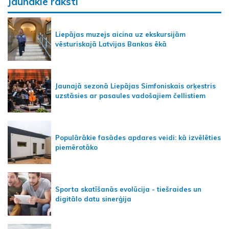
Jaunākie raksti
Liepājas muzejs aicina uz ekskursijām
vēsturiskajā Latvijas Bankas ēkā
Jaunajā sezonā Liepājas Simfoniskais orķestris
uzstāsies ar pasaules vadošajiem čellistiem
Populārākie fasādes apdares veidi: kā izvēlēties
piemērotāko
Sporta skatīšanās evolūcija - tiešraides un
digitālo datu sinerģija