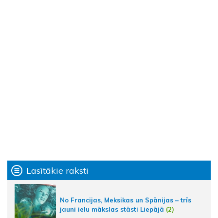
Lasītākie raksti
No Francijas, Meksikas un Spānijas – trīs
jauni ielu mākslas stāsti Liepājā
(2)