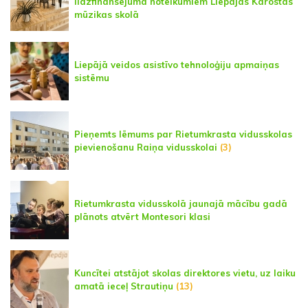
līdzfinansējuma noteikumiem Liepājas Karostas
mūzikas skolā
Liepājā veidos asistīvo tehnoloģiju apmaiņas
sistēmu
Pieņemts lēmums par Rietumkrasta vidusskolas
pievienošanu Raiņa vidusskolai
(3)
Rietumkrasta vidusskolā jaunajā mācību gadā
plānots atvērt Montesori klasi
Kuncītei atstājot skolas direktores vietu, uz laiku
amatā ieceļ Strautiņu
(13)