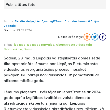
Publicitātes foto
Autors:
Renāte Meļķe, Liepājas Izglītības pārvaldes komunikācijas
vadītāja
Datums:
23.05.2024
Dalies ar šo ziņu:
Birkas:
izglītība
,
Izglītības pārvalde
,
Rietumkrasta vidusskola
,
8.vidusskola
,
Dome
Šodien, 23. maijā Liepājas valstspilsētas domes sēdē
tika apstiprināts lēmums par Liepājas Rietumkrasta
vidusskolas reorganizācijas procesu, nosakot
pakāpenisku pāreju no vidusskolas uz pamatskolu ar
nākamo mācību gadu.
Lēmums pieņemts, izvērtējot un iepazīstoties ar 2024.
gada aprīļa Izglītības kvalitātes valsts dienesta
akreditācijas ekspertu ziņojumu par Liepājas
Rietumkrasta vidusskolas akreditācijas rezultātiem, kā