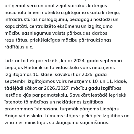
arī ņemot vērā un analizējot vairākus kritērijus –
nacionālā līmenī noteikto izglītojamo skaita kritēriju,
infrastruktūras noslogojumu, pedagogu noslodzi un
kapacitāti, centralizēto eksāmenu un izglītojamo
mācību sasniegumus valsts pārbaudes darbos
rezultātus, priekšlaicīgas mācību pārtraukšanas
rādītājus u.c.
Līdz ar to tiek paredzēts, ka ar 2024. gada septembri
Liepājas Rietumkrasta vidusskola vairs neuzņems
izglītojamos 10. klasē, savukārt ar 2025. gada
septembri izglītojamos vairs neuzņems 10. un 11. klasē,
tādējādi sākot ar 2026./2027. mācību gadu izglītības
iestāde kļūs par pamatskolu. Savukārt iestādē iepriekš
īstenoto tālmācības un neklātienes izglītības
programmas īstenošanu turpmāk pārņems Liepājas
Raiņa vidusskola. Lēmums stājas spēkā pēc Izglītības un
zinātnes ministrijas saskaņojuma saņemšanas.