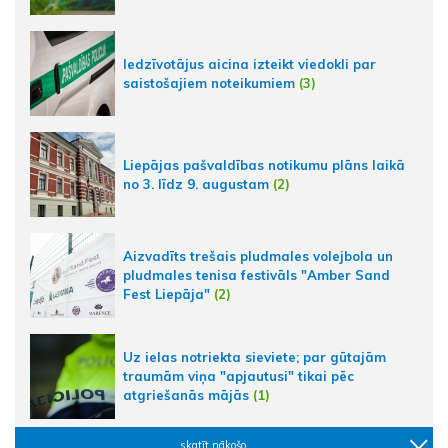
Iedzīvotājus aicina izteikt viedokli par
saistošajiem noteikumiem
(3)
Liepājas pašvaldības notikumu plāns laikā
no 3. līdz 9. augustam
(2)
Aizvadīts trešais pludmales volejbola un
pludmales tenisa festivāls "Amber Sand
Fest Liepāja"
(2)
Uz ielas notriekta sieviete; par gūtajām
traumām viņa "apjautusi" tikai pēc
atgriešanās mājās
(1)
skatīt nākošo