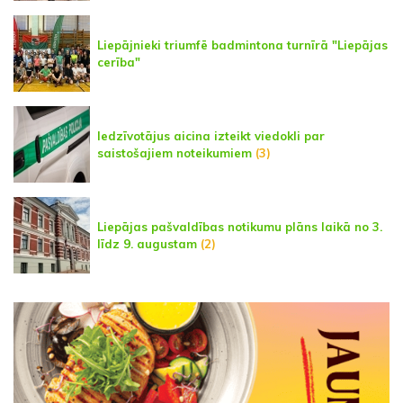
Liepājnieki triumfē badmintona turnīrā "Liepājas
cerība"
Iedzīvotājus aicina izteikt viedokli par
saistošajiem noteikumiem
(3)
Liepājas pašvaldības notikumu plāns laikā no 3.
līdz 9. augustam
(2)