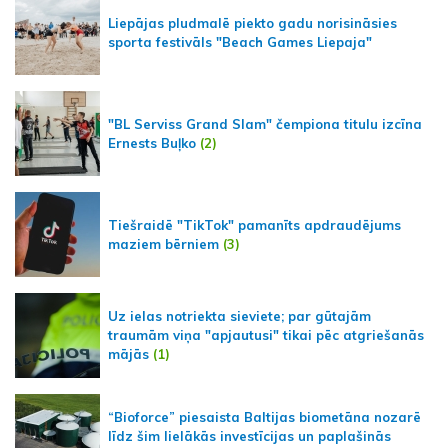
Liepājas pludmalē piekto gadu norisināsies
sporta festivāls "Beach Games Liepaja"
"BL Serviss Grand Slam" čempiona titulu izcīna
Ernests Buļko
(2)
Tiešraidē "TikTok" pamanīts apdraudējums
maziem bērniem
(3)
Uz ielas notriekta sieviete; par gūtajām
traumām viņa "apjautusi" tikai pēc atgriešanās
mājās
(1)
“Bioforce” piesaista Baltijas biometāna nozarē
līdz šim lielākās investīcijas un paplašinās