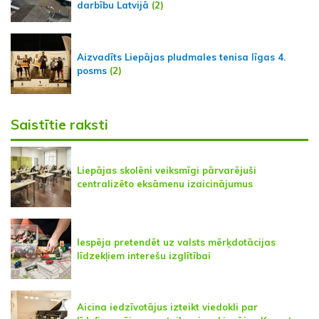
darbību Latvijā
(2)
Aizvadīts Liepājas pludmales tenisa līgas 4.
posms
(2)
Saistītie raksti
Liepājas skolēni veiksmīgi pārvarējuši
centralizēto eksāmenu izaicinājumus
Iespēja pretendēt uz valsts mērķdotācijas
līdzekļiem interešu izglītībai
Aicina iedzīvotājus izteikt viedokli par