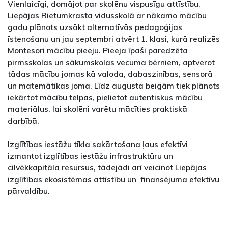
Vienlaicīgi, domājot par skolēnu vispusīgu attīstību,
Liepājas Rietumkrasta vidusskolā ar nākamo mācību
gadu plānots uzsākt alternatīvās pedagoģijas
īstenošanu un jau septembri atvērt 1. klasi, kurā realizēs
Montesori mācību pieeju. Pieeja īpaši paredzēta
pirmsskolas un sākumskolas vecuma bērniem, aptverot
tādas mācību jomas kā valoda, dabaszinības, sensorā
un matemātikas joma. Līdz augusta beigām tiek plānots
iekārtot mācību telpas, pielietot autentiskus mācību
materiālus, lai skolēni varētu mācīties praktiskā
darbībā.
Izglītības iestāžu tīkla sakārtošana ļaus efektīvi
izmantot izglītības iestāžu infrastruktūru un
cilvēkkapitāla resursus, tādejādi arī veicinot Liepājas
izglītības ekosistēmas attīstību un finansējuma efektīvu
pārvaldību.