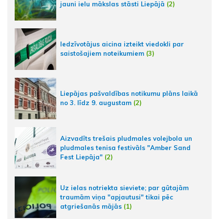
jauni ielu mākslas stāsti Liepājā
(2)
Iedzīvotājus aicina izteikt viedokli par
saistošajiem noteikumiem
(3)
Liepājas pašvaldības notikumu plāns laikā
no 3. līdz 9. augustam
(2)
Aizvadīts trešais pludmales volejbola un
pludmales tenisa festivāls "Amber Sand
Fest Liepāja"
(2)
Uz ielas notriekta sieviete; par gūtajām
traumām viņa "apjautusi" tikai pēc
atgriešanās mājās
(1)