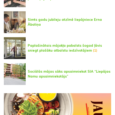
Simts gadu jubileju atzīmē liepājniece Erna
Āboliņa
Paplašinātais mājokļa pabalsts šogad ļāvis
sniegt plašāku atbalstu iedzīvotājiem
(1)
Sociālās mājas sāks apsaimniekot SIA “Liepājas
Namu apsaimniekotājs”