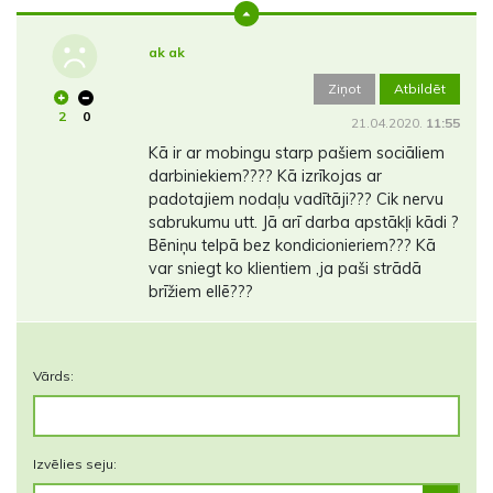
ak ak
Ziņot
Atbildēt
2
0
21.04.2020.
11:55
Kā ir ar mobingu starp pašiem sociāliem
darbiniekiem???? Kā izrīkojas ar
padotajiem nodaļu vadītāji??? Cik nervu
sabrukumu utt. Jā arī darba apstākļi kādi ?
Bēniņu telpā bez kondicionieriem??? Kā
var sniegt ko klientiem ,ja paši strādā
brīžiem ellē???
Vārds:
Izvēlies seju: