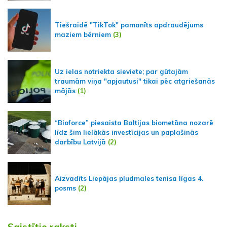
Tiešraidē "TikTok" pamanīts apdraudējums
maziem bērniem
(3)
Uz ielas notriekta sieviete; par gūtajām
traumām viņa "apjautusi" tikai pēc atgriešanās
mājās
(1)
“Bioforce” piesaista Baltijas biometāna nozarē
līdz šim lielākās investīcijas un paplašinās
darbību Latvijā
(2)
Aizvadīts Liepājas pludmales tenisa līgas 4.
posms
(2)
Saistītie raksti