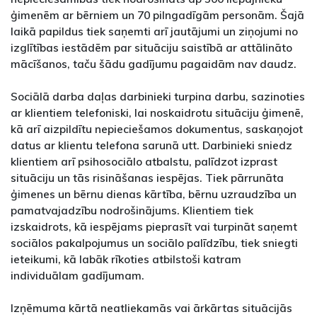
ģimenēm ar bērniem un 70 pilngadīgām personām. Šajā
laikā papildus tiek saņemti arī jautājumi un ziņojumi no
izglītības iestādēm par situāciju saistībā ar attālināto
mācīšanos, taču šādu gadījumu pagaidām nav daudz.
Sociālā darba daļas darbinieki turpina darbu, sazinoties
ar klientiem telefoniski, lai noskaidrotu situāciju ģimenē,
kā arī aizpildītu nepieciešamos dokumentus, saskaņojot
datus ar klientu telefona sarunā utt. Darbinieki sniedz
klientiem arī psihosociālo atbalstu, palīdzot izprast
situāciju un tās risināšanas iespējas. Tiek pārrunāta
ģimenes un bērnu dienas kārtība, bērnu uzraudzība un
pamatvajadzību nodrošinājums. Klientiem tiek
izskaidrots, kā iespējams pieprasīt vai turpināt saņemt
sociālos pakalpojumus un sociālo palīdzību, tiek sniegti
ieteikumi, kā labāk rīkoties atbilstoši katram
individuālam gadījumam.
Izņēmuma kārtā neatliekamās vai ārkārtas situācijās