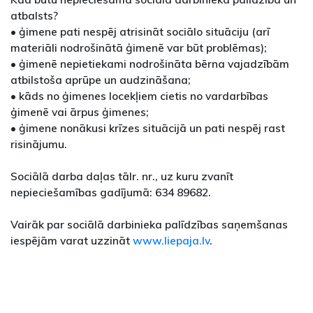
atbalsts?
• ģimene pati nespēj atrisināt sociālo situāciju (arī
materiāli nodrošinātā ģimenē var būt problēmas);
• ģimenē nepietiekami nodrošināta bērna vajadzībām
atbilstoša aprūpe un audzināšana;
• kāds no ģimenes locekļiem cietis no vardarbības
ģimenē vai ārpus ģimenes;
• ģimene nonākusi krīzes situācijā un pati nespēj rast
risinājumu.
Sociālā darba daļas tālr. nr., uz kuru zvanīt
nepieciešamības gadījumā: 634 89682.
Vairāk par sociālā darbinieka palīdzības saņemšanas
iespējām varat uzzināt
www.liepaja.lv
.