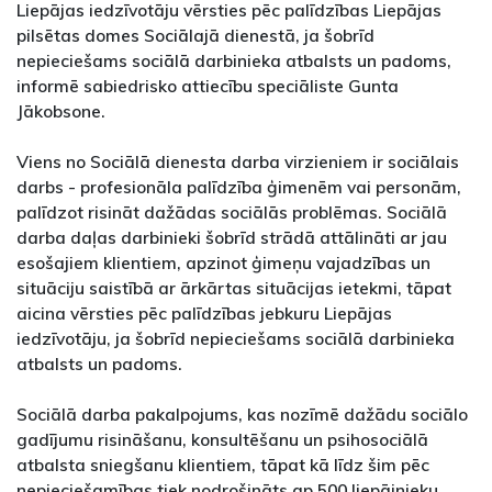
Liepājas iedzīvotāju vērsties pēc palīdzības Liepājas
pilsētas domes Sociālajā dienestā, ja šobrīd
nepieciešams sociālā darbinieka atbalsts un padoms,
informē sabiedrisko attiecību speciāliste Gunta
Jākobsone.
Viens no Sociālā dienesta darba virzieniem ir sociālais
darbs - profesionāla palīdzība ģimenēm vai personām,
palīdzot risināt dažādas sociālās problēmas. Sociālā
darba daļas darbinieki šobrīd strādā attālināti ar jau
esošajiem klientiem, apzinot ģimeņu vajadzības un
situāciju saistībā ar ārkārtas situācijas ietekmi, tāpat
aicina vērsties pēc palīdzības jebkuru Liepājas
iedzīvotāju, ja šobrīd nepieciešams sociālā darbinieka
atbalsts un padoms.
Sociālā darba pakalpojums, kas nozīmē dažādu sociālo
gadījumu risināšanu, konsultēšanu un psihosociālā
atbalsta sniegšanu klientiem, tāpat kā līdz šim pēc
nepieciešamības tiek nodrošināts ap 500 liepājnieku