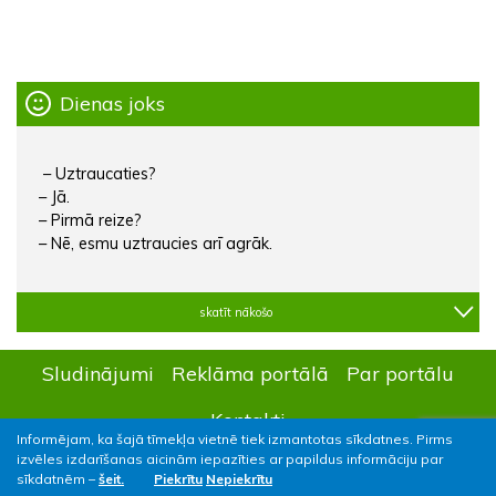
Dienas joks
– Uztraucaties?
– Jā.
– Pirmā reize?
– Nē, esmu uztraucies arī agrāk.
skatīt nākošo
Sludinājumi
Reklāma portālā
Par portālu
Kontakti
Informējam, ka šajā tīmekļa vietnē tiek izmantotas sīkdatnes. Pirms
izvēles izdarīšanas aicinām iepazīties ar papildus informāciju par
sīkdatnēm –
šeit.
Piekrītu
Nepiekrītu