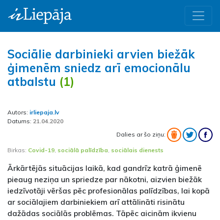
Sociālie darbinieki arvien biežāk
ģimenēm sniedz arī emocionālu
atbalstu
(1)
Autors:
irliepaja.lv
Datums:
21.04.2020
Dalies ar šo ziņu:
Birkas:
Covid-19
,
sociālā palīdzība
,
sociālais dienests
Ārkārtējās situācijas laikā, kad gandrīz katrā ģimenē
pieaug neziņa un spriedze par nākotni, aizvien biežāk
iedzīvotāji vēršas pēc profesionālas palīdzības, lai kopā
ar sociālajiem darbiniekiem arī attālināti risinātu
dažādas sociālās problēmas. Tāpēc aicinām ikvienu