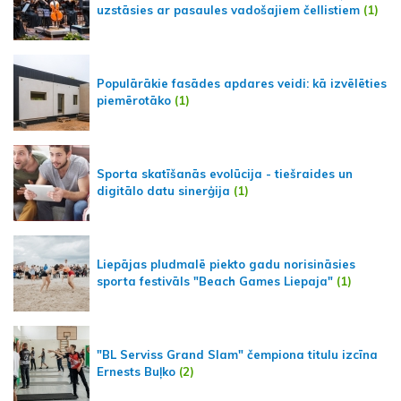
uzstāsies ar pasaules vadošajiem čellistiem
(1)
Populārākie fasādes apdares veidi: kā izvēlēties
piemērotāko
(1)
Sporta skatīšanās evolūcija - tiešraides un
digitālo datu sinerģija
(1)
Liepājas pludmalē piekto gadu norisināsies
sporta festivāls "Beach Games Liepaja"
(1)
"BL Serviss Grand Slam" čempiona titulu izcīna
Ernests Buļko
(2)