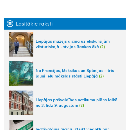
Lasītākie raksti
Liepājas muzejs aicina uz ekskursijām
vēsturiskajā Latvijas Bankas ēkā
(2)
No Francijas, Meksikas un Spānijas – trīs
jauni ielu mākslas stāsti Liepājā
(2)
Liepājas pašvaldības notikumu plāns laikā
no 3. līdz 9. augustam
(2)
Iedzīvotājus aicina izteikt viedokli par