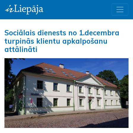
Sociālais dienests no 1.decembra
turpinās klientu apkalpošanu
attālināti