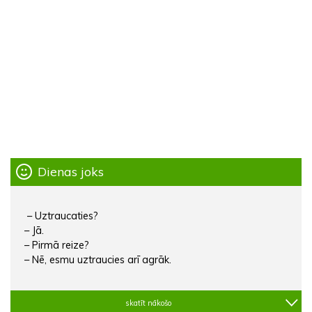
Dienas joks
– Uztraucaties?
– Jā.
– Pirmā reize?
– Nē, esmu uztraucies arī agrāk.
skatīt nākošo