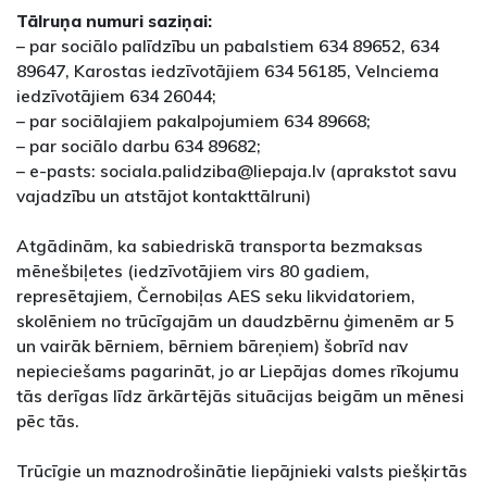
Tālruņa numuri saziņai:
– par sociālo palīdzību un pabalstiem 634 89652, 634
89647, Karostas iedzīvotājiem 634 56185, Velnciema
iedzīvotājiem 634 26044;
– par sociālajiem pakalpojumiem 634 89668;
– par sociālo darbu 634 89682;
– e-pasts: sociala.palidziba@liepaja.lv (aprakstot savu
vajadzību un atstājot kontakttālruni)
Atgādinām, ka sabiedriskā transporta bezmaksas
mēnešbiļetes (iedzīvotājiem virs 80 gadiem,
represētajiem, Černobiļas AES seku likvidatoriem,
skolēniem no trūcīgajām un daudzbērnu ģimenēm ar 5
un vairāk bērniem, bērniem bāreņiem) šobrīd nav
nepieciešams pagarināt, jo ar Liepājas domes rīkojumu
tās derīgas līdz ārkārtējās situācijas beigām un mēnesi
pēc tās.
Trūcīgie un maznodrošinātie liepājnieki valsts piešķirtās