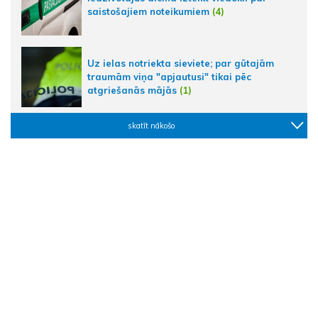
saistošajiem noteikumiem
(4)
Uz ielas notriekta sieviete; par gūtajām
traumām viņa "apjautusi" tikai pēc
atgriešanās mājās
(1)
skatīt nākošo