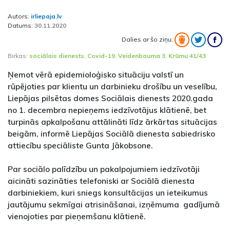
Autors:
irliepaja.lv
Datums:
30.11.2020
Dalies ar šo ziņu:
Birkas:
sociālais dienests
,
Covid-19
,
Veidenbauma 3
,
Krūmu 41/43
Ņemot vērā epidemioloģisko situāciju valstī un
rūpējoties par klientu un darbinieku drošību un veselību,
Liepājas pilsētas domes Sociālais dienests 2020.gada
no 1. decembra nepieņems iedzīvotājus klātienē, bet
turpinās apkalpošanu attālināti līdz ārkārtas situācijas
beigām, informē Liepājas Sociālā dienesta sabiedrisko
attiecību speciāliste Gunta Jākobsone.
Par sociālo palīdzību un pakalpojumiem iedzīvotāji
aicināti sazināties telefoniski ar Sociālā dienesta
darbiniekiem, kuri sniegs konsultācijas un ieteikumus
jautājumu sekmīgai atrisināšanai, izņēmuma gadījumā
vienojoties par pieņemšanu klātienē.