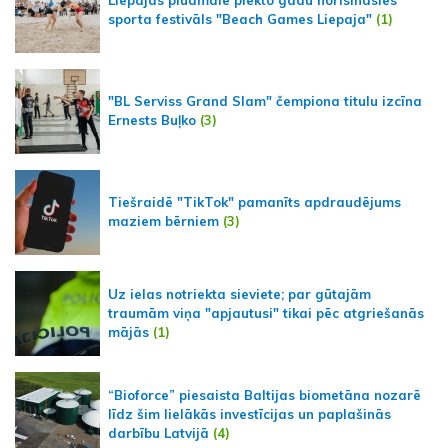
Liepājas pludmalē piekto gadu norisināsies
sporta festivāls "Beach Games Liepaja"
(1)
"BL Serviss Grand Slam" čempiona titulu izcīna
Ernests Buļko
(3)
Tiešraidē "TikTok" pamanīts apdraudējums
maziem bērniem
(3)
Uz ielas notriekta sieviete; par gūtajām
traumām viņa "apjautusi" tikai pēc atgriešanās
mājās
(1)
“Bioforce” piesaista Baltijas biometāna nozarē
līdz šim lielākās investīcijas un paplašinās
darbību Latvijā
(4)