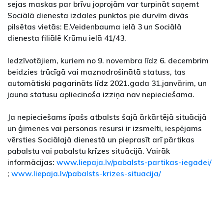
sejas maskas par brīvu joprojām var turpināt saņemt
Sociālā dienesta izdales punktos pie durvīm divās
pilsētas vietās: E.Veidenbauma ielā 3 un Sociālā
dienesta filiālē Krūmu ielā 41/43.
Iedzīvotājiem, kuriem no 9. novembra līdz 6. decembrim
beidzies trūcīgā vai maznodrošinātā statuss, tas
automātiski pagarināts līdz 2021.gada 31.janvārim, un
jauna statusu apliecinoša izziņa nav nepieciešama.
Ja nepieciešams īpašs atbalsts šajā ārkārtējā situācijā
un ģimenes vai personas resursi ir izsmelti, iespējams
vērsties Sociālajā dienestā un pieprasīt arī pārtikas
pabalstu vai pabalstu krīzes situācijā. Vairāk
informācijas:
www.liepaja.lv/pabalsts-partikas-iegadei/
;
www.liepaja.lv/pabalsts-krizes-situacija/