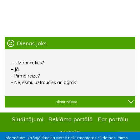
Dienas joks
– Uztraucaties?
– Jā.
– Pirmā reize?
– Nē, esmu uztraucies arī agrāk.
skatīt nākošo
Sludinājumi
Reklāma portālā
Par portālu
Kontakti
Informējam, ka šajā tīmekļa vietnē tiek izmantotas sīkdatnes. Pirms