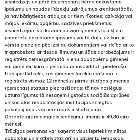
iesniedzējs un pārējās personas; bērna nekustamo
īpašumu un naudas līdzekļu uzkrājumus kredītiestādēs,
ja nav bāriņtiesas atļaujas ar tiem rīkoties; dzīvokļa vai
mājas iekārtu, apģērbu, sadzīves priekšmetus;
iesniedzējam vai kādam no viņa ģimenes locekļiem
piederošu nekustamo īpašumu vai tā daļu, uz kuru ir
vērsta piedziņa pēc izpildu dokumentiem vai rīcība ar to
ir aprobežota ar tiesas lēmumu un šāds aprobežojums ir
reģistrēts zemesgrāmatā; vienu daudzbērnu ģimenei
vai ģimenei, kurā ir persona ar invaliditāti, piederošu
transportlīdzekli, kas ģimenes locekļa īpašumā ir
reģistrēts vismaz 12 mēnešus pirms trūcīgas ģimenes
(personas) statusa pieprasīšanas; tā nav noslēgusi
uztura līgumu; tā nesaņem ilgstošas sociālās aprūpes
un sociālās rehabilitācijas institūcijas sniegtos
pakalpojumus vai neatrodas ieslodzījumā.
Garantētais minimālais ienākumu līmenis ir 49,80 eiro
mēnesī.
Trūcīgas personas var saņemt visus iepriekš minētos
pabalstus un ir atbrīvotas arī no pacienta iemaksas,