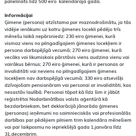
palielināts līdz 500 eiro kalendārajā gadā.
Informācijai
Ģimene (persona) atzīstama par maznodrošinātu, ja tās
vidējie ienākumi uz katru ģimenes locekli pēdējo trīs
mēnešu laikā nepārsniedz: 230 eiro ģimenei, kurā
vismaz viens no pilngadīgajiem ģimenes locekļiem ir
persona darbspējīgā vecumā; 270 eiro ģimenei, kurā
vecāks vai likumiskais pārstāvis viens audzina vienu vai
vairākus bērnus; 270 eiro ģimenei, kurā ir personas ar
invaliditāti vai neviens no pilngadīgajiem ģimenes
locekļiem nav darbspējīgā vecumā; 330 eiro atsevišķi
dzīvojošam pensionāram vai personai ar invaliditāti, kas
nesastāv laulībā. Personai tāpat kā līdz šim ir jābūt
reģistrētai Nodarbinātības valsts aģentūrā kā
bezdarbniekam, bet deklarācijā jānorāda ģimenes
(personas) ieņēmumi no saimnieciskās vai profesionālās
darbības par pēdējiem pilniem trim kalendāra mēnešiem
vai par laikposmu no iepriekšējā gada 1.janvāra līdz
31.decembrim.