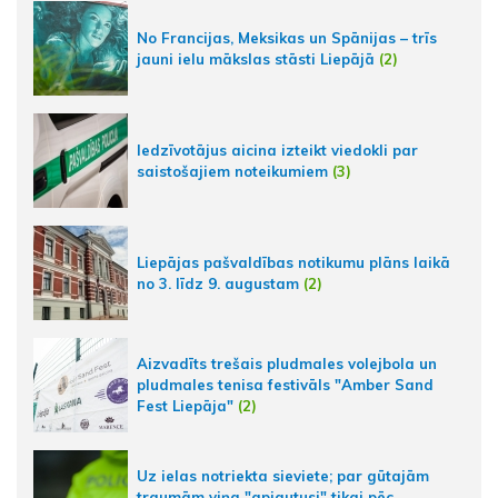
No Francijas, Meksikas un Spānijas – trīs
jauni ielu mākslas stāsti Liepājā
(2)
Iedzīvotājus aicina izteikt viedokli par
saistošajiem noteikumiem
(3)
Liepājas pašvaldības notikumu plāns laikā
no 3. līdz 9. augustam
(2)
Aizvadīts trešais pludmales volejbola un
pludmales tenisa festivāls "Amber Sand
Fest Liepāja"
(2)
Uz ielas notriekta sieviete; par gūtajām
traumām viņa "apjautusi" tikai pēc