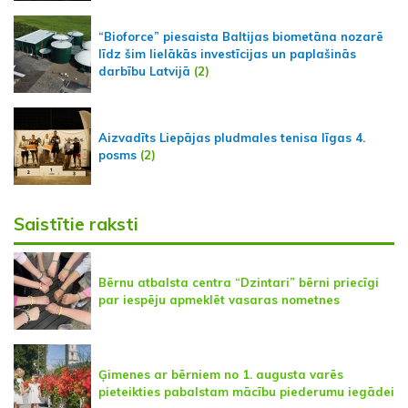
“Bioforce” piesaista Baltijas biometāna nozarē
līdz šim lielākās investīcijas un paplašinās
darbību Latvijā
(2)
Aizvadīts Liepājas pludmales tenisa līgas 4.
posms
(2)
Saistītie raksti
Bērnu atbalsta centra “Dzintari” bērni priecīgi
par iespēju apmeklēt vasaras nometnes
Ģimenes ar bērniem no 1. augusta varēs
pieteikties pabalstam mācību piederumu iegādei