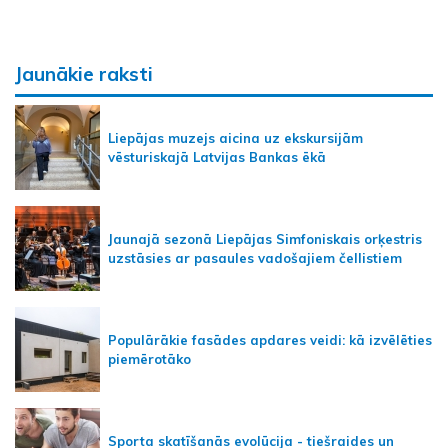
Jaunākie raksti
Liepājas muzejs aicina uz ekskursijām
vēsturiskajā Latvijas Bankas ēkā
Jaunajā sezonā Liepājas Simfoniskais orķestris
uzstāsies ar pasaules vadošajiem čellistiem
Populārākie fasādes apdares veidi: kā izvēlēties
piemērotāko
Sporta skatīšanās evolūcija - tiešraides un