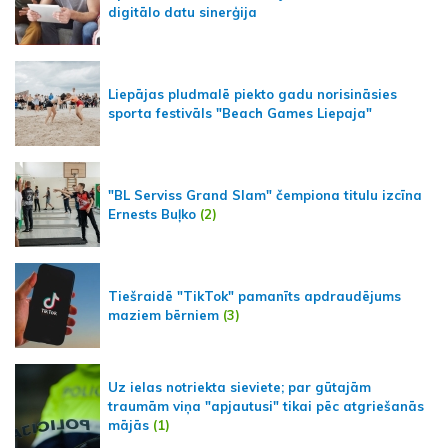
digitālo datu sinerģija
Liepājas pludmalē piekto gadu norisināsies
sporta festivāls "Beach Games Liepaja"
"BL Serviss Grand Slam" čempiona titulu izcīna
Ernests Buļko
(2)
Tiešraidē "TikTok" pamanīts apdraudējums
maziem bērniem
(3)
Uz ielas notriekta sieviete; par gūtajām
traumām viņa "apjautusi" tikai pēc atgriešanās
mājās
(1)