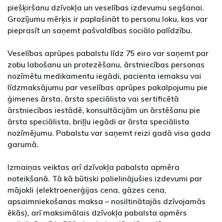
piešķiršanu dzīvokļa un veselības izdevumu segšanai.
Grozījumu mērķis ir paplašināt to personu loku, kas var
pieprasīt un saņemt pašvaldības sociālo palīdzību.
Veselības aprūpes pabalstu līdz 75 eiro var saņemt par
zobu labošanu un protezēšanu, ārstniecības personas
nozīmētu medikamentu iegādi, pacienta iemaksu vai
līdzmaksājumu par veselības aprūpes pakalpojumu pie
ģimenes ārsta, ārsta speciālista vai sertificētā
ārstniecības iestādē, konsultācijām un ārstēšanu pie
ārsta speciālista, briļļu iegādi ar ārsta speciālista
nozīmējumu. Pabalstu var saņemt reizi gadā visa gada
garumā.
Izmaiņas veiktas arī dzīvokļa pabalsta apmēra
noteikšanā. Tā kā būtiski palielinājušies izdevumi par
mājokli (elektroenerģijas cena, gāzes cena,
apsaimniekošanas maksa – nosiltinātajās dzīvojamās
ēkās), arī maksimālais dzīvokļa pabalsta apmērs