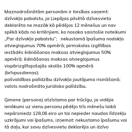
Maznodrošinātām personām ir tiesības saņemt:
dzīvokļa pabalstu, ja Liepājas pilsētā dzīvesvieta
deklarēta ne mazāk kā pēdējos 12 mēnešus un nav
spēkā kāds no kritērijiem, ko nosaka saistošie noteikumi
„Par dzīvokļa pabalstu”; nekustamā īpašuma nodokļa
atvieglojumus 70% apmērā; pirmskolas izglītības
iestādēs ēdināšanas maksas atvieglojumus 50%
apmērā; ēdināšanas maksas atvieglojumus
vispārizglītojošajās skolās 100% apmērā
(brīvpusdienas);
pašvaldības palīdzību dzīvokļa jautājuma risināšanā;
valsts nodrošināto juridisko palīdzību.
Ģimene (persona) atzīstama par trūcīgu, ja vidējie
ienākumi uz vienu personu pēdējo trīs mēnešu laikā
nepārsniedz 128,06 eiro un tai nepieder naudas līdzekļu
uzkrājumi vai īpašums, izņemot: nekustamo īpašumu vai
tā daļu, kur savu dzīvesvietu deklarējis un dzīvo