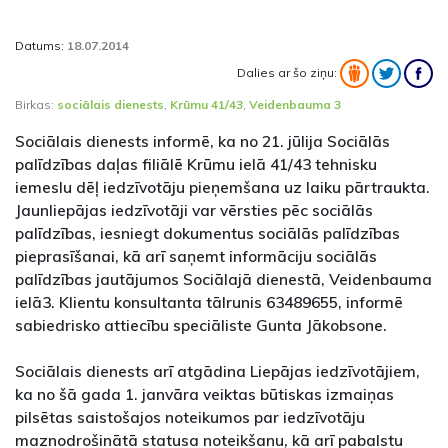
Datums:
18.07.2014
Dalies ar šo ziņu:
Birkas:
sociālais dienests
,
Krūmu 41/43
,
Veidenbauma 3
Sociālais dienests informē, ka no 21. jūlija Sociālās
palīdzības daļas filiālē Krūmu ielā 41/43 tehnisku
iemeslu dēļ iedzīvotāju pieņemšana uz laiku pārtraukta.
Jaunliepājas iedzīvotāji var vērsties pēc sociālās
palīdzības, iesniegt dokumentus sociālās palīdzības
pieprasīšanai, kā arī saņemt informāciju sociālās
palīdzības jautājumos Sociālajā dienestā, Veidenbauma
ielā3. Klientu konsultanta tālrunis 63489655, informē
sabiedrisko attiecību speciāliste Gunta Jākobsone.
Sociālais dienests arī atgādina Liepājas iedzīvotājiem,
ka no šā gada 1. janvāra veiktas būtiskas izmaiņas
pilsētas saistošajos noteikumos par iedzīvotāju
maznodrošinātā statusa noteikšanu, kā arī pabalstu