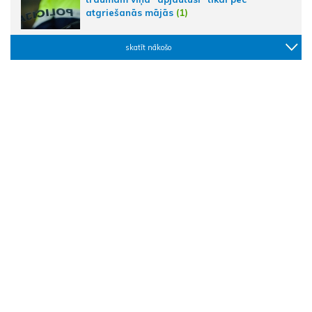
atgriešanās mājās
(1)
skatīt nākošo