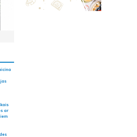
aicina
ijas
skais
es ar
jiem
ādes