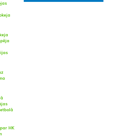
ojas
okeja
keja
spēja
ijas
uz
uma
rā
ājas
etbolā
 par HK
m