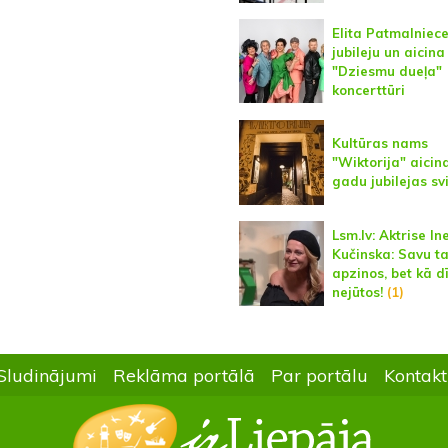
Elita Patmalniece
jubileju un aicina
"Dziesmu dueļa"
koncerttūri
Kultūras nams
"Wiktorija" aicin
gadu jubilejas s
Lsm.lv: Aktrise In
Kučinska: Savu t
apzinos, bet kā d
nejūtos!
(1)
Sludinājumi
Reklāma portālā
Par portālu
Kontakt