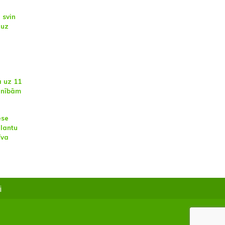
 svin
 uz
a uz 11
vinībām
ese
alantu
īva
i