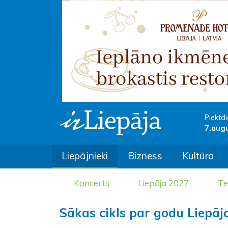
Piektdi
7.aug
Liepājnieki
Bizness
Kultūra
Koncerts
Liepāja 2027
Te
Sākas cikls par godu Liepāja