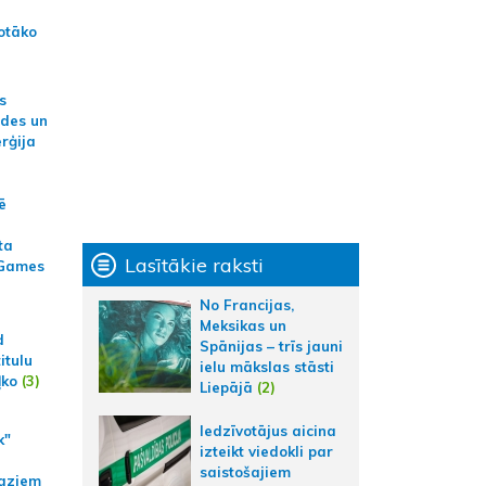
otāko
s
ides un
erģija
ē
ta
Lasītākie raksti
 Games
No Francijas,
Meksikas un
d
Spānijas – trīs jauni
itulu
ielu mākslas stāsti
ļko
(3)
Liepājā
(2)
Iedzīvotājus aicina
k"
izteikt viedokli par
saistošajiem
aziem