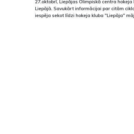
27.oktobrī, Liepājas Olimpiskā centra hokeja h
Liepājā. Savukārt informācijai par citām ci
iespēja sekot līdzi hokeja kluba "Liepāja" m