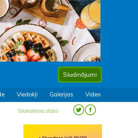
Sludinājumi
de
Viedokļi
Galerijas
Video
a
Silakaktiņa stāsti