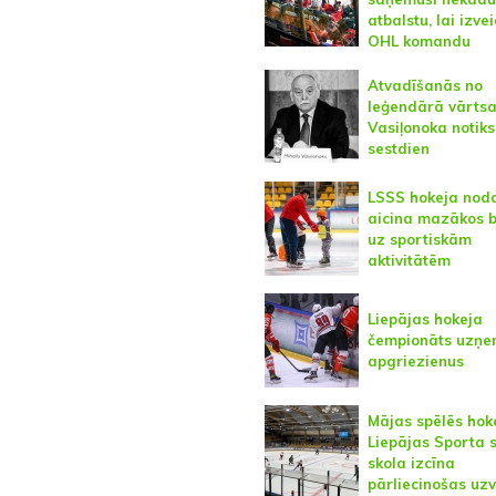
atbalstu, lai izve
OHL komandu
Atvadīšanās no
leģendārā vārts
Vasiļonoka notiks
sestdien
LSSS hokeja nod
aicina mazākos 
uz sportiskām
aktivitātēm
Liepājas hokeja
čempionāts uzņ
apgriezienus
Mājas spēlēs hok
Liepājas Sporta 
skola izcīna
pārliecinošas uz