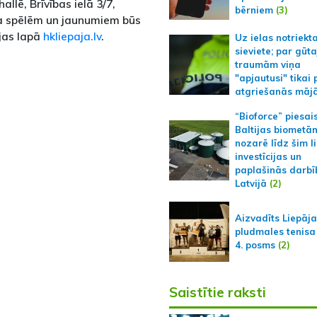
allē, Brīvības ielā 3/7,
bērniem
(3)
kla spēlēm un jaunumiem būs
ājas lapā
hkliepaja.lv
.
Uz ielas notriekt
sieviete; par gūt
traumām viņa
"apjautusi" tikai 
atgriešanās māj
“Bioforce” piesai
Baltijas biometā
nozarē līdz šim l
investīcijas un
paplašinās darbī
Latvijā
(2)
Aizvadīts Liepāj
pludmales tenisa
4. posms
(2)
Saistītie raksti