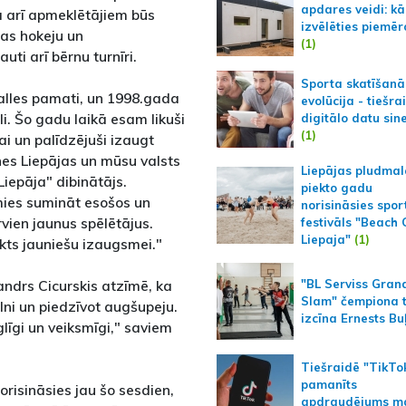
apdares veidi: kā
ā arī apmeklētājiem būs
izvēlēties piemēr
jas hokeju un
(1)
uti arī bērnu turnīri.
Sporta skatīšanā
alles pamati, un 1998.gada
evolūcija - tiešra
li. Šo gadu laikā esam likuši
digitālo datu sin
(1)
ai un palīdzējuši izaugt
nes Liepājas un mūsu valsts
Liepājas pludmal
iepāja" dibinātājs.
piekto gadu
amies sumināt esošos un
norisināsies spor
arvien jaunus spēlētājus.
festivāls "Beach
Liepaja"
(1)
nkts jauniešu izaugsmei."
andrs Cicurskis atzīmē, ka
"BL Serviss Gran
Slam" čempiona t
lni un piedzīvot augšupeju.
izcīna Ernests Bu
līgi un veiksmīgi," saviem
Tiešraidē "TikTo
pamanīts
norisināsies jau šo sesdien,
apdraudējums m