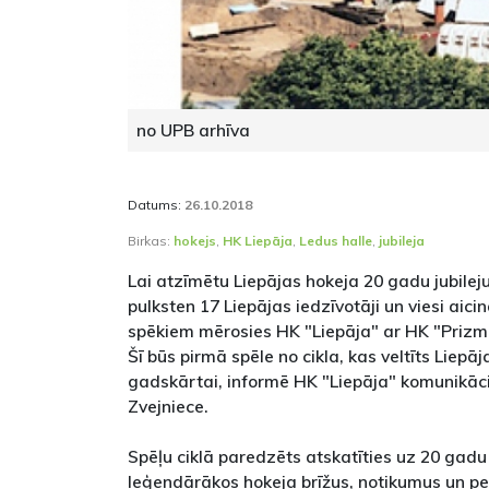
no UPB arhīva
Datums:
26.10.2018
Birkas:
hokejs
,
HK Liepāja
,
Ledus halle
,
jubileja
Lai atzīmētu Liepājas hokeja 20 gadu jubileju,
pulksten 17 Liepājas iedzīvotāji un viesi aicin
spēkiem mērosies HK "Liepāja" ar HK "Prizm
Šī būs pirmā spēle no cikla, kas veltīts Liepā
gadskārtai, informē HK "Liepāja" komunikāc
Zvejniece.
Spēļu ciklā paredzēts atskatīties uz 20 gadu 
leģendārākos hokeja brīžus, notikumus un pe