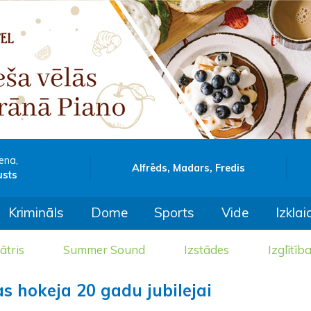
ena,
Alfrēds, Madars, Fredis
usts
Krimināls
Dome
Sports
Vide
Izklai
ātris
Summer Sound
Izstādes
Izglītīb
s hokeja 20 gadu jubilejai