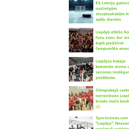
Kā Latvija gatav
nozīmīgām
starptautiskām h
spēļu dienām
Liepājā atklās ho
fanu zonu, kur ie
kopā piedzīvot
čempionāta emoc
Liepājas hokeja
komanda aicina 
sezonas noslēg
pasākumu
Olimpiskajā cent
norisināsies Liep
krastu mačs bask
(2)
Sportazinas.com
"Liepāja": Neesa
saņēmuši nekādu