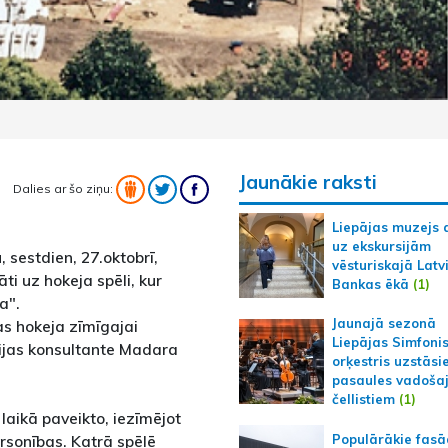
Jaunākie raksti
Dalies ar šo ziņu:
Liepājas muzejs 
uz ekskursijām
 sestdien, 27.oktobrī,
vēsturiskajā Latv
āti uz hokeja spēli, kur
Bankas ēkā
(1)
a".
Jaunajā sezonā
jas hokeja zīmīgajai
Liepājas Simfoni
ijas konsultante Madara
orķestris uzstāsi
pasaules vadoša
čellistiem
(1)
laikā paveikto, iezīmējot
Populārākie fas
rsonības. Katrā spēlē