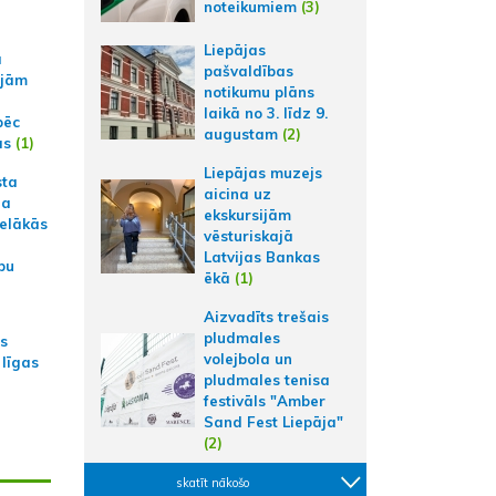
noteikumiem
(3)
Liepājas
a
pašvaldības
ajām
notikumu plāns
laikā no 3. līdz 9.
pēc
augustam
(2)
ās
(1)
Liepājas muzejs
sta
aicina uz
na
ekskursijām
ielākās
vēsturiskajā
Latvijas Bankas
bu
ēkā
(1)
Aizvadīts trešais
pludmales
as
volejbola un
 līgas
pludmales tenisa
festivāls "Amber
Sand Fest Liepāja"
(2)
skatīt nākošo