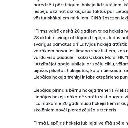
paredzēti pārsteigumi hokeja līdzjutējiem, k
iespēja uzzināt aizraujošus faktus par Liepā
vēsturiskākajiem mirkļiem. Ciklā šosezon iekļa
"Pirms vairāk nekā 20 gadiem tapa hokeja h
28.oktobrī svinīgi atklājām Liepājas ledus hal
svarīgus pamatus arī Latvijas hokeja attīstīb
vairākiem pasaules līmeņa sportistiem, kas 
vārdu visā pasaulē," saka Oskars Mors, HK "L
"Atzīmējot apaļo jubileju ar spēļu ciklu, vēl
bijušos pilsētas hokejistus, kā arī piesaistīt 
Liepājas hokeja treniņi ir labs atspēriena pu
Liepājas pirmais bērnu hokeja treneris Aleks
Liepājas hokejs nākotnē varētu sist augstu vi
"Lai nākamie 20 gadi mūsu hokejistiem ir aug
skolēniem novēl pieredzējušais treneris.
Pirmā Liepājas hokeja jubilejai veltītā spēle 