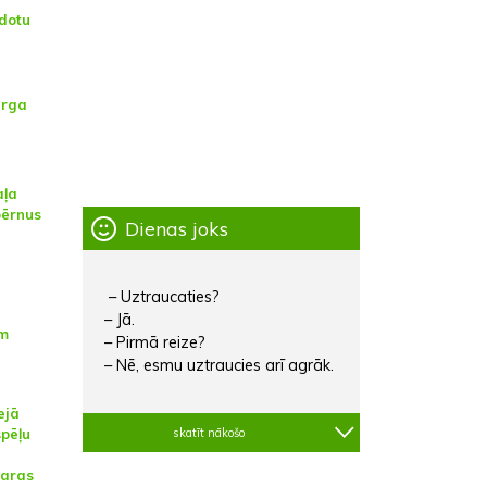
idotu
arga
aļa
bērnus
Dienas joks
– Uztraucaties?
– Jā.
em
– Pirmā reize?
– Nē, esmu uztraucies arī agrāk.
ejā
spēļu
skatīt nākošo
varas