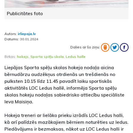
Publicitātes foto
Autors:
irliepaja.lv
Datums:
30.01.2024
Dalies ar šo ziņu:
Birkas:
hokejs
,
Sporta spēļu skola
,
Ledus halle
Liepājas Sporta spēļu skolas hokeja nodaļa aicina
bērnudārzu audzēkņus otrdienās un trešdienās no
pulksten 10.15 līdz 11.45 pavadīt laiku sportiskās
aktivitātēs LOC Ledus hallē, informēja Sporta spēļu
skolas hokeju nodaļas sabiedrisko attiecību speciāliste
Ieva Maisiņa.
Hokeja treneri ar lielāko prieku izrādīs LOC Ledus halli,
kā arī palīdzēs mazākajiem bērniem noturēties uz ledus.
Piedāvājums ir bezmaksas, nākot uz LOC Ledus halli ir