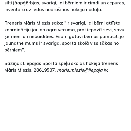
silti jāapģērbjas, svarīgi, lai bērniem ir cimdi un cepures,
inventāru uz ledus nodrošinās hokeja nodaļa.
Treneris Māris Miezis saka: "Ir svarīgi, lai bērni attīsta
koordināciju jau no agra vecuma, prot iepazīt sevi, savu
ķermeni un nebaidīties. Esam gatavi bērnus pamācīt, jo
jaunatne mums ir svarīga, sporta skolā viss sākas no
bērniem".
Saziņai: Liepājas Sporta spēļu skolas hokeja treneris
Māris Miezis, 28619537,
maris.miezis@liepaja.lv
.