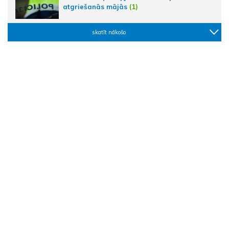
atgriešanās mājās
(1)
skatīt nākošo