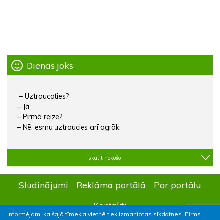
Dienas joks
– Uztraucaties?
– Jā.
– Pirmā reize?
– Nē, esmu uztraucies arī agrāk.
skatīt nākošo
Sludinājumi
Reklāma portālā
Par portālu
Kontakti
Informējam, ka šajā tīmekļa vietnē tiek izmantotas sīkdatnes. Pirms