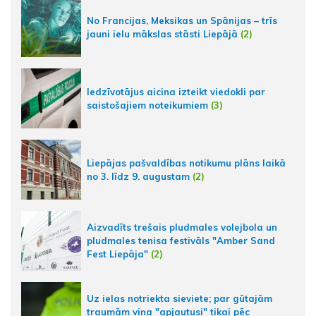
No Francijas, Meksikas un Spānijas – trīs
jauni ielu mākslas stāsti Liepājā
(2)
Iedzīvotājus aicina izteikt viedokli par
saistošajiem noteikumiem
(3)
Liepājas pašvaldības notikumu plāns laikā
no 3. līdz 9. augustam
(2)
Aizvadīts trešais pludmales volejbola un
pludmales tenisa festivāls "Amber Sand
Fest Liepāja"
(2)
Uz ielas notriekta sieviete; par gūtajām
traumām viņa "apjautusi" tikai pēc