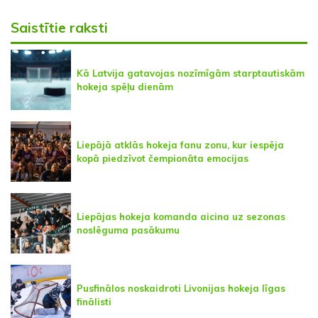
Saistītie raksti
Kā Latvija gatavojas nozīmīgām starptautiskām
hokeja spēļu dienām
Liepājā atklās hokeja fanu zonu, kur iespēja
kopā piedzīvot čempionāta emocijas
Liepājas hokeja komanda aicina uz sezonas
noslēguma pasākumu
Pusfinālos noskaidroti Livonijas hokeja līgas
finālisti