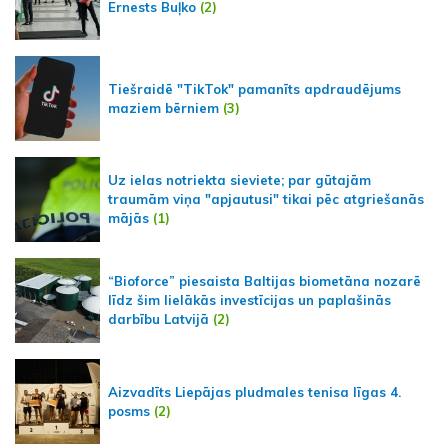
Ernests Buļko
(2)
Tiešraidē "TikTok" pamanīts apdraudējums
maziem bērniem
(3)
Uz ielas notriekta sieviete; par gūtajām
traumām viņa "apjautusi" tikai pēc atgriešanās
mājās
(1)
“Bioforce” piesaista Baltijas biometāna nozarē
līdz šim lielākās investīcijas un paplašinās
darbību Latvijā
(2)
Aizvadīts Liepājas pludmales tenisa līgas 4.
posms
(2)