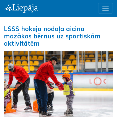
LSSS hokeja nodaļa aicina
mazākos bērnus uz sportiskām
aktivitātēm