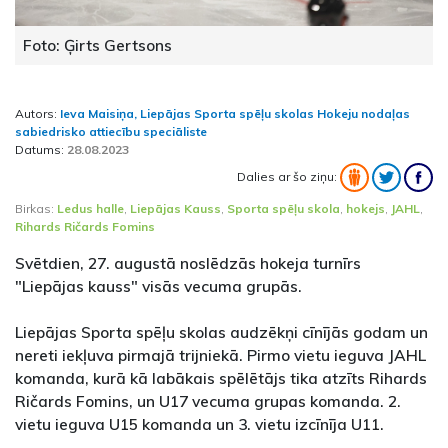
Foto: Ģirts Gertsons
Autors:
Ieva Maisiņa, Liepājas Sporta spēļu skolas Hokeju nodaļas
sabiedrisko attiecību speciāliste
Datums:
28.08.2023
Dalies ar šo ziņu:
Birkas:
Ledus halle
,
Liepājas Kauss
,
Sporta spēļu skola
,
hokejs
,
JAHL
,
Rihards Ričards Fomins
Svētdien, 27. augustā noslēdzās hokeja turnīrs
"Liepājas kauss" visās vecuma grupās.
Liepājas Sporta spēļu skolas audzēkņi cīnījās godam un
nereti iekļuva pirmajā trijniekā. Pirmo vietu ieguva JAHL
komanda, kurā kā labākais spēlētājs tika atzīts Rihards
Ričards Fomins, un U17 vecuma grupas komanda. 2.
vietu ieguva U15 komanda un 3. vietu izcīnīja U11.