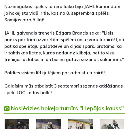
Nozīmīgākās spēles turnīra laikā bija JAHL komandām,
jo hokejistu vidū ir tie, kas no 8. septembra spēlēs
Somijas otrajā līgā.
JAHL galvenais treneris Edgars Brancis saka: "Liels
prieks par trim uzvarētām spēlēm un uzvaru turnīrā! Ļoti
patika spēlētāju pašatdeve un cīņas spars, protams, ka
ir taktiskas lietas, kuras nedaudz kliboja, bet to visu
treniņos uzlabosim un būsim gatavi sezonas sākumam."
Paldies visiem līdzjutējiem par atbalstu turnīrā!
Gaidīsim mūs atbalstīt 3.septembrī sezonas atklāšanas
spēlē LOC Ledus hallē!
Noslēdzies hokeja turnīrs "Liepājas kauss"