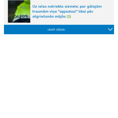
Uz ielas notriekta sieviete; par gūtajām
traumām viņa "apjautusi" tikai pēc
atgriešanās mājās
(1)
skatīt nākošo