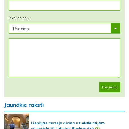
Izvēlies seju:
Pievienot
Jaunākie raksti
Liepājas muzejs aicina uz ekskursijām
vēsturiskajā Latvijas Bankas ēkā
(2)