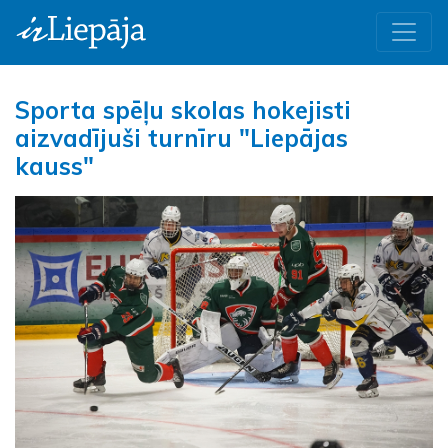
Sporta spēļu skolas hokejisti
aizvadījuši turnīru "Liepājas
kauss"