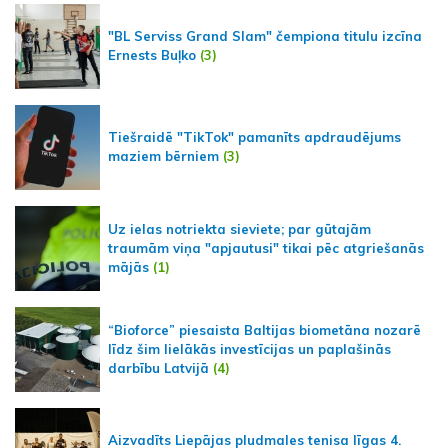
"BL Serviss Grand Slam" čempiona titulu izcīna
Ernests Buļko
(3)
Tiešraidē "TikTok" pamanīts apdraudējums
maziem bērniem
(3)
Uz ielas notriekta sieviete; par gūtajām
traumām viņa "apjautusi" tikai pēc atgriešanās
mājās
(1)
“Bioforce” piesaista Baltijas biometāna nozarē
līdz šim lielākās investīcijas un paplašinās
darbību Latvijā
(4)
Aizvadīts Liepājas pludmales tenisa līgas 4.