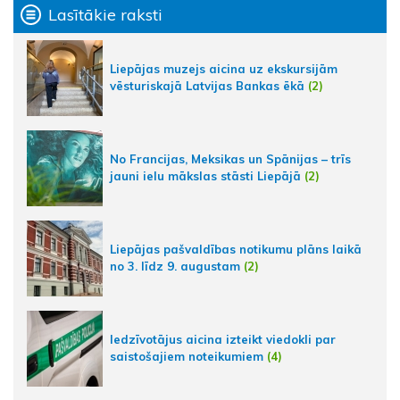
Lasītākie raksti
Liepājas muzejs aicina uz ekskursijām
vēsturiskajā Latvijas Bankas ēkā
(2)
No Francijas, Meksikas un Spānijas – trīs
jauni ielu mākslas stāsti Liepājā
(2)
Liepājas pašvaldības notikumu plāns laikā
no 3. līdz 9. augustam
(2)
Iedzīvotājus aicina izteikt viedokli par
saistošajiem noteikumiem
(4)