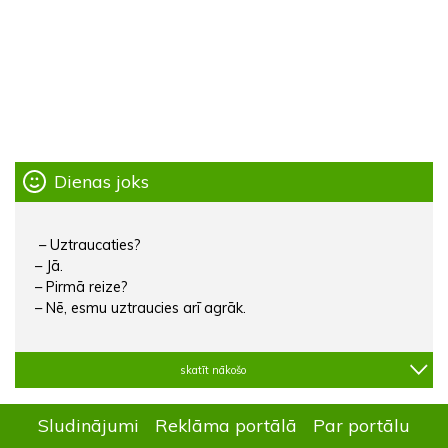
Dienas joks
– Uztraucaties?
– Jā.
– Pirmā reize?
– Nē, esmu uztraucies arī agrāk.
skatīt nākošo
Sludinājumi
Reklāma portālā
Par portālu