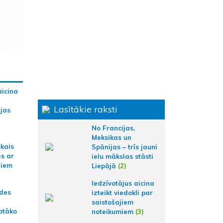
aicina
Lasītākie raksti
ijas
No Francijas,
Meksikas un
skais
Spānijas – trīs jauni
es ar
ielu mākslas stāsti
jiem
Liepājā
(2)
Iedzīvotājus aicina
ādes
izteikt viedokli par
saistošajiem
otāko
noteikumiem
(3)