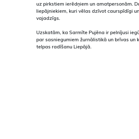
uz pirkstiem ierēdņiem un amatpersonām. Da
liepājniekiem, kuri vēlas dzīvot caurspīdīgi u
vajadzīgs.
Uzskatām, ka Sarmīte Pujēna ir pelnījusi iegū
par sasniegumiem žurnālistikā un brīvas un k
telpas radīšanu Liepājā.