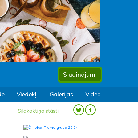
Sludinājumi
de
Viedokļi
Galerijas
Video
a
Silakaktiņa stāsti