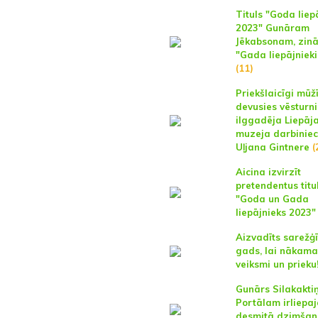
Tituls "Goda liep
2023" Gunāram
Jēkabsonam, zinā
"Gada liepājniek
(11)
Priekšlaicīgi mūž
devusies vēsturni
ilggadēja Liepāj
muzeja darbinie
Uļjana Gintnere
(
Aicina izvirzīt
pretendentus tit
"Goda un Gada
liepājnieks 2023
Aizvadīts sarežģī
gads, lai nākama
veiksmi un prieku
Gunārs Silakaktiņ
Portālam irliepaja
desmitā dzimšan