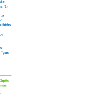
pēc
ās
(1)
sta
na
ielākās
bu
as
 līgas
Kāpēc
anās
n