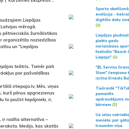
ji (“Kurzemes Ekspresis”,
Sporta skatīšanā
evolūcija - tiešra
daudzajiem Liepājas
digitālo datu sin
(1)
u Latvijas mērogā.
 pētnieciskās žurnālistikas
Liepājas pludmal
par organizētās noziedzības
piekto gadu
atīsu un "Liepājas
norisināsies spor
festivāls "Beach
Liepaja"
(1)
epājas teātris. Tomēr pati
"BL Serviss Gran
edokļus par pašvaldības
Slam" čempiona t
izcīna Ernests Bu
tālā irliepaja.lv. Mēs, viņas
Tiešraidē "TikTo
s, kurš pilnus apgriezienus
pamanīts
to pazīst liepājnieki, ir,
apdraudējums m
bērniem
(3)
Uz ielas notriekt
 ir radīta alternatīva –
sieviete; par gūt
 neraksta. Medijs, kas skatās
traumām viņa