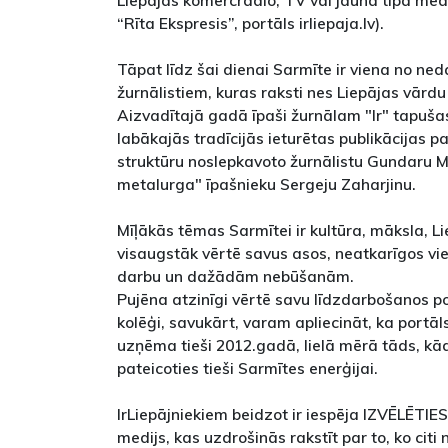
Liepājas komercradio, TV vai jauna tipa medi
“Rīta Ekspresis”, portāls irliepaja.lv).
Tāpat līdz šai dienai Sarmīte ir viena no ne
žurnālistiem, kuras raksti nes Liepājas vārd
Aizvadītajā gadā īpaši žurnālam "Ir" tapušas
labākajās tradīcijās ieturētas publikācijas 
struktūru noslepkavoto žurnālistu Gundaru M
metalurga" īpašnieku Sergeju Zaharjinu.
Mīļākās tēmas Sarmītei ir kultūra, māksla, Li
visaugstāk vērtē savus asos, neatkarīgos vi
darbu un dažādām nebūšanām.
Pujēna atzinīgi vērtē savu līdzdarbošanos por
kolēģi, savukārt, varam apliecināt, ka portāl
uzņēma tieši 2012.gadā, lielā mērā tāds, kādu 
pateicoties tieši Sarmītes enerģijai.
IrLiepājniekiem beidzot ir iespēja IZVĒLĒTIES,
medijs, kas uzdrošinās rakstīt par to, ko citi