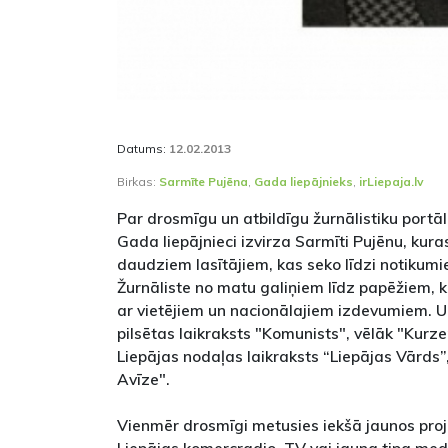
Datums:
12.02.2013
Birkas:
Sarmīte Pujēna
,
Gada liepājnieks
,
irLiepaja.lv
Par drosmīgu un atbildīgu žurnālistiku portāla
Gada liepājnieci izvirza Sarmīti Pujēnu, kur
daudziem lasītājiem, kas seko līdzi notikumi
Žurnāliste no matu galiņiem līdz papēžiem, k
ar vietējiem un nacionālajiem izdevumiem. U
pilsētas laikraksts "Komunists", vēlāk "Kur
Liepājas nodaļas laikraksts “Liepājas Vārds”
Avīze".
Vienmēr drosmīgi metusies iekšā jaunos proje