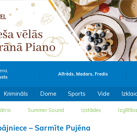
ena,
Alfrēds, Madars, Fredis
usts
Krimināls
Dome
Sports
Vide
Izklai
ātris
Summer Sound
Izstādes
Izglītīb
epājniece – Sarmīte Pujēna