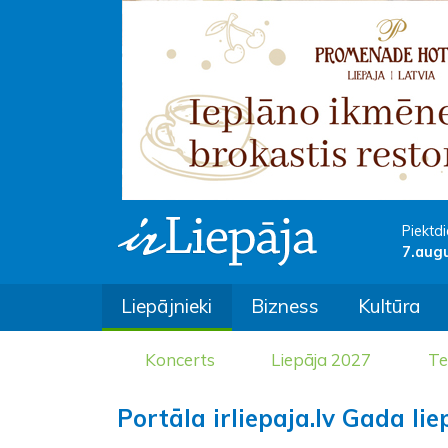
Piektdi
7.aug
Liepājnieki
Bizness
Kultūra
Koncerts
Liepāja 2027
Te
Portāla irliepaja.lv Gada li