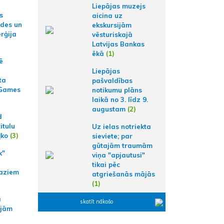
Liepājas muzejs
s
aicina uz
ides un
ekskursijām
erģija
vēsturiskajā
Latvijas Bankas
ēkā
(1)
ē
Liepājas
ta
pašvaldības
 Games
notikumu plāns
laikā no 3. līdz 9.
augustam
(2)
d
itulu
Uz ielas notriekta
ļko
(3)
sieviete; par
gūtajām traumām
k"
viņa "apjautusi"
tikai pēc
aziem
atgriešanās mājās
(1)
a
skatīt nākošo
ajām