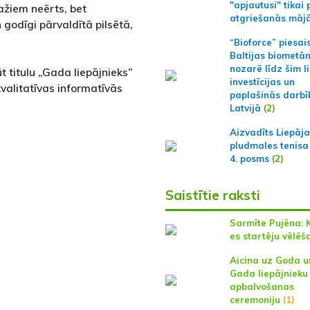
"apjautusi" tikai 
žiem neērts, bet
atgriešanās māj
n godīgi pārvaldītā pilsētā,
“Bioforce” piesai
Baltijas biometā
nozarē līdz šim l
t titulu „Gada liepājnieks”
investīcijas un
valitatīvas informatīvās
paplašinās darbī
Latvijā
(2)
Aizvadīts Liepāj
pludmales tenisa
4. posms
(2)
Saistītie raksti
Sarmīte Pujēna: 
es startēju vēlēš
Aicina uz Goda u
Gada liepājnieku
apbalvošanas
ceremoniju
(1)