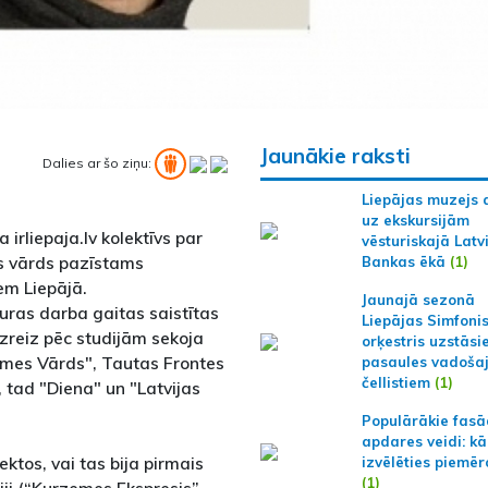
Jaunākie raksti
Dalies ar šo ziņu:
Liepājas muzejs 
uz ekskursijām
 irliepaja.lv kolektīvs par
vēsturiskajā Latv
as vārds pazīstams
Bankas ēkā
(1)
em Liepājā.
Jaunajā sezonā
uras darba gaitas saistītas
Liepājas Simfoni
zreiz pēc studijām sekoja
orķestris uzstāsi
zemes Vārds", Tautas Frontes
pasaules vadoša
čellistiem
(1)
, tad "Diena" un "Latvijas
Populārākie fas
apdares veidi: kā
ktos, vai tas bija pirmais
izvēlēties piemēr
(1)