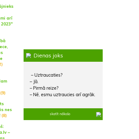
ājnieks
mi arī
i 2023"
ībā
ece,
as
Dienas joks
ce
2)
– Uztraucaties?
ulam
– Jā.
– Pirmā reize?
"
(9)
– Nē, esmu uztraucies arī agrāk.
ts
is nes
skatīt nākošo
!
(8)
š:
.lv –
as