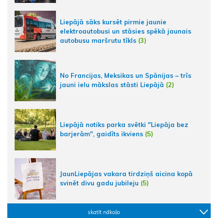
Liepājā sāks kursēt pirmie jaunie
elektroautobusi un stāsies spēkā jaunais
autobusu maršrutu tīkls
(3)
No Francijas, Meksikas un Spānijas – trīs
jauni ielu mākslas stāsti Liepājā
(2)
Liepājā notiks parka svētki "Liepāja bez
barjerām", gaidīts ikviens
(5)
JaunLiepājas vakara tirdziņš aicina kopā
svinēt divu gadu jubileju
(5)
skatīt nākošo