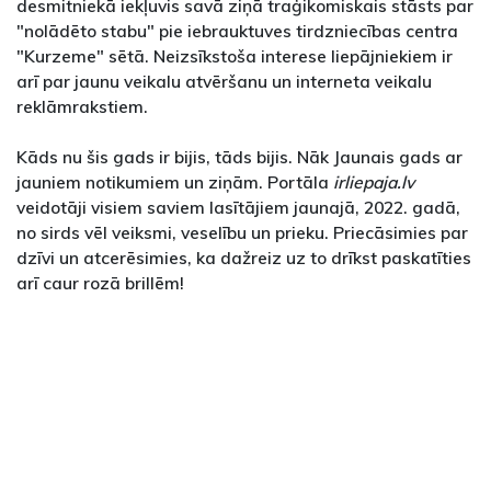
desmitniekā iekļuvis savā ziņā traģikomiskais stāsts par
"nolādēto stabu" pie iebrauktuves tirdzniecības centra
"Kurzeme" sētā. Neizsīkstoša interese liepājniekiem ir
arī par jaunu veikalu atvēršanu un interneta veikalu
reklāmrakstiem.
Kāds nu šis gads ir bijis, tāds bijis. Nāk Jaunais gads ar
jauniem notikumiem un ziņām. Portāla
irliepaja.lv
veidotāji visiem saviem lasītājiem jaunajā, 2022. gadā,
no sirds vēl veiksmi, veselību un prieku. Priecāsimies par
dzīvi un atcerēsimies, ka dažreiz uz to drīkst paskatīties
arī caur rozā brillēm!