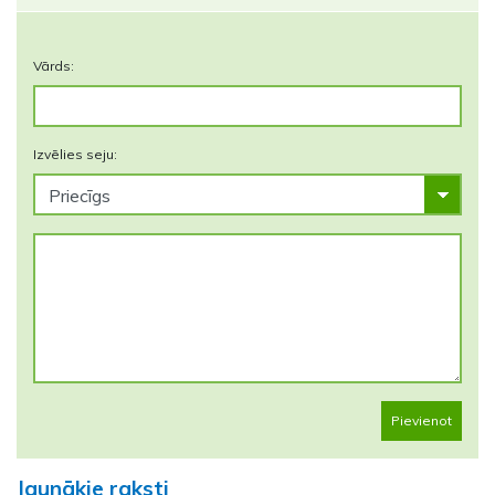
Vārds:
Izvēlies seju:
Pievienot
Jaunākie raksti