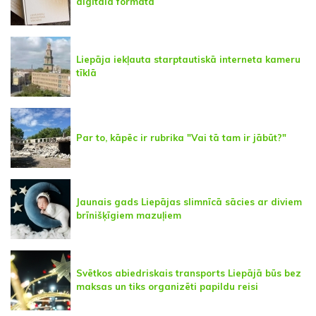
digitālā formātā
Liepāja iekļauta starptautiskā interneta kameru
tīklā
Par to, kāpēc ir rubrika "Vai tā tam ir jābūt?"
Jaunais gads Liepājas slimnīcā sācies ar diviem
brīnišķīgiem mazuļiem
Svētkos abiedriskais transports Liepājā būs bez
maksas un tiks organizēti papildu reisi