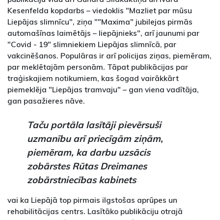
Kesenfelda kopdarbs – viedoklis "Mazliet par mūsu
Liepājas slimnīcu", ziņa ""Maxima" jubilejas pirmās
automašīnas laimētājs – liepājnieks", arī jaunumi par
"Covid - 19" slimniekiem Liepājas slimnīcā, par
vakcinēšanos. Populāras ir arī policijas ziņas, piemēram,
par meklētajām personām. Tāpat publikācijas par
traģiskajiem notikumiem, kas šogad vairākkārt
piemeklēja "Liepājas tramvaju" – gan viena vadītāja,
gan pasažieres nāve.
Taču portāla lasītāji pievērsuši
uzmanību arī priecīgām ziņām,
piemēram, ka darbu uzsācis
zobārstes Rūtas Dreimanes
zobārstniecības kabinets
vai ka Liepājā top pirmais ilgstošas aprūpes un
rehabilitācijas centrs. Lasītāko publikāciju otrajā