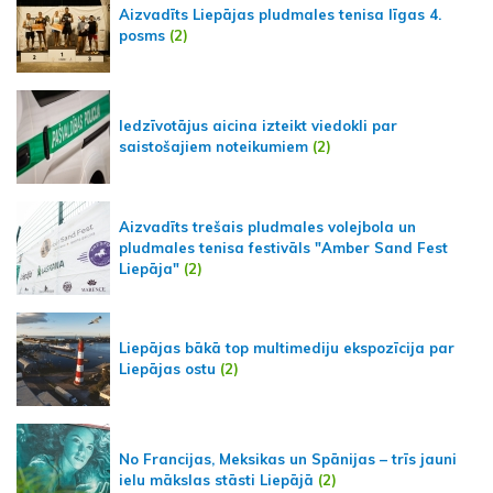
Aizvadīts Liepājas pludmales tenisa līgas 4.
posms
(2)
Iedzīvotājus aicina izteikt viedokli par
saistošajiem noteikumiem
(2)
Aizvadīts trešais pludmales volejbola un
pludmales tenisa festivāls "Amber Sand Fest
Liepāja"
(2)
Liepājas bākā top multimediju ekspozīcija par
Liepājas ostu
(2)
No Francijas, Meksikas un Spānijas – trīs jauni
ielu mākslas stāsti Liepājā
(2)