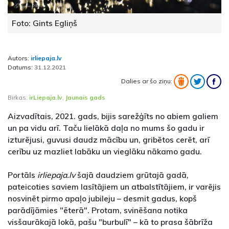
Foto: Gints Egliņš
Autors:
irliepaja.lv
Datums:
31.12.2021
Dalies ar šo ziņu:
Birkas:
irLiepaja.lv
,
Jaunais gads
Aizvadītais, 2021. gads, bijis sarežģīts no abiem galiem
un pa vidu arī. Taču lielākā daļa no mums šo gadu ir
izturējusi, guvusi daudz mācību un, gribētos cerēt, arī
cerību uz mazliet labāku un vieglāku nākamo gadu.
Portāls
irliepaja.lv
šajā daudziem grūtajā gadā,
pateicoties saviem lasītājiem un atbalstītājiem, ir varējis
nosvinēt pirmo apaļo jubileju – desmit gadus, kopš
parādījāmies "ēterā". Protam, svinēšana notika
visšaurākajā lokā, pašu "burbulī" – kā to prasa šābrīža