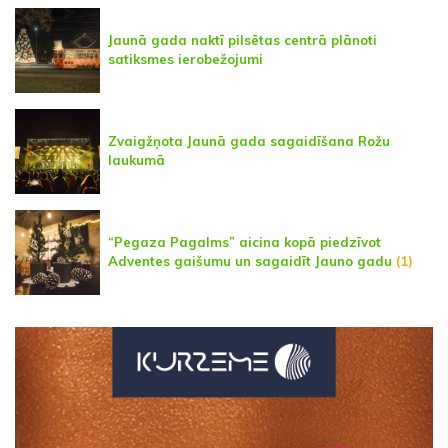
Jaunā gada naktī pilsētas centrā plānoti
satiksmes ierobežojumi
Zvaigžņota Jaunā gada sagaidīšana Rožu
laukumā
“Pegaza Pagalms” aicina kopā piedzīvot
Adventes gaišumu un sagaidīt Jauno gadu
(1)