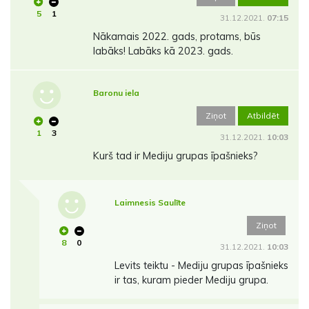
5
1
31.12.2021.
07:15
Nākamais 2022. gads, protams, būs
labāks! Labāks kā 2023. gads.
Baronu iela
Ziņot
Atbildēt
1
3
31.12.2021.
10:03
Kurš tad ir Mediju grupas īpašnieks?
Laimnesis Saulīte
Ziņot
8
0
31.12.2021.
10:03
Levits teiktu - Mediju grupas īpašnieks
ir tas, kuram pieder Mediju grupa.