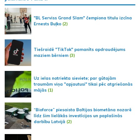
"BL Serviss Grand Slam" čempiona titulu izcīna
Ernests Buļko
(2)
Tiešraidē "TikTok" pamanīts apdraudējums
maziem bērniem
(3)
Uz ielas notriekta sieviete; par gūtajām
traumām viņa "apjautusi" tikai pēc atgriešanās
mājās
(1)
“Bioforce” piesaista Baltijas biometāna nozarē
līdz šim lielākās investīcijas un paplašinās
darbību Latvijā
(2)