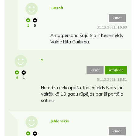
Lursoft
Ziņot
1
0
31.12.2021.
10:03
Amatpersona šajā Sia ir Kesenfelds.
Valde Rita Gailuma.
Y
Ziņot
Atbildēt
6
1
31.12.2021.
15:31
Neredzu neko īpašu. Kesenfelds Ivars jau
vairāk kā 10 gadu rūpējas par šī portāla
saturu.
Jeblonskis
Ziņot