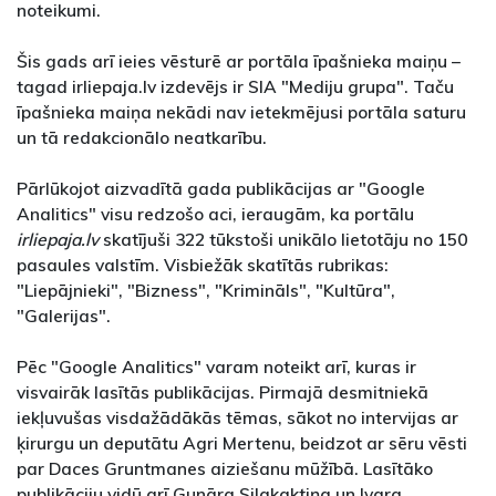
noteikumi.
Šis gads arī ieies vēsturē ar portāla īpašnieka maiņu –
tagad irliepaja.lv izdevējs ir SIA "Mediju grupa". Taču
īpašnieka maiņa nekādi nav ietekmējusi portāla saturu
un tā redakcionālo neatkarību.
Pārlūkojot aizvadītā gada publikācijas ar "Google
Analitics" visu redzošo aci, ieraugām, ka portālu
irliepaja.lv
skatījuši 322 tūkstoši unikālo lietotāju no 150
pasaules valstīm. Visbiežāk skatītās rubrikas:
"Liepājnieki", "Bizness", "Krimināls", "Kultūra",
"Galerijas".
Pēc "Google Analitics" varam noteikt arī, kuras ir
visvairāk lasītās publikācijas. Pirmajā desmitniekā
iekļuvušas visdažādākās tēmas, sākot no intervijas ar
ķirurgu un deputātu Agri Mertenu, beidzot ar sēru vēsti
par Daces Gruntmanes aiziešanu mūžībā. Lasītāko
publikāciju vidū arī Gunāra Silakaktiņa un Ivara