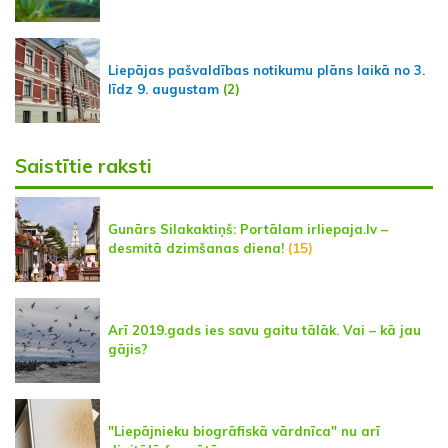
Liepājas pašvaldības notikumu plāns laikā no 3.
līdz 9. augustam
(2)
Saistītie raksti
Gunārs Silakaktiņš: Portālam irliepaja.lv –
desmitā dzimšanas diena!
(15)
Arī 2019.gads ies savu gaitu tālāk. Vai – kā jau
gājis?
"Liepājnieku biogrāfiskā vārdnīca" nu arī