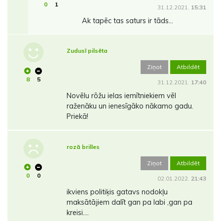
0
1
31.12.2021.
15:31
Ak tapēc tas saturs ir tāds...
Zudusī pilsēta
Ziņot
Atbildēt
8
5
31.12.2021.
17:40
Novēlu rōžu ielas iemītniekiem vēl
raženāku un ienesīgāko nākamo gadu.
Priekā!
rozā brilles
Ziņot
Atbildēt
0
0
02.01.2022.
21:43
ikviens politiķis gatavs nodokļu
maksātājiem dalīt gan pa labi ,gan pa
kreisi....