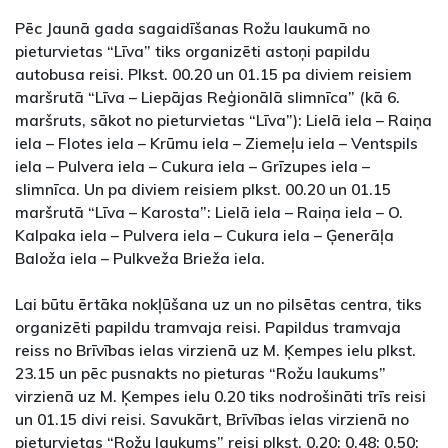
Pēc Jaunā gada sagaidīšanas Rožu laukumā no
pieturvietas “Līva” tiks organizēti astoņi papildu
autobusa reisi. Plkst. 00.20 un 01.15 pa diviem reisiem
maršrutā “Līva – Liepājas Reģionālā slimnīca” (kā 6.
maršruts, sākot no pieturvietas “Līva”): Lielā iela – Raiņa
iela – Flotes iela – Krūmu iela – Ziemeļu iela – Ventspils
iela – Pulvera iela – Cukura iela – Grīzupes iela –
slimnīca. Un pa diviem reisiem plkst. 00.20 un 01.15
maršrutā “Līva – Karosta”: Lielā iela – Raiņa iela – O.
Kalpaka iela – Pulvera iela – Cukura iela – Ģenerāļa
Baloža iela – Pulkveža Brieža iela.
Lai būtu ērtāka nokļūšana uz un no pilsētas centra, tiks
organizēti papildu tramvaja reisi. Papildus tramvaja
reiss no Brīvības ielas virzienā uz M. Ķempes ielu plkst.
23.15 un pēc pusnakts no pieturas “Rožu laukums”
virzienā uz M. Ķempes ielu 0.20 tiks nodrošināti trīs reisi
un 01.15 divi reisi. Savukārt, Brīvības ielas virzienā no
pieturvietas “Rožu laukums” reisi plkst. 0.20; 0.48; 0.50;