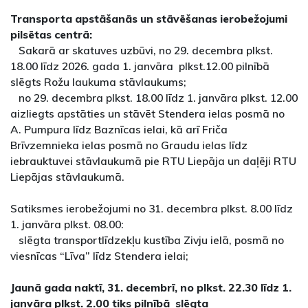
Transporta apstāšanās un stāvēšanas ierobežojumi
pilsētas centrā:
 Sakarā ar skatuves uzbūvi, no 29. decembra plkst.
18.00 līdz 2026. gada 1. janvāra plkst.12.00 pilnībā
slēgts Rožu laukuma stāvlaukums;
 no 29. decembra plkst. 18.00 līdz 1. janvāra plkst. 12.00
aizliegts apstāties un stāvēt Stendera ielas posmā no
A. Pumpura līdz Baznīcas ielai, kā arī Friča
Brīvzemnieka ielas posmā no Graudu ielas līdz
iebrauktuvei stāvlaukumā pie RTU Liepāja un daļēji RTU
Liepājas stāvlaukumā.
Satiksmes ierobežojumi no 31. decembra plkst. 8.00 līdz
1. janvāra plkst. 08.00:
 slēgta transportlīdzekļu kustība Zivju ielā, posmā no
viesnīcas “Līva” līdz Stendera ielai;
Jaunā gada naktī, 31. decembrī, no plkst. 22.30 līdz 1.
janvāra plkst. 2.00 tiks pilnībā slēgta