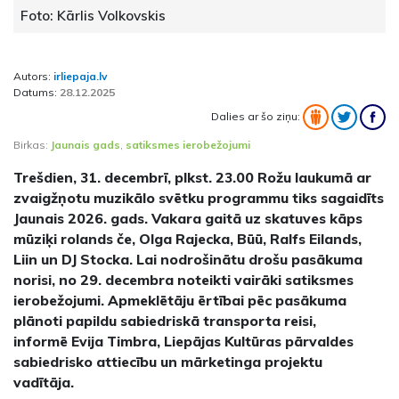
Foto: Kārlis Volkovskis
Autors:
irliepaja.lv
Datums:
28.12.2025
Dalies ar šo ziņu:
Birkas:
Jaunais gads
,
satiksmes ierobežojumi
Trešdien, 31. decembrī, plkst. 23.00 Rožu laukumā ar
zvaigžņotu muzikālo svētku programmu tiks sagaidīts
Jaunais 2026. gads. Vakara gaitā uz skatuves kāps
mūziķi rolands če, Olga Rajecka, Būū, Ralfs Eilands,
Liin un DJ Stocka. Lai nodrošinātu drošu pasākuma
norisi, no 29. decembra noteikti vairāki satiksmes
ierobežojumi. Apmeklētāju ērtībai pēc pasākuma
plānoti papildu sabiedriskā transporta reisi,
informē Evija Timbra, Liepājas Kultūras pārvaldes
sabiedrisko attiecību un mārketinga projektu
vadītāja.