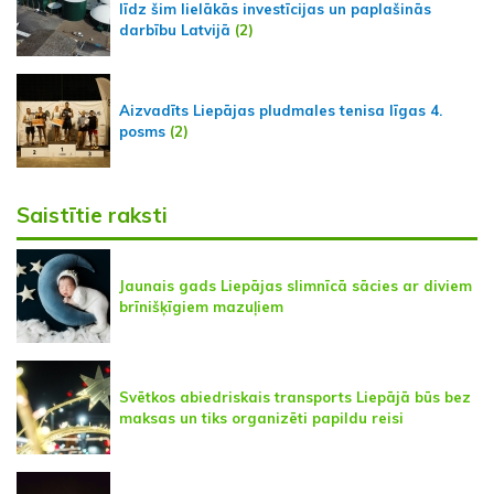
līdz šim lielākās investīcijas un paplašinās
darbību Latvijā
(2)
Aizvadīts Liepājas pludmales tenisa līgas 4.
posms
(2)
Saistītie raksti
Jaunais gads Liepājas slimnīcā sācies ar diviem
brīnišķīgiem mazuļiem
Svētkos abiedriskais transports Liepājā būs bez
maksas un tiks organizēti papildu reisi