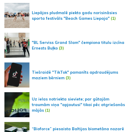
Liepājas pludmalē piekto gadu norisināsies
sporta festivāls "Beach Games Liepaja"
(1)
"BL Serviss Grand Slam" čempiona titulu izcīna
Ernests Buļko
(3)
Tiešraidē "TikTok" pamanīts apdraudējums
maziem bērniem
(3)
Uz ielas notriekta sieviete; par gūtajām
traumām viņa "apjautusi" tikai pēc atgriešanās
mājās
(1)
“Bioforce” piesaista Baltijas biometāna nozarē