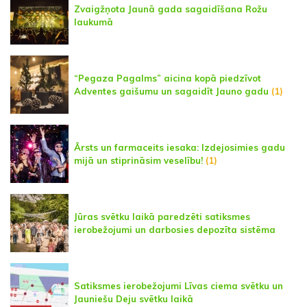
Zvaigžņota Jaunā gada sagaidīšana Rožu
laukumā
“Pegaza Pagalms” aicina kopā piedzīvot
Adventes gaišumu un sagaidīt Jauno gadu
(1)
Ārsts un farmaceits iesaka: Izdejosimies gadu
mijā un stiprināsim veselību!
(1)
Jūras svētku laikā paredzēti satiksmes
ierobežojumi un darbosies depozīta sistēma
Satiksmes ierobežojumi Līvas ciema svētku un
Jauniešu Deju svētku laikā