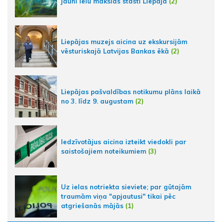
jauni ielu mākslas stāsti Liepājā
(2)
Liepājas muzejs aicina uz ekskursijām
vēsturiskajā Latvijas Bankas ēkā
(2)
Liepājas pašvaldības notikumu plāns laikā
no 3. līdz 9. augustam
(2)
Iedzīvotājus aicina izteikt viedokli par
saistošajiem noteikumiem
(3)
Uz ielas notriekta sieviete; par gūtajām
traumām viņa "apjautusi" tikai pēc
atgriešanās mājās
(1)