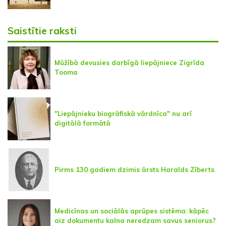
Saistītie raksti
Mūžībā devusies darbīgā liepājniece Zigrīda
Tooma
"Liepājnieku biogrāfiskā vārdnīca" nu arī
digitālā formātā
Pirms 130 gadiem dzimis ārsts Haralds Zīberts
Medicīnas un sociālās aprūpes sistēma: kāpēc
aiz dokumentu kalna neredzam savus seniorus?