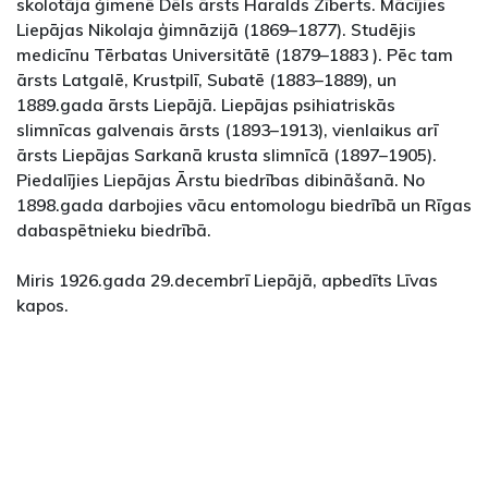
skolotāja ģimenē Dēls ārsts Haralds Zīberts. Mācījies
Liepājas Nikolaja ģimnāzijā (1869–1877). Studējis
medicīnu Tērbatas Universitātē (1879–1883 ). Pēc tam
ārsts Latgalē, Krustpilī, Subatē (1883–1889), un
1889.gada ārsts Liepājā. Liepājas psihiatriskās
slimnīcas galvenais ārsts (1893–1913), vienlaikus arī
ārsts Liepājas Sarkanā krusta slimnīcā (1897–1905).
Piedalījies Liepājas Ārstu biedrības dibināšanā. No
1898.gada darbojies vācu entomologu biedrībā un Rīgas
dabaspētnieku biedrībā.
Miris 1926.gada 29.decembrī Liepājā, apbedīts Līvas
kapos.