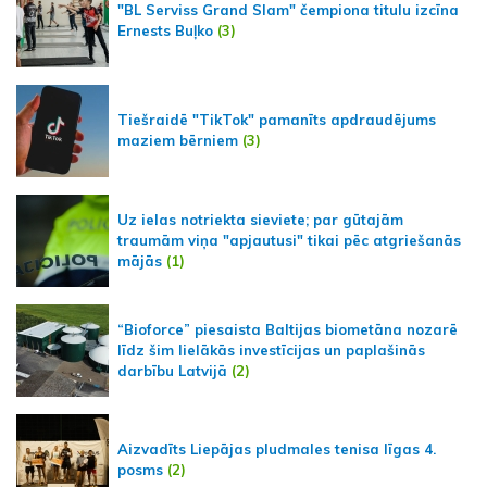
"BL Serviss Grand Slam" čempiona titulu izcīna
Ernests Buļko
(3)
Tiešraidē "TikTok" pamanīts apdraudējums
maziem bērniem
(3)
Uz ielas notriekta sieviete; par gūtajām
traumām viņa "apjautusi" tikai pēc atgriešanās
mājās
(1)
“Bioforce” piesaista Baltijas biometāna nozarē
līdz šim lielākās investīcijas un paplašinās
darbību Latvijā
(2)
Aizvadīts Liepājas pludmales tenisa līgas 4.
posms
(2)