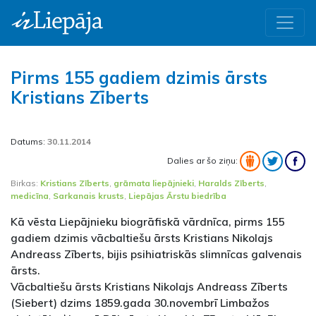
Pirms 155 gadiem dzimis ārsts
Kristians Zīberts
Datums:
30.11.2014
Dalies ar šo ziņu:
Birkas:
Kristians Zīberts
,
grāmata liepājnieki
,
Haralds Zīberts
,
medicīna
,
Sarkanais krusts
,
Liepājas Ārstu biedrība
Kā vēsta Liepājnieku biogrāfiskā vārdnīca, pirms 155
gadiem dzimis vācbaltiešu ārsts Kristians Nikolajs
Andreass Zīberts, bijis psihiatriskās slimnīcas galvenais
ārsts.
Vācbaltiešu ārsts Kristians Nikolajs Andreass Zīberts
(Siebert) dzims 1859.gada 30.novembrī Limbažos