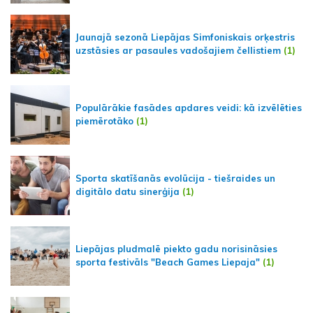
Jaunajā sezonā Liepājas Simfoniskais orķestris
uzstāsies ar pasaules vadošajiem čellistiem
(1)
Populārākie fasādes apdares veidi: kā izvēlēties
piemērotāko
(1)
Sporta skatīšanās evolūcija - tiešraides un
digitālo datu sinerģija
(1)
Liepājas pludmalē piekto gadu norisināsies
sporta festivāls "Beach Games Liepaja"
(1)