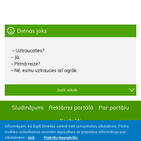
Dienas joks
– Uztraucaties?
– Jā.
– Pirmā reize?
– Nē, esmu uztraucies arī agrāk.
skatīt nākošo
Sludinājumi
Reklāma portālā
Par portālu
Kontakti
Informējam, ka šajā tīmekļa vietnē tiek izmantotas sīkdatnes. Pirms
izvēles izdarīšanas aicinām iepazīties ar papildus informāciju par
sīkdatnēm –
šeit.
Piekrītu
Nepiekrītu