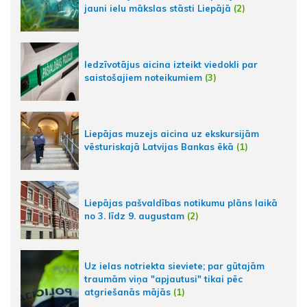
jauni ielu mākslas stāsti Liepājā
(2)
Iedzīvotājus aicina izteikt viedokli par
saistošajiem noteikumiem
(3)
Liepājas muzejs aicina uz ekskursijām
vēsturiskajā Latvijas Bankas ēkā
(1)
Liepājas pašvaldības notikumu plāns laikā
no 3. līdz 9. augustam
(2)
Uz ielas notriekta sieviete; par gūtajām
traumām viņa "apjautusi" tikai pēc
atgriešanās mājās
(1)