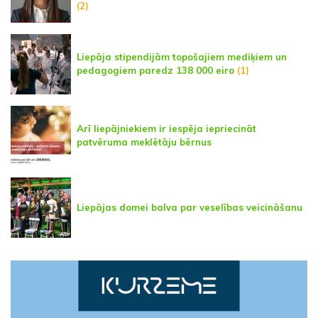
(2)
Liepāja stipendijām topošajiem mediķiem un
pedagogiem paredz 138 000 eiro
(1)
Arī liepājniekiem ir iespēja iepriecināt
patvēruma meklētāju bērnus
Liepājas domei balva par veselības veicināšanu