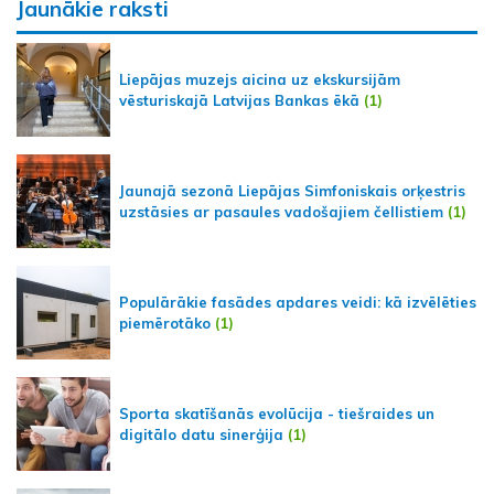
Jaunākie raksti
Liepājas muzejs aicina uz ekskursijām
vēsturiskajā Latvijas Bankas ēkā
(1)
Jaunajā sezonā Liepājas Simfoniskais orķestris
uzstāsies ar pasaules vadošajiem čellistiem
(1)
Populārākie fasādes apdares veidi: kā izvēlēties
piemērotāko
(1)
Sporta skatīšanās evolūcija - tiešraides un
digitālo datu sinerģija
(1)