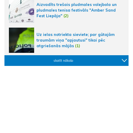
Aizvadīts trešais pludmales volejbola un
pludmales tenisa festivāls "Amber Sand
Fest Liepāja"
(2)
Uz ielas notriekta sieviete; par gūtajām
traumām viņa "apjautusi" tikai pēc
atgriešanās mājās
(1)
skatīt nākošo