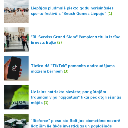
Liepājas pludmalē piekto gadu norisināsies
sporta festivāls "Beach Games Liepaja"
(1)
"BL Serviss Grand Slam" čempiona titulu izcīna
Ernests Buļko
(2)
Tiešraidē "TikTok" pamanīts apdraudējums
maziem bērniem
(3)
Uz ielas notriekta sieviete; par gūtajām
traumām viņa "apjautusi" tikai pēc atgriešanās
mājās
(1)
“Bioforce” piesaista Baltijas biometāna nozarē
līdz šim lielākās investīcijas un paplašinās