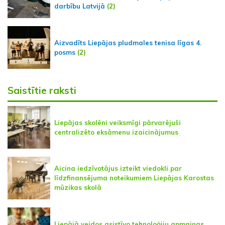
darbību Latvijā
(2)
Aizvadīts Liepājas pludmales tenisa līgas 4.
posms
(2)
Saistītie raksti
Liepājas skolēni veiksmīgi pārvarējuši
centralizēto eksāmenu izaicinājumus
Aicina iedzīvotājus izteikt viedokli par
līdzfinansējuma noteikumiem Liepājas Karostas
mūzikas skolā
Liepājā veidos asistīvo tehnoloģiju apmaiņas