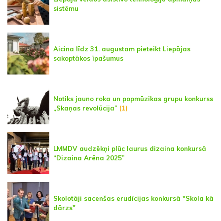
sistēmu
Aicina līdz 31. augustam pieteikt Liepājas
sakoptākos īpašumus
Notiks jauno roka un popmūzikas grupu konkurss
„Skaņas revolūcija”
(1)
LMMDV audzēkņi plūc laurus dizaina konkursā
“Dizaina Arēna 2025”
Skolotāji sacenšas erudīcijas konkursā "Skola kā
dārzs"