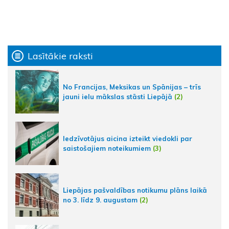
Lasītākie raksti
No Francijas, Meksikas un Spānijas – trīs
jauni ielu mākslas stāsti Liepājā
(2)
Iedzīvotājus aicina izteikt viedokli par
saistošajiem noteikumiem
(3)
Liepājas pašvaldības notikumu plāns laikā
no 3. līdz 9. augustam
(2)