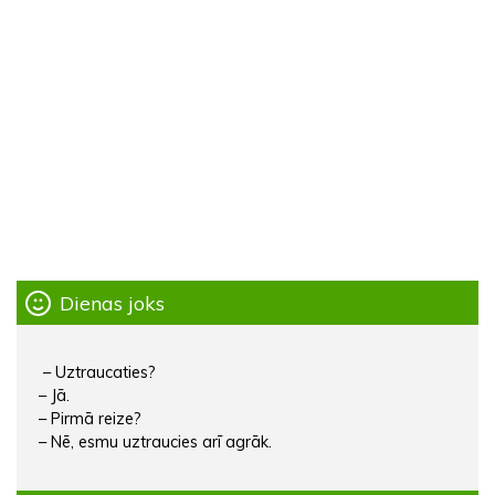
Dienas joks
– Uztraucaties?
– Jā.
– Pirmā reize?
– Nē, esmu uztraucies arī agrāk.