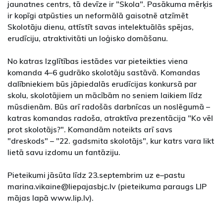
jaunatnes centrs, tā devīze ir "Skola". Pasākuma mērķis
ir kopīgi atpūsties un neformālā gaisotnē atzīmēt
Skolotāju dienu, attīstīt savas intelektuālās spējas,
erudīciju, atraktivitāti un loģisko domāšanu.
No katras Izglītības iestādes var pieteikties viena
komanda 4–6 gudrāko skolotāju sastāvā. Komandas
dalībniekiem būs jāpiedalās erudīcijas konkursā par
skolu, skolotājiem un mācībām no seniem laikiem līdz
mūsdienām. Būs arī radošās darbnīcas un noslēgumā –
katras komandas radoša, atraktīva prezentācija "Ko vēl
prot skolotājs?". Komandām noteikts arī savs
"dreskods" – "22. gadsmita skolotājs", kur katrs vara likt
lietā savu izdomu un fantāziju.
Pieteikumi jāsūta līdz 23.septembrim uz e–pastu
marina.vikaine@liepajasbjc.lv (pieteikuma paraugs LIP
mājas lapā www.lip.lv).