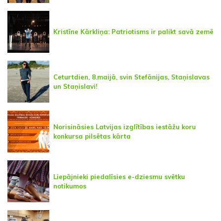
Kristīne Kārkliņa: Patriotisms ir palikt savā zemē
Ceturtdien, 8.maijā, svin Stefānijas, Staņislavas
un Staņislavi!
Norisināsies Latvijas izglītības iestāžu koru
konkursa pilsētas kārta
Liepājnieki piedalīsies e-dziesmu svētku
notikumos