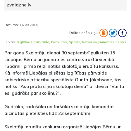
zvaigzne.lv
Datums:
16.09.2014
Dalies ar šo ziņu:
Birkas:
Izglītības pārvalde
,
konkurss
,
Spārni
,
bērnu un jaunatnes centrs
Par godu Skolotāju dienai 30.septembrī pulksten 15
Liepājas Bērnu un jaunatnes centra struktūrvienībā
"Spārni" pirmo reizi notiks skolotāju erudītu konkurss.
Kā informē Liepājas pilsētas Izglītības pārvalde
sabiedrisko attiecību speciāliste Gunta Jākobsone, tas
notiks "Aso prātu cīņa skolotāju dienā" ar devīzi "Vai tu
esi gudrāks par skolēnu?".
Gudrāko, radošāko un foršāko skolotāju komandas
aicinātas pieteikties līdz 23.septembrim.
Skolotāju erudītu konkursu organizē Liepājas Bērnu un