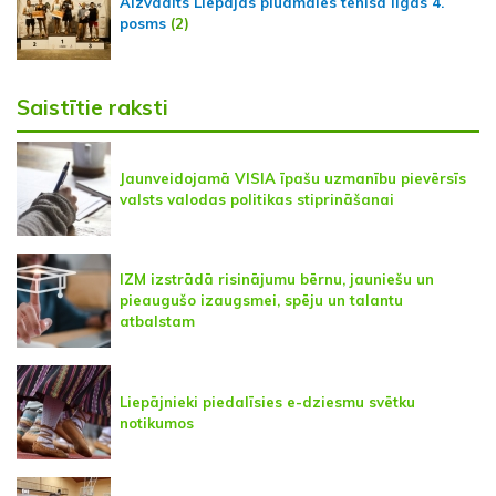
Aizvadīts Liepājas pludmales tenisa līgas 4.
posms
(2)
Saistītie raksti
Jaunveidojamā VISIA īpašu uzmanību pievērsīs
valsts valodas politikas stiprināšanai
IZM izstrādā risinājumu bērnu, jauniešu un
pieaugušo izaugsmei, spēju un talantu
atbalstam
Liepājnieki piedalīsies e-dziesmu svētku
notikumos