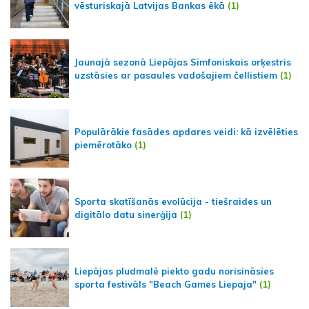
vēsturiskajā Latvijas Bankas ēkā
(1)
Jaunajā sezonā Liepājas Simfoniskais orķestris
uzstāsies ar pasaules vadošajiem čellistiem
(1)
Populārākie fasādes apdares veidi: kā izvēlēties
piemērotāko
(1)
Sporta skatīšanās evolūcija - tiešraides un
digitālo datu sinerģija
(1)
Liepājas pludmalē piekto gadu norisināsies
sporta festivāls "Beach Games Liepaja"
(1)