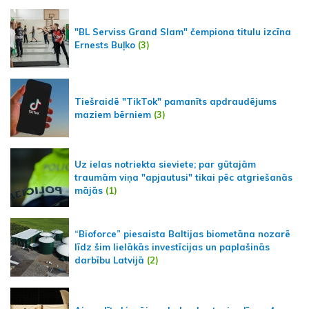
"BL Serviss Grand Slam" čempiona titulu izcīna
Ernests Buļko
(3)
Tiešraidē "TikTok" pamanīts apdraudējums
maziem bērniem
(3)
Uz ielas notriekta sieviete; par gūtajām
traumām viņa "apjautusi" tikai pēc atgriešanās
mājās
(1)
“Bioforce” piesaista Baltijas biometāna nozarē
līdz šim lielākās investīcijas un paplašinās
darbību Latvijā
(2)