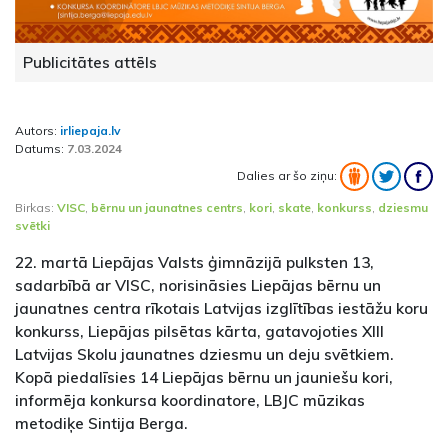
Publicitātes attēls
Autors:
irliepaja.lv
Datums:
7.03.2024
Dalies ar šo ziņu:
Birkas:
VISC
,
bērnu un jaunatnes centrs
,
kori
,
skate
,
konkurss
,
dziesmu
svētki
22. martā Liepājas Valsts ģimnāzijā pulksten 13,
sadarbībā ar VISC, norisināsies Liepājas bērnu un
jaunatnes centra rīkotais Latvijas izglītības iestāžu koru
konkurss, Liepājas pilsētas kārta, gatavojoties XIII
Latvijas Skolu jaunatnes dziesmu un deju svētkiem.
Kopā piedalīsies 14 Liepājas bērnu un jauniešu kori,
informēja konkursa koordinatore, LBJC mūzikas
metodiķe Sintija Berga.