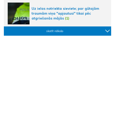
Uz ielas notriekta sieviete; par gūtajām
traumām viņa "apjautusi" tikai pēc
atgriešanās mājās
(1)
skatīt nākošo