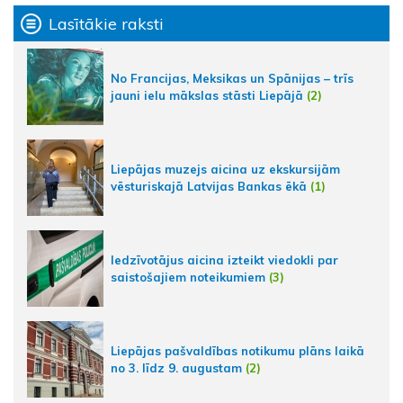
Lasītākie raksti
No Francijas, Meksikas un Spānijas – trīs
jauni ielu mākslas stāsti Liepājā
(2)
Liepājas muzejs aicina uz ekskursijām
vēsturiskajā Latvijas Bankas ēkā
(1)
Iedzīvotājus aicina izteikt viedokli par
saistošajiem noteikumiem
(3)
Liepājas pašvaldības notikumu plāns laikā
no 3. līdz 9. augustam
(2)