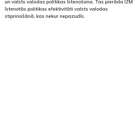
un valsts valodas politikas īstenošana. Tas pierāda IZM
īstenotās politikas efektivitāti valsts valodas
stiprinašānā, kas nekur nepazudīs.