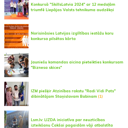
Konkursā "SkillsLatvia 2024" ar 12 medaļām
triumfē Liepājas Valsts tehnikuma audzēkņi
Norisināsies Latvijas izglītības iestāžu koru
konkursa pilsētas kārta
Jauniešu komandas aicina pieteikties konkursam
"Biznesa skices"
IZM piešķir Atzinības rakstu "Radi Vidi Pats"
dibinātājam Staņislavam Babinam
(1)
Lsm.lv: LIZDA iniciatīva par neuzticības
izteikšanu Čakšai pagaidām vāji atbalstīta