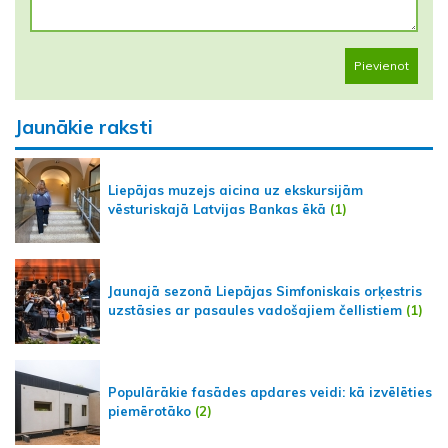
Pievienot
Jaunākie raksti
Liepājas muzejs aicina uz ekskursijām
vēsturiskajā Latvijas Bankas ēkā
(1)
Jaunajā sezonā Liepājas Simfoniskais orķestris
uzstāsies ar pasaules vadošajiem čellistiem
(1)
Populārākie fasādes apdares veidi: kā izvēlēties
piemērotāko
(2)