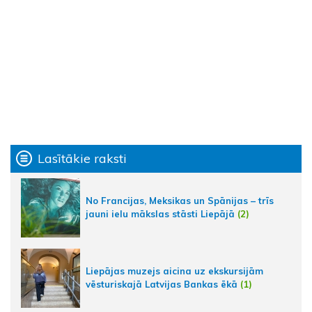
Lasītākie raksti
No Francijas, Meksikas un Spānijas – trīs
jauni ielu mākslas stāsti Liepājā
(2)
Liepājas muzejs aicina uz ekskursijām
vēsturiskajā Latvijas Bankas ēkā
(1)