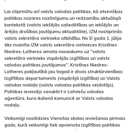
Lai stiprinātu arī valsts valodas politikas, kā atsevišķas
politikas nozares nozīmīgumu un redzamību aktuālajā
kontekstā (valsts iekšējās saliedētības un iekšējās un
ārējās drošības jautājumu aktualitāte), IZM nostiprinās
valsts sekretāra vietnieka atbildību. No šī gada 1. jūlija
tiks mainīta IZM valsts sekretāra vietnieces Kristīnes
Niedres-Latheres amata nosaukums uz "valsts
sekretāra vietnieks vispārējās izglītības un valsts
valodas politikas jautājumos". Kristīnes Niedres-
Latheres pakļautībā jau tagad ir divas struktūrvienības:
Izglītības departaments (vispārējā izglītība) un Valsts
valodas nodaļa (valsts valodas politikas veidotājs).
Politikas ieviesējs savukārt ir Latviešu valodas
aģentūra, kura ikdienā komunicē ar Valsts valodas
nodaļu.
Veiksmīgi noslēdzies Vienotas skolas ieviešanas pirmais
gads, kurā veiksmīgi tiek apvienota izglītības politikas