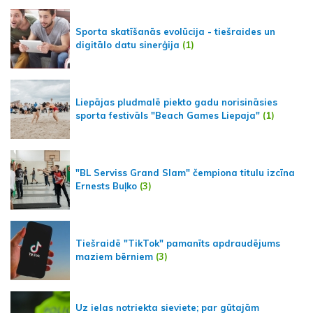
Sporta skatīšanās evolūcija - tiešraides un
digitālo datu sinerģija
(1)
Liepājas pludmalē piekto gadu norisināsies
sporta festivāls "Beach Games Liepaja"
(1)
"BL Serviss Grand Slam" čempiona titulu izcīna
Ernests Buļko
(3)
Tiešraidē "TikTok" pamanīts apdraudējums
maziem bērniem
(3)
Uz ielas notriekta sieviete; par gūtajām