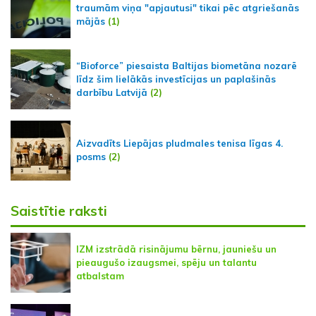
traumām viņa "apjautusi" tikai pēc atgriešanās
mājās
(1)
“Bioforce” piesaista Baltijas biometāna nozarē
līdz šim lielākās investīcijas un paplašinās
darbību Latvijā
(2)
Aizvadīts Liepājas pludmales tenisa līgas 4.
posms
(2)
Saistītie raksti
IZM izstrādā risinājumu bērnu, jauniešu un
pieaugušo izaugsmei, spēju un talantu
atbalstam