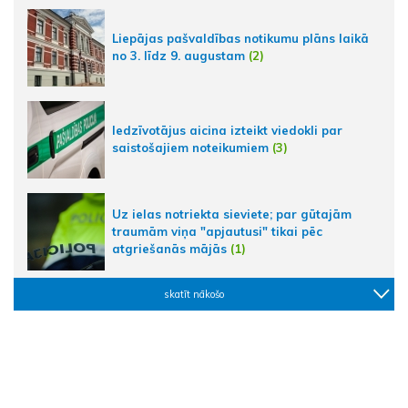
Liepājas pašvaldības notikumu plāns laikā
no 3. līdz 9. augustam
(2)
Iedzīvotājus aicina izteikt viedokli par
saistošajiem noteikumiem
(3)
Uz ielas notriekta sieviete; par gūtajām
traumām viņa "apjautusi" tikai pēc
atgriešanās mājās
(1)
skatīt nākošo