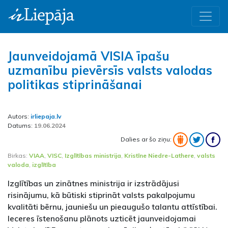
Jaunveidojamā VISIA īpašu
uzmanību pievērsīs valsts valodas
politikas stiprināšanai
Autors:
irliepaja.lv
Datums:
19.06.2024
Dalies ar šo ziņu:
Birkas:
VIAA
,
VISC
,
Izglītības ministrija
,
Kristīne Niedre-Lathere
,
valsts
valoda
,
izglītība
Izglītības un zinātnes ministrija ir izstrādājusi
risinājumu, kā būtiski stiprināt valsts pakalpojumu
kvalitāti bērnu, jauniešu un pieaugušo talantu attīstībai.
Ieceres īstenošanu plānots uzticēt jaunveidojamai