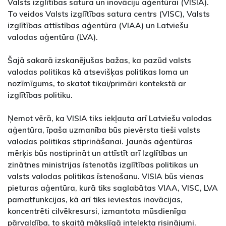
Valsts izglītības satura un inovāciju aģentūrai (VISIA).
To veidos Valsts izglītības satura centrs (VISC), Valsts
izglītības attīstības aģentūra (VIAA) un Latviešu
valodas aģentūra (LVA).
Šajā sakarā izskanējušas bažas, ka pazūd valsts
valodas politikas kā atsevišķas politikas loma un
nozīmīgums, to skatot tikai/primāri kontekstā ar
izglītības politiku.
Ņemot vērā, ka VISIA tiks iekļauta arī Latviešu valodas
aģentūra, īpaša uzmanība būs pievērsta tieši valsts
valodas politikas stiprināšanai. Jaunās aģentūras
mērķis būs nostiprināt un attīstīt arī Izglītības un
zinātnes ministrijas īstenotās izglītības politikas un
valsts valodas politikas īstenošanu. VISIA būs vienas
pieturas aģentūra, kurā tiks saglabātas VIAA, VISC, LVA
pamatfunkcijas, kā arī tiks ieviestas inovācijas,
koncentrēti cilvēkresursi, izmantota mūsdienīga
pārvaldība, to skaitā mākslīgā intelekta risinājumi.