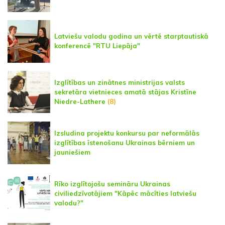
Latviešu valodu godina un vērtē starptautiskā
konferencē "RTU Liepāja"
Izglītības un zinātnes ministrijas valsts
sekretāra vietnieces amatā stājas Kristīne
Niedre-Lathere
(8)
Izsludina projektu konkursu par neformālās
izglītības īstenošanu Ukrainas bērniem un
jauniešiem
Rīko izglītojošu semināru Ukrainas
civiliedzīvotājiem "Kāpēc mācīties latviešu
valodu?"