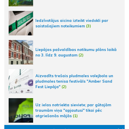
Iedzīvotājus aicina izteikt viedokli par
saistošajiem noteikumiem
(3)
Liepājas pašvaldības notikumu plāns laikā
no 3. līdz 9. augustam
(2)
Aizvadīts trešais pludmales volejbola un
pludmales tenisa festivāls "Amber Sand
Fest Liepāja"
(2)
Uz ielas notriekta sieviete; par gūtajām
traumām viņa "apjautusi" tikai pēc
atgriešanās mājās
(1)