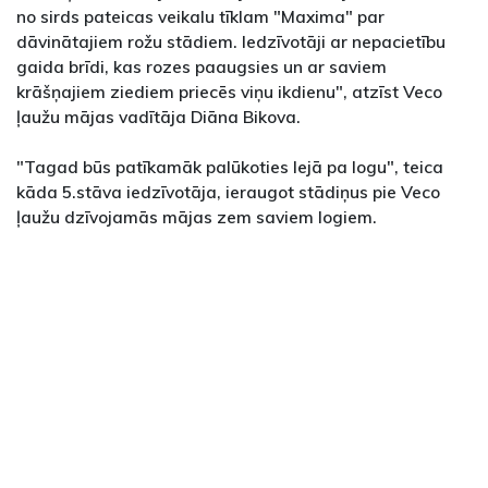
no sirds pateicas veikalu tīklam "Maxima" par
dāvinātajiem rožu stādiem. Iedzīvotāji ar nepacietību
gaida brīdi, kas rozes paaugsies un ar saviem
krāšņajiem ziediem priecēs viņu ikdienu", atzīst Veco
ļaužu mājas vadītāja Diāna Bikova.
"Tagad būs patīkamāk palūkoties lejā pa logu", teica
kāda 5.stāva iedzīvotāja, ieraugot stādiņus pie Veco
ļaužu dzīvojamās mājas zem saviem logiem.