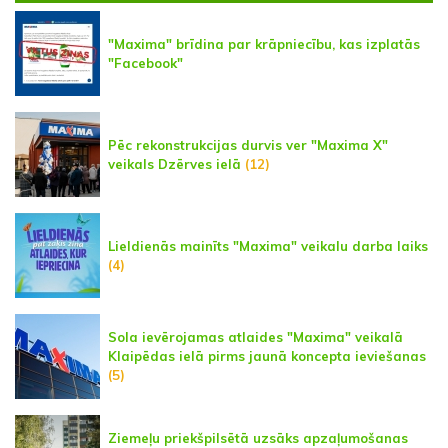
"Maxima" brīdina par krāpniecību, kas izplatās
"Facebook"
Pēc rekonstrukcijas durvis ver "Maxima X"
veikals Dzērves ielā
(12)
Lieldienās mainīts "Maxima" veikalu darba laiks
(4)
Sola ievērojamas atlaides "Maxima" veikalā
Klaipēdas ielā pirms jaunā koncepta ieviešanas
(5)
Ziemeļu priekšpilsētā uzsāks apzaļumošanas