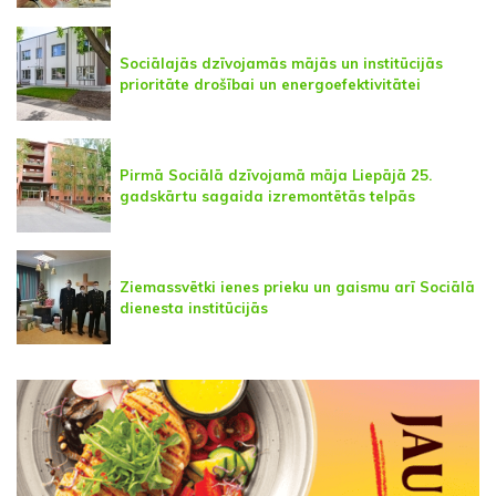
Sociālajās dzīvojamās mājās un institūcijās
prioritāte drošībai un energoefektivitātei
Pirmā Sociālā dzīvojamā māja Liepājā 25.
gadskārtu sagaida izremontētās telpās
Ziemassvētki ienes prieku un gaismu arī Sociālā
dienesta institūcijās