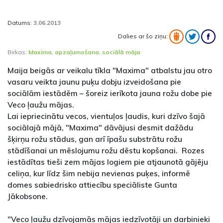
Datums:
3.06.2013
Dalies ar šo ziņu:
Birkas:
Maxima
,
apzaļumošana
,
sociālā māja
Maija beigās ar veikalu tīkla "Maxima" atbalstu jau otro
vasaru veikta jaunu puķu dobju izveidošana pie
sociālām iestādēm – šoreiz ierīkota jauna rožu dobe pie
Veco ļaužu mājas.
Lai iepriecinātu vecos, vientuļos ļaudis, kuri dzīvo šajā
sociālajā mājā, "Maxima" dāvājusi desmit dažādu
šķirņu rožu stādus, gan arī īpašu substrātu rožu
stādīšanai un mēslojumu rožu dēstu kopšanai. Rozes
iestādītas tieši zem mājas logiem pie atjaunotā gājēju
celiņa, kur līdz šim nebija nevienas puķes, informē
domes sabiedrisko attiecību speciāliste Gunta
Jākobsone.
"Veco ļaužu dzīvojamās mājas iedzīvotāji un darbinieki