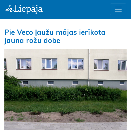
Pie Veco ļaužu mājas ierīkota
jauna rožu dobe