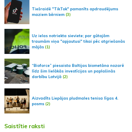
Tiešraidē "TikTok" pamanīts apdraudējums
maziem bērniem
(3)
Uz ielas notriekta sieviete; par gūtajām
traumām viņa "apjautusi" tikai pēc atgriešanās
mājās
(1)
“Bioforce” piesaista Baltijas biometāna nozarē
līdz šim lielākās investīcijas un paplašinās
darbību Latvijā
(2)
Aizvadīts Liepājas pludmales tenisa līgas 4.
posms
(2)
Saistītie raksti