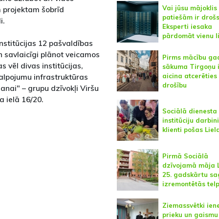
Vai jūsu mājoklis
m projektam šobrīd
patiešām ir droš
i.
Eksperti iesaka
pārdomāt vienu l
nstitūcijas 12 pašvaldības
n savlaicīgi plānot veicamos
Pirms mācību ga
 vēl divas institūcijas,
sākuma Tirgoņu 
aicina atcerēties
alpojumu infrastruktūras
drošību
šanai" – grupu dzīvokļi Viršu
a ielā 16/20.
Sociālā dienesta
institūciju darbin
klienti pošas Lie
Pirmā Sociālā
dzīvojamā māja 
25. gadskārtu s
izremontētās tel
Ziemassvētki ien
prieku un gaismu