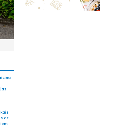
aicina
ijas
skais
es ar
jiem