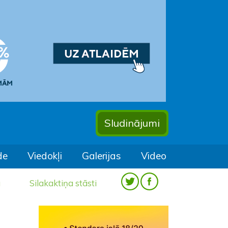
Sludinājumi
de
Viedokļi
Galerijas
Video
a
Silakaktiņa stāsti