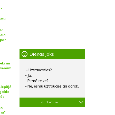
s?
ietu
da
iela
 par
Dienas joks
ieki un
ldienām
– Uztraucaties?
– Jā.
– Pirmā reize?
– Nē, esmu uztraucies arī agrāk.
Liepājā
agaida
pās
skatīt nākošo
es
 arī