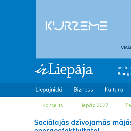
Sestdi
8.aug
Liepājnieki
Bizness
Kultūra
Koncerts
Liepāja 2027
Te
Sociālajās dzīvojamās mājās 
energoefektivitātei