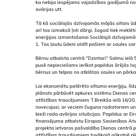
ka nebija iespējams vajadzības gadījumā nosl
avārijas utt.
Tā kā sociālajās dzīvojamās mājās siltais ū
arī tas izmaksā ļoti dārgi, šogad tiek meklēti
enerģijas izmantošanai Sociālajā dzīvojamā
1. Tas ļautu ūdeni sildīt pašiem ar saules sa
Bērnu atbalsta centrā "Dzintari" Salmu ielā 
pusē nepieciešams ierīkot papildus ārējās log
bērnus un telpas no atklātas saules un pārk
Lai ekonomētu patērēto siltuma enerģiju, l
plānots pārbūvēt apkures sistēmu Dienas ce
attīstības traucējumiem T.Breikša ielā 16/20
novecojusi, ar veciem čuguna radiatoriem un
bieži rada avārijas situācijas. Papildus ar E
finansējuma atbalstu Eiropas Savienības At
projekta ietvaros pašvaldība Dienas centrā
attīstības traucējumiem tuvākajā nākotnē pl