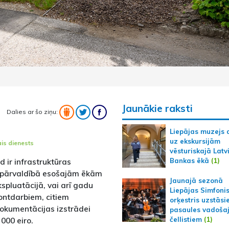
Jaunākie raksti
Dalies ar šo ziņu:
Liepājas muzejs 
uz ekskursijām
ais dienests
vēsturiskajā Latv
Bankas ēkā
(1)
 ir infrastruktūras
a pārvaldībā esošajām ēkām
Jaunajā sezonā
spluatācijā, vai arī gadu
Liepājas Simfoni
ontdarbiem, citiem
orķestris uzstāsi
okumentācijas izstrādei
pasaules vadoša
 000 eiro.
čellistiem
(1)