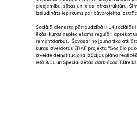
pieejamību, sētas un ielas infrastruktūru. Ši
izsludināts iepirkums par būvprojekta izstrād
Sociālā dienesta pārraudzībā ir 14 sociālās i
ēkās, kuras nepieciešams regulāri apsekot u
remontdarbus. Šovasar no jauna tika atklātas
kuras izveidotas ERAF projekta "Sociālo pak
izveide deinstitucionalizācijas plāna realizē
ielā 9/11 un Specializētās darbnīcas T.Breikš