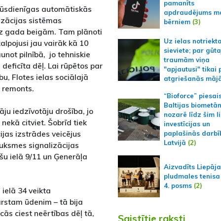
pamanīts
mūsdienīgas automātiskās
apdraudējums m
zācijas sistēmas
bērniem
(3)
līdz gada beigām. Tam plānoti
Uz ielas notriekt
lpojusi jau vairāk kā 10
sieviete; par gūt
unot pilnībā, jo tehniskie
traumām viņa
deficīta dēļ. Lai rūpētos par
"apjautusi" tikai 
u, Flotes ielas sociālajā
atgriešanās māj
s remonts.
“Bioforce” piesai
Baltijas biometā
āju iedzīvotāju drošība, jo
nozarē līdz šim l
ekā citviet. Šobrīd tiek
investīcijas un
ijas izstrādes veicējus
paplašinās darbī
Latvijā
(2)
uksmes signalizācijas
ršu ielā 9/11 un Ģenerāļa
Aizvadīts Liepāj
pludmales tenisa
4. posms
(2)
ielā 34 veikta
stam ūdenim – tā bija
ās ciest neērtības dēļ tā,
Saistītie raksti