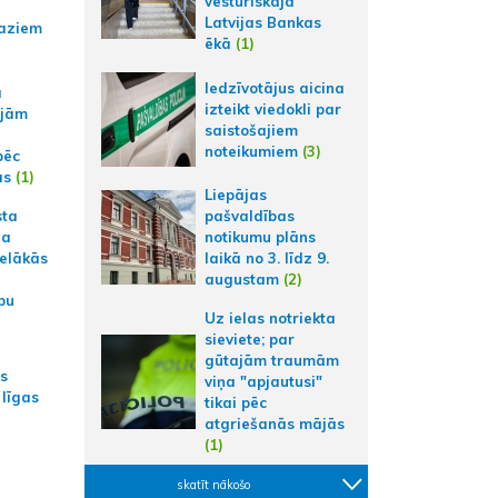
vēsturiskajā
Latvijas Bankas
aziem
ēkā
(1)
Iedzīvotājus aicina
a
izteikt viedokli par
ajām
saistošajiem
noteikumiem
(3)
pēc
ās
(1)
Liepājas
sta
pašvaldības
na
notikumu plāns
ielākās
laikā no 3. līdz 9.
augustam
(2)
bu
Uz ielas notriekta
sieviete; par
gūtajām traumām
as
viņa "apjautusi"
 līgas
tikai pēc
atgriešanās mājās
(1)
skatīt nākošo