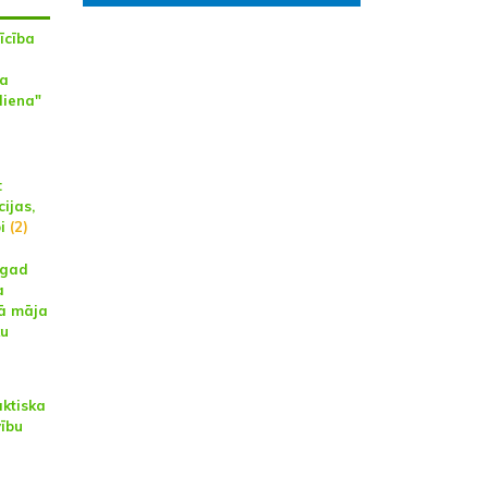
īcība
ja
diena"
:
ijas,
i
(2)
ogad
a
kā māja
ku
aktiska
ību