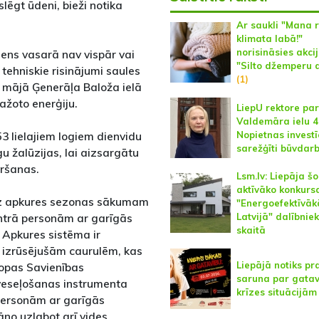
ēgt ūdeni, bieži notika
Ar saukli "Mana r
klimata labā!"
norisināsies akci
dens vasarā nav vispār vai
"Silto džemperu 
 tehniskie risinājumi saules
(1)
 mājā Ģenerāļa Baloža ielā
ražoto enerģiju.
LiepU rektore par
Valdemāra ielu 4
Nopietnas investīc
53 lielajiem logiem dienvidu
sarežģīti būvdarb
u žalūzijas, lai aizsargātu
aršanas.
Lsm.lv: Liepāja š
aktīvāko konkurs
īdz apkures sezonas sākumam
"Energoefektīvā
ntrā personām ar garīgās
Latvijā" dalībnie
skaitā
. Apkures sistēma ir
 izrūsējušām caurulēm, kas
Liepājā notiks pr
iropas Savienības
saruna par gatav
veseļošanas instrumenta
krīzes situācijām
 personām ar garīgās
āno uzlabot arī vides