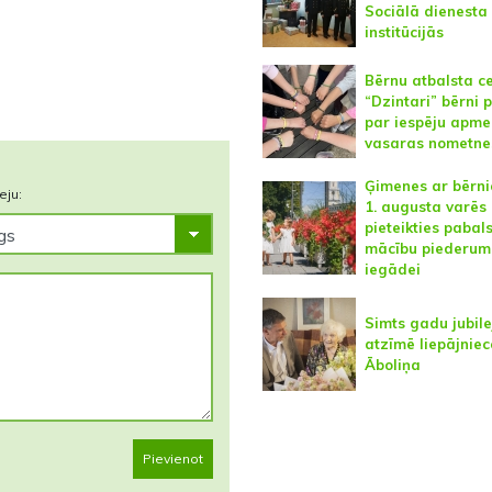
Sociālā dienesta
institūcijās
Bērnu atbalsta c
“Dzintari” bērni p
par iespēju apme
vasaras nometne
Ģimenes ar bērn
eju:
1. augusta varēs
pieteikties pabal
mācību piederum
iegādei
Simts gadu jubile
atzīmē liepājnie
Āboliņa
Pievienot