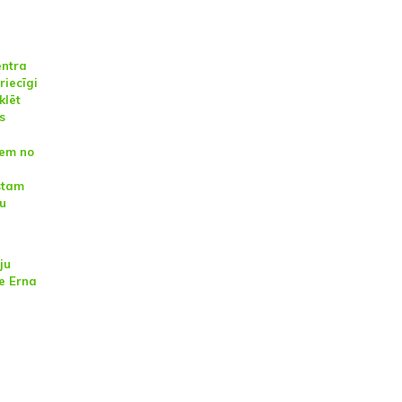
entra
riecīgi
klēt
s
iem no
stam
u
ju
ce Erna