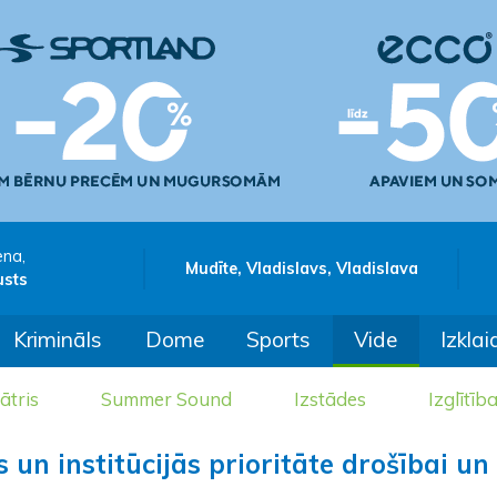
ena,
Mudīte, Vladislavs, Vladislava
usts
Krimināls
Dome
Sports
Vide
Izklai
ātris
Summer Sound
Izstādes
Izglītīb
un institūcijās prioritāte drošībai un