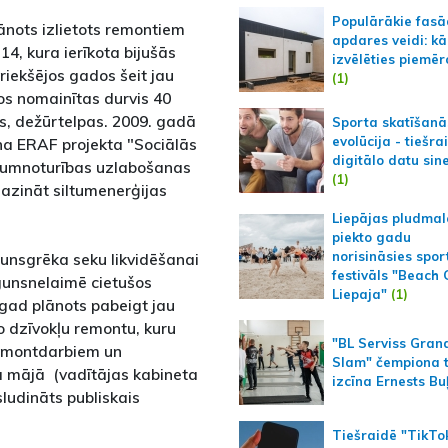
Populārākie fas
lānots izlietots remontiem
apdares veidi: kā
4, kura ierīkota bijušās
izvēlēties piemēr
riekšējos gados šeit jau
(1)
vos nomainītas durvis 40
s, dežūrtelpas. 2009. gadā
Sporta skatīšanā
evolūcija - tiešra
na ERAF projekta "Sociālās
digitālo datu sin
iltumnoturības uzlabošanas
(1)
mazināt siltumenerģijas
Liepājas pludmal
piekto gadu
norisināsies spor
unsgrēka seku likvidēšanai
festivāls "Beach
gunsnelaimē cietušos
Liepaja"
(1)
ogad plānots pabeigt jau
to dzīvokļu remontu, kuru
"BL Serviss Gran
remontdarbiem un
Slam" čempiona t
 mājā (vadītājas kabineta
izcīna Ernests Bu
sludināts publiskais
Tiešraidē "TikTo