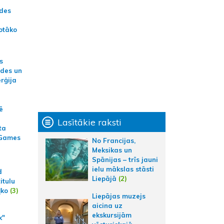
ādes
otāko
s
ides un
erģija
ē
Lasītākie raksti
ta
 Games
No Francijas,
Meksikas un
Spānijas – trīs jauni
ielu mākslas stāsti
d
Liepājā
(2)
itulu
ļko
(3)
Liepājas muzejs
aicina uz
ekskursijām
k"