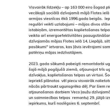
Visvairāk līdzekļu – ap 163 000 eiro šogad p
vecākajā sociālā dzīvojamā mājā Flotes ielā 1
armijas viesnīcas ēkā 1996.gada beigās. Iep
regulāri veikti uzlabojumi – mājas divos stā
istabiņām, izremontētas koplietošanas telpa
veikta arī energoefektivitātes paaugstināša
dzīvojamās mājas Flotes ielā 14, Liepājā, s
pasākumi" ietvaros, kas ļāvis ievērojami sa
patēriņu mājas iedzīvotājiem.
2023. gada sākumā pabeigti remontdarbi ug
šajā mājā pagājušā ziemā, atjaunojot trīs u
dzīvokļus, koplietošanas telpas un virtuvi. Š
iepriekš plānotos vēl piecu visvairāk nolieto
nācās pārtraukt ugunsgrēka dēļ. Par šiem 
atjaunošanas darbiem Veco ļaužu dzīvojamā
un saimniecības telpas remontu) 29. jūlijā iz
iepirkums, kurš noslēgsies 6. septembrī.