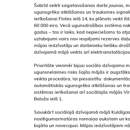
Šobrīd veikti sagatavošanas darbi jaunas, 
ugunsgrēka atklāšanas un trauksmes signali
ierīkošanai Flotes ielā 14, ko plānots veikt 
60 000 eiro. Vecā ugunsdrošības sistēma noka
gadus – tas ir laiks, kad nepieciešams to atja
uzlabojumi vairs nav iespējami rezerves daļu 
mājas iedzīvotāju un darbinieku lielāku drošīb
dzīvojamā mājā veikts arī elektroinstalācija
Prioritāte vienmēr bijusi sociālo dzīvojamo m
ugunsnelaimes risks šajās mājās ir augstāks n
veikta procedūra, lai piesaistītu dokumentāc
automātiskās ugunsgrēka atklāšanas un tra
sistēmas ierīkošanai arī sociālajās mājās Vi
Baloža ielā 1.
Savukārt sociālajā dzīvojamā mājā Kuldīgas 
noslēgumarmatūras nomaiņa aukstam un kar
bojāta un novecojusi. Mājas iedzīvotājiem nāc