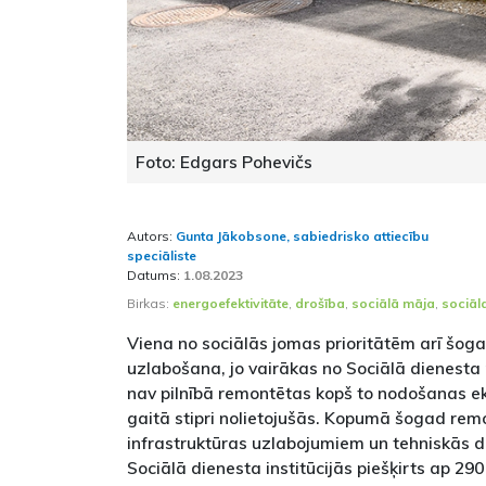
Foto: Edgars Pohevičs
Autors:
Gunta Jākobsone, sabiedrisko attiecību
speciāliste
Datums:
1.08.2023
Birkas:
energoefektivitāte
,
drošība
,
sociālā māja
,
sociāl
Viena no sociālās jomas prioritātēm arī šogad
uzlabošana, jo vairākas no Sociālā dienest
nav pilnībā remontētas kopš to nodošanas ek
gaitā stipri nolietojušās. Kopumā šogad rem
infrastruktūras uzlabojumiem un tehniskās d
Sociālā dienesta institūcijās piešķirts ap 290