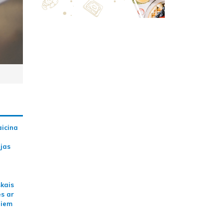
aicina
ijas
skais
es ar
jiem