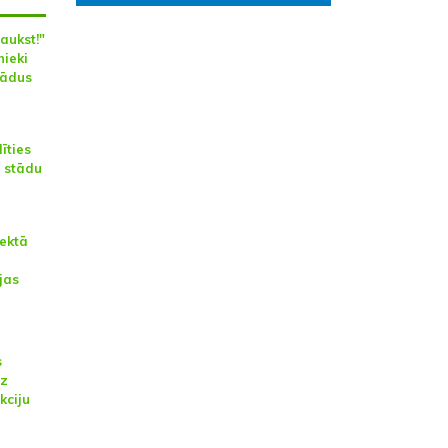
aukst!"
nieki
tādus
īties
" stādu
jektā
jas
s
uz
kciju