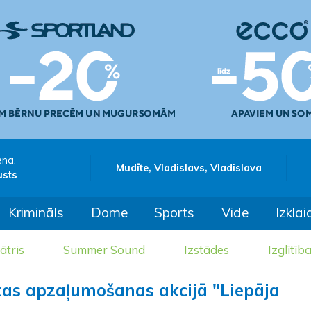
ena,
Mudīte, Vladislavs, Vladislava
usts
Krimināls
Dome
Sports
Vide
Izklai
ātris
Summer Sound
Izstādes
Izglītīb
sētas apzaļumošanas akcijā "Liepāja