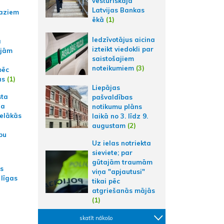
vēsturiskajā
Latvijas Bankas
aziem
ēkā
(1)
Iedzīvotājus aicina
a
izteikt viedokli par
ajām
saistošajiem
noteikumiem
(3)
pēc
ās
(1)
Liepājas
sta
pašvaldības
na
notikumu plāns
ielākās
laikā no 3. līdz 9.
augustam
(2)
bu
Uz ielas notriekta
sieviete; par
gūtajām traumām
as
viņa "apjautusi"
 līgas
tikai pēc
atgriešanās mājās
(1)
skatīt nākošo