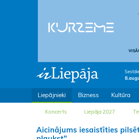
Sestdi
8.aug
Liepājnieki
Bizness
Kultūra
Koncerts
Liepāja 2027
Te
Aicinājums iesaistīties pil
plaukst"