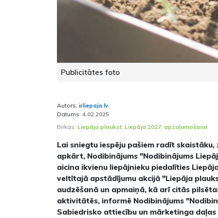
Publicitātes foto
Autors:
irliepaja.lv
Datums:
4.02.2025
Birkas:
Liepāja plaukst
,
Liepāja 2027
,
apzaļumošana
Lai sniegtu iespēju pašiem radīt skaistāku, 
apkārt, Nodibinājums "Nodibinājums Liepāj
aicina ikvienu liepājnieku piedalīties Liepāj
veltītajā apstādījumu akcijā "Liepāja plauks
audzēšanā un apmaiņā, kā arī citās pilsē
aktivitātēs, informē Nodibinājums "Nodibi
Sabiedrisko attiecību un mārketinga daļas