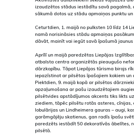
izaudzētos stādus iestādītu savā pagalmā, a
sākumā dotos uz stādu apmaiņas punktu un 
Ceturtdien, 1. maijā no pulksten 10 līdz 14 L
namā norisināsies stādu apmaiņas pasākums,
dāvāt, mainīt vai iegūt savā īpašumā jaunus
Aprīlī un maijā paredzētas Liepājas Izglītība
atbalsta centra organizētās pieaugušo neform
dārzkopību. Tāpat Liepājas tūrisma birojs rī
iepazīstinot ar pilsētas īpašajiem kokiem un
Piektdien, 9. maijā kopā ar pilsētas dārznie
apzaļumošana ar pašu izaudzētajiem augie
pilsētvides apstādījumos akcents tiks likts 
ziediem, tāpēc pilsētu rotās asteres, cīnijas, 
lobulārijas un Lindheimera gauras – augi, ka
garāmgājēju skatienus, gan radīs īpašu svē
paredzēts iestādīt 50 dekoratīvās ābelītes, 
pilsētā.