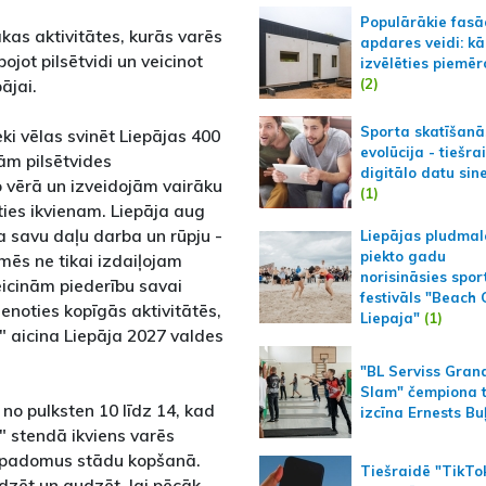
Populārākie fas
kas aktivitātes, kurās varēs
apdares veidi: kā
bojot pilsētvidi un veicinot
izvēlēties piemēr
(2)
ājai.
Sporta skatīšanā
eki vēlas svinēt Liepājas 400
evolūcija - tiešra
ām pilsētvides
digitālo datu sin
 vērā un izveidojām vairāku
(1)
ties ikvienam. Liepāja aug
a savu daļu darba un rūpju -
Liepājas pludmal
piekto gadu
mēs ne tikai izdaiļojam
norisināsies spor
veicinām piederību savai
festivāls "Beach
ienoties kopīgās aktivitātēs,
Liepaja"
(1)
 aicina Liepāja 2027 valdes
"BL Serviss Gran
Slam" čempiona t
no pulksten 10 līdz 14, kad
izcīna Ernests Bu
" stendā ikviens varēs
s padomus stādu kopšanā.
Tiešraidē "TikTo
dzēt un audzēt, lai pēcāk