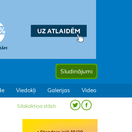
Sludinājumi
de
Viedokļi
Galerijas
Video
a
Silakaktiņa stāsti