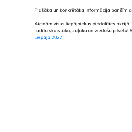
Plašāka un konkrētāka informācija par šīm ak
Aicinām visus liepājniekus piedalīties akcijā "
radītu skaistāku, zaļāku un ziedošu pilsētu! 
Liepāja 2027
.