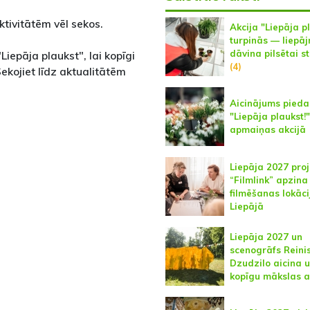
tivitātēm vēl sekos.
Akcija "Liepāja pl
turpinās — liepāj
dāvina pilsētai s
Liepāja plaukst", lai kopīgi
(4)
Sekojiet līdz aktualitātēm
Aicinājums piedal
"Liepāja plaukst!
apmaiņas akcijā
Liepāja 2027 pro
“Filmlink” apzina
filmēšanas lokāci
Liepājā
Liepāja 2027 un
scenogrāfs Reini
Dzudzilo aicina 
kopīgu mākslas a