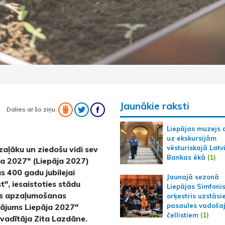
Jaunākie raksti
Dalies ar šo ziņu:
Liepājas muzejs 
uz ekskursijām
vēsturiskajā Latv
zaļāku un ziedošu vidi sev
Bankas ēkā
(1)
a 2027" (Liepāja 2027)
as 400 gadu jubilejai
Jaunajā sezonā
t", iesaistoties stādu
Liepājas Simfoni
tas apzaļumošanas
orķestris uzstāsi
pasaules vadoša
nājums Liepāja 2027"
čellistiem
(1)
 vadītāja Zita Lazdāne.