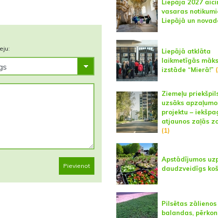
Liepāja 2027 aici
vasaras notikum
Liepājā un novad
eju:
Liepājā atklāta
laikmetīgās māks
izstāde “Mierā!”
(
Ziemeļu priekšpil
uzsāks apzaļum
projektu – iekšp
atjaunos zaļās z
(1)
Apstādījumos uz
Pievienot
daudzveidīgs ko
Pilsētas zālienos
balandas, pērkon