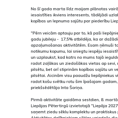
No šī gada marta līdz maijam plānotas vairā
iesaistīties ikviens interesents, tādējādi uzla
kopības un lepnuma sajūtu par piederību Liep
"Pērn veicām aptauju par to, kā paši liepājni
gadu jubileju - 17,5% atbildēja, ka ar dažād
apzaļumošanas aktivitātēm. Esam ņēmuši to
notikumu kopumu, lai sniegtu iespēju iesaistī
un uzplaukst, kad katrs no mums tajā ieguld
radot zaļākas un ziedošākas vietas ap sevi, 
pilsētu, bet arī stiprinām kopības sajūtu un 
pilsētai. Aicinām visu paaudžu liepājniekus v
radot košu svētku rotu šim īpašajam gadam,"
priekšsēdētāja Inta Šoriņa.
Pirmā aktivitāte gaidāma sestdien, 8. martā 
Liepājas Pētertirgū izvietotajā "Liepāja 2027
saņemt ziedu sēklu komplektu un praktisku
Aktivitātes dalībniekiem sēklas vajadzēs die