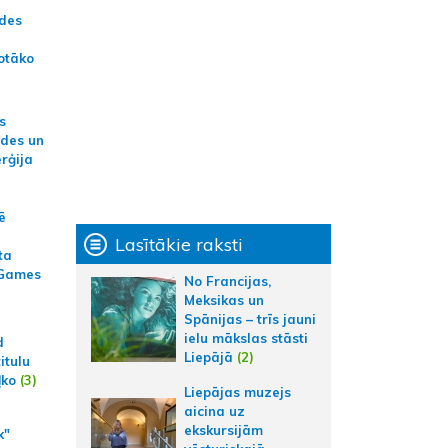
ādes
otāko
s
ides un
erģija
ē
Lasītākie raksti
ta
 Games
No Francijas,
Meksikas un
Spānijas – trīs jauni
ielu mākslas stāsti
d
Liepājā
(2)
itulu
ļko
(3)
Liepājas muzejs
aicina uz
ekskursijām
k"