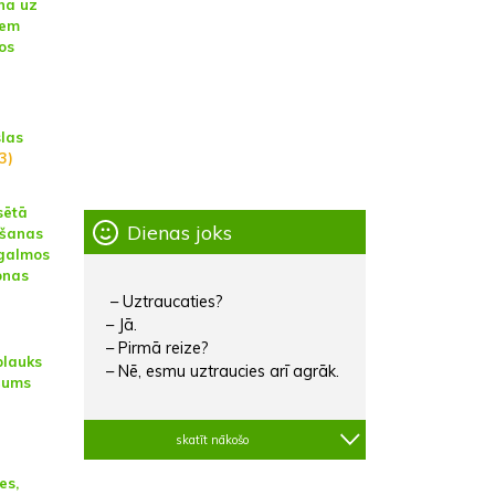
na uz
iem
os
las
3)
sētā
Dienas joks
ošanas
agalmos
onas
– Uztraucaties?
– Jā.
– Pirmā reize?
plauks
– Nē, esmu uztraucies arī agrāk.
šums
skatīt nākošo
es,