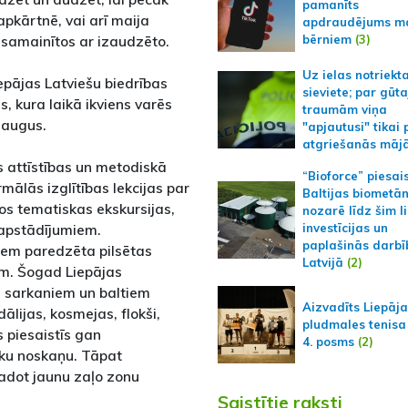
pamanīts
pkārtnē, vai arī maija
apdraudējums m
bērniem
(3)
samainītos ar izaudzēto.
Uz ielas notriekt
iepājas Latviešu biedrības
sieviete; par gūt
 kura laikā ikviens varēs
traumām viņa
 augus.
"apjautusi" tikai 
atgriešanās māj
s attīstības un metodiskā
“Bioforce” piesai
ālās izglītības lekcijas par
Baltijas biometā
kos tematiskas ekskursijas,
nozarē līdz šim l
 apstādījumiem.
investīcijas un
paplašinās darbī
kiem paredzēta pilsētas
Latvijā
(2)
m. Šogad Liepājas
uz sarkaniem un baltiem
Aizvadīts Liepāj
dālijas, kosmejas, flokši,
pludmales tenisa
s piesaistīs gan
4. posms
(2)
tku noskaņu. Tāpat
radot jaunu zaļo zonu
Saistītie raksti