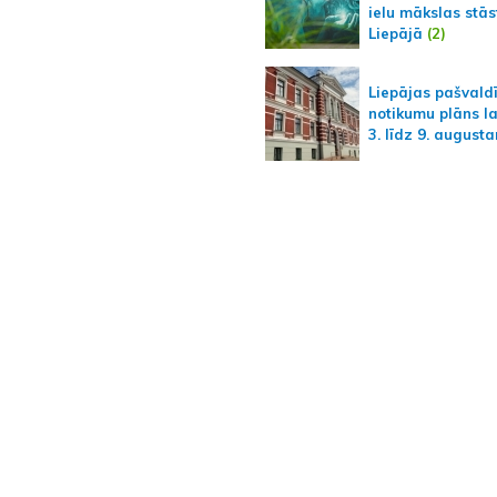
ielu mākslas stās
Liepājā
(2)
Liepājas pašvald
notikumu plāns l
3. līdz 9. august