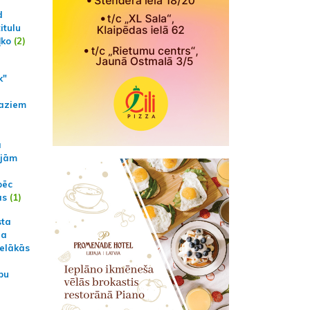
d
itulu
ļko
(2)
k"
aziem
a
ajām
pēc
ās
(1)
sta
na
ielākās
bu