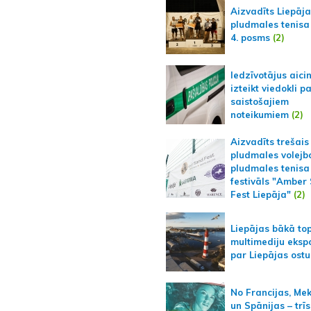
Aizvadīts Liepāj
pludmales tenisa
4. posms
(2)
Iedzīvotājus aici
izteikt viedokli p
saistošajiem
noteikumiem
(2)
Aizvadīts trešais
pludmales volejb
pludmales tenisa
festivāls "Amber
Fest Liepāja"
(2)
Liepājas bākā to
multimediju ekspo
par Liepājas ostu
No Francijas, Me
un Spānijas – trīs