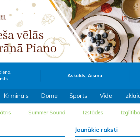
diena,
Askolds, Aisma
usts
Krimināls
Dome
Sports
Vide
Izklai
ātris
Summer Sound
Izstādes
Izglītīb
Jaunākie raksti