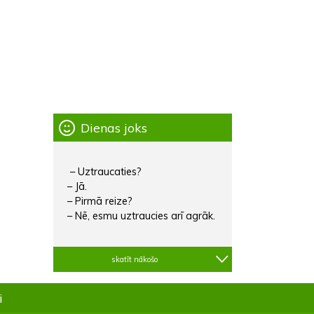
Dienas joks
– Uztraucaties?
– Jā.
– Pirmā reize?
– Nē, esmu uztraucies arī agrāk.
skatīt nākošo
i