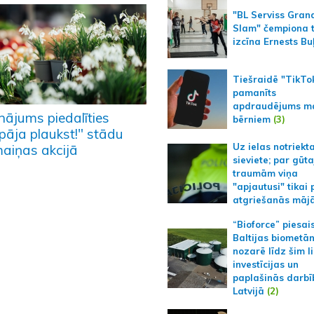
"BL Serviss Gran
Slam" čempiona t
izcīna Ernests Bu
Tiešraidē "TikTo
pamanīts
apdraudējums m
nājums piedalīties
bērniem
(3)
epāja plaukst!" stādu
Uz ielas notriekt
aiņas akcijā
sieviete; par gūt
traumām viņa
"apjautusi" tikai 
atgriešanās māj
“Bioforce” piesai
Baltijas biometā
nozarē līdz šim l
investīcijas un
paplašinās darbī
Latvijā
(2)