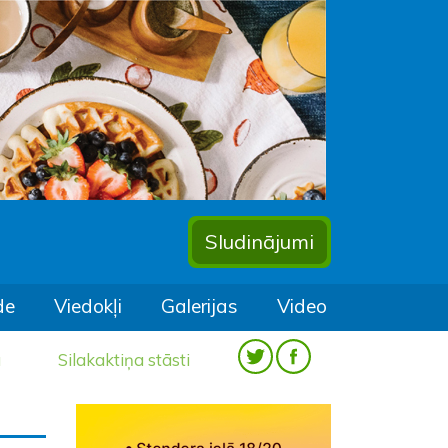
Sludinājumi
de
Viedokļi
Galerijas
Video
a
Silakaktiņa stāsti