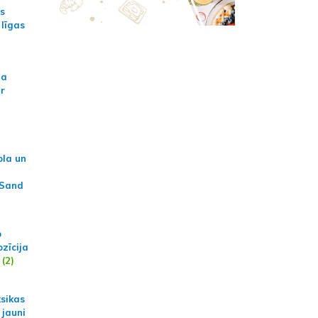
as
 līgas
na
ar
ola un
 Sand
p
zīcija
(2)
ksikas
 jauni