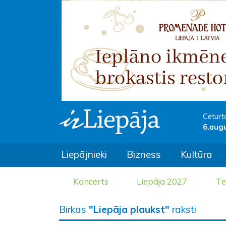
Ceturt
6.aug
Liepājnieki
Bizness
Kultūra
Koncerts
Liepāja 2027
Te
Birkas
"Liepāja plaukst"
raksti