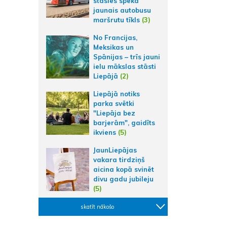
stāsies spēkā
jaunais autobusu
maršrutu tīkls
(3)
No Francijas,
Meksikas un
Spānijas – trīs jauni
ielu mākslas stāsti
Liepājā
(2)
Liepājā notiks
parka svētki
"Liepāja bez
barjerām", gaidīts
ikviens
(5)
JaunLiepājas
vakara tirdziņš
aicina kopā svinēt
divu gadu jubileju
(5)
skatīt nākošo