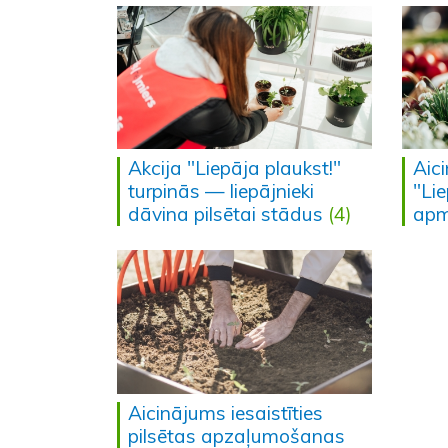
Akcija "Liepāja plaukst!"
Aici
turpinās — liepājnieki
"Li
dāvina pilsētai stādus
(4)
apm
Aicinājums iesaistīties
pilsētas apzaļumošanas