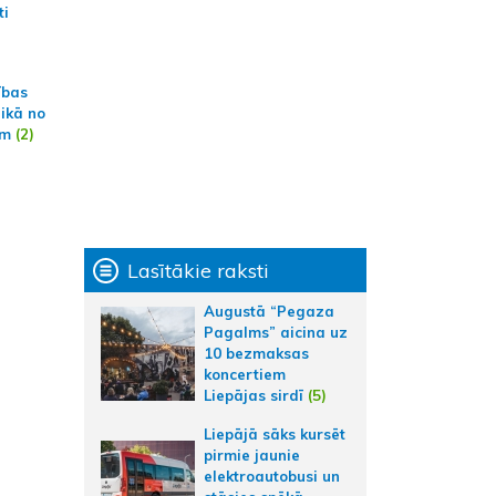
ti
ības
aikā no
am
(2)
Lasītākie raksti
Augustā “Pegaza
Pagalms” aicina uz
10 bezmaksas
koncertiem
Liepājas sirdī
(5)
Liepājā sāks kursēt
pirmie jaunie
elektroautobusi un