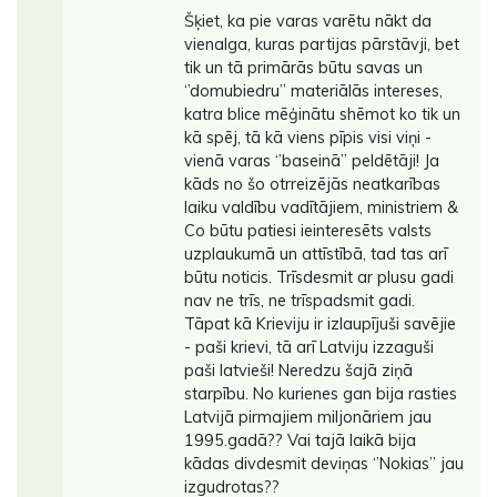
Šķiet, ka pie varas varētu nākt da
vienalga, kuras partijas pārstāvji, bet
tik un tā primārās būtu savas un
‘’domubiedru’’ materiālās intereses,
katra blice mēģinātu shēmot ko tik un
kā spēj, tā kā viens pīpis visi viņi -
vienā varas ‘’baseinā’’ peldētāji! Ja
kāds no šo otrreizējās neatkarības
laiku valdību vadītājiem, ministriem &
Co būtu patiesi ieinteresēts valsts
uzplaukumā un attīstībā, tad tas arī
būtu noticis. Trīsdesmit ar plusu gadi
nav ne trīs, ne trīspadsmit gadi.
Tāpat kā Krieviju ir izlaupījuši savējie
- paši krievi, tā arī Latviju izzaguši
paši latvieši! Neredzu šajā ziņā
starpību. No kurienes gan bija rasties
Latvijā pirmajiem miljonāriem jau
1995.gadā?? Vai tajā laikā bija
kādas divdesmit deviņas ‘’Nokias’’ jau
izgudrotas??