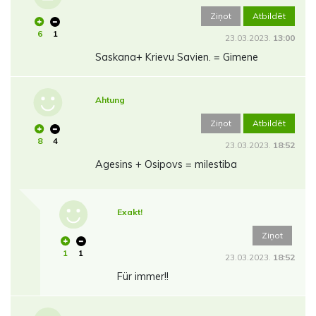
Ziņot
Atbildēt
6
1
23.03.2023.
13:00
Saskana+ Krievu Savien. = Gimene
Ahtung
Ziņot
Atbildēt
8
4
23.03.2023.
18:52
Agesins + Osipovs = milestiba
Exakt!
Ziņot
1
1
23.03.2023.
18:52
Für immer!!