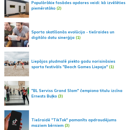
Populārākie fasādes apdares veidi: kā izvēlēties
piemērotāko
(2)
Sporta skatīšanās evolūcija - tiešraides un
digitālo datu sinerģija
(1)
Liepājas pludmalē piekto gadu norisināsies
sporta festivāls "Beach Games Liepaja"
(1)
"BL Serviss Grand Slam" čempiona titulu izcīna
Ernests Buļko
(3)
Tiešraidē "TikTok" pamanīts apdraudējums
maziem bērniem
(3)