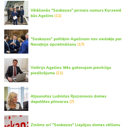
Vēlēšanās "Saskaņas" pirmais numurs Kurzemē
būs Agešins
(11)
"Saskaņas" politiķim Agešinam nav viedokļa par
Navaļnija apcietināšanu
(17)
Valērijs Agešins: Mēs gatavojam pievilcīgu
piedāvājumu
(21)
Atjaunotas Ludmilas Rjazanovas domes
deputātes pilnvaras
(7)
Zināms arī "Saskaņas" Liepājas domes vēlšanu