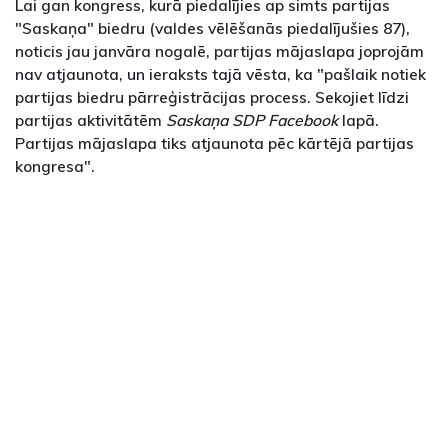
Lai gan kongress, kurā piedalījies ap simts partijas
"Saskaņa" biedru (valdes vēlēšanās piedalījušies 87),
noticis jau janvāra nogalē, partijas mājaslapa joprojām
nav atjaunota, un ieraksts tajā vēsta, ka "pašlaik notiek
partijas biedru pārreģistrācijas process. Sekojiet līdzi
partijas aktivitātēm
Saskaņa SDP Facebook
lapā.
Partijas mājaslapa tiks atjaunota pēc kārtējā partijas
kongresa".