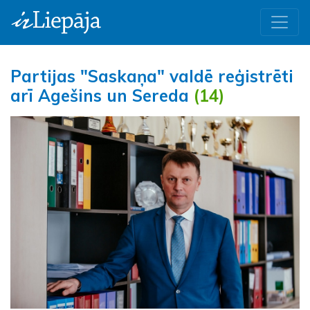
Partijas "Saskaņa" valdē reģistrēti
arī Agešins un Sereda
(14)