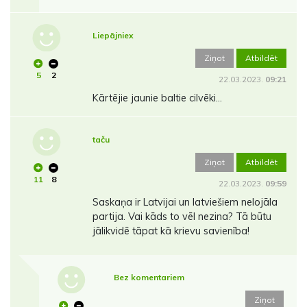
Liepājniex
Ziņot
Atbildēt
5
2
22.03.2023.
09:21
Kārtējie jaunie baltie cilvēki...
taču
Ziņot
Atbildēt
11
8
22.03.2023.
09:59
Saskaņa ir Latvijai un latviešiem nelojāla
partija. Vai kāds to vēl nezina? Tā būtu
jālikvidē tāpat kā krievu savienība!
Bez komentariem
Ziņot