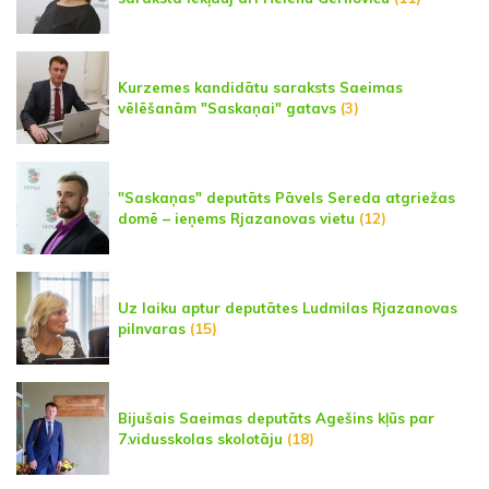
Kurzemes kandidātu saraksts Saeimas
vēlēšanām "Saskaņai" gatavs
(3)
"Saskaņas" deputāts Pāvels Sereda atgriežas
domē – ieņems Rjazanovas vietu
(12)
Uz laiku aptur deputātes Ludmilas Rjazanovas
pilnvaras
(15)
Bijušais Saeimas deputāts Agešins kļūs par
7.vidusskolas skolotāju
(18)