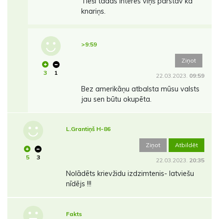
Tieši tādas interes viņš pārstāv kā
knariņs.
>9:59
Ziņot
3
1
22.03.2023.
09:59
Bez amerikāņu atbalsta mūsu valsts
jau sen būtu okupēta.
L.Grantiņš H-86
Ziņot
Atbildēt
5
3
22.03.2023.
20:35
Nolādēts krievžidu izdzimtenis- latviešu
nīdējs !!!
Fakts