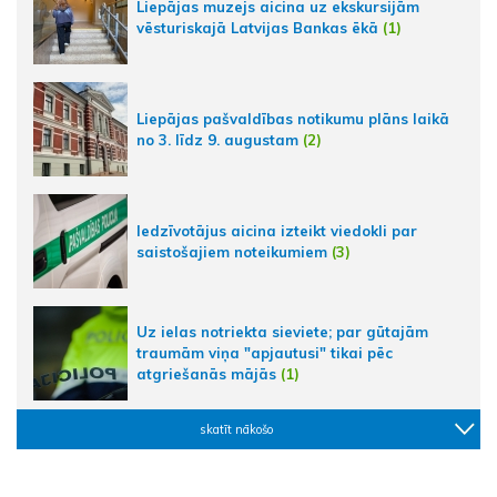
Liepājas muzejs aicina uz ekskursijām
vēsturiskajā Latvijas Bankas ēkā
(1)
Liepājas pašvaldības notikumu plāns laikā
no 3. līdz 9. augustam
(2)
Iedzīvotājus aicina izteikt viedokli par
saistošajiem noteikumiem
(3)
Uz ielas notriekta sieviete; par gūtajām
traumām viņa "apjautusi" tikai pēc
atgriešanās mājās
(1)
skatīt nākošo