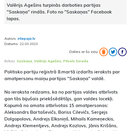
Valērijs Agešins turpinās darboties partijas
"Saskaņa" rindās. Foto no "Saskaņas" Facebook
lapas.
Autors:
irliepaja.lv
Datums:
22.03.2023
Dalies ar šo ziņu:
Birkas:
Saskaņa
,
Valērijs Agešins
,
Pāvels Sereda
Politisko partiju reģistrā 8.martā izdarīts ieraksts par
amatpersonu maiņu partijas "Saskaņa" valdē.
No ieraksta redzams, ka no partijas valdes atbrīvots
gan tās bijušais priekšsēdētājs, gan valdes locekļi.
Kopumā no amata atbrīvotas 15 amatpersonas:
Aleksandrs Bartaševičs, Boriss Cilevičs, Sergejs
Dolgopolovs, Andrejs Elksniņš, Mihails Kameņeckis,
Andrejs Klementjevs, Andrejs Kozlovs, Jānis Krišāns,