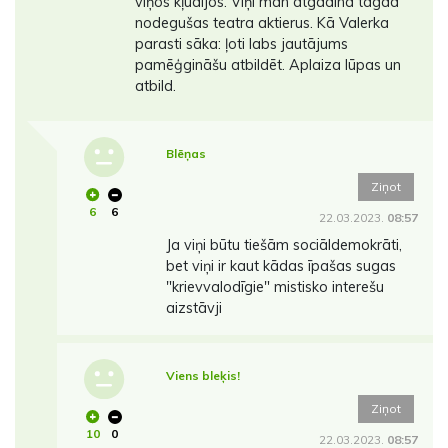
viņos kļūdījos. Viņi man atgādina tagad
nodegušas teatra aktierus. Kā Valerka
parasti sāka: ļoti labs jautājums
pamēģgināšu atbildēt. Aplaiza lūpas un
atbild.
Blēņas
Ziņot
6
6
22.03.2023.
08:57
Ja viņi būtu tiešām sociāldemokrāti,
bet viņi ir kaut kādas īpašas sugas
"krievvalodīgie" mistisko interešu
aizstāvji
Viens bleķis!
Ziņot
10
0
22.03.2023.
08:57