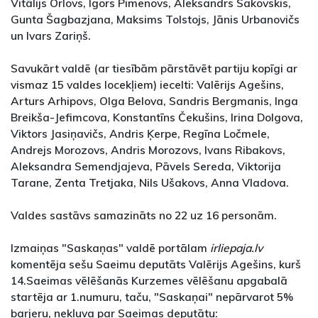
Vitālijs Orlovs, Igors Pimenovs, Aleksandrs Sakovskis,
Gunta Šagbazjana, Maksims Tolstojs, Jānis Urbanovičs
un Ivars Zariņš.
Savukārt valdē (ar tiesībām pārstāvēt partiju kopīgi ar
vismaz 15 valdes locekļiem) iecelti: Valērijs Agešins,
Arturs Arhipovs, Olga Belova, Sandris Bergmanis, Inga
Breikša-Jefimcova, Konstantīns Čekušins, Irina Dolgova,
Viktors Jasiņavičs, Andris Ķerpe, Regīna Ločmele,
Andrejs Morozovs, Andris Morozovs, Ivans Ribakovs,
Aleksandra Semendjajeva, Pāvels Sereda, Viktorija
Tarane, Zenta Tretjaka, Nils Ušakovs, Anna Vladova.
Valdes sastāvs samazināts no 22 uz 16 personām.
Izmaiņas "Saskaņas" valdē portālam
irliepaja.lv
komentēja sešu Saeimu deputāts Valērijs Agešins, kurš
14.Saeimas vēlēšanās Kurzemes vēlēšanu apgabalā
startēja ar 1.numuru, taču, "Saskaņai" nepārvarot 5%
barjeru, nekļuva par Saeimas deputātu: