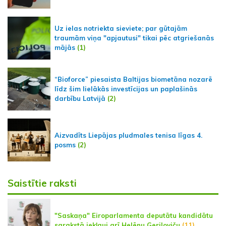
Uz ielas notriekta sieviete; par gūtajām
traumām viņa "apjautusi" tikai pēc atgriešanās
mājās
(1)
“Bioforce” piesaista Baltijas biometāna nozarē
līdz šim lielākās investīcijas un paplašinās
darbību Latvijā
(2)
Aizvadīts Liepājas pludmales tenisa līgas 4.
posms
(2)
Saistītie raksti
"Saskaņa" Eiroparlamenta deputātu kandidātu
sarakstā iekļauj arī Helēnu Geriloviču
(11)