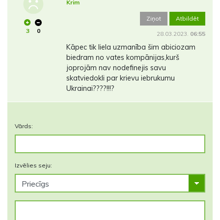
Krim
Ziņot
Atbildēt
3
0
28.03.2023.
06:55
Kāpec tik liela uzmanība šim abiciozam
biedram no vates kompānijas,kurš
joprojām nav nodefinejis savu
skatviedokli par krievu iebrukumu
Ukrainai????!!!?
Vārds:
Izvēlies seju: