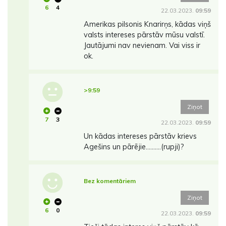
6
4
22.03.2023.
09:59
Amerikas pilsonis Knarirņs, kādas viņš
valsts intereses pārstāv mūsu valstī.
Jautājumi nav nevienam. Vai viss ir
ok.
>9:59
Ziņot
7
3
22.03.2023.
09:59
Un kādas intereses pārstāv krievs
Agešins un pārējie..........(rupji)?
Bez komentāriem
Ziņot
6
0
22.03.2023.
09:59