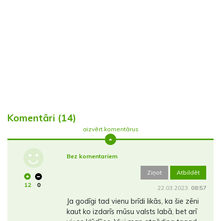
Komentāri (14)
aizvērt komentārus
Bez komentariem
Ziņot
Atbildēt
12
0
22.03.2023.
08:57
Ja godīgi tad vienu brīdi likās, ka šie zēni
kaut ko izdarīs mūsu valsts labā, bet arī