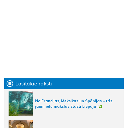
Lasītākie raksti
No Francijas, Meksikas un Spānijas – trīs
jauni ielu mākslas stāsti Liepājā
(2)