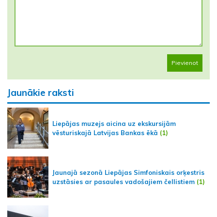
Pievienot
Jaunākie raksti
Liepājas muzejs aicina uz ekskursijām
vēsturiskajā Latvijas Bankas ēkā
(1)
Jaunajā sezonā Liepājas Simfoniskais orķestris
uzstāsies ar pasaules vadošajiem čellistiem
(1)