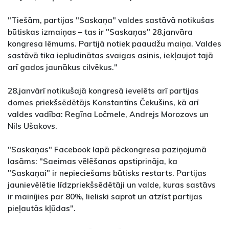
"Tiešām, partijas "Saskaņa" valdes sastāvā notikušas
būtiskas izmaiņas – tas ir "Saskaņas" 28.janvāra
kongresa lēmums. Partijā notiek paaudžu maiņa. Valdes
sastāvā tika iepludinātas svaigas asinis, iekļaujot tajā
arī gados jaunākus cilvēkus."
28.janvārī notikušajā kongresā ievelēts arī partijas
domes priekšsēdētājs Konstantīns Čekušins, kā arī
valdes vadība: Regīna Ločmele, Andrejs Morozovs un
Nils Ušakovs.
"Saskaņas" Facebook lapā pēckongresa paziņojumā
lasāms: "Saeimas vēlēšanas apstiprināja, ka
"Saskaņai" ir nepieciešams būtisks restarts. Partijas
jaunievēlētie līdzpriekšsēdētāji un valde, kuras sastāvs
ir mainījies par 80%, lieliski saprot un atzīst partijas
pieļautās kļūdas".