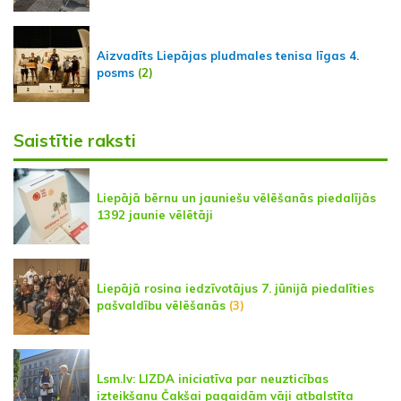
Aizvadīts Liepājas pludmales tenisa līgas 4.
posms
(2)
Saistītie raksti
Liepājā bērnu un jauniešu vēlēšanās piedalījās
1392 jaunie vēlētāji
Liepājā rosina iedzīvotājus 7. jūnijā piedalīties
pašvaldību vēlēšanās
(3)
Lsm.lv: LIZDA iniciatīva par neuzticības
izteikšanu Čakšai pagaidām vāji atbalstīta