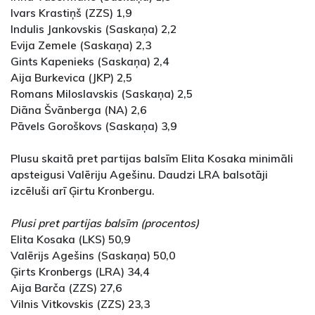
Ivars Krastiņš (ZZS) 1,9
Indulis Jankovskis (Saskaņa) 2,2
Evija Zemele (Saskaņa) 2,3
Gints Kapenieks (Saskaņa) 2,4
Aija Burkevica (JKP) 2,5
Romans Miloslavskis (Saskaņa) 2,5
Diāna Švānberga (NA) 2,6
Pāvels Goroškovs (Saskaņa) 3,9
Plusu skaitā pret partijas balsīm Elita Kosaka minimāli
apsteigusi Valēriju Agešinu. Daudzi LRA balsotāji
izcēluši arī Ģirtu Kronbergu.
Plusi pret partijas balsīm (procentos)
Elita Kosaka (LKS) 50,9
Valērijs Agešins (Saskaņa) 50,0
Ģirts Kronbergs (LRA) 34,4
Aija Barča (ZZS) 27,6
Vilnis Vitkovskis (ZZS) 23,3