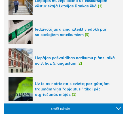
Liepājas muzejs aicina uz ekskursijām
vēsturiskajā Latvijas Bankas ēkā
(1)
Iedzīvotājus aicina izteikt viedokli par
saistošajiem noteikumiem
(3)
Liepājas pašvaldības notikumu plāns laikā
no 3. līdz 9. augustam
(2)
Uz ielas notriekta sieviete; par gūtajām
traumām viņa "apjautusi" tikai pēc
atgriešanās mājās
(1)
skatīt nākošo