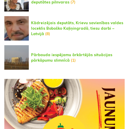
deputātes pilnvaras
(7)
Kādreizējais deputāts, Krievu savienības valdes
loceklis Boboško Kaļiņingradā, tiesu darbi –
Latvijā
(8)
Pārbauda iespējamu ārkārtējās situācijas
pārkāpumu slimnīcā
(1)