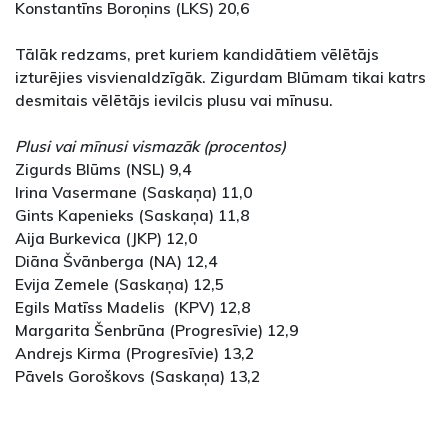
Konstantīns Boroņins (LKS) 20,6
Tālāk redzams, pret kuriem kandidātiem vēlētājs
izturējies visvienaldzīgāk. Zigurdam Blūmam tikai katrs
desmitais vēlētājs ievilcis plusu vai mīnusu.
Plusi vai mīnusi vismazāk (procentos)
Zigurds Blūms (NSL) 9,4
Irina Vasermane (Saskaņa) 11,0
Gints Kapenieks (Saskaņa) 11,8
Aija Burkevica (JKP) 12,0
Diāna Švānberga (NA) 12,4
Evija Zemele (Saskaņa) 12,5
Egils Matīss Madelis (KPV) 12,8
Margarita Šenbrūna (Progresīvie) 12,9
Andrejs Kirma (Progresīvie) 13,2
Pāvels Goroškovs (Saskaņa) 13,2