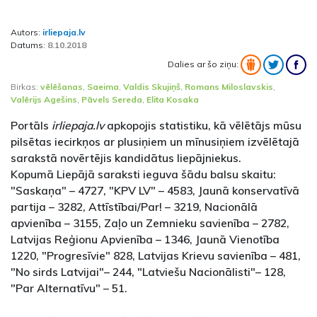
Autors:
irliepaja.lv
Datums:
8.10.2018
Dalies ar šo ziņu:
Birkas:
vēlēšanas
,
Saeima
,
Valdis Skujiņš
,
Romans Miloslavskis
,
Valērijs Agešins
,
Pāvels Sereda
,
Elita Kosaka
Portāls
irliepaja.lv
apkopojis statistiku, kā vēlētājs mūsu
pilsētas iecirkņos ar plusiņiem un mīnusiņiem izvēlētajā
sarakstā novērtējis kandidātus liepājniekus.
Kopumā Liepājā saraksti ieguva šādu balsu skaitu:
"Saskaņa" – 4727, "KPV LV" – 4583, Jaunā konservatīvā
partija – 3282, Attīstībai/Par! – 3219, Nacionālā
apvienība – 3155, Zaļo un Zemnieku savienība – 2782,
Latvijas Reģionu Apvienība – 1346, Jaunā Vienotība
1220, "Progresīvie" 828, Latvijas Krievu savienība – 481,
"No sirds Latvijai"– 244, "Latviešu Nacionālisti"– 128,
"Par Alternatīvu" – 51.