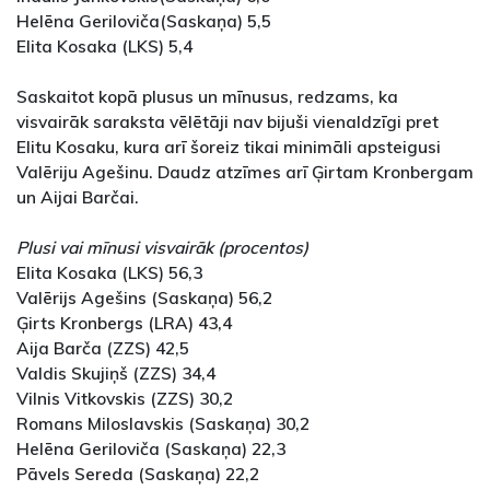
Helēna Geriloviča(Saskaņa) 5,5
Elita Kosaka (LKS) 5,4
Saskaitot kopā plusus un mīnusus, redzams, ka
visvairāk saraksta vēlētāji nav bijuši vienaldzīgi pret
Elitu Kosaku, kura arī šoreiz tikai minimāli apsteigusi
Valēriju Agešinu. Daudz atzīmes arī Ģirtam Kronbergam
un Aijai Barčai.
Plusi vai mīnusi visvairāk (procentos)
Elita Kosaka (LKS) 56,3
Valērijs Agešins (Saskaņa) 56,2
Ģirts Kronbergs (LRA) 43,4
Aija Barča (ZZS) 42,5
Valdis Skujiņš (ZZS) 34,4
Vilnis Vitkovskis (ZZS) 30,2
Romans Miloslavskis (Saskaņa) 30,2
Helēna Geriloviča (Saskaņa) 22,3
Pāvels Sereda (Saskaņa) 22,2