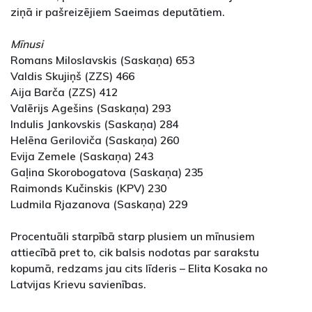
ziņā ir pašreizējiem Saeimas deputātiem.
Mīnusi
Romans Miloslavskis (Saskaņa) 653
Valdis Skujiņš (ZZS) 466
Aija Barča (ZZS) 412
Valērijs Agešins (Saskaņa) 293
Indulis Jankovskis (Saskaņa) 284
Helēna Geriloviča (Saskaņa) 260
Evija Zemele (Saskaņa) 243
Gaļina Skorobogatova (Saskaņa) 235
Raimonds Kučinskis (KPV) 230
Ludmila Rjazanova (Saskaņa) 229
Procentuāli starpībā starp plusiem un mīnusiem
attiecībā pret to, cik balsis nodotas par sarakstu
kopumā, redzams jau cits līderis – Elita Kosaka no
Latvijas Krievu savienības.