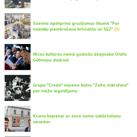
Saeima apstiprina grozījumus likumā "Par
nodokļu piemērošanu brīvostās un SEZ"
(3)
Nīcas kultūras namā godinās dzejnieka Olafa
Gūtmaņa daiļradi
Grupa "Credo" saņems balvu "Zelta mikrofons"
par mūža ieguldījumu
Krievu kopienai ar sava nama sakārtošanu
nevedas