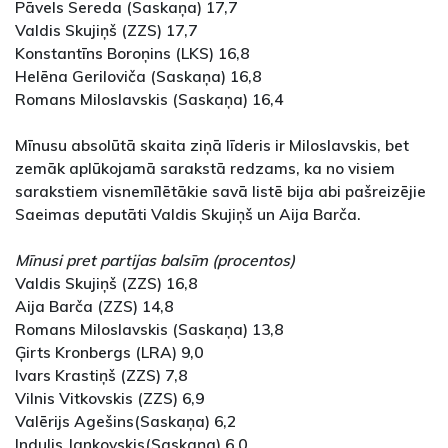
Pāvels Sereda (Saskaņa) 17,7
Valdis Skujiņš (ZZS) 17,7
Konstantīns Boroņins (LKS) 16,8
Helēna Geriloviča (Saskaņa) 16,8
Romans Miloslavskis (Saskaņa) 16,4
Mīnusu absolūtā skaita ziņā līderis ir Miloslavskis, bet
zemāk aplūkojamā sarakstā redzams, ka no visiem
sarakstiem visnemīlētākie savā listē bija abi pašreizējie
Saeimas deputāti Valdis Skujiņš un Aija Barča.
Mīnusi pret partijas balsīm (procentos)
Valdis Skujiņš (ZZS) 16,8
Aija Barča (ZZS) 14,8
Romans Miloslavskis (Saskaņa) 13,8
Ģirts Kronbergs (LRA) 9,0
Ivars Krastiņš (ZZS) 7,8
Vilnis Vitkovskis (ZZS) 6,9
Valērijs Agešins(Saskaņa) 6,2
Indulis Jankovskis(Saskaņa) 6,0