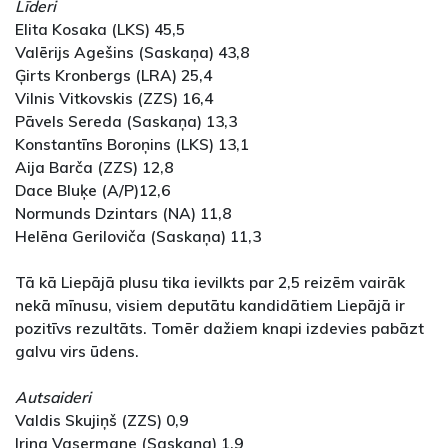
Līderi
Elita Kosaka (LKS) 45,5
Valērijs Agešins (Saskaņa) 43,8
Ģirts Kronbergs (LRA) 25,4
Vilnis Vitkovskis (ZZS) 16,4
Pāvels Sereda (Saskaņa) 13,3
Konstantīns Boroņins (LKS) 13,1
Aija Barča (ZZS) 12,8
Dace Bluķe (A/P)12,6
Normunds Dzintars (NA) 11,8
Helēna Geriloviča (Saskaņa) 11,3
Tā kā Liepājā plusu tika ievilkts par 2,5 reizēm vairāk
nekā mīnusu, visiem deputātu kandidātiem Liepājā ir
pozitīvs rezultāts. Tomēr dažiem knapi izdevies pabāzt
galvu virs ūdens.
Autsaideri
Valdis Skujiņš (ZZS) 0,9
Irina Vasermane (Saskaņa) 1,9