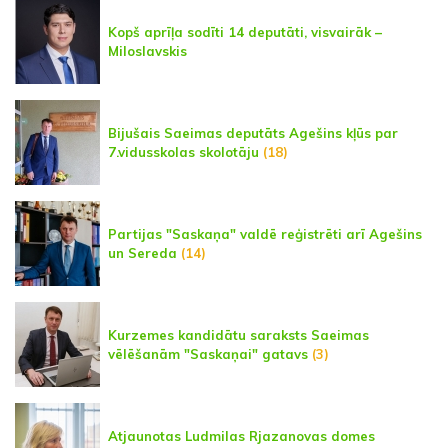
Kopš aprīļa sodīti 14 deputāti, visvairāk –
Miloslavskis
Bijušais Saeimas deputāts Agešins kļūs par
7.vidusskolas skolotāju
(18)
Partijas "Saskaņa" valdē reģistrēti arī Agešins
un Sereda
(14)
Kurzemes kandidātu saraksts Saeimas
vēlēšanām "Saskaņai" gatavs
(3)
Atjaunotas Ludmilas Rjazanovas domes