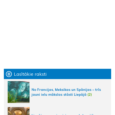
Lasītākie raksti
No Francijas, Meksikas un Spānijas – trīs
jauni ielu mākslas stāsti Liepājā
(2)