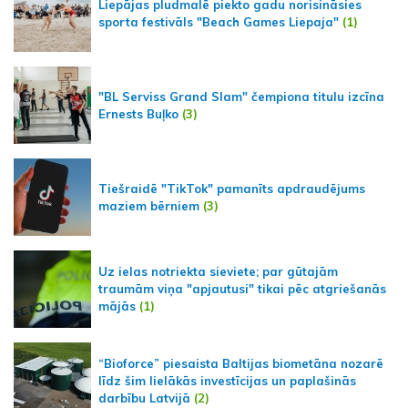
Liepājas pludmalē piekto gadu norisināsies
sporta festivāls "Beach Games Liepaja"
(1)
"BL Serviss Grand Slam" čempiona titulu izcīna
Ernests Buļko
(3)
Tiešraidē "TikTok" pamanīts apdraudējums
maziem bērniem
(3)
Uz ielas notriekta sieviete; par gūtajām
traumām viņa "apjautusi" tikai pēc atgriešanās
mājās
(1)
“Bioforce” piesaista Baltijas biometāna nozarē
līdz šim lielākās investīcijas un paplašinās
darbību Latvijā
(2)