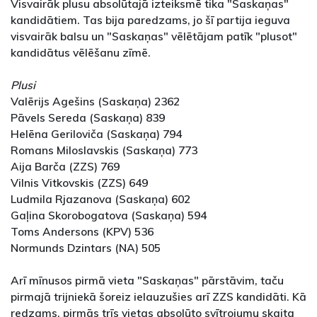
Visvairāk plusu absolūtajā izteiksmē tika "Saskaņas"
kandidātiem. Tas bija paredzams, jo šī partija ieguva
visvairāk balsu un "Saskaņas" vēlētājam patīk "plusot"
kandidātus vēlēšanu zīmē.
Plusi
Valērijs Agešins (Saskaņa) 2362
Pāvels Sereda (Saskaņa) 839
Helēna Geriloviča (Saskaņa) 794
Romans Miloslavskis (Saskaņa) 773
Aija Barča (ZZS) 769
Vilnis Vitkovskis (ZZS) 649
Ludmila Rjazanova (Saskaņa) 602
Gaļina Skorobogatova (Saskaņa) 594
Toms Andersons (KPV) 536
Normunds Dzintars (NA) 505
Arī mīnusos pirmā vieta "Saskaņas" pārstāvim, taču
pirmajā trijniekā šoreiz ielauzušies arī ZZS kandidāti. Kā
redzams, pirmās trīs vietas absolūto svītrojumu skaita