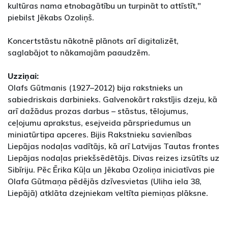
kultūras nama etnobagātību un turpināt to attīstīt,"
piebilst Jēkabs Ozoliņš.
Koncertstāstu nākotnē plānots arī digitalizēt,
saglabājot to nākamajām paaudzēm.
Uzziņai:
Olafs Gūtmanis (1927–2012) bija rakstnieks un
sabiedriskais darbinieks. Galvenokārt rakstījis dzeju, kā
arī dažādus prozas darbus – stāstus, tēlojumus,
ceļojumu aprakstus, esejveida pārspriedumus un
miniatūrtipa apceres. Bijis Rakstnieku savienības
Liepājas nodaļas vadītājs, kā arī Latvijas Tautas frontes
Liepājas nodaļas priekšsēdētājs. Divas reizes izsūtīts uz
Sibīriju. Pēc Ērika Kūļa un Jēkaba Ozoliņa iniciatīvas pie
Olafa Gūtmaņa pēdējās dzīvesvietas (Uliha iela 38,
Liepājā) atklāta dzejniekam veltīta piemiņas plāksne.