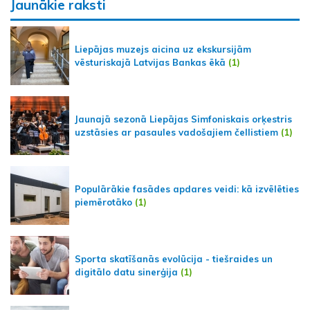
Jaunākie raksti
Liepājas muzejs aicina uz ekskursijām
vēsturiskajā Latvijas Bankas ēkā
(1)
Jaunajā sezonā Liepājas Simfoniskais orķestris
uzstāsies ar pasaules vadošajiem čellistiem
(1)
Populārākie fasādes apdares veidi: kā izvēlēties
piemērotāko
(1)
Sporta skatīšanās evolūcija - tiešraides un
digitālo datu sinerģija
(1)