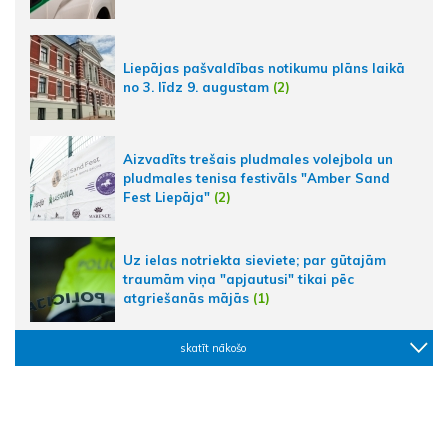
Liepājas pašvaldības notikumu plāns laikā
no 3. līdz 9. augustam
(2)
Aizvadīts trešais pludmales volejbola un
pludmales tenisa festivāls "Amber Sand
Fest Liepāja"
(2)
Uz ielas notriekta sieviete; par gūtajām
traumām viņa "apjautusi" tikai pēc
atgriešanās mājās
(1)
skatīt nākošo