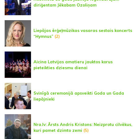
diriģentam Jēkabam Ozoliņam
Liepājas ērģeļmūzikas vasaras sestais koncerts
“Hymnus”
(2)
Aicina Latvijas amatieru jauktos korus
pieteikties dziesmu dienai
Svinīgā ceremonijā apsveikti Goda un Gada
liepājnieki
Nra.lv: Ārsts Andris Kristons: Neizprotu cilvēkus,
kuri pamet dzimto zemi
(5)