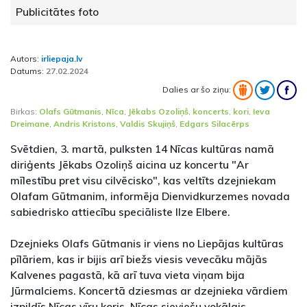
Publicitātes foto
Autors:
irliepaja.lv
Datums:
27.02.2024
Dalies ar šo ziņu:
Birkas:
Olafs Gūtmanis
,
Nīca
,
Jēkabs Ozoliņš
,
koncerts
,
kori
,
Ieva
Dreimane
,
Andris Kristons
,
Valdis Skujiņš
,
Edgars Silacērps
Svētdien, 3. martā, pulksten 14 Nīcas kultūras namā
diriģents Jēkabs Ozoliņš aicina uz koncertu "Ar
mīlestību pret visu cilvēcisko", kas veltīts dzejniekam
Olafam Gūtmanim, informēja Dienvidkurzemes novada
sabiedrisko attiecību speciāliste Ilze Elbere.
Dzejnieks Olafs Gūtmanis ir viens no Liepājas kultūras
pīlāriem, kas ir bijis arī biežs viesis vevecāku mājās
Kalvenes pagastā, kā arī tuva vieta viņam bija
Jūrmalciems. Koncertā dziesmas ar dzejnieka vārdiem
izpildīs Nīcas vīru koris, Nīcas sieviešu vokālais