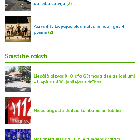
darbību Latvijā
(2)
Aizvadīts Liepājas pludmales tenisa līgas 4.
posms
(2)
Saistītie raksti
Liepājā aizvadīti Olafa Gūtmaņa dzejas lasījumi
– Liepājas 400. jubilejas svinības
Nīcas pagastā dedzis kombains un labība
Nosvinēta 80 gadu jubileja leģendārajam