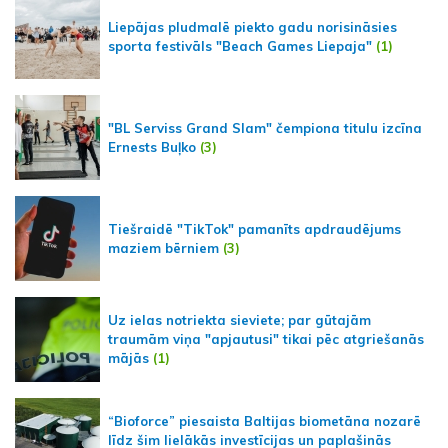
Liepājas pludmalē piekto gadu norisināsies
sporta festivāls "Beach Games Liepaja"
(1)
"BL Serviss Grand Slam" čempiona titulu izcīna
Ernests Buļko
(3)
Tiešraidē "TikTok" pamanīts apdraudējums
maziem bērniem
(3)
Uz ielas notriekta sieviete; par gūtajām
traumām viņa "apjautusi" tikai pēc atgriešanās
mājās
(1)
“Bioforce” piesaista Baltijas biometāna nozarē
līdz šim lielākās investīcijas un paplašinās