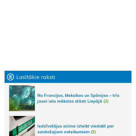
Lasītākie raksti
No Francijas, Meksikas un Spānijas – trīs
jauni ielu mākslas stāsti Liepājā
(2)
Iedzīvotājus aicina izteikt viedokli par
saistošajiem noteikumiem
(3)