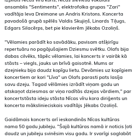
ansamblis "Sentiments", elektrofolka grupas "Zari"
vadītāja Ieva Dreimane un Andris Kristons. Koncerta
pavadošā grupā spēlēs Valdis Skujiņš, Linards Tiļugs,
Edgars Silacērps, bet pie klavierēm Jēkabs Ozoliņš.
"Vēlamies parādīt ko savādāku, pavisam atšķirīgu
repertuāru no pagājušajiem Dziesmu svētku. Olafs bija
dabas cilvēks, tāpēc vēlamies, lai koncerts ir vairāk kā
stāsts – viegls, jauks un brīvā gaisotnē. Mums ar
dzejnieku bija daudz kopīgu lietu. Devāmies uz kopīgiem
koncertiem ar kori "Līva" un Olafs parasti pats lasīja
savu dzeju. Tagad vēlāmies izrādīt viņam godu un
atskaņot dziesmas ar viņa radītās dzejas vārdiem," par
koncertstāsta ideju stāsta Nīcas vīru kora diriģents un
koncerta mākslinieciskais vadītājs Jēkabs Ozoliņš.
Gaidāmais koncerts arī ieskandinās Nīcas kultūras
nama 50 gadu jubileju. "Šajā kultūras namā ir noticis ļoti
daudz un jubileju svinēsim visu gadu. Ir svarīgi saglabāt