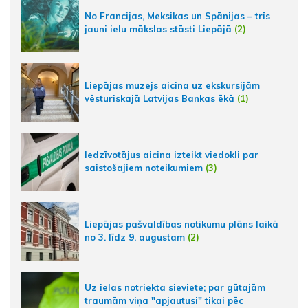
No Francijas, Meksikas un Spānijas – trīs
jauni ielu mākslas stāsti Liepājā
(2)
Liepājas muzejs aicina uz ekskursijām
vēsturiskajā Latvijas Bankas ēkā
(1)
Iedzīvotājus aicina izteikt viedokli par
saistošajiem noteikumiem
(3)
Liepājas pašvaldības notikumu plāns laikā
no 3. līdz 9. augustam
(2)
Uz ielas notriekta sieviete; par gūtajām
traumām viņa "apjautusi" tikai pēc