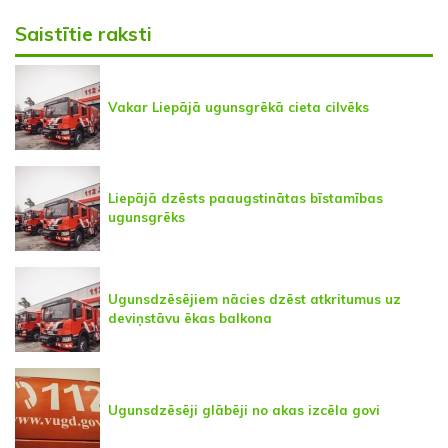
Saistītie raksti
Vakar Liepājā ugunsgrēkā cieta cilvēks
Liepājā dzēsts paaugstinātas bīstamības
ugunsgrēks
Ugunsdzēsējiem nācies dzēst atkritumus uz
deviņstāvu ēkas balkona
Ugunsdzēsēji glābēji no akas izcēla govi