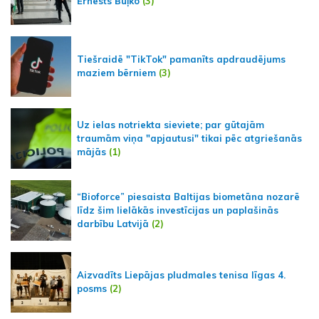
Ernests Buļko
(3)
Tiešraidē "TikTok" pamanīts apdraudējums
maziem bērniem
(3)
Uz ielas notriekta sieviete; par gūtajām
traumām viņa "apjautusi" tikai pēc atgriešanās
mājās
(1)
“Bioforce” piesaista Baltijas biometāna nozarē
līdz šim lielākās investīcijas un paplašinās
darbību Latvijā
(2)
Aizvadīts Liepājas pludmales tenisa līgas 4.
posms
(2)