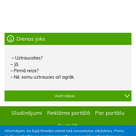
Dienas joks
– Uztraucaties?
– Jā.
– Pirmā reize?
– Nē, esmu uztraucies arī agrāk.
skatīt nākošo
Sludinājumi
Reklāma portālā
Par portālu
Kontakti
Informējam, ka šajā tīmekļa vietnē tiek izmantotas sīkdatnes. Pirms