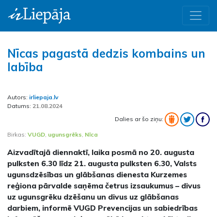
Nīcas pagastā dedzis kombains un
labība
Autors:
irliepaja.lv
Datums:
21.08.2024
Dalies ar šo ziņu:
Birkas:
VUGD
,
ugunsgrēks
,
Nīca
Aizvadītajā diennaktī, laika posmā no 20. augusta
pulksten 6.30 līdz 21. augusta pulksten 6.30, Valsts
ugunsdzēsības un glābšanas dienesta Kurzemes
reģiona pārvalde saņēma četrus izsaukumus – divus
uz ugunsgrēku dzēšanu un divus uz glābšanas
darbiem, informē VUGD Prevencijas un sabiedrības