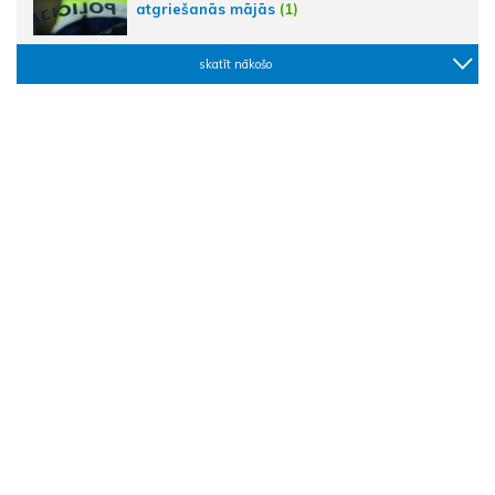
atgriešanās mājās
(1)
skatīt nākošo