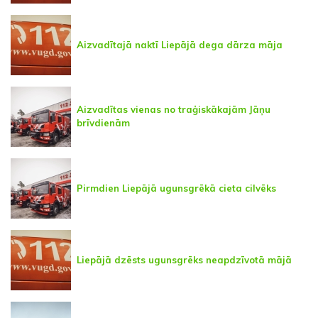
Aizvadītajā naktī Liepājā dega dārza māja
Aizvadītas vienas no traģiskākajām Jāņu
brīvdienām
Pirmdien Liepājā ugunsgrēkā cieta cilvēks
Liepājā dzēsts ugunsgrēks neapdzīvotā mājā