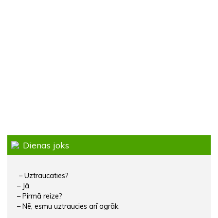
Dienas joks
– Uztraucaties?
– Jā.
– Pirmā reize?
– Nē, esmu uztraucies arī agrāk.