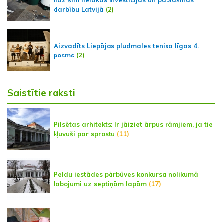
līdz šim lielākās investīcijas un paplašinās
darbību Latvijā
(2)
Aizvadīts Liepājas pludmales tenisa līgas 4.
posms
(2)
Saistītie raksti
Pilsētas arhitekts: Ir jāiziet ārpus rāmjiem, ja tie
kļuvuši par sprostu
(11)
Peldu iestādes pārbūves konkursa nolikumā
labojumi uz septiņām lapām
(17)