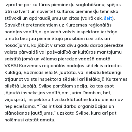
izpratne par kultūras pieminekļu saglabāšanu; spējas
ātri uztvert un novērtēt kultūras pieminekļu tehnisko
stāvokli un apdraudējumu un citas (vairāk sk.
šeit
).
Savukārt pretendentiem uz Kurzemes reģionālās
nodaļas vadītāja-galvenā valsts inspektora ierēdņa
amatu bez jau pieminētajā prasībām izvirzīts arī
nosacījums, ka jābūt vismaz divu gadu darba pieredzei
valsts pārvaldē vai pašvaldībā ar kultūras mantojumu
saistītā jomā un vēlama pieredze vadošā amatā.
VKPAI Kurzemes reģionālās nodaļas sēdeklis atrodas
Kuldīgā, Baznīcas ielā 9. Jautāta, vai nebūtu lietderīgi
atjaunot valsts inspektora sēdekli arī lielākajā Kurzemes
pilsētā Liepājā, Svilpe portālam sacīja, ka tas esot
jājautā inspekcijas vadītājam Jurim Dambim, bet,
viņasprāt, inspektora fiziska klātbūtne katru dienu nav
nepieciešama. “Tas ir tikai darba organizācijas un
plānošanas jautājums,” uzskata Svilpe, kura arī pati
nolēmusi atstāt amatu.