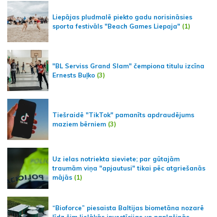
Liepājas pludmalē piekto gadu norisināsies
sporta festivāls "Beach Games Liepaja"
(1)
"BL Serviss Grand Slam" čempiona titulu izcīna
Ernests Buļko
(3)
Tiešraidē "TikTok" pamanīts apdraudējums
maziem bērniem
(3)
Uz ielas notriekta sieviete; par gūtajām
traumām viņa "apjautusi" tikai pēc atgriešanās
mājās
(1)
“Bioforce” piesaista Baltijas biometāna nozarē