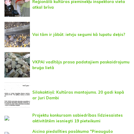
Reģionālā kultūras pieminekļu inspektora vieta
atkal brīva
Vai tām ir jābūt: ietvju segumi kā lupatu deķis?
VKPAI vadītājs prasa padotajiem paskaidrojumu
bruģa lietā
Silakaktiņš: Kultūras mantojums. 20 gadi kopā
ar Juri Dambi
Projektu konkursam sabiedrības līdziesaistes
aktivitātēm iesniegti 19 pieteikumi
Aicina piedalīties pasākuma "Pieaugušo