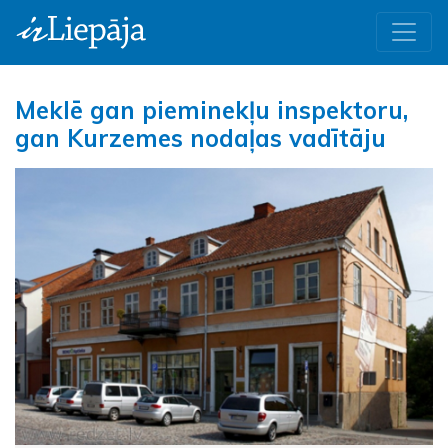
Meklē gan pieminekļu inspektoru,
gan Kurzemes nodaļas vadītāju