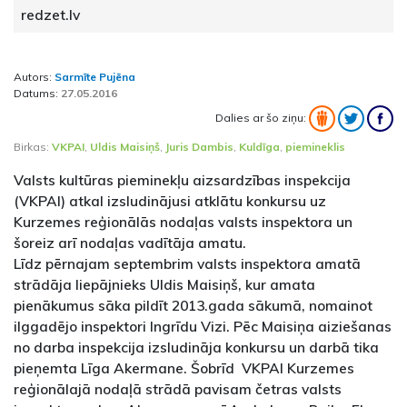
redzet.lv
Autors:
Sarmīte Pujēna
Datums:
27.05.2016
Dalies ar šo ziņu:
Birkas:
VKPAI
,
Uldis Maisiņš
,
Juris Dambis
,
Kuldīga
,
piemineklis
Valsts kultūras pieminekļu aizsardzības inspekcija
(VKPAI) atkal izsludinājusi atklātu konkursu uz
Kurzemes reģionālās nodaļas valsts inspektora un
šoreiz arī nodaļas vadītāja amatu.
Līdz pērnajam septembrim valsts inspektora amatā
strādāja liepājnieks Uldis Maisiņš, kur amata
pienākumus sāka pildīt 2013.gada sākumā, nomainot
ilggadējo inspektori Ingrīdu Vizi. Pēc Maisiņa aiziešanas
no darba inspekcija izsludināja konkursu un darbā tika
pieņemta Līga Akermane. Šobrīd VKPAI Kurzemes
reģionālajā nodaļā strādā pavisam četras valsts