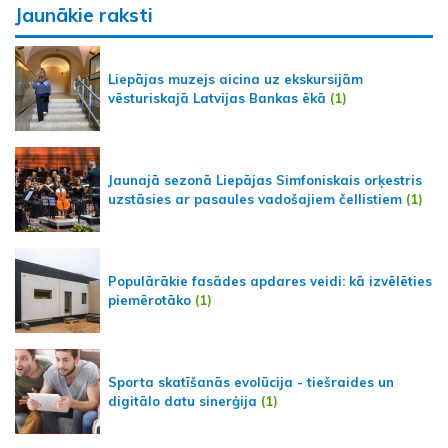
Jaunākie raksti
Liepājas muzejs aicina uz ekskursijām
vēsturiskajā Latvijas Bankas ēkā
(1)
Jaunajā sezonā Liepājas Simfoniskais orķestris
uzstāsies ar pasaules vadošajiem čellistiem
(1)
Populārākie fasādes apdares veidi: kā izvēlēties
piemērotāko
(1)
Sporta skatīšanās evolūcija - tiešraides un
digitālo datu sinerģija
(1)