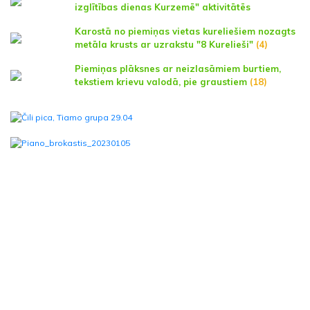
izglītības dienas Kurzemē" aktivitātēs
Karostā no piemiņas vietas kureliešiem nozagts
metāla krusts ar uzrakstu "8 Kurelieši"
(4)
Piemiņas plāksnes ar neizlasāmiem burtiem,
tekstiem krievu valodā, pie graustiem
(18)