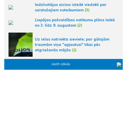
Iedzīvotājus aicina izteikt viedokli par
saistošajiem noteikumiem
(3)
Liepājas pašvaldības notikumu plāns laikā
no 3. līdz 9. augustam
(2)
Uz ielas notriekta sieviete; par gūtajām
traumām viņa "apjautusi" tikai pēc
atgriešanās mājās
(1)
skatīt nākošo