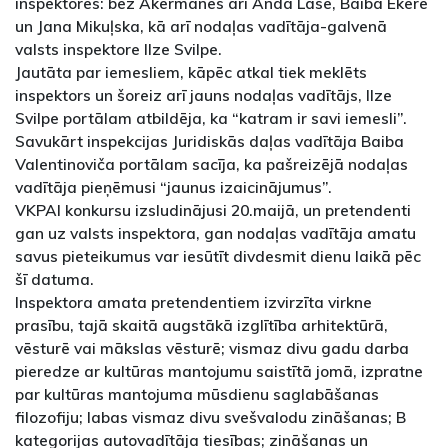
inspektores: bez Akermanes arī Anda Lase, Baiba Ekere
un Jana Mikuļska, kā arī nodaļas vadītāja-galvenā
valsts inspektore Ilze Svilpe.
Jautāta par iemesliem, kāpēc atkal tiek meklēts
inspektors un šoreiz arī jauns nodaļas vadītājs, Ilze
Svilpe portālam atbildēja, ka “katram ir savi iemesli”.
Savukārt inspekcijas Juridiskās daļas vadītāja Baiba
Valentinoviča portālam sacīja, ka pašreizējā nodaļas
vadītāja pieņēmusi “jaunus izaicinājumus”.
VKPAI konkursu izsludinājusi 20.maijā, un pretendenti
gan uz valsts inspektora, gan nodaļas vadītāja amatu
savus pieteikumus var iesūtīt divdesmit dienu laikā pēc
šī datuma.
Inspektora amata pretendentiem izvirzīta virkne
prasību, tajā skaitā augstākā izglītība arhitektūrā,
vēsturē vai mākslas vēsturē; vismaz divu gadu darba
pieredze ar kultūras mantojumu saistītā jomā, izpratne
par kultūras mantojuma mūsdienu saglabāšanas
filozofiju; labas vismaz divu svešvalodu zināšanas; B
kategorijas autovadītāja tiesības; zināšanas un