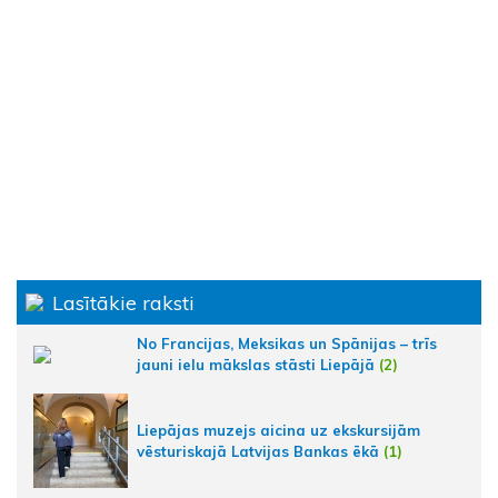
Lasītākie raksti
No Francijas, Meksikas un Spānijas – trīs
jauni ielu mākslas stāsti Liepājā
(2)
Liepājas muzejs aicina uz ekskursijām
vēsturiskajā Latvijas Bankas ēkā
(1)