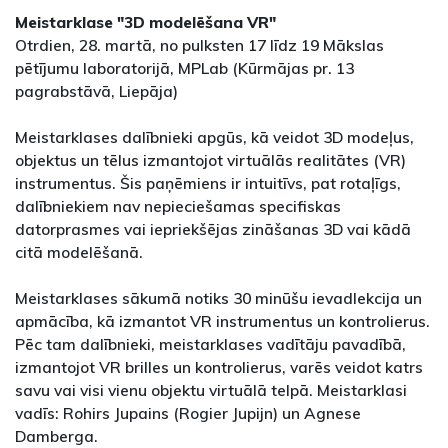
Meistarklase "3D modelēšana VR"
Otrdien, 28. martā, no pulksten 17 līdz 19 Mākslas
pētījumu laboratorijā, MPLab (Kūrmājas pr. 13
pagrabstāvā, Liepāja)
Meistarklases dalībnieki apgūs, kā veidot 3D modeļus,
objektus un tēlus izmantojot virtuālās realitātes (VR)
instrumentus. Šis paņēmiens ir intuitīvs, pat rotaļīgs,
dalībniekiem nav nepieciešamas specifiskas
datorprasmes vai iepriekšējas zināšanas 3D vai kādā
citā modelēšanā.
Meistarklases sākumā notiks 30 minūšu ievadlekcija un
apmācība, kā izmantot VR instrumentus un kontrolierus.
Pēc tam dalībnieki, meistarklases vadītāju pavadībā,
izmantojot VR brilles un kontrolierus, varēs veidot katrs
savu vai visi vienu objektu virtuālā telpā. Meistarklasi
vadīs: Rohirs Jupains (Rogier Jupijn) un Agnese
Damberga.