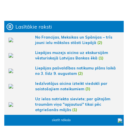
Lasītākie raksti
No Francijas, Meksikas un Spānijas – trīs
jauni ielu mākslas stāsti Liepājā
(2)
Liepājas muzejs aicina uz ekskursijām
vēsturiskajā Latvijas Bankas ēkā
(1)
Liepājas pašvaldības notikumu plāns laikā
no 3. līdz 9. augustam
(2)
Iedzīvotājus aicina izteikt viedokli par
saistošajiem noteikumiem
(3)
Uz ielas notriekta sieviete; par gūtajām
traumām viņa "apjautusi" tikai pēc
atgriešanās mājās
(1)
skatīt nākošo