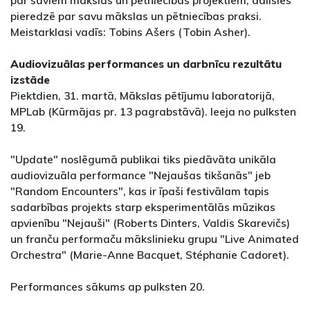
pieredzē par savu mākslas un pētniecības praksi.
Meistarklasi vadīs: Tobins Ašers (Tobin Asher).
Audiovizuālas performances un darbnīcu rezultātu
izstāde
Piektdien, 31. martā, Mākslas pētījumu laboratorijā,
MPLab (Kūrmājas pr. 13 pagrabstāvā). Ieeja no pulksten
19.
"Update" noslēgumā publikai tiks piedāvāta unikāla
audiovizuāla performance "Nejaušas tikšanās" jeb
"Random Encounters", kas ir īpaši festivālam tapis
sadarbības projekts starp eksperimentālās mūzikas
apvienību "Nejauši" (Roberts Dinters, Valdis Skarevičs)
un franču performaču mākslinieku grupu "Live Animated
Orchestra" (Marie-Anne Bacquet, Stéphanie Cadoret).
Performances sākums ap pulksten 20.