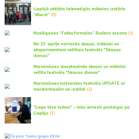
Liepājā atklāta laikmetīgās mākslas izstāde
“Mierā!”
(3)
Noslēgusies “Faktu formulas” Rudens sezona
(1)
No 23. aprīļa norisinās skaņai, mākslai un
eksperimentiem veltītais festivāls "Skaņas
dienas"
Norisināsies starptautisks skaņai un mākslai
veltīts festivāls "Skaņas dienas"
Norisināsies tiešsaistes festivāls UPDATE ar
meistarklasēm un izstādi
(1)
"Liepu tēva teikas" – labs iemesls pastaigai pa
Liepāju
(3)