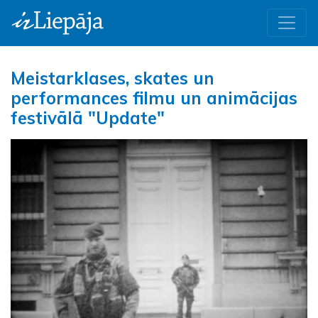
Meistarklases, skates un
performances filmu un animācijas
festivālā "Update"