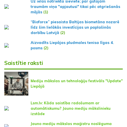
Uz ielas notriekta sieviete; par gūtajām
traumām viņa "apjautusi" tikai pēc atgriešanās
mājās
(1)
“Bioforce” piesaista Baltijas biometāna nozarē
līdz šim lielākās investīcijas un paplašinās
darbību Latvijā
(2)
Aizvadīts Liepājas pludmales tenisa līgas 4.
posms
(2)
Saistītie raksti
Mediju mākslas un tehnoloģiju festivāls "Update"
Liepājā
Lsm.lv: Kāda saistība radošumam ar
automātiskumu? Jauno mediju mākslinieku
izstāde
Jauno mediju mākslas maģistru noslēguma