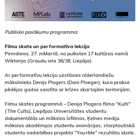
Publisko pasākumu programma:
Filmu skate un performatīva lekcija
Pirmdiena, 27. mMartā, no pulksten 17 kultūras namā
Wiktorija (Graudu iela 36/38, Liepāja).
Ar performatīvu lekciju uzstāsies nīderlandiešu
mākslinieks Denijs Plogers (Dani Ploeger), kura prakse
pēdējos gados saistīta ar krīzes skartajām teritorijām.
Filmu skates programmā – Denija Plogera filma "Kulti"
(The Cults), Liepājas Universitātes studentu
dokumentālās un mākslas īsfilmas, Ķelnes mediju
mākslas akadēmijas studentu animācijas, starptautiskā
studentu sadarbības projekta "You+Me" rezultātu skate.