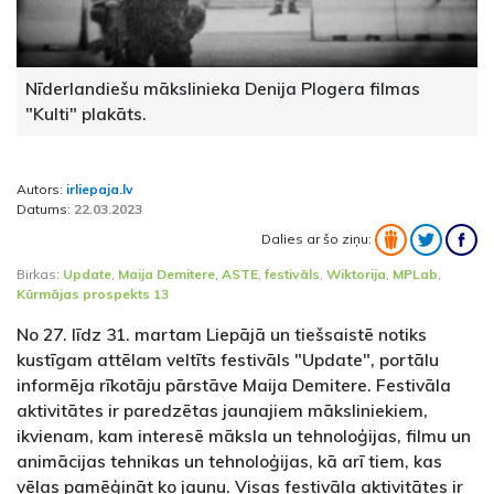
Nīderlandiešu mākslinieka Denija Plogera filmas
"Kulti" plakāts.
Autors:
irliepaja.lv
Datums:
22.03.2023
Dalies ar šo ziņu:
Birkas:
Update
,
Maija Demitere
,
ASTE
,
festivāls
,
Wiktorija
,
MPLab
,
Kūrmājas prospekts 13
No 27. līdz 31. martam Liepājā un tiešsaistē notiks
kustīgam attēlam veltīts festivāls "Update", portālu
informēja rīkotāju pārstāve Maija Demitere. Festivāla
aktivitātes ir paredzētas jaunajiem māksliniekiem,
ikvienam, kam interesē māksla un tehnoloģijas, filmu un
animācijas tehnikas un tehnoloģijas, kā arī tiem, kas
vēlas pamēģināt ko jaunu. Visas festivāla aktivitātes ir