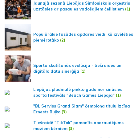
Jaunajā sezonā Liepājas Simfoniskais orķestris
uzstāsies ar pasaules vadošajiem čellistiem
(1)
Populārākie fasādes apdares veidi: kā izvēlēties
piemērotāko
(2)
Sporta skatīšanās evolūcija - tiešraides un
digitālo datu sinerģija
(1)
Liepājas pludmalē piekto gadu norisināsies
sporta festivāls "Beach Games Liepaja"
(1)
"BL Serviss Grand Slam" čempiona titulu izcīna
Ernests Buļko
(3)
Tiešraidē "TikTok" pamanīts apdraudējums
maziem bērniem
(3)