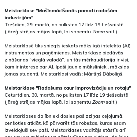
Meistarklase "Mašīnmācīšanās pamati radošām
industrijām"
Trešdien, 29. martā, no pulksten 17 līdz 19 tiešsaistē
(jāreģistrējas mājas lapā, lai saņemtu
Zoom
saiti)
Meistarklasē tiks sniegts ieskats mākslīgā intelekta (AI)
instrumentos un paņēmienos. Meistarklase piedāvās
zināšanas "vieglā valodā", un tās mērķauditorija ir visi,
kam ir interese par AI, īpaši jaunie mākslinieki, mākslas
jomas studenti. Meistarklasi vadīs: Mārtiņš Dāboliņš.
Meistarklase "Radošums caur improvizāciju un rotaļu"
Ceturtdien, 30. martā, no pulksten 17 līdz 19 tiešsaistē
(jāreģistrējas mājas lapā, lai saņemtu
Zoom
saiti)
Meistarklases dalībnieki dosies pašizziņas ceļojumā,
cenšoties atklāt, kā pārvarēt tās robežas, kuras esam
izveidojuši sev paši. Meistarklases vadītājs stāstīs arī
par saviem mākslas un pētniecības projektiem, dalīsies