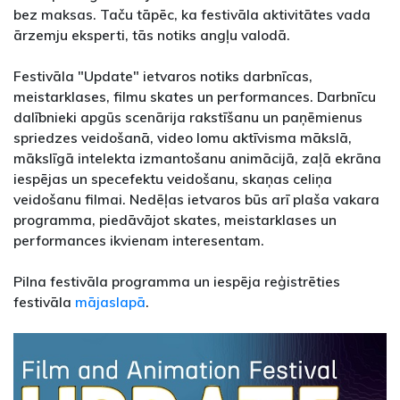
bez maksas. Taču tāpēc, ka festivāla aktivitātes vada
ārzemju eksperti, tās notiks angļu valodā.
Festivāla "Update" ietvaros notiks darbnīcas,
meistarklases, filmu skates un performances. Darbnīcu
dalībnieki apgūs scenārija rakstīšanu un paņēmienus
spriedzes veidošanā, video lomu aktīvisma mākslā,
mākslīgā intelekta izmantošanu animācijā, zaļā ekrāna
iespējas un specefektu veidošanu, skaņas celiņa
veidošanu filmai. Nedēļas ietvaros būs arī plaša vakara
programma, piedāvājot skates, meistarklases un
performances ikvienam interesentam.
Pilna festivāla programma un iespēja reģistrēties
festivāla
mājaslapā
.