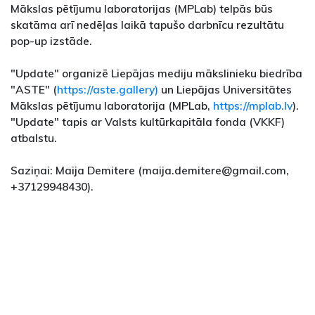
Mākslas pētījumu laboratorijas (MPLab) telpās būs
skatāma arī nedēļas laikā tapušo darbnīcu rezultātu
pop-up izstāde.
"Update" organizē Liepājas mediju mākslinieku biedrība
"ASTE" (
https://aste.gallery)
un Liepājas Universitātes
Mākslas pētījumu laboratorija (MPLab,
https://mplab.lv
).
"Update" tapis ar Valsts kultūrkapitāla fonda (VKKF)
atbalstu.
Saziņai: Maija Demitere (maija.demitere@gmail.com,
+37129948430).