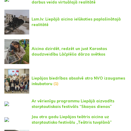
darbus veido virtuālajā realitātē
Lsm.lv: Liepājā aicina ielūkoties paplašinātajā
realitātē
Aicina dzirdēt, redzēt un just Karostas
daudzveidību Lāčplēša dārza svētkos
Liepājas biedrības absolvē otro NVO izaugsmes
inkubatoru
(1)
Ar vērienīgu programmu Liepājā aizvadīts
starptautiskais festivāls “Skaņas dienas”
Jau otro gadu Liepājas teātris aicina uz
starptautisko festivālu „Teātris tuvplānā”