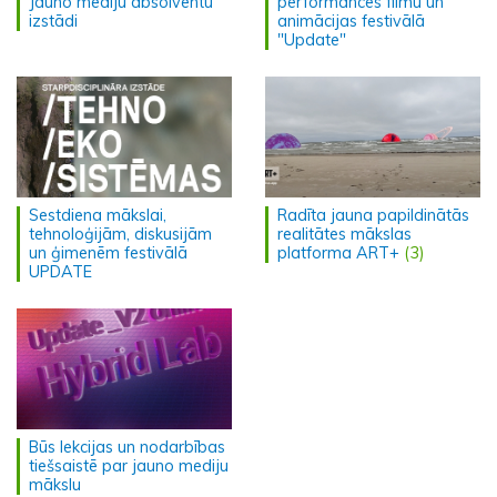
Jauno mediju absolventu
performances filmu un
izstādi
animācijas festivālā
"Update"
Sestdiena mākslai,
Radīta jauna papildinātās
tehnoloģijām, diskusijām
realitātes mākslas
un ģimenēm festivālā
platforma ART+
(3)
UPDATE
Būs lekcijas un nodarbības
tiešsaistē par jauno mediju
mākslu