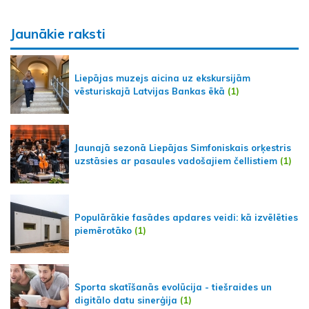
Jaunākie raksti
Liepājas muzejs aicina uz ekskursijām
vēsturiskajā Latvijas Bankas ēkā
(1)
Jaunajā sezonā Liepājas Simfoniskais orķestris
uzstāsies ar pasaules vadošajiem čellistiem
(1)
Populārākie fasādes apdares veidi: kā izvēlēties
piemērotāko
(1)
Sporta skatīšanās evolūcija - tiešraides un
digitālo datu sinerģija
(1)