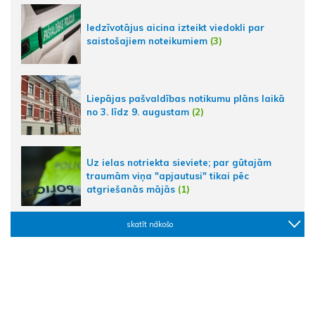
Iedzīvotājus aicina izteikt viedokli par
saistošajiem noteikumiem
(3)
Liepājas pašvaldības notikumu plāns laikā
no 3. līdz 9. augustam
(2)
Uz ielas notriekta sieviete; par gūtajām
traumām viņa "apjautusi" tikai pēc
atgriešanās mājās
(1)
skatīt nākošo