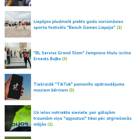
Liepājas pludmalē piekto gadu norisināsies
sporta festivāls "Beach Games Liepaja"
(1)
"BL Serviss Grand Slam" čempiona titulu izcīna
Ernests Buļko
(3)
Tiešraidē "TikTok" pamanīts apdraudējums
maziem bērniem
(3)
Uz ielas notriekta sieviete; par gūtajām
traumām viņa "apjautusi" tikai pēc atgriešanās
mājās
(1)