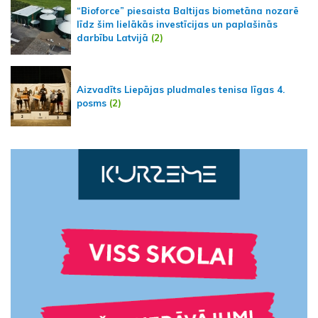
“Bioforce” piesaista Baltijas biometāna nozarē
līdz šim lielākās investīcijas un paplašinās
darbību Latvijā
(2)
Aizvadīts Liepājas pludmales tenisa līgas 4.
posms
(2)