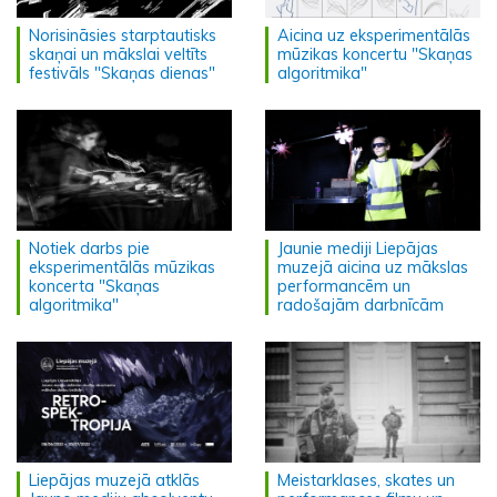
Norisināsies starptautisks
Aicina uz eksperimentālās
skaņai un mākslai veltīts
mūzikas koncertu "Skaņas
festivāls "Skaņas dienas"
algoritmika"
Notiek darbs pie
Jaunie mediji Liepājas
eksperimentālās mūzikas
muzejā aicina uz mākslas
koncerta "Skaņas
performancēm un
algoritmika"
radošajām darbnīcām
Liepājas muzejā atklās
Meistarklases, skates un