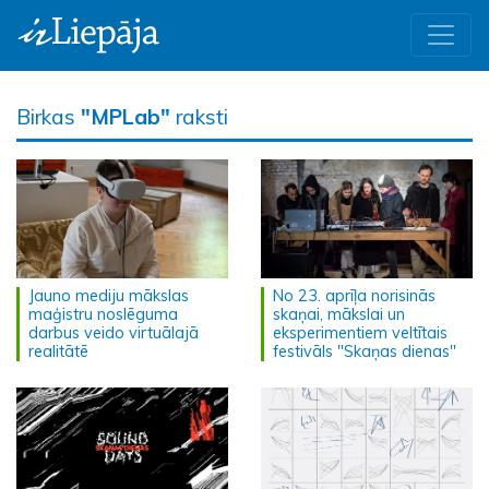
Birkas
"MPLab"
raksti
Jauno mediju mākslas
No 23. aprīļa norisinās
maģistru noslēguma
skaņai, mākslai un
darbus veido virtuālajā
eksperimentiem veltītais
realitātē
festivāls "Skaņas dienas"