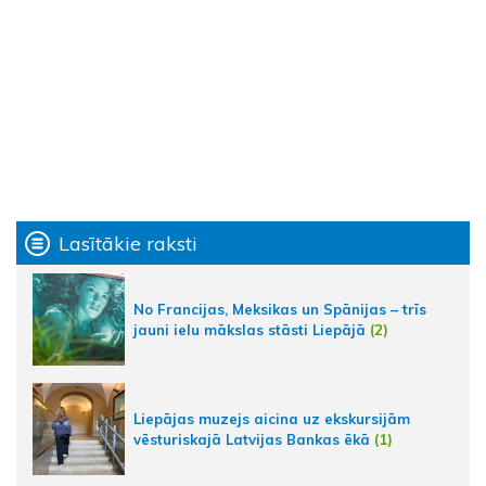
Lasītākie raksti
No Francijas, Meksikas un Spānijas – trīs
jauni ielu mākslas stāsti Liepājā
(2)
Liepājas muzejs aicina uz ekskursijām
vēsturiskajā Latvijas Bankas ēkā
(1)