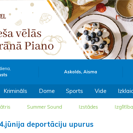
diena,
Askolds, Aisma
usts
Krimināls
Dome
Sports
Vide
Izklai
ātris
Summer Sound
Izstādes
Izglītīb
4.jūnija deportāciju upurus