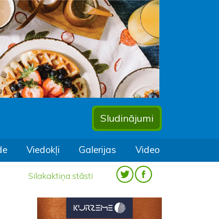
Sludinājumi
de
Viedokļi
Galerijas
Video
a
Silakaktiņa stāsti