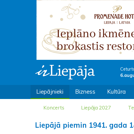
Ceturt
6.aug
Liepājnieki
Bizness
Kultūra
Koncerts
Liepāja 2027
Te
Liepājā piemin 1941. gada 1