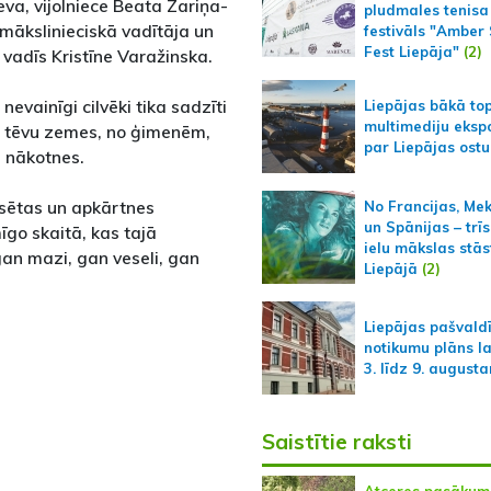
eva, vijolniece Beata Zariņa-
pludmales tenisa
 mākslinieciskā vadītāja un
festivāls "Amber
Fest Liepāja"
(2)
 vadīs Kristīne Varažinska.
evainīgi cilvēki tika sadzīti
Liepājas bākā to
multimediju ekspo
 no tēvu zemes, no ģimenēm,
par Liepājas ostu
z nākotnes.
ilsētas un apkārtnes
No Francijas, Me
un Spānijas – trīs
mīgo skaitā, kas tajā
ielu mākslas stās
 gan mazi, gan veseli, gan
Liepājā
(2)
Liepājas pašvald
notikumu plāns l
3. līdz 9. august
Saistītie raksti
Atceres pasākum