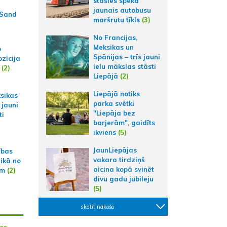
stāsies spēkā
jaunais autobusu
 Sand
maršrutu tīkls
(3)
No Francijas,
Meksikas un
p
Spānijas – trīs jauni
zīcija
ielu mākslas stāsti
(2)
Liepājā
(2)
Liepājā notiks
ksikas
parka svētki
 jauni
"Liepāja bez
ti
barjerām", gaidīts
ikviens
(5)
JaunLiepājas
ības
vakara tirdziņš
aikā no
aicina kopā svinēt
am
(2)
divu gadu jubileju
(5)
skatīt nākošo
os