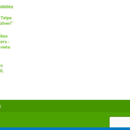
atklāta
“Telpa
ztveri”
ēkas
jers -
rvieta
as
0.
i