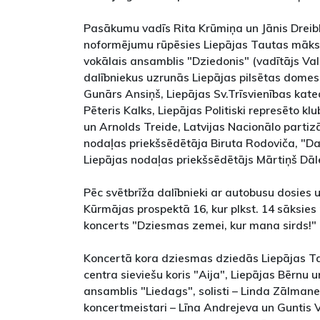
Pasākumu vadīs Rita Krūmiņa un Jānis Dreibl
noformējumu rūpēsies Liepājas Tautas māksla
vokālais ansamblis "Dziedonis" (vadītājs Va
dalībniekus uzrunās Liepājas pilsētas domes
Gunārs Ansiņš, Liepājas Sv.Trīsvienības kat
Pēteris Kalks, Liepājas Politiski represēto kl
un Arnolds Treide, Latvijas Nacionālo partiz
nodaļas priekšsēdētāja Biruta Rodoviča, "D
Liepājas nodaļas priekšsēdētājs Mārtiņš Dāl
Pēc svētbrīža dalībnieki ar autobusu dosies 
Kūrmājas prospektā 16, kur plkst. 14 sāksies 
koncerts "Dziesmas zemei, kur mana sirds!"
Koncertā kora dziesmas dziedās Liepājas Ta
centra sieviešu koris "Aija", Liepājas Bērnu 
ansamblis "Liedags", solisti – Linda Zālmane,
koncertmeistari – Līna Andrejeva un Guntis V