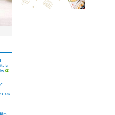
d
itulu
ļko
(2)
k"
aziem
a
ajām