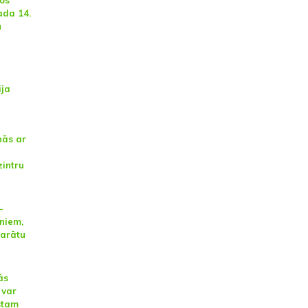
ada 14.
u
ija
nās ar
zintru
–
niem,
parātu
ās
 var
stam