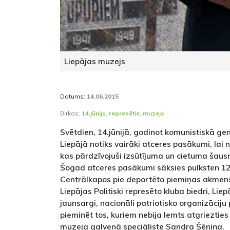
Liepājas muzejs
Datums:
14.06.2015
Birkas:
14.jūnijs
,
represētie
,
muzejs
Svētdien, 14.jūnijā, godinot komunistiskā ge
Liepājā notiks vairāki atceres pasākumi, lai n
kas pārdzīvojuši izsūtījuma un cietuma šau
Šogad atceres pasākumi sāksies pulksten 12.
Centrālkapos pie deportēto piemiņas akmen
Liepājas Politiski represēto kluba biedri, Lie
jaunsargi, nacionāli patriotisko organizāciju p
pieminēt tos, kuriem nebija lemts atgrieztie
muzeja galvenā speciāliste Sandra Šēniņa.