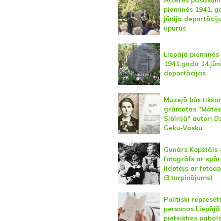
pieminēs 1941. g
jūnija deportācij
upurus
Liepājā pieminēs
1941.gada 14.jūn
deportācijas
Muzejā būs tikša
grāmatas "Mātes
Sibīrijā" autori D
Geku-Vasku
Gunārs Kopštāls 
fotogrāfs ar spār
lidotājs ar fotoa
(3.turpinājums)
Politiski represēt
personas Liepājā
pieteikties pabal