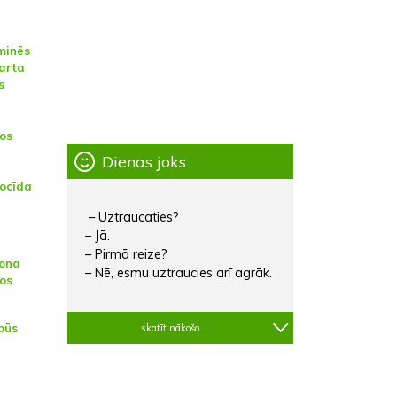
minēs
arta
s
os
Dienas joks
ocīda
– Uztraucaties?
– Jā.
– Pirmā reize?
mona
– Nē, esmu uztraucies arī agrāk.
os
būs
skatīt nākošo