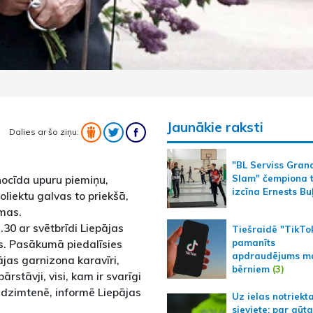
Jaunākie raksti
Dalies ar šo ziņu:
"BL Serviss Gran
nocīda upuru piemiņu,
Slam" čempiona t
izcīna Ernests Bu
oliektu galvas to priekšā,
smas.
30 ar svētbrīdi Liepājas
Tiešraidē "TikTo
pamanīts
s. Pasākumā piedalīsies
apdraudējums m
pājas garnizona karavīri,
bērniem
(3)
ārstāvji, visi, kam ir svarīgi
s dzimtenē, informē Liepājas
Uz ielas notriekt
sieviete; par gūt