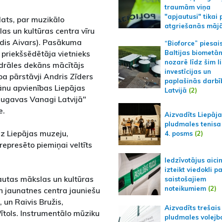
traumām viņa
"apjautusi" tikai 
ats, par muzikālo
atgriešanās māj
s un kultūras centra vīru
ldis Aivars). Pasākuma
“Bioforce” piesai
 priekšsēdētāja vietnieks
Baltijas biometā
nozarē līdz šim l
edrāles dekāns mācītājs
investīcijas un
uba pārstāvji Andris Zīders
paplašinās darbī
ānu apvienības Liepājas
Latvijā
(2)
augavas Vanagi Latvijā"
e.
Aizvadīts Liepāj
pludmales tenisa
uz Liepājas muzeju,
4. posms
(2)
represēto piemiņai veltīts
Iedzīvotājus aici
izteikt viedokli p
utas mākslas un kultūras
saistošajiem
noteikumiem
(2)
un jaunatnes centra jauniešu
 un Raivis Bružis,
Aizvadīts trešais
ītols. Instrumentālo mūziku
pludmales volejb