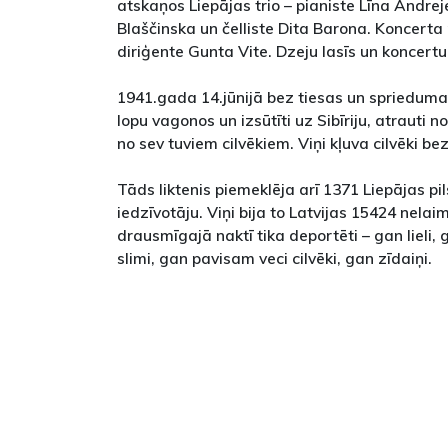
atskaņos Liepājas trio – pianiste Līna Andrej
Blaščinska un čelliste Dita Barona. Koncerta
diriģente Gunta Vite. Dzeju lasīs un koncertu
1941.gada 14.jūnijā bez tiesas un sprieduma n
lopu vagonos un izsūtīti uz Sibīriju, atrauti
no sev tuviem cilvēkiem. Viņi kļuva cilvēki be
Tāds liktenis piemeklēja arī 1371 Liepājas p
iedzīvotāju. Viņi bija to Latvijas 15424 nelai
drausmīgajā naktī tika deportēti – gan lieli,
slimi, gan pavisam veci cilvēki, gan zīdaiņi.