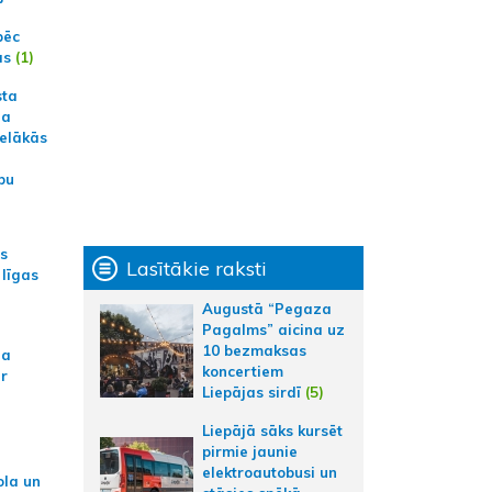
pēc
ās
(1)
sta
na
ielākās
bu
as
Lasītākie raksti
 līgas
Augustā “Pegaza
Pagalms” aicina uz
10 bezmaksas
na
koncertiem
ar
Liepājas sirdī
(5)
Liepājā sāks kursēt
pirmie jaunie
elektroautobusi un
ola un