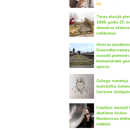
(3)
Tores stacijā pie
1949. gada 25. m
skaudros vēsture
notikumus
Atceres pasākum
Dienvidkurzemes
novadā pieminēs
komunistiskā gen
upurus
Gulaga nometņu
ieslodzītie Solo
Geršova zīmējum
Liepājas muzejā 
skatāma Andas
Munkevicas stikla
māksla