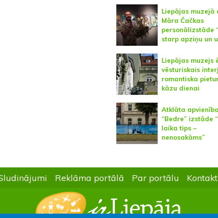
Liepājas muzejā 
Māra Čačkas
personālizstāde 
starp apziņu un u
Liepājas muzejs 
vēsturiskais inter
romantiska pietu
kāzu dienai
Atklāta apvienīb
“Bedre” izstāde “
laika tips –
nenosakāms”
Sludinājumi
Reklāma portālā
Par portālu
Kontakt