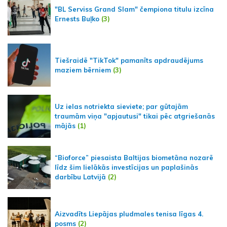
"BL Serviss Grand Slam" čempiona titulu izcīna
Ernests Buļko
(3)
Tiešraidē "TikTok" pamanīts apdraudējums
maziem bērniem
(3)
Uz ielas notriekta sieviete; par gūtajām
traumām viņa "apjautusi" tikai pēc atgriešanās
mājās
(1)
“Bioforce” piesaista Baltijas biometāna nozarē
līdz šim lielākās investīcijas un paplašinās
darbību Latvijā
(2)
Aizvadīts Liepājas pludmales tenisa līgas 4.
posms
(2)