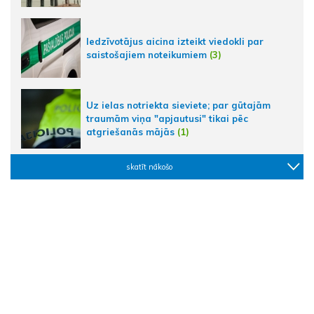
Iedzīvotājus aicina izteikt viedokli par
saistošajiem noteikumiem
(3)
Uz ielas notriekta sieviete; par gūtajām
traumām viņa "apjautusi" tikai pēc
atgriešanās mājās
(1)
skatīt nākošo