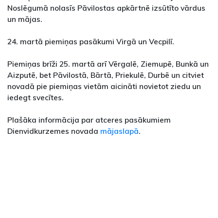
Noslēgumā nolasīs Pāvilostas apkārtnē izsūtīto vārdus
un mājas.
24. martā piemiņas pasākumi Virgā un Vecpilī.
Piemiņas brīži 25. martā arī Vērgalē, Ziemupē, Bunkā un
Aizputē, bet Pāvilostā, Bārtā, Priekulē, Durbē un citviet
novadā pie piemiņas vietām aicināti novietot ziedu un
iedegt svecītes.
Plašāka informācija par atceres pasākumiem
Dienvidkurzemes novada
mājaslapā
.