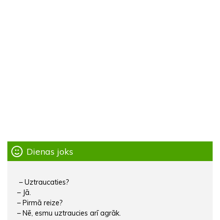
Dienas joks
– Uztraucaties?
– Jā.
– Pirmā reize?
– Nē, esmu uztraucies arī agrāk.