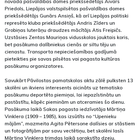
novada pašvaldības domes priekšsēdētājs Aivars
Priedols, Liepājas valstspilsētas pašvaldības domes
priekšsēdētājs Gunārs Ansiņš, kā arī Liepājas politiski
represēto kluba priekšsēdētājs Andris Zīders un
Grobiņas luterāņu draudzes mācītājs Atis Freipičs.
Uzstāsies Zentas Mauriņas vidusskolas jauktais koris,
bet pasākuma dalībniekus cienās ar siltu tēju un
cienastu. Transporta nepieciešamības gadījumā
pieteikties pie savas pilsētas vai pagasta kultūras
pasākumu organizatores.
Savukārt Pāvilostas pamatskolas aktu zālē pulksten 13
skolēni un ikviens interesents aicināts uz tematisko
pasākumu deportēto piemiņai, lai iepazīstinātu un
pastāstītu, kāpēc pieminām un atceramies šo dienu.
Pasākuma laikā Sakas pagasta iedzīvotāja Mārtiņa
Vinklera (1909 – 1985), kas izsūtīts no “Upenieku
mājām”, mazmeita Agita Pētersone dalīsies ar stāstiem
un fotogrāfijām par savu vectētiņu, bet skolēni lasīs
Mārtiņa Vinklera trimdas laikā sarakstīto dzeju.