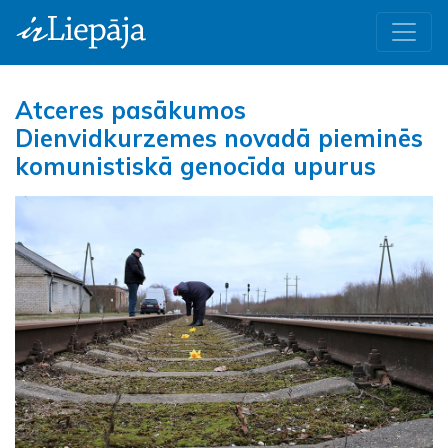
Atceres pasākumos
Dienvidkurzemes novadā pieminēs
komunistiskā genocīda upurus