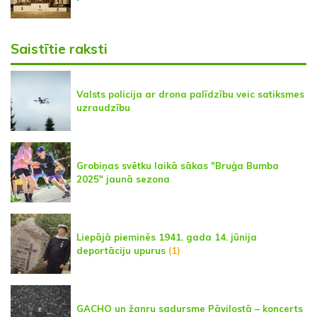
Saistītie raksti
Valsts policija ar drona palīdzību veic satiksmes
uzraudzību
Grobiņas svētku laikā sākas "Bruģa Bumba
2025" jaunā sezona
Liepājā pieminēs 1941. gada 14. jūnija
deportāciju upurus
(1)
GACHO un žanru sadursme Pāvilostā – koncerts