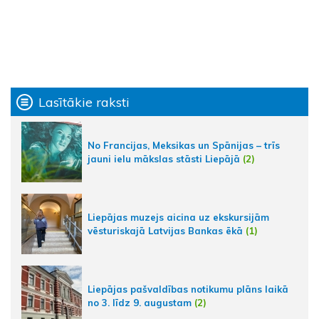
Lasītākie raksti
No Francijas, Meksikas un Spānijas – trīs
jauni ielu mākslas stāsti Liepājā
(2)
Liepājas muzejs aicina uz ekskursijām
vēsturiskajā Latvijas Bankas ēkā
(1)
Liepājas pašvaldības notikumu plāns laikā
no 3. līdz 9. augustam
(2)