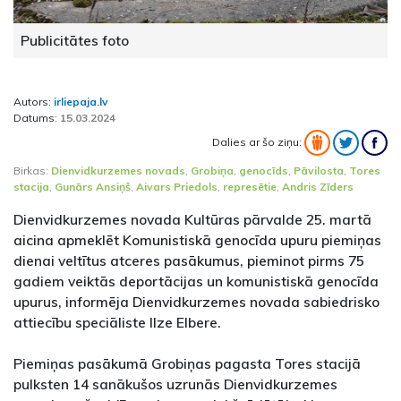
Publicitātes foto
Autors:
irliepaja.lv
Datums:
15.03.2024
Dalies ar šo ziņu:
Birkas:
Dienvidkurzemes novads
,
Grobiņa
,
genocīds
,
Pāvilosta
,
Tores
stacija
,
Gunārs Ansiņš
,
Aivars Priedols
,
represētie
,
Andris Zīders
Dienvidkurzemes novada Kultūras pārvalde 25. martā
aicina apmeklēt Komunistiskā genocīda upuru piemiņas
dienai veltītus atceres pasākumus, pieminot pirms 75
gadiem veiktās deportācijas un komunistiskā genocīda
upurus, informēja Dienvidkurzemes novada sabiedrisko
attiecību speciāliste Ilze Elbere.
Piemiņas pasākumā Grobiņas pagasta Tores stacijā
pulksten 14 sanākušos uzrunās Dienvidkurzemes