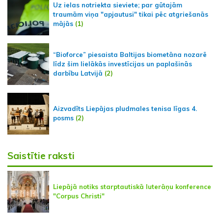
Uz ielas notriekta sieviete; par gūtajām
traumām viņa "apjautusi" tikai pēc atgriešanās
mājās
(1)
“Bioforce” piesaista Baltijas biometāna nozarē
līdz šim lielākās investīcijas un paplašinās
darbību Latvijā
(2)
Aizvadīts Liepājas pludmales tenisa līgas 4.
posms
(2)
Saistītie raksti
Liepājā notiks starptautiskā luterāņu konference
"Corpus Christi"