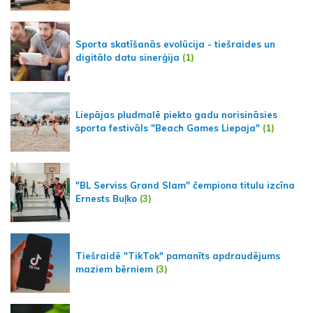
Sporta skatīšanās evolūcija - tiešraides un
digitālo datu sinerģija
(1)
Liepājas pludmalē piekto gadu norisināsies
sporta festivāls "Beach Games Liepaja"
(1)
"BL Serviss Grand Slam" čempiona titulu izcīna
Ernests Buļko
(3)
Tiešraidē "TikTok" pamanīts apdraudējums
maziem bērniem
(3)