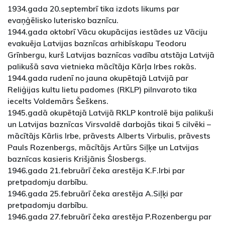
1934.gada 20.septembrī tika izdots likums par
evaņģēlisko luterisko baznīcu.
1944.gada oktobrī Vācu okupācijas iestādes uz Vāciju
evakuēja Latvijas baznīcas arhibīskapu Teodoru
Grīnbergu, kurš Latvijas baznīcas vadību atstāja Latvijā
palikušā sava vietnieka mācītāja Kārļa Irbes rokās.
1944.gada rudenī no jauna okupētajā Latvijā par
Reliģijas kultu lietu padomes (RKLP) pilnvaroto tika
iecelts Voldemārs Šeškens.
1945.gadā okupētajā Latvijā RKLP kontrolē bija palikuši
un Latvijas baznīcas Virsvaldē darbojās tikai 5 cilvēki –
mācītājs Kārlis Irbe, prāvests Alberts Virbulis, prāvests
Pauls Rozenbergs, mācītājs Artūrs Siļķe un Latvijas
baznīcas kasieris Krišjānis Šlosbergs.
1946.gada 21.februārī čeka arestēja K.F.Irbi par
pretpadomju darbību.
1946.gada 25.februārī čeka arestēja A.Siļķi par
pretpadomju darbību.
1946.gada 27.februārī čeka arestēja P.Rozenbergu par