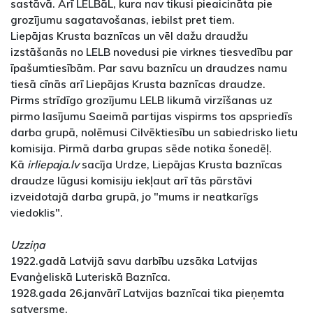
sastāvā. Arī LELBāL, kura nav tikusi pieaicināta pie
grozījumu sagatavošanas, iebilst pret tiem.
Liepājas Krusta baznīcas un vēl dažu draudžu
izstāšanās no LELB novedusi pie virknes tiesvedību par
īpašumtiesībām. Par savu baznīcu un draudzes namu
tiesā cīnās arī Liepājas Krusta baznīcas draudze.
Pirms strīdīgo grozījumu LELB likumā virzīšanas uz
pirmo lasījumu Saeimā partijas vispirms tos apspriedīs
darba grupā, nolēmusi Cilvēktiesību un sabiedrisko lietu
komisija. Pirmā darba grupas sēde notika šonedēļ.
Kā
irliepaja.lv
sacīja Urdze, Liepājas Krusta baznīcas
draudze lūgusi komisiju iekļaut arī tās pārstāvi
izveidotajā darba grupā, jo "mums ir neatkarīgs
viedoklis".
Uzziņa
1922.gadā Latvijā savu darbību uzsāka Latvijas
Evanģeliskā Luteriskā Baznīca.
1928.gada 26.janvārī Latvijas baznīcai tika pieņemta
satversme.