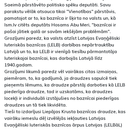
Saeimā pārstāvēto politisko spēku deputāti. Savu
parakstu vēlāk atsauca tikai "Vienotības" pārstāvis,
pamatojot ar to, ka baznīca ir šķirta no valsts un, kā
lsm.lv citēts deputāts Hosams Abu Meri, "baznīcai ir
pašai jātiek galā ar savām iekšējām problēmām".
Grozījumi paredz, ka valsts atzīst Latvijas Evaņģēliski
luteriskās baznīcas (LELB) darbības nepārtrauktību
Latvijā un to, ka LELB ir vienīgā tiesību pārmantotāja
luteriskajai baznīcai, kas darbojās Latvijā līdz
1940.gadam.
Grozījumi likumā paredz vēl vairākas citas izmaiņas,
piemēram, to, ka gadījumā, ja draudzes sapulcē tiek
pieņemts lēmums, ka draudze pārstāj darboties kā LELB
piederīga draudze, tad ir uzskatāms, ka draudzes
locekļi ir individuāli izstājušies no baznīcai piederīgas
draudzes un tā tiek likvidēta.
Tieši to izdarījusi Liepājas Krusta baznīcas draudze, kas
vairāku iemeslu dēļ izvēlējās iekļauties Latvijas
Evaņģēliski luteriskās baznīcas ārpus Latvijas (LELBāL)