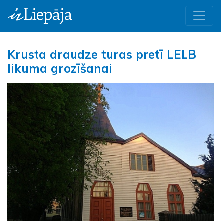
Krusta draudze turas pretī LELB
likuma grozīšanai