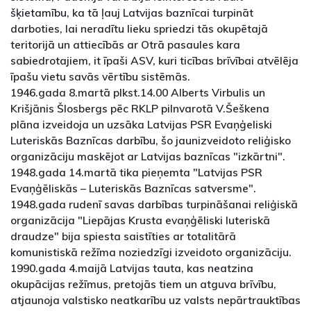
šķietamību, ka tā ļauj Latvijas baznīcai turpināt
darboties, lai neradītu lieku spriedzi tās okupētajā
teritorijā un attiecībās ar Otrā pasaules kara
sabiedrotajiem, it īpaši ASV, kuri ticības brīvībai atvēlēja
īpašu vietu savās vērtību sistēmās.
1946.gada 8.martā plkst.14.00 Alberts Virbulis un
Krišjānis Šlosbergs pēc RKLP pilnvarotā V.Šeškena
plāna izveidoja un uzsāka Latvijas PSR Evaņģeliski
Luteriskās Baznīcas darbību, šo jaunizveidoto reliģisko
organizāciju maskējot ar Latvijas baznīcas "izkārtni".
1948.gada 14.martā tika pieņemta "Latvijas PSR
Evaņģēliskās – Luteriskās Baznīcas satversme".
1948.gada rudenī savas darbības turpināšanai reliģiskā
organizācija "Liepājas Krusta evaņģēliski luteriskā
draudze" bija spiesta saistīties ar totalitārā
komunistiskā režīma noziedzīgi izveidoto organizāciju.
1990.gada 4.maijā Latvijas tauta, kas neatzina
okupācijas režīmus, pretojās tiem un atguva brīvību,
atjaunoja valstisko neatkarību uz valsts nepārtrauktības