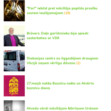
"Par!" iebilst pret mācītāja papildu prasību
saviem laulājamajiem
(18)
Brūvers: Daļa garīdznieku bija spiesti
sadarboties ar VDK
Diakonijas centrs no ilggadējiem draugiem
Vācijā saņem vērtīgu dāvanu
(2)
27.maijā notiks Baznīcu nakts un Atvērto
baznīcu diena
Atvadu vārdi mācītājam Mārtiņam Urdzem