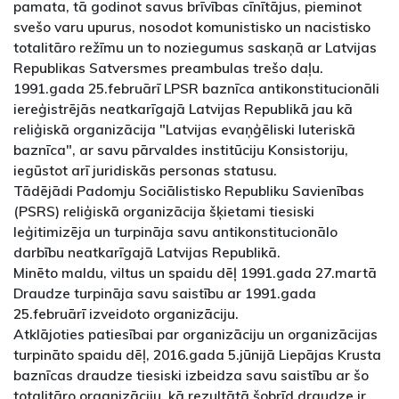
pamata, tā godinot savus brīvības cīnītājus, pieminot
svešo varu upurus, nosodot komunistisko un nacistisko
totalitāro režīmu un to noziegumus saskaņā ar Latvijas
Republikas Satversmes preambulas trešo daļu.
1991.gada 25.februārī LPSR baznīca antikonstitucionāli
iereģistrējās neatkarīgajā Latvijas Republikā jau kā
reliģiskā organizācija "Latvijas evaņģēliski luteriskā
baznīca", ar savu pārvaldes institūciju Konsistoriju,
iegūstot arī juridiskās personas statusu.
Tādējādi Padomju Sociālistisko Republiku Savienības
(PSRS) reliģiskā organizācija šķietami tiesiski
leģitimizēja un turpināja savu antikonstitucionālo
darbību neatkarīgajā Latvijas Republikā.
Minēto maldu, viltus un spaidu dēļ 1991.gada 27.martā
Draudze turpināja savu saistību ar 1991.gada
25.februārī izveidoto organizāciju.
Atklājoties patiesībai par organizāciju un organizācijas
turpināto spaidu dēļ, 2016.gada 5.jūnijā Liepājas Krusta
baznīcas draudze tiesiski izbeidza savu saistību ar šo
totalitāro organizāciju, kā rezultātā šobrīd draudze ir