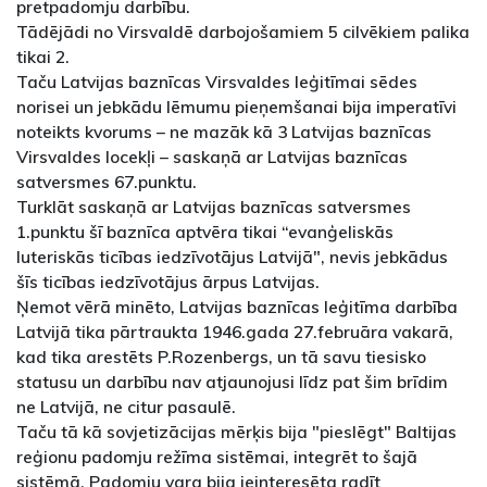
pretpadomju darbību.
Tādējādi no Virsvaldē darbojošamiem 5 cilvēkiem palika
tikai 2.
Taču Latvijas baznīcas Virsvaldes leģitīmai sēdes
norisei un jebkādu lēmumu pieņemšanai bija imperatīvi
noteikts kvorums – ne mazāk kā 3 Latvijas baznīcas
Virsvaldes locekļi – saskaņā ar Latvijas baznīcas
satversmes 67.punktu.
Turklāt saskaņā ar Latvijas baznīcas satversmes
1.punktu šī baznīca aptvēra tikai “evanģeliskās
luteriskās ticības iedzīvotājus Latvijā", nevis jebkādus
šīs ticības iedzīvotājus ārpus Latvijas.
Ņemot vērā minēto, Latvijas baznīcas leģitīma darbība
Latvijā tika pārtraukta 1946.gada 27.februāra vakarā,
kad tika arestēts P.Rozenbergs, un tā savu tiesisko
statusu un darbību nav atjaunojusi līdz pat šim brīdim
ne Latvijā, ne citur pasaulē.
Taču tā kā sovjetizācijas mērķis bija "pieslēgt" Baltijas
reģionu padomju režīma sistēmai, integrēt to šajā
sistēmā, Padomju vara bija ieinteresēta radīt