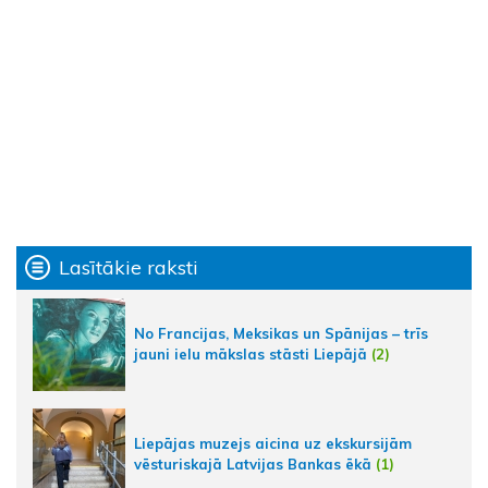
Lasītākie raksti
No Francijas, Meksikas un Spānijas – trīs
jauni ielu mākslas stāsti Liepājā
(2)
Liepājas muzejs aicina uz ekskursijām
vēsturiskajā Latvijas Bankas ēkā
(1)