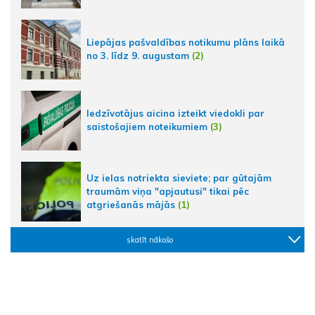
Liepājas pašvaldības notikumu plāns laikā
no 3. līdz 9. augustam
(2)
Iedzīvotājus aicina izteikt viedokli par
saistošajiem noteikumiem
(3)
Uz ielas notriekta sieviete; par gūtajām
traumām viņa "apjautusi" tikai pēc
atgriešanās mājās
(1)
skatīt nākošo