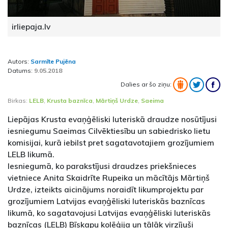
irliepaja.lv
Autors:
Sarmīte Pujēna
Datums:
9.05.2018
Dalies ar šo ziņu:
Birkas:
LELB
,
Krusta baznīca
,
Mārtiņš Urdze
,
Saeima
Liepājas Krusta evaņģēliski luteriskā draudze nosūtījusi
iesniegumu Saeimas Cilvēktiesību un sabiedrisko lietu
komisijai, kurā iebilst pret sagatavotajiem grozījumiem
LELB likumā.
Iesniegumā, ko parakstījusi draudzes priekšnieces
vietniece Anita Skaidrīte Rupeika un mācītājs Mārtiņš
Urdze, izteikts aicinājums noraidīt likumprojektu par
grozījumiem Latvijas evaņģēliski luteriskās baznīcas
likumā, ko sagatavojusi Latvijas evaņģēliski luteriskās
baznīcas (LELB) Bīskapu kolēģija un tālāk virzījuši