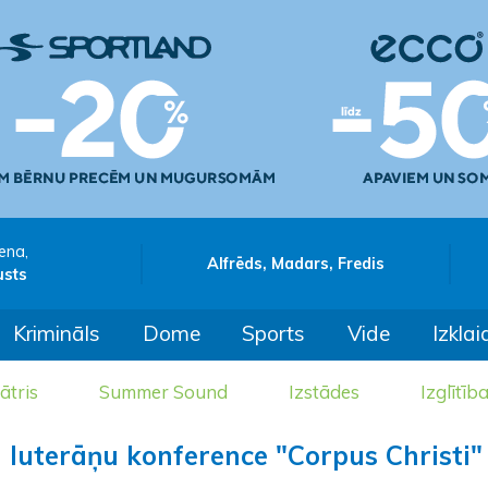
ena,
Alfrēds, Madars, Fredis
usts
Krimināls
Dome
Sports
Vide
Izklai
ātris
Summer Sound
Izstādes
Izglītīb
ā luterāņu konference "Corpus Christi"