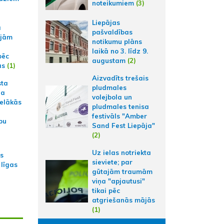
noteikumiem
(3)
Liepājas
a
pašvaldības
ajām
notikumu plāns
laikā no 3. līdz 9.
pēc
augustam
(2)
ās
(1)
Aizvadīts trešais
sta
pludmales
na
volejbola un
ielākās
pludmales tenisa
festivāls "Amber
bu
Sand Fest Liepāja"
(2)
Uz ielas notriekta
as
sieviete; par
 līgas
gūtajām traumām
viņa "apjautusi"
tikai pēc
atgriešanās mājās
(1)