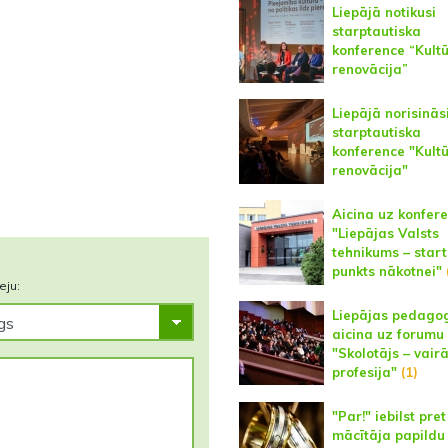
Liepājā notikusi
starptautiska
konference “Kult
renovācija”
Liepājā norisinās
starptautiska
konference "Kult
renovācija"
Aicina uz konfere
"Liepājas Valsts
tehnikums – star
punkts nākotnei"
eju:
Liepājas pedago
aicina uz forumu
"Skolotājs – vair
profesija"
(1)
"Par!" iebilst pret
mācītāja papildu