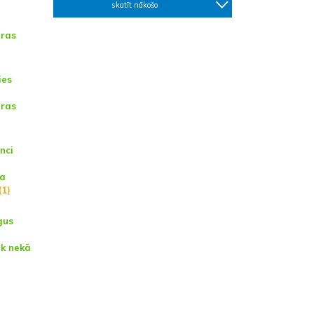
skatīt nākošo
ūras
ies
ūras
nci
ta
(1)
gus
āk nekā