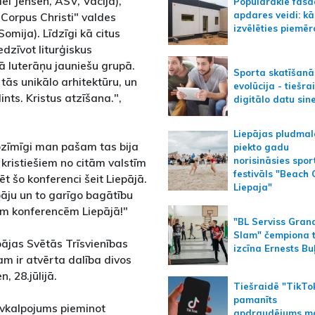
iel Jensen, ASV, Vācija),
Populārākie fas
apdares veidi: kā
"Corpus Christi" valdes
izvēlēties piemēr
omija). Līdzīgi kā citus
edzīvot liturģiskus
 luterāņu jauniešu grupā.
Sporta skatīšanā
 tās unikālo arhitektūru, un
evolūcija - tiešra
ints. Kristus atzīšana.",
digitālo datu sin
Liepājas pludmal
nozīmīgi man pašam tas bija
piekto gadu
norisināsies spor
 kristiešiem no citām valstīm
festivāls "Beach
ēt šo konferenci šeit Liepājā.
Liepaja"
pāju un to garīgo bagātību
īgām konferencēm Liepājā!"
"BL Serviss Gran
Slam" čempiona t
ājas Svētās Trīsvienības
izcīna Ernests Bu
m ir atvērta dalība divos
, 28.jūlijā.
Tiešraidē "TikTo
pamanīts
ievkalpojums pieminot
apdraudējums m