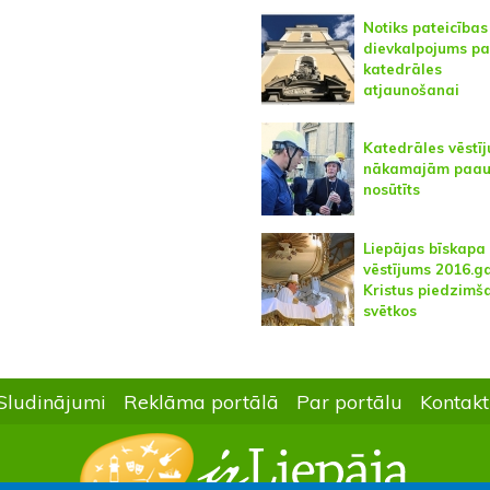
Notiks pateicības
dievkalpojums p
katedrāles
atjaunošanai
Katedrāles vēstī
nākamajām paa
nosūtīts
Liepājas bīskapa
vēstījums 2016.g
Kristus piedzimš
svētkos
Sludinājumi
Reklāma portālā
Par portālu
Kontakt