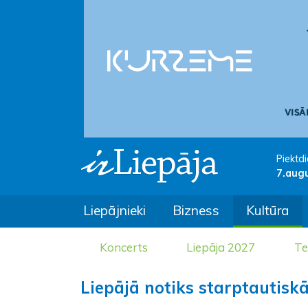
Piektdi
7.aug
Liepājnieki
Bizness
Kultūra
Koncerts
Liepāja 2027
Te
Liepājā notiks starptautisk