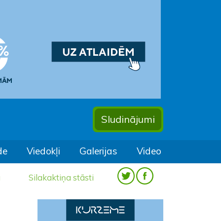
Sludinājumi
de
Viedokļi
Galerijas
Video
a
Silakaktiņa stāsti