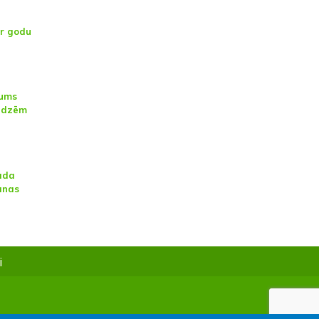
ar godu
jums
udzēm
ada
anas
i