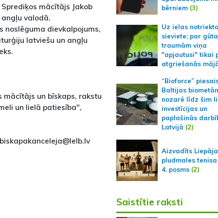
 Sprediķos mācītājs Jakob
bērniem
(3)
 angļu valodā.
Uz ielas notriekt
nces noslēguma dievkalpojums,
sieviete; par gūt
turģiju latviešu un angļu
traumām viņa
ieks.
"apjautusi" tikai 
atgriešanās māj
“Bioforce” piesai
Baltijas biometā
s mācītājs un bīskaps, rakstu
nozarē līdz šim l
eli un lielā patiesība",
investīcijas un
paplašinās darbī
Latvijā
(2)
sbiskapakanceleja@lelb.lv
Aizvadīts Liepāj
pludmales tenisa
4. posms
(2)
Saistītie raksti