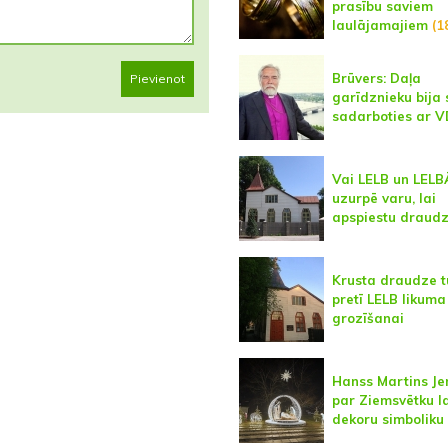
prasību saviem
laulājamajiem
(1
Brūvers: Daļa
Pievienot
garīdznieku bija 
sadarboties ar 
Vai LELB un LELB
uzurpē varu, lai
apspiestu draud
Krusta draudze t
pretī LELB likuma
grozīšanai
Hanss Martins Je
par Ziemsvētku l
dekoru simboliku