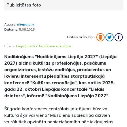
Publicitātes foto
Autors:
irliepaja.lv
Datums:
5.08.2025
Dalies ar šo ziņu:
Birkas:
Liepāja 2027
,
konference
,
kultūra
Nodibinājums "Nodibinājums Liepāja 2027" (Liepāja
2027) aicina kultūras profesionāļus, pasākumu
organizatorus, iestāžu vadītājus, producentus un
ikvienu interesentu piedalīties starptautiskajā
konferencē "Kultūras renovācija", kas notiks 2025.
gada 22. oktobrī Liepājas koncertzālē "Lielais
dzintars", informē "Nodibinājums Liepāja 2027".
Šī gada konferences centrālais jautājums būs: vai
kultūra šķir vai vieno? Mūsdienu sabiedrībā aizvien
vairāk tiek apzināta nepieciešamība pēc iekļaujošas