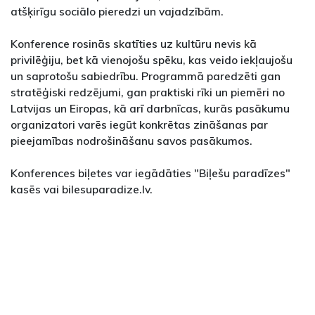
atšķirīgu sociālo pieredzi un vajadzībām.
Konference rosinās skatīties uz kultūru nevis kā
privilēģiju, bet kā vienojošu spēku, kas veido iekļaujošu
un saprotošu sabiedrību. Programmā paredzēti gan
stratēģiski redzējumi, gan praktiski rīki un piemēri no
Latvijas un Eiropas, kā arī darbnīcas, kurās pasākumu
organizatori varēs iegūt konkrētas zināšanas par
pieejamības nodrošināšanu savos pasākumos.
Konferences biļetes var iegādāties "Biļešu paradīzes"
kasēs vai bilesuparadize.lv.