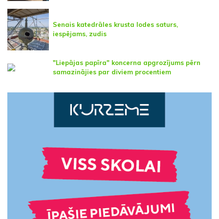
Senais katedrāles krusta lodes saturs,
iespējams, zudis
"Liepājas papīra" koncerna apgrozījums pērn
samazinājies par diviem procentiem