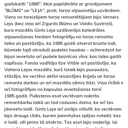
gadskaitli "1886", tikai papildināta ar gravējumiem
"BLŪMS" un "LEJA", proti, torņa atjaunotāju uzvārdiem.
Viens no toreizējiem torņa remontētājiem bijis Verners
Leja (bez viņa arī Zigurds Blūms un Valdis Sustriņš),
kura mazdēls Gints Leja uzdāvinājis katedrāles
atjaunošanas fondam fotogrāfiju no torņa remonta
laika un pastāstījis, ka 1985.gadā atverot krusta lodi,
būvnieki tajā atraduši pudeles lauskas – acīmredzot tur
bijusi ievietota arī pudele baznīcas vīna, kas laika gaitā
saplīsusi. Fonda vadītāja Ilze Vitāle arī pastāstīja, ka
Valtera Lejas mazdēls, kurš tolaik bijis pusaudzis,
stāstījis, ka vectēvs aktīvi iesaistījies ērģeļu un torņa
remonta darbos un arī mazdēlu ņēmis līdzi. Viņa rīcībā ir
arī fotogrāfijas no kapsulas ievietošanas tornī
1985.gadā. Pulkstenis esot vectēvam nokritis
remontdarbu laikā un tad radusies doma, ka arī tas
jāievieto lodē. Gints Leja arī zinājis stāstīt, ka vectēvam
bijis draugs Uldis, kuram piemitušas spējas noteikt, kas
ir lodē, vēl pirms tā atvērta. Tas esot bijis noderīgi, lai