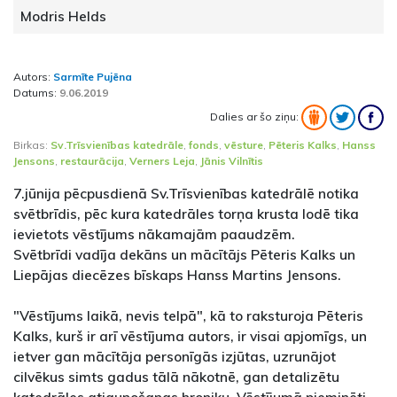
Modris Helds
Autors:
Sarmīte Pujēna
Datums:
9.06.2019
Dalies ar šo ziņu:
Birkas:
Sv.Trīsvienības katedrāle
,
fonds
,
vēsture
,
Pēteris Kalks
,
Hanss
Jensons
,
restaurācija
,
Verners Leja
,
Jānis Vilnītis
7.jūnija pēcpusdienā Sv.Trīsvienības katedrālē notika
svētbrīdis, pēc kura katedrāles torņa krusta lodē tika
ievietots vēstījums nākamajām paaudzēm.
Svētbrīdi vadīja dekāns un mācītājs Pēteris Kalks un
Liepājas diecēzes bīskaps Hanss Martins Jensons.
"Vēstījums laikā, nevis telpā", kā to raksturoja Pēteris
Kalks, kurš ir arī vēstījuma autors, ir visai apjomīgs, un
ietver gan mācītāja personīgās izjūtas, uzrunājot
cilvēkus simts gadus tālā nākotnē, gan detalizētu
katedrāles atjaunošanas hroniku. Vēstījumā pieminēti