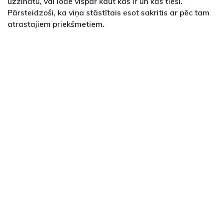
uzzinātu, vai lodē vispār kaut kas ir un kas tieši.
Pārsteidzoši, ka viņa stāstītais esot sakritis ar pēc tam
atrastajiem priekšmetiem.