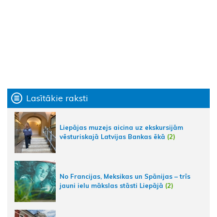
Lasītākie raksti
Liepājas muzejs aicina uz ekskursijām
vēsturiskajā Latvijas Bankas ēkā
(2)
No Francijas, Meksikas un Spānijas – trīs
jauni ielu mākslas stāsti Liepājā
(2)