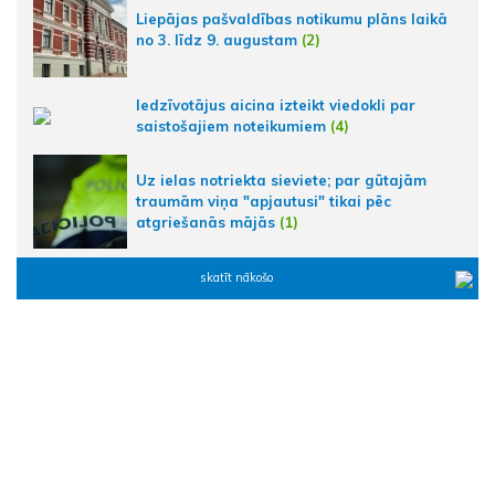
Liepājas pašvaldības notikumu plāns laikā
no 3. līdz 9. augustam
(2)
Iedzīvotājus aicina izteikt viedokli par
saistošajiem noteikumiem
(4)
Uz ielas notriekta sieviete; par gūtajām
traumām viņa "apjautusi" tikai pēc
atgriešanās mājās
(1)
skatīt nākošo