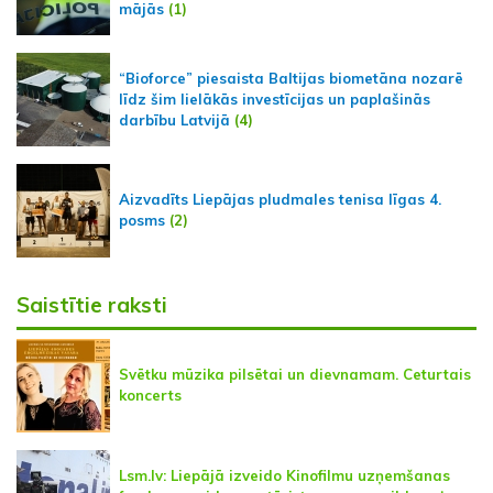
mājās
(1)
“Bioforce” piesaista Baltijas biometāna nozarē
līdz šim lielākās investīcijas un paplašinās
darbību Latvijā
(4)
Aizvadīts Liepājas pludmales tenisa līgas 4.
posms
(2)
Saistītie raksti
Svētku mūzika pilsētai un dievnamam. Ceturtais
koncerts
Lsm.lv: Liepājā izveido Kinofilmu uzņemšanas