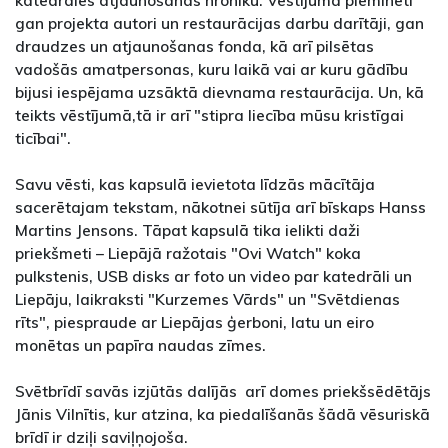
gan projekta autori un restaurācijas darbu darītāji, gan
draudzes un atjaunošanas fonda, kā arī pilsētas
vadošās amatpersonas, kuru laikā vai ar kuru gādību
bijusi iespējama uzsāktā dievnama restaurācija. Un, kā
teikts vēstījumā,tā ir arī "stipra liecība mūsu kristīgai
ticībai".
Savu vēsti, kas kapsulā ievietota līdzās mācītāja
sacerētajam tekstam, nākotnei sūtīja arī bīskaps Hanss
Martins Jensons. Tāpat kapsulā tika ielikti daži
priekšmeti – Liepājā ražotais "Ovi Watch" koka
pulkstenis, USB disks ar foto un video par katedrāli un
Liepāju, laikraksti "Kurzemes Vārds" un "Svētdienas
rīts", piespraude ar Liepājas ģerboni, latu un eiro
monētas un papīra naudas zīmes.
Svētbrīdī savās izjūtās dalījās arī domes priekšsēdētājs
Jānis Vilnītis, kur atzina, ka piedalīšanās šādā vēsuriskā
brīdī ir dziļi saviļņojoša.