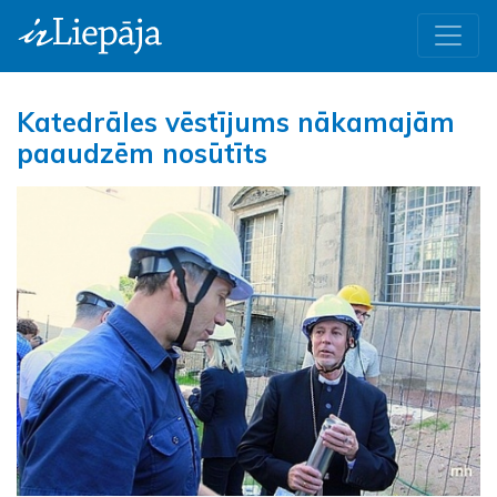
Katedrāles vēstījums nākamajām
paaudzēm nosūtīts