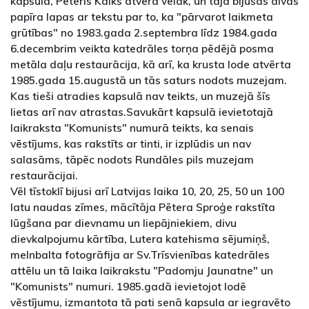
kapsulā, Pēteris Kalks atvēra vēlāk, un tajā bijušas divas
papīra lapas ar tekstu par to, ka "pārvarot laikmeta
grūtības" no 1983.gada 2.septembra līdz 1984.gada
6.decembrim veikta katedrāles torņa pēdējā posma
metāla daļu restaurācija, kā arī, ka krusta lode atvērta
1985.gada 15.augustā un tās saturs nodots muzejam.
Kas tieši atradies kapsulā nav teikts, un muzejā šīs
lietas arī nav atrastas.Savukārt kapsulā ievietotajā
laikraksta "Komunists" numurā teikts, ka senais
vēstījums, kas rakstīts ar tinti, ir izplūdis un nav
salasāms, tāpēc nodots Rundāles pils muzejam
restaurācijai.
Vēl tīstoklī bijusi arī Latvijas laika 10, 20, 25, 50 un 100
latu naudas zīmes, mācītāja Pētera Sproģe rakstīta
lūgšana par dievnamu un liepājniekiem, divu
dievkalpojumu kārtība, Lutera katehisma sējumiņš,
melnbalta fotogrāfija ar Sv.Trīsvienības katedrāles
attēlu un tā laika laikrakstu "Padomju Jaunatne" un
"Komunists" numuri. 1985.gadā ievietojot lodē
vēstījumu, izmantota tā pati senā kapsula ar iegravēto