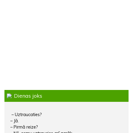
Dienas joks
– Uztraucaties?
– Jā.
– Pirmā reize?