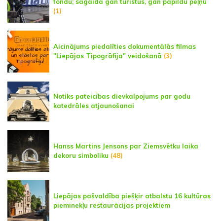
fondu; sagaida gan tūristus, gan papildu peļņu
(1)
Aicinājums piedalīties dokumentālās filmas
"Liepājas Tipogrāfija" veidošanā
(3)
Notiks pateicības dievkalpojums par godu
katedrāles atjaunošanai
Hanss Martins Jensons par Ziemsvētku laika
dekoru simboliku
(48)
Liepājas pašvaldība piešķir atbalstu 16 kultūras
pieminekļu restaurācijas projektiem