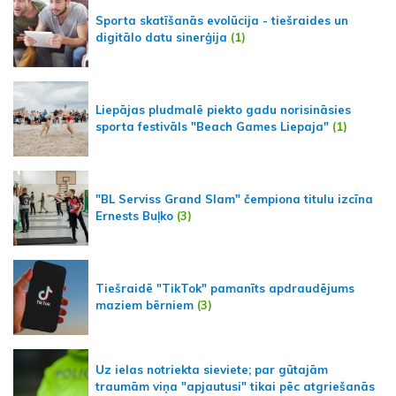
Sporta skatīšanās evolūcija - tiešraides un
digitālo datu sinerģija
(1)
Liepājas pludmalē piekto gadu norisināsies
sporta festivāls "Beach Games Liepaja"
(1)
"BL Serviss Grand Slam" čempiona titulu izcīna
Ernests Buļko
(3)
Tiešraidē "TikTok" pamanīts apdraudējums
maziem bērniem
(3)
Uz ielas notriekta sieviete; par gūtajām
traumām viņa "apjautusi" tikai pēc atgriešanās