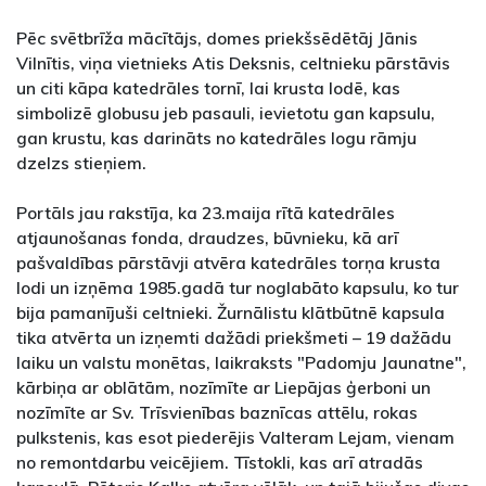
Pēc svētbrīža mācītājs, domes priekšsēdētāj Jānis
Vilnītis, viņa vietnieks Atis Deksnis, celtnieku pārstāvis
un citi kāpa katedrāles tornī, lai krusta lodē, kas
simbolizē globusu jeb pasauli, ievietotu gan kapsulu,
gan krustu, kas darināts no katedrāles logu rāmju
dzelzs stieņiem.
Portāls jau rakstīja, ka 23.maija rītā katedrāles
atjaunošanas fonda, draudzes, būvnieku, kā arī
pašvaldības pārstāvji atvēra katedrāles torņa krusta
lodi un izņēma 1985.gadā tur noglabāto kapsulu, ko tur
bija pamanījuši celtnieki. Žurnālistu klātbūtnē kapsula
tika atvērta un izņemti dažādi priekšmeti – 19 dažādu
laiku un valstu monētas, laikraksts "Padomju Jaunatne",
kārbiņa ar oblātām, nozīmīte ar Liepājas ģerboni un
nozīmīte ar Sv. Trīsvienības baznīcas attēlu, rokas
pulkstenis, kas esot piederējis Valteram Lejam, vienam
no remontdarbu veicējiem. Tīstokli, kas arī atradās