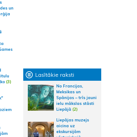
s
ides un
erģija
ē
ta
 Games
d
Lasītākie raksti
itulu
ļko
(3)
No Francijas,
Meksikas un
Spānijas – trīs jauni
k"
ielu mākslas stāsti
Liepājā
(2)
aziem
Liepājas muzejs
aicina uz
a
ekskursijām
ajām