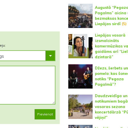
Augustā “Pegaz
Pagalms” aicina 
bezmaksas konce
Liepājas sirdī
(5)
Liepājas vasarā
izsmalcināts
eju:
kamermūzikas va
gaidāms arī “Lie
dzintarā”
Džezs, šerbets un
pomelo: kas šone
notiks “Pegaza
Pagalmā”?
Daudzveidīga un
notikumiem bagā
vasaras sezona
koncertdārzā “Pū
Pievienot
vējiņi!”