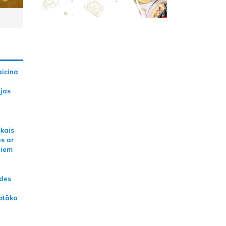
aicina
ijas
skais
es ar
jiem
ādes
otāko