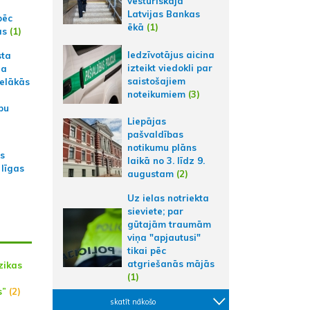
vēsturiskajā
Latvijas Bankas
pēc
ēkā
(1)
ās
(1)
Iedzīvotājus aicina
sta
izteikt viedokli par
na
saistošajiem
ielākās
noteikumiem
(3)
bu
Liepājas
pašvaldības
notikumu plāns
as
laikā no 3. līdz 9.
 līgas
augustam
(2)
Uz ielas notriekta
sieviete; par
gūtajām traumām
viņa "apjautusi"
tikai pēc
atgriešanās mājās
zikas
(1)
s”
(2)
skatīt nākošo