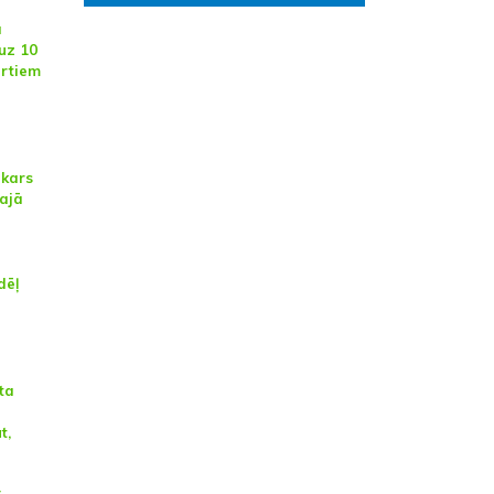
a
uz 10
rtiem
kars
lajā
dēļ
ta
t,