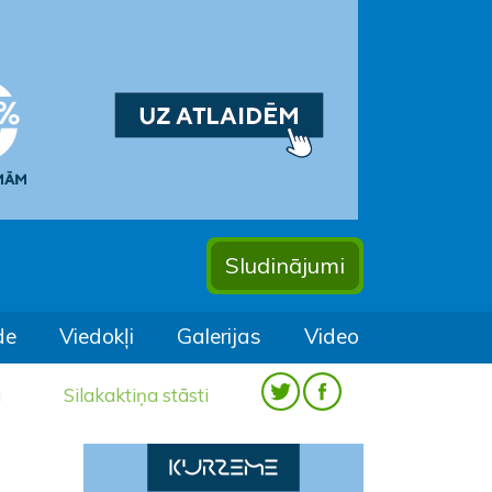
Sludinājumi
de
Viedokļi
Galerijas
Video
a
Silakaktiņa stāsti