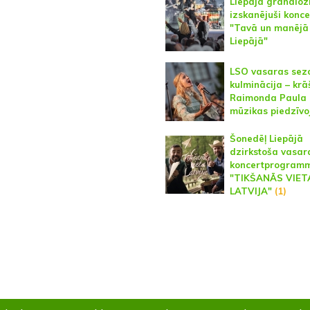
Liepājā grandioz
izskanējuši konce
"Tavā un manējā
Liepājā"
LSO vasaras sez
kulminācija – krā
Raimonda Paula
mūzikas piedzīv
Šonedēļ Liepājā
dzirkstoša vasar
koncertprogram
"TIKŠANĀS VIET
LATVIJA"
(1)