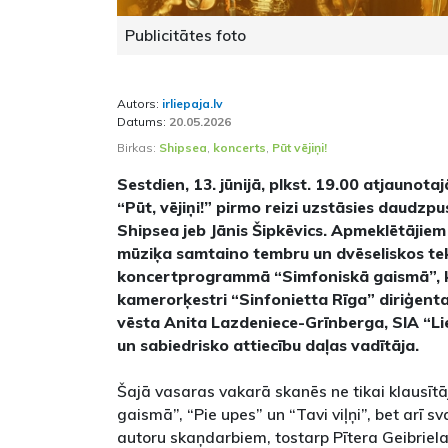
Publicitātes foto
Autors:
irliepaja.lv
Datums:
20.05.2026
Birkas:
Shipsea
,
koncerts
,
Pūt vējiņi!
Sestdien, 13. jūnijā, plkst. 19.00 atjaunot
“Pūt, vējiņi!” pirmo reizi uzstāsies daudzp
Shipsea jeb Jānis Šipkēvics. Apmeklētājiem
mūziķa samtaino tembru un dvēseliskos tek
koncertprogrammā “Simfoniskā gaismā”, k
kamerorķestri “Sinfonietta Rīga” diriģen
vēsta Anita Lazdeniece-Grīnberga, SIA “Li
un sabiedrisko attiecību daļas vadītāja.
Šajā vasaras vakarā skanēs ne tikai klausītā
gaismā”, “Pie upes” un “Tavi viļņi”, bet arī sv
autoru skaņdarbiem, tostarp Pītera Geibriel