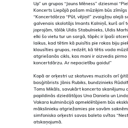
Up” un grupas “Jauns Mēness” dziesmai “Piek
Koncerts Liepājā pašam mūziķim būs zīmīgs a
“Koncertdārza “Pūt, vējiņi!” zvaigžņu alejā s
galvenais skolotājs Imants Kalniņš, kurš arī 
joprojām, tālāk Uldis Stabulnieks, Uldis Marhi
elki šo vietu tur un sargā, tāpēc ir īpaši atce
laikus, kad tētim kā puisītis pie rokas biju pie
klausīties grupas, redzēt, kā tētis vada mūzi
atgriešanās cikls, kas mani ir aizvedis pirmo
koncertdārzu. Ar nepacietību gaidu!”
Kopā ar orķestri uz skatuves muzicēs arī ģitār
basģitārists Jānis Rubiks, bundzinieks Rūdol
Toms Mikāls, savukārt koncerta skanējumu 
papildinās dziedātājas Una Daniela un Lind
Vakara kulminācijā apmeklētājiem būs eksklu
mākslinieku atgriežamies pie savām saknēm
simfonisko orķestri savas baleta svītas “Ne
atskaņojumā.