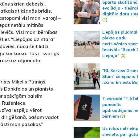
Sporta skatīšanā
ūns skrien debesīs”.
evolūcija - tiešra
tkalsatikšanās brīdis.
digitālo datu sin
astopami visi mani varoņi –
(1)
tepat netālu mitinās
levičs. Visi mani bērnības
Liepājas pludmal
piekto gadu
rēties “Liepājas dzintara”
norisināsies spor
kļāvies, nācu šeit līdzi
festivāls "Beach
ķu konkursu. Tas ir svarīgs
Liepaja"
(1)
 reizi uz atjaunoto
"BL Serviss Gran
Slam" čempiona t
ists Miķelis Putniņš,
izcīna Ernests Bu
fs Dankfelds un pianists
ar spēcīgām balsīm
Tiešraidē "TikTo
a Rušeniece.
pamanīts
zīva iespēja vērot
apdraudējums m
bērniem
(3)
 diriģēšanā, pašam vadot
stāsti man pasakas”
Uz ielas notriekt
sieviete; par gūt