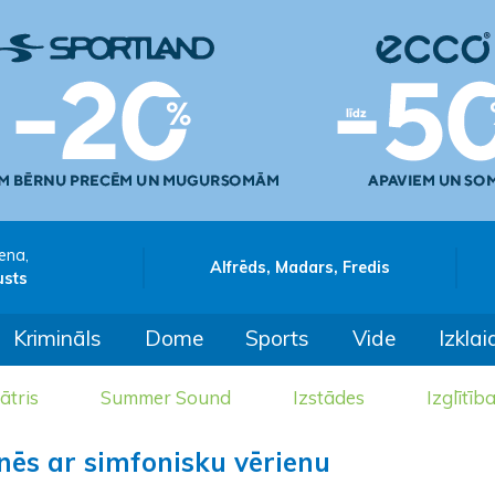
ena,
Alfrēds, Madars, Fredis
usts
Krimināls
Dome
Sports
Vide
Izklai
ātris
Summer Sound
Izstādes
Izglītīb
nēs ar simfonisku vērienu