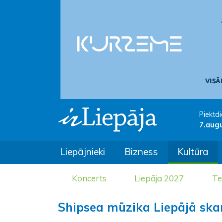
Piektdi
7.aug
Liepājnieki
Bizness
Kultūra
Koncerts
Liepāja 2027
Te
Shipsea mūzika Liepājā ska