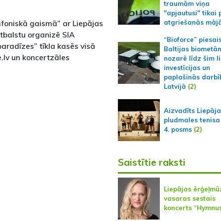
traumām viņa
"apjautusi" tikai 
mfoniskā gaismā” ar Liepājas
atgriešanās māj
atbalstu organizē SIA
“Bioforce” piesai
paradīzes” tīkla kasēs visā
Baltijas biometā
.lv un koncertzāles
nozarē līdz šim l
investīcijas un
paplašinās darbī
Latvijā
(2)
Aizvadīts Liepāj
pludmales tenisa
4. posms
(2)
Saistītie raksti
Liepājas ērģeļmū
vasaras sestais
koncerts “Hymnu