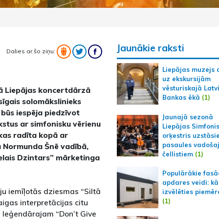
Jaunākie raksti
Dalies ar šo ziņu:
Liepājas muzejs 
uz ekskursijām
vēsturiskajā Latv
ajā Liepājas koncertdārzā
Bankas ēkā
(1)
usīgais solomākslinieks
 būs iespēja piedzīvot
Jaunajā sezonā
stus ar simfonisku vērienu
Liepājas Simfoni
as radīta kopā ar
orķestris uzstāsi
pasaules vadoša
ta Normunda Šnē vadībā,
čellistiem
(1)
elais Dzintars” mārketinga
Populārākie fas
apdares veidi: kā
ju iemīļotās dziesmas “Siltā
izvēlēties piemēr
(1)
aigas interpretācijas citu
a leģendārajam “Don’t Give