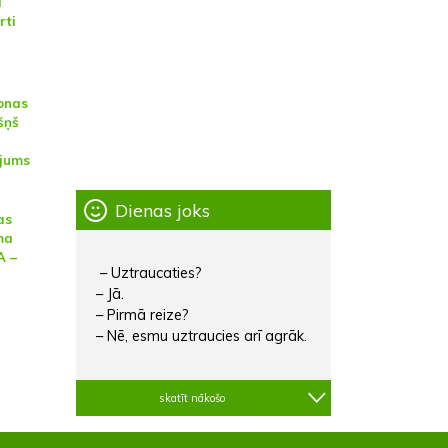
i
rti
onas
šņš
ojums
Dienas joks
as
ma
A –
– Uztraucaties?
– Jā.
– Pirmā reize?
– Nē, esmu uztraucies arī agrāk.
skatīt nākošo