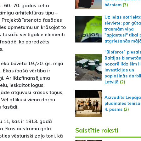
bērniem
(3)
s. 60.–70. gados celta
īmīgu arhitektūras tipu –
Uz ielas notriekt
. Projektā īstenota fasādes
sieviete; par gūt
ādes apmetumu un krāsojot to
traumām viņa
as fasāžu vērtīgākie elementi
"apjautusi" tikai 
 fasādē, ko paredzēts
atgriešanās māj
s.
“Bioforce” piesai
Baltijas biometā
ēka būvēta 19./20. gs. mijā
nozarē līdz šim l
 Ēkas īpašā vērtība ir
investīcijas un
paplašinās darbī
ņi. Ar līdzfinansējuma
Latvijā
(2)
u, ieskaitot logus,
sāde atguvusi krāsas toņus,
Aizvadīts Liepāj
 Vēl atlikusi viena darbu
pludmales tenisa
 fasādi.
4. posms
(2)
 11, kas ir 1913. gadā
kta ēkas austrumu gala
Saistītie raksti
ties vēsturiski zaļo toni, kā