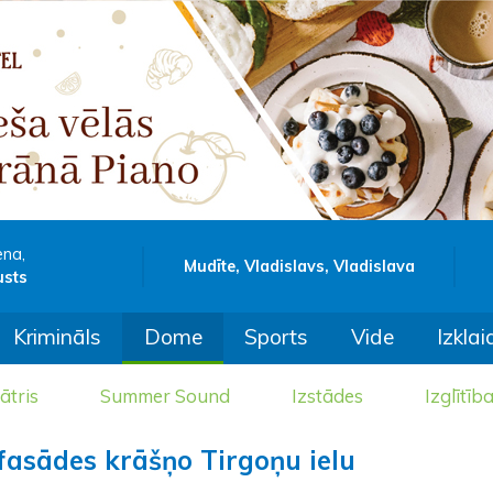
ena,
Mudīte, Vladislavs, Vladislava
usts
Krimināls
Dome
Sports
Vide
Izklai
ātris
Summer Sound
Izstādes
Izglītīb
fasādes krāšņo Tirgoņu ielu