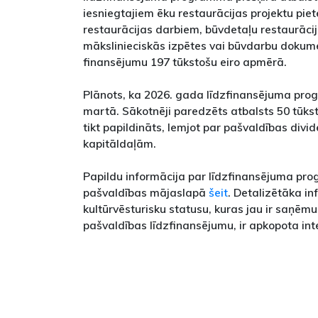
iesniegtajiem ēku restaurācijas projektu pie
restaurācijas darbiem, būvdetaļu restaurācija
mākslinieciskās izpētes vai būvdarbu dokumen
finansējumu 197 tūkstošu eiro apmērā.
Plānots, ka 2026. gada līdzfinansējuma pro
martā. Sākotnēji paredzēts atbalsts 50 tūks
tikt papildināts, lemjot par pašvaldības div
kapitāldaļām.
Papildu informācija par līdzfinansējuma p
pašvaldības mājaslapā
šeit
. Detalizētāka i
kultūrvēsturisku statusu, kuras jau ir saņēm
pašvaldības līdzfinansējumu, ir apkopota int