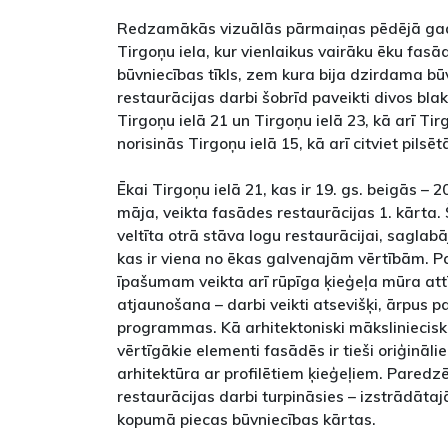
Redzamākās vizuālās pārmaiņas pēdējā gada 
Tirgoņu iela, kur vienlaikus vairāku ēku fasā
būvniecības tīkls, zem kura bija dzirdama bū
restaurācijas darbi šobrīd paveikti divos bl
Tirgoņu ielā 21 un Tirgoņu ielā 23, kā arī Tir
norisinās Tirgoņu ielā 15, kā arī citviet pilsēt
Ēkai Tirgoņu ielā 21, kas ir 19. gs. beigās – 
māja, veikta fasādes restaurācijas 1. kārt
veltīta otrā stāva logu restaurācijai, saglab
kas ir viena no ēkas galvenajām vērtībām. Par
īpašumam veikta arī rūpīga ķieģeļa mūra att
atjaunošana – darbi veikti atsevišķi, ārpus 
programmas. Kā arhitektoniski mākslinieciska
vērtīgākie elementi fasādēs ir tieši oriģināli
arhitektūra ar profilētiem ķieģeļiem. Paredzē
restaurācijas darbi turpināsies – izstrādāta
kopumā piecas būvniecības kārtas.