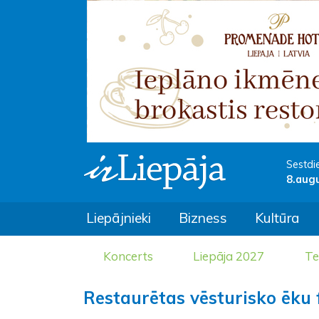
Sestdi
8.aug
Liepājnieki
Bizness
Kultūra
Koncerts
Liepāja 2027
Te
Restaurētas vēsturisko ēku 