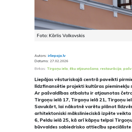
Foto: Kārlis Volkovskis
Autors:
irliepaja.lv
Datums:
27.02.2026
Birkas:
Tirgoņu iela
,
ēku atjaunošana
,
restaurācija
,
pašv
Liepājas vēsturiskajā centrā paveikti pirm
līdzfinansētie projekti kultūras pieminek
Ar pašvaldības atbalstu ir atjaunotas četr
Tirgoņu ielā 17, Tirgoņu ielā 21, Tirgoņu ie
Savukārt, lai nākotnē varētu plānot līdzvē
arhitektoniski mākslinieciskā izpēte veikt
6, Peldu ielā 25, kā arī kāpņu telpai Tirgoņ
būvvaldes sabiedrisko attiecību speciāliste