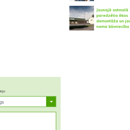
Jaunajā ostmalā 
paredzētia ēkas
demontāža un ja
nama būvniecība
eju: