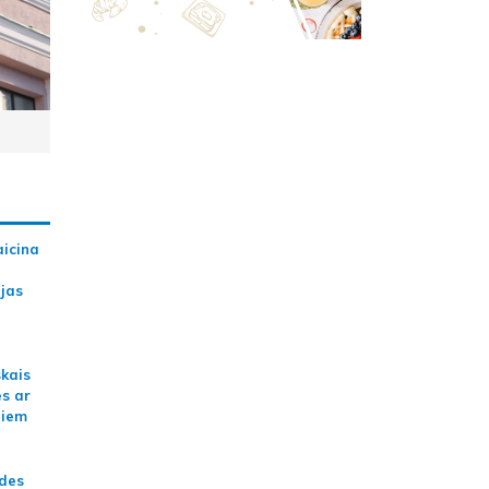
aicina
ijas
skais
es ar
jiem
ādes