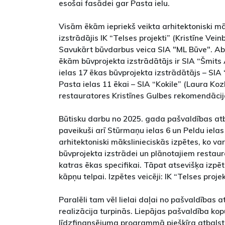
esošai fasādei gar Pasta ielu.
Visām ēkām iepriekš veikta arhitektoniski mā
izstrādājis IK “Telses projekti” (Kristīne Vein
Savukārt būvdarbus veica SIA "ML Būve". Ab
ēkām būvprojekta izstrādātājs ir SIA “Šmits 
ielas 17 ēkas būvprojekta izstrādātājs – SIA 
Pasta ielas 11 ēkai – SIA “Kokile” (Laura Koz
restauratores Kristīnes Gulbes rekomendācij
Būtisku darbu no 2025. gada pašvaldības atb
paveikuši arī Stūrmaņu ielas 6 un Peldu ielas
arhitektoniski mākslinieciskās izpētes, ko v
būvprojekta izstrādei un plānotajiem restaur
katras ēkas specifikai. Tāpat atsevišķa izpēt
kāpņu telpai. Izpētes veicēji: IK “Telses projek
Paralēli tam vēl lielai daļai no pašvaldības a
realizācija turpinās. Liepājas pašvaldība k
līdzfinansējuma programmā piešķīra atbalst