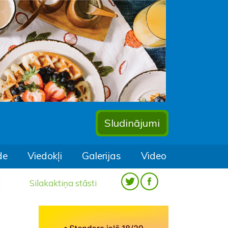
Sludinājumi
de
Viedokļi
Galerijas
Video
a
Silakaktiņa stāsti