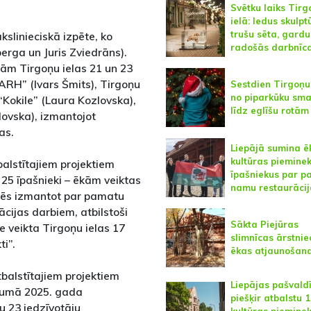
Svētku laiks Tirg
ielā: ledus skulpt
trušu sēta, gard
kslinieciskā izpēte, ko
radošās darbnīc
berga un Juris Zviedrāns).
ām Tirgoņu ielas 21 un 23
ARH” (Ivars Šmits), Tirgoņu
Sestdien Tirgoņu 
no piparkūku sm
“Kokile” (Laura Kozlovska),
līdz eglīšu rotām
lovska), izmantojot
as.
Liepājā sumina ē
kultūras pieminek
alstītajiem projektiem
īpašniekus par p
 25 īpašnieki – ēkām veiktas
namu restaurācij
arēs izmantot par pamatu
ācijas darbiem, atbilstoši
Sākta Piejūras
e veikta Tirgoņu ielas 17
slimnīcas ārstnie
ti”.
ēkas atjaunošan
tbalstītajiem projektiem
Liepājas pašvald
opumā 2025. gada
piešķir atbalstu 
u 23 iedzīvotāju