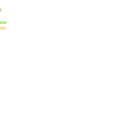
7
una
(5)