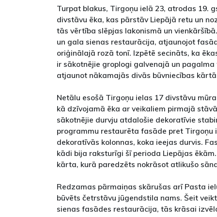
Turpat blakus, Tirgoņu ielā 23, atrodas 19. g
divstāvu ēka, kas pārstāv Liepājā retu un noz
tās vērtība slēpjas lakonismā un vienkāršībā
un gala sienas restaurācija, atjaunojot fas
oriģinālajā rozā tonī. Izpētē secināts, ka ēk
ir sākotnējie groplogi galvenajā un pagalma
atjaunot nākamajās divās būvniecības kārtā
Netālu esošā Tirgoņu ielas 17 divstāvu mūra 
kā dzīvojamā ēka ar veikaliem pirmajā stāvā.
sākotnējie durvju atdalošie dekoratīvie stabi
programmu restaurēta fasāde pret Tirgoņu iel
dekoratīvās kolonnas, koka ieejas durvis. Fa
kādi bija raksturīgi šī perioda Liepājas ēkām.
kārta, kurā paredzēts nokrāsot atlikušo sāna
Redzamas pārmaiņas skārušas arī Pasta ielu
būvēts četrstāvu jūgendstila nams. Šeit vei
sienas fasādes restaurācija, tās krāsai izvēlo