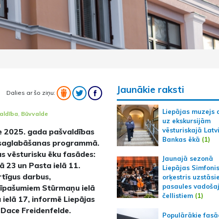
Jaunākie raksti
Dalies ar šo ziņu:
Liepājas muzejs 
aldība
,
Būvvalde
uz ekskursijām
vēsturiskajā Latv
ie 2025. gada pašvaldības
Bankas ēkā
(1)
ļu saglabāšanas programmā.
as vēsturisku ēku fasādes:
Jaunajā sezonā
lā 23 un Pasta ielā 11.
Liepājas Simfoni
rtīgus darbus,
orķestris uzstāsi
pasaules vadoša
a īpašumiem Stūrmaņu ielā
čellistiem
(1)
u ielā 17, informē Liepājas
 Dace Freidenfelde.
Populārākie fas