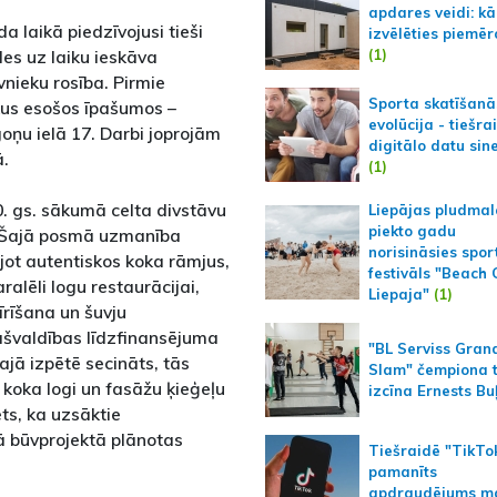
apdares veidi: kā
laikā piedzīvojusi tieši
izvēlēties piemēr
(1)
des uz laiku ieskāva
vnieku rosība. Pirmie
Sporta skatīšanā
akus esošos īpašumos –
evolūcija - tiešra
goņu ielā 17. Darbi joprojām
digitālo datu sin
ā.
(1)
20. gs. sākumā celta divstāvu
Liepājas pludmal
piekto gadu
a. Šajā posmā uzmanība
norisināsies spor
ājot autentiskos koka rāmjus,
festivāls "Beach
alēli logu restaurācijai,
Liepaja"
(1)
īrīšana un šuvju
pašvaldības līdzfinansējuma
"BL Serviss Gran
jā izpētē secināts, tās
Slam" čempiona t
e koka logi un fasāžu ķieģeļu
izcīna Ernests Bu
ts, ka uzsāktie
jā būvprojektā plānotas
Tiešraidē "TikTo
pamanīts
apdraudējums m