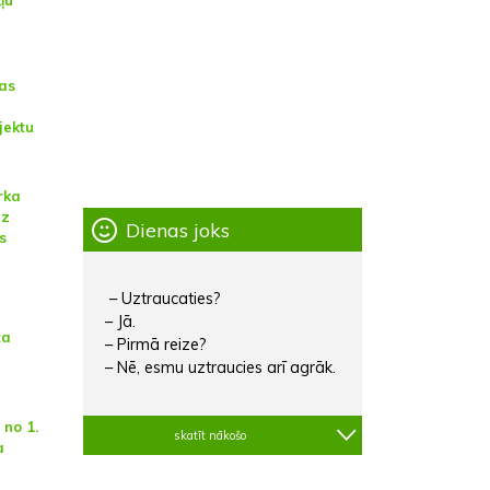
ļu
bas
jektu
rka
ez
Dienas joks
s
– Uztraucaties?
– Jā.
ta
– Pirmā reize?
– Nē, esmu uztraucies arī agrāk.
 no 1.
skatīt nākošo
a