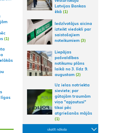
vēsturiskajā
Latvijas Bankas
ēkā
(1)
a
ajām
Iedzīvotājus aicina
izteikt viedokli par
pēc
saistošajiem
ās
(1)
noteikumiem
(3)
sta
Liepājas
na
pašvaldības
ielākās
notikumu plāns
laikā no 3. līdz 9.
bu
augustam
(2)
Uz ielas notriekta
sieviete; par
as
gūtajām traumām
 līgas
viņa "apjautusi"
tikai pēc
atgriešanās mājās
(1)
skatīt nākošo