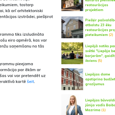
kultūras pieminek
teikumiem, tostarp
restaurācijas
projektiem
i, kā arī arhitektoniski
tācijas izstrādei, piešķirot
Piešķir pašvaldī
atbalstu 23 ēku
restaurācijas pro
gramma tiks izsludināta
pieteikumiem
(2)
tošu eiro apmērā, kas var
idenžu saņemšanu no tās
Liepājā notiks pa
svētki "Liepāja b
barjerām", gaidīt
ikviens
(5)
rogrammu pieejama
nformācija par ēkām ar
Liepājas dome
ušas vai var pretendēt uz
apstiprina budže
eraktīvā kartē
šeit
.
grozījumus
Liepājas būvvaldi
jūnija vadīs Baib
Mazrima
(1)