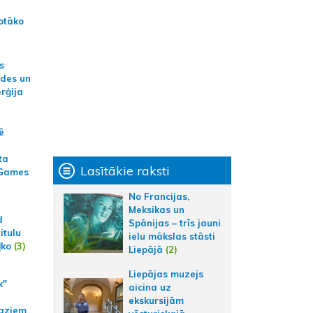
otāko
s
ides un
erģija
ē
ta
Lasītākie raksti
 Games
No Francijas,
Meksikas un
d
Spānijas – trīs jauni
itulu
ielu mākslas stāsti
ļko
(3)
Liepājā
(2)
Liepājas muzejs
k"
aicina uz
ekskursijām
aziem