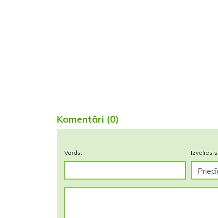
Komentāri (0)
Vārds:
Izvēlies s