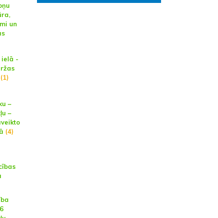
oņu
ūra,
umi un
as
ielā -
aržas
(1)
ku –
ļu –
aveikto
ā
(4)
cības
a
ība
16