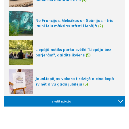
No Francijas, Meksikas un Spānijas – trīs
jauni ielu mākslas stāsti Liepājā
(2)
Liepājā notiks parka svētki "Liepāja bez
barjerām", gaidīts ikviens
(5)
JaunLiepājas vakara tirdziņš aicina kopā
svinēt divu gadu jubileju
(5)
skatīt nākošo