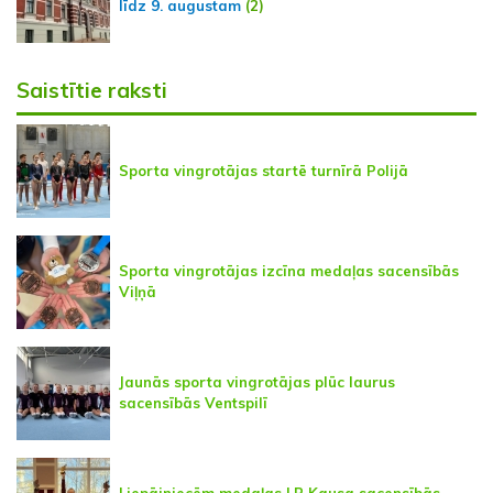
līdz 9. augustam
(2)
Saistītie raksti
Sporta vingrotājas startē turnīrā Polijā
Sporta vingrotājas izcīna medaļas sacensībās
Viļņā
Jaunās sporta vingrotājas plūc laurus
sacensībās Ventspilī