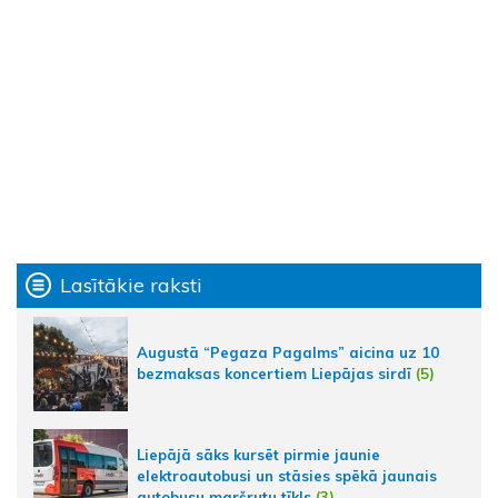
Lasītākie raksti
Augustā “Pegaza Pagalms” aicina uz 10
bezmaksas koncertiem Liepājas sirdī
(5)
Liepājā sāks kursēt pirmie jaunie
elektroautobusi un stāsies spēkā jaunais
autobusu maršrutu tīkls
(3)