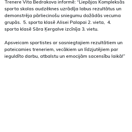
Trenere Vita Bedrakova informē: “Liepājas Kompleksās
sporta skolas audzēknes uzrādīja labus rezultātus un
demonstrēja pārliecinošu sniegumu dažādās vecuma
grupās. 5. sporta klasē Alisei Palapai 2. vieta, 4.
sporta klasē Sāra Ķergalve izcīnīja 3. vietu.
Apsveicam sportistes ar sasniegtajiem rezultātiem un
pateicamies treneriem, vecākiem un līdzjutējiem par
ieguldīto darbu, atbalstu un emocijām sacensību laikā!”