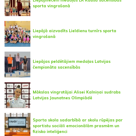
Liepājniecēm medaļas LR Kausa sacensībās
sporta vingrošanā
Liepājā aizvadīts Lieldienu turnīrs sporta
vingrošanā
Liepājas peldētājiem medaļas Latvijas
čempionāta sacensībās
Mākslas vingrotājai Alisei Kalniņai sudrabs
Latvijas Jaunatnes Olimpiādē
Sporta skola sadarbībā ar skolu rūpējas par
sportistu sociāli emocionālām prasmēm un
fizisko inteliģenci