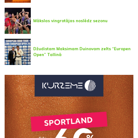
Mākslas vingrotājas noslēdz sezonu
Džudistam Maksimam Duinovam zelts “Europen
Open” Tallinā