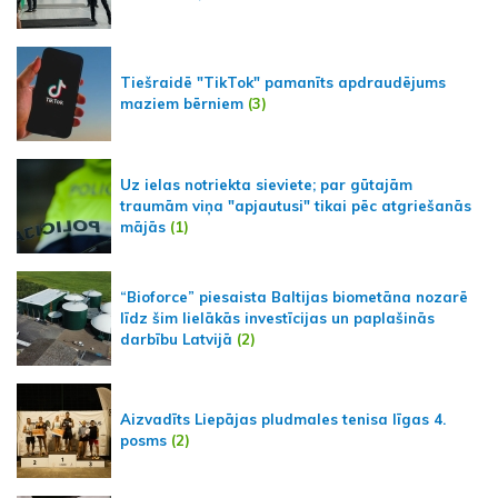
Tiešraidē "TikTok" pamanīts apdraudējums
maziem bērniem
(3)
Uz ielas notriekta sieviete; par gūtajām
traumām viņa "apjautusi" tikai pēc atgriešanās
mājās
(1)
“Bioforce” piesaista Baltijas biometāna nozarē
līdz šim lielākās investīcijas un paplašinās
darbību Latvijā
(2)
Aizvadīts Liepājas pludmales tenisa līgas 4.
posms
(2)