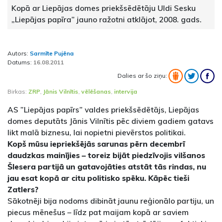
Kopā ar Liepājas domes priekšsēdētāju Uldi Sesku
„Liepājas papīra” jauno ražotni atklājot, 2008. gads.
Autors:
Sarmīte Pujēna
Datums:
16.08.2011
Dalies ar šo ziņu:
Birkas:
ZRP
,
Jānis Vilnītis
,
vēlēšanas
,
intervija
AS ”Liepājas papīrs” valdes priekšsēdētājs, Liepājas
domes deputāts Jānis Vilnītis pēc diviem gadiem gatavs
likt malā biznesu, lai nopietni pievērstos politikai.
Kopš mūsu iepriekšējās sarunas pērn decembrī
daudzkas mainījies – toreiz bijāt piedzīvojis vilšanos
Šlesera partijā un gatavojāties atstāt tās rindas, nu
jau esat kopā ar citu politisko spēku. Kāpēc tieši
Zatlers?
Sākotnēji bija nodoms dibināt jaunu reģionālo partiju, un
piecus mēnešus – līdz pat maijam kopā ar saviem