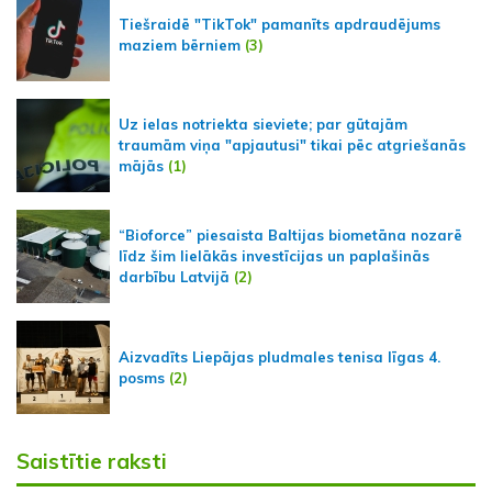
Tiešraidē "TikTok" pamanīts apdraudējums
maziem bērniem
(3)
Uz ielas notriekta sieviete; par gūtajām
traumām viņa "apjautusi" tikai pēc atgriešanās
mājās
(1)
“Bioforce” piesaista Baltijas biometāna nozarē
līdz šim lielākās investīcijas un paplašinās
darbību Latvijā
(2)
Aizvadīts Liepājas pludmales tenisa līgas 4.
posms
(2)
Saistītie raksti