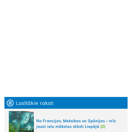
Lasītākie raksti
No Francijas, Meksikas un Spānijas – trīs
jauni ielu mākslas stāsti Liepājā
(2)