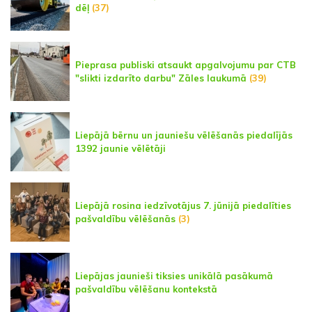
dēļ
(37)
Pieprasa publiski atsaukt apgalvojumu par CTB
"slikti izdarīto darbu" Zāles laukumā
(39)
Liepājā bērnu un jauniešu vēlēšanās piedalījās
1392 jaunie vēlētāji
Liepājā rosina iedzīvotājus 7. jūnijā piedalīties
pašvaldību vēlēšanās
(3)
Liepājas jaunieši tiksies unikālā pasākumā
pašvaldību vēlēšanu kontekstā