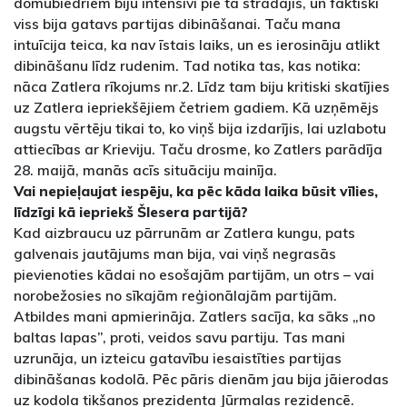
domubiedriem biju intensīvi pie tā strādājis, un faktiski
viss bija gatavs partijas dibināšanai. Taču mana
intuīcija teica, ka nav īstais laiks, un es ierosināju atlikt
dibināšanu līdz rudenim. Tad notika tas, kas notika:
nāca Zatlera rīkojums nr.2. Līdz tam biju kritiski skatījies
uz Zatlera iepriekšējiem četriem gadiem. Kā uzņēmējs
augstu vērtēju tikai to, ko viņš bija izdarījis, lai uzlabotu
attiecības ar Krieviju. Taču drosme, ko Zatlers parādīja
28. maijā, manās acīs situāciju mainīja.
Vai nepieļaujat iespēju, ka pēc kāda laika būsit vīlies,
līdzīgi kā iepriekš Šlesera partijā?
Kad aizbraucu uz pārrunām ar Zatlera kungu, pats
galvenais jautājums man bija, vai viņš negrasās
pievienoties kādai no esošajām partijām, un otrs – vai
norobežosies no sīkajām reģionālajām partijām.
Atbildes mani apmierināja. Zatlers sacīja, ka sāks „no
baltas lapas”, proti, veidos savu partiju. Tas mani
uzrunāja, un izteicu gatavību iesaistīties partijas
dibināšanas kodolā. Pēc pāris dienām jau bija jāierodas
uz kodola tikšanos prezidenta Jūrmalas rezidencē.