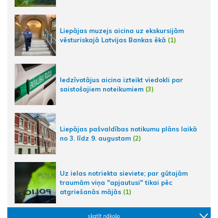
Liepājas muzejs aicina uz ekskursijām
vēsturiskajā Latvijas Bankas ēkā
(1)
Iedzīvotājus aicina izteikt viedokli par
saistošajiem noteikumiem
(3)
Liepājas pašvaldības notikumu plāns laikā
no 3. līdz 9. augustam
(2)
Uz ielas notriekta sieviete; par gūtajām
traumām viņa "apjautusi" tikai pēc
atgriešanās mājās
(1)
skatīt nākošo