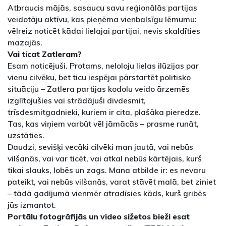
Atbraucis mājās, sasaucu savu reģionālās partijas
veidotāju aktīvu, kas pieņēma vienbalsīgu lēmumu:
vēlreiz noticēt kādai lielajai partijai, nevis skaldīties
mazajās.
Vai ticat Zatleram?
Esam noticējuši. Protams, neloloju lielas ilūzijas par
vienu cilvēku, bet ticu iespējai pārstartēt politisko
situāciju – Zatlera partijas kodolu veido ārzemēs
izglītojušies vai strādājuši divdesmit,
trīsdesmitgadnieki, kuriem ir cita, plašāka pieredze.
Tas, kas viņiem varbūt vēl jāmācās – prasme runāt,
uzstāties.
Daudzi, sevišķi vecāki cilvēki man jautā, vai nebūs
vilšanās, vai var ticēt, vai atkal nebūs kārtējais, kurš
tikai slauks, lobēs un zags. Mana atbilde ir: es nevaru
pateikt, vai nebūs vilšanās, varat stāvēt malā, bet ziniet
– tādā gadījumā vienmēr atradīsies kāds, kurš gribēs
jūs izmantot.
Portālu fotogrāfijās un video sižetos bieži esat