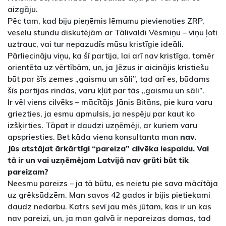
aizgāju.
Pēc tam, kad biju pieņēmis lēmumu pievienoties ZRP,
veselu stundu diskutējām ar Tālivaldi Vēsmiņu – viņu ļoti
uztrauc, vai tur nepazudīs mūsu kristīgie ideāli.
Pārliecināju viņu, ka šī partija, lai arī nav kristīga, tomēr
orientēta uz vērtībām, un, ja Jēzus ir aicinājis kristiešu
būt par šīs zemes „gaismu un sāli”, tad arī es, būdams
šīs partijas rindās, varu kļūt par tās „gaismu un sāli”.
Ir vēl viens cilvēks – mācītājs Jānis Bitāns, pie kura varu
griezties, ja esmu apmulsis, ja nespēju par kaut ko
izšķirties. Tāpat ir daudzi uzņēmēji, ar kuriem varu
apspriesties. Bet kāda viena konsultanta man
nav.
Jūs atstājat ārkārtīgi “pareiza” cilvēka iespaidu. Vai
tā ir un vai uzņēmējam Latvijā nav grūti būt tik
pareizam?
Neesmu pareizs – ja tā būtu, es neietu pie sava mācītāja
uz grēksūdzēm. Man savos 42 gados ir bijis pietiekami
daudz nedarbu. Katrs sevī jau mēs jūtam, kas ir un kas
nav pareizi, un, ja man galvā ir nepareizas domas, tad