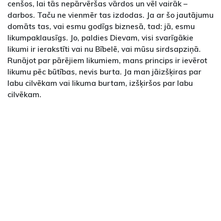
cenšos, lai tās nepārvēršas vārdos un vēl vairāk –
darbos. Taču ne vienmēr tas izdodas. Ja ar šo jautājumu
domāts tas, vai esmu godīgs biznesā, tad: jā, esmu
likumpaklausīgs. Jo, paldies Dievam, visi svarīgākie
likumi ir ierakstīti vai nu Bībelē, vai mūsu sirdsapziņā.
Runājot par pārējiem likumiem, mans princips ir ievērot
likumu pēc būtības, nevis burta. Ja man jāizšķiras par
labu cilvēkam vai likuma burtam, izšķiršos par labu
cilvēkam.