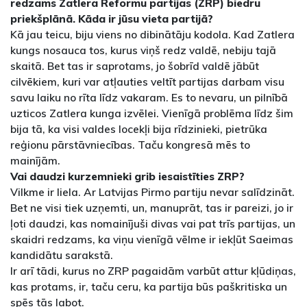
redzams Zatlera Reformu partijas (ZRP) biedru
priekšplānā. Kāda ir jūsu vieta partijā?
Kā jau teicu, biju viens no dibinātāju kodola. Kad Zatlera
kungs nosauca tos, kurus viņš redz valdē, nebiju tajā
skaitā. Bet tas ir saprotams, jo šobrīd valdē jābūt
cilvēkiem, kuri var atļauties veltīt partijas darbam visu
savu laiku no rīta līdz vakaram. Es to nevaru, un pilnībā
uzticos Zatlera kunga izvēlei. Vienīgā problēma līdz šim
bija tā, ka visi valdes locekļi bija rīdzinieki, pietrūka
reģionu pārstāvniecības. Taču kongresā mēs to
mainījām.
Vai daudzi kurzemnieki grib iesaistīties ZRP?
Vilkme ir liela. Ar Latvijas Pirmo partiju nevar salīdzināt.
Bet ne visi tiek uzņemti, un, manuprāt, tas ir pareizi, jo ir
ļoti daudzi, kas nomainījuši divas vai pat trīs partijas, un
skaidri redzams, ka viņu vienīgā vēlme ir iekļūt Saeimas
kandidātu sarakstā.
Ir arī tādi, kurus no ZRP pagaidām varbūt attur kļūdiņas,
kas protams, ir, taču ceru, ka partija būs paškritiska un
spēs tās labot.