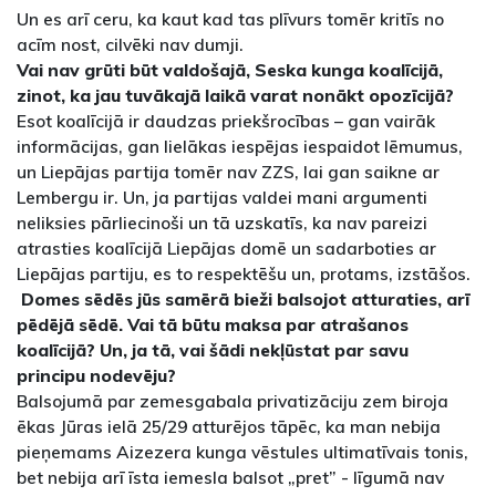
Un es arī ceru, ka kaut kad tas plīvurs tomēr kritīs no
acīm nost, cilvēki nav dumji.
Vai nav grūti būt valdošajā, Seska kunga koalīcijā,
zinot, ka jau tuvākajā laikā varat nonākt opozīcijā?
Esot koalīcijā ir daudzas priekšrocības – gan vairāk
informācijas, gan lielākas iespējas iespaidot lēmumus,
un Liepājas partija tomēr nav ZZS, lai gan saikne ar
Lembergu ir. Un, ja partijas valdei mani argumenti
neliksies pārliecinoši un tā uzskatīs, ka nav pareizi
atrasties koalīcijā Liepājas domē un sadarboties ar
Liepājas partiju, es to respektēšu un, protams, izstāšos.
Domes sēdēs jūs samērā bieži balsojot atturaties, arī
pēdējā sēdē. Vai tā būtu maksa par atrašanos
koalīcijā? Un, ja tā, vai šādi nekļūstat par savu
principu nodevēju?
Balsojumā par zemesgabala privatizāciju zem biroja
ēkas Jūras ielā 25/29 atturējos tāpēc, ka man nebija
pieņemams Aizezera kunga vēstules ultimatīvais tonis,
bet nebija arī īsta iemesla balsot „pret” - līgumā nav