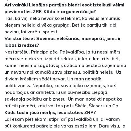
Arī vairāki Liepājas partijas biedri esot izteikuši vēlmi
pievienoties ZRF. Kāda ir argumentācija?
Tas, ka viņi neko nevar ko ietekmēt, ka visus lēmumus
pieņem neliela cilvēka grupiņa. Bet šo partiju tik labi
nezinu, lai varētu spriest.
Vai startēsiet Saeimas vēlēšanās, manuprāt, jums ir
labas izredzes?
Nestartēšu. Principa pēc. Pašvaldība, ja tu neesi mērs,
mēra vietnieks vai izpilddirektors, ir kaut kas cits, bet,
kamēr neesmu sagatavojis uzticamu pēcteci uzņēmumā
un nevaru nolikt malā savu biznesu, politikā neiešu. Uz
diviem krēsliem sēdēt nevar. Un man nepatīk
politbizness. Nepatika, ka savā laikā uzņēmējs, kurš
nodarbojas ar arhitektūru un būvniecību Liepājā,
savienoja politiku ar biznesu. Un man noteikti nepatika
arī citi piemēri, kaut vai tas pats Šķēle, Šlesers un Co.
Kāds tad ir jūsu mērķis, iesaistoties ZRP?
Lai esam pietiekami stipri arī pašvaldībā un lai varam
būt konkurenti pašreiz pie varas esošajiem. Daru visu, lai