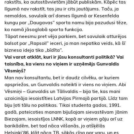
rakstīts, ka autostāvvietām jābūt publiskām. Kāpēc tas
līgumā nav rakstīt, tas jau ir cits jautājums. Taču, ja
nemaldos, savulaik arī domes līgumā ar Kesenfelda
kungu par „Daugavas” sporta namu bija pazudusi tēze,
ka namā jāsaglabā sporta funkcija.
Tāpat neesmu pret vēja parkiem, bet savulaik atturējos
balsot par „Rapsoil” ieceri, jo man nepatika veids, kā šī
biznesa ideja tika „bīdīta”.
Vai varat atklāt, kuri ir jūsu konsultanti politikā? Vai
taisnība, ka viens no viņiem ir uzņēmējs Gunvaldis
Vēsmiņš?
Man nav konsultantu, bet ir daudz cilvēku, ar kuriem
apspriežos, un Gunvaldis noteikti ir viens no viņiem. Abi
Vēsmiņi – Gunvaldis un Tālivaldis – bija tie, kas mani
uzaicināja iesaistīties Latvijas Pirmajā partijā. Līdz tam
biju ļoti tālu no politikas. Tikai studenta gados, 1991.
gadā, pateicoties manam bijušajam sievastēvam Jānim
Biezajam, iesaistījos LNNK, kopā ar viņiem gāju arī uz
barikādēm, bet tad nāca vilšanās, jo atšķēlās
Helsinki’86, klāt nāca TB, sākās cīņa par varu, un es