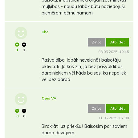
muļķības - naudu labāk būtu noziedojuši
piemēram bērnu namam.
Khe
Ziņot
Atbildēt
1
1
08.05.2025.
10:45
Pašvaldībai labāk neveicināt balsotāju
aktivitāti. Jo kas zin, ja bez pašvaldības
darbiniekiem vēl kāds balsos, ka nepaliek
vēl bez darba.
Opis VA
Ziņot
Atbildēt
0
0
11.05.2025.
07:08
Birokrāti, uz priekšu.! Balsosim par saviem
darba devējiem.