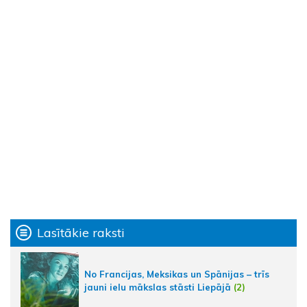
Lasītākie raksti
No Francijas, Meksikas un Spānijas – trīs
jauni ielu mākslas stāsti Liepājā
(2)