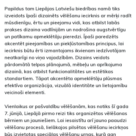
Papildus tam Liepājas Latviešu biedrības namā tiks
izveidots īpaši dizainēts vēlēšanu iecirknis ar mērķi radīt
mūsdienīgu, ērtu un pieejamu vidi, kas atbilst labās
prakses dizaina vadlīnijām un nodrošina augstvērtīgu
un patīkamu apmeklētāju pieredzi. Īpaši paredzēts
akcentēt pieejamības un piekļūstamības principus, lai
iecirknis būtu ērti izmantojams ikvienam iedzīvotājam
neatkarīgi no viņa vajadzībām. Dizains veidots
pārdomātā telpas plānojumā, mēbeļu un aprīkojuma
dizainā, kas atbilst funkcionalitātes un estētikas
standartiem. Tāpat akcentēta apmeklētāju plūsmas
efektīva organizācija, vizuālā identitāte un lietojamību
veicinoši elementi.
Vienlaikus ar pašvaldību vēlēšanām, kas notiks šī gada
7. jūnijā, Liepājā pirmo reizi tiks organizētas vēlēšanas
bērniem un jauniešiem. Lai iesaistītu arī jauno paaudzi
vēlēšanu procesā, lielākajos pilsētas vēlēšanu iecirkņos
būs izvietotas speciālas vēlēšanu urnas, kurā gan