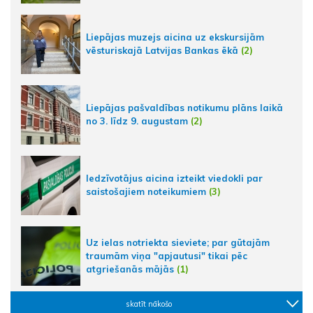
Liepājas muzejs aicina uz ekskursijām
vēsturiskajā Latvijas Bankas ēkā
(2)
Liepājas pašvaldības notikumu plāns laikā
no 3. līdz 9. augustam
(2)
Iedzīvotājus aicina izteikt viedokli par
saistošajiem noteikumiem
(3)
Uz ielas notriekta sieviete; par gūtajām
traumām viņa "apjautusi" tikai pēc
atgriešanās mājās
(1)
skatīt nākošo