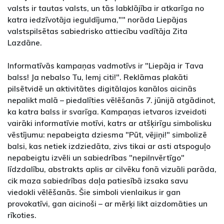
valsts ir tautas valsts, un tās labklājība ir atkarīga no
katra iedzīvotāja ieguldījuma,"" norāda Liepājas
valstspilsētas sabiedrisko attiecību vadītāja Zita
Lazdāne.
Informatīvās kampaņas vadmotīvs ir "Liepāja ir Tava
balss! Ja nebalso Tu, lemj citi!". Reklāmas plakāti
pilsētvidē un aktivitātes digitālajos kanālos aicinās
nepalikt malā – piedalīties vēlēšanās 7. jūnijā atgādinot,
ka katra balss ir svarīga. Kampaņas ietvaros izveidoti
vairāki informatīvie motīvi, katrs ar atšķirīgu simbolisku
vēstījumu: nepabeigta dziesma "Pūt, vējiņi!" simbolizē
balsi, kas netiek izdziedāta, zivs tikai ar asti atspoguļo
nepabeigtu izvēli un sabiedrības "nepilnvērtīgo"
līdzdalību, abstrakts aplis ar cilvēku fonā vizuāli parāda,
cik maza sabiedrības daļa patiesībā izsaka savu
viedokli vēlēšanās. Šie simboli vienlaikus ir gan
provokatīvi, gan aicinoši – ar mērķi likt aizdomāties un
rīkoties.