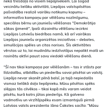
nekā trešdaļa no visiem liepājniekiem. Lai šogad
veicinātu lielāku aktivitāti, Liepājas valstspilsētas
pašvaldība realizē vairāku notikumu kopumu –
informatīvo kampaņu par vēlēšanu nozīmīgumu,
speciālas bērnu un jauniešu vēlēšanas "Demokrātija
sākas ģimenē", īpaši dizainētu vēlēšanu iecirkni
Liepājas Latviešu biedrības namā, kā arī vairākas
Liepājas jauniešu organizētas iniciatīvas – debates,
simulācijas spēles un citas norises. Šīs aktivitātes
vērstas uz to, lai mudinātu iedzīvotājus nepalikt malā un
rosinātu aktīvi paust savu viedokli vēlēšanu dienā.
"Šī nav tikai kampaņa par vēlēšanām – tas ir stāsts par
līdzdalību, atbildību un piederību savai pilsētai un valstij.
Liepāja nevar skanēt pilnā balsī, ja tajā nepiedalās
vismaz lielākā daļa liepājnieku. Mūsu pilsētas spēks
slēpjas tās cilvēkos – tikai kopā mēs varam veidot
pilsētu, kurā katrs jūtas piederīgs. Kā galveno
vadmotīvu un virzītājspēku esam izmantojuši pirmā
Latvijas valsts prezidenta Jāņa Čakstes sacīto: "Mūsu