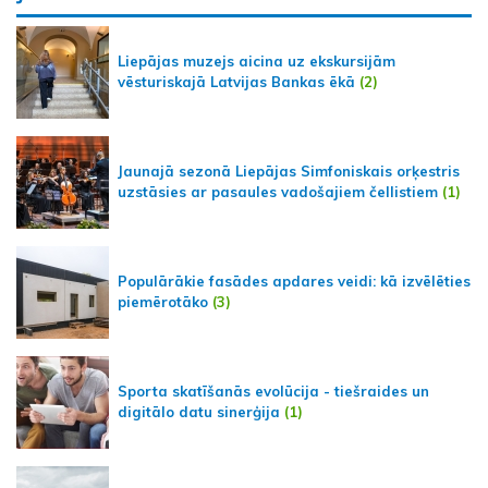
Liepājas muzejs aicina uz ekskursijām
vēsturiskajā Latvijas Bankas ēkā
(2)
Jaunajā sezonā Liepājas Simfoniskais orķestris
uzstāsies ar pasaules vadošajiem čellistiem
(1)
Populārākie fasādes apdares veidi: kā izvēlēties
piemērotāko
(3)
Sporta skatīšanās evolūcija - tiešraides un
digitālo datu sinerģija
(1)