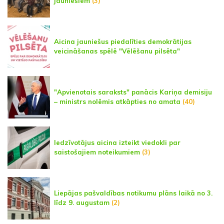
jauniešiem
(3)
Aicina jauniešus piedalīties demokrātijas
veicināšanas spēlē "Vēlēšanu pilsēta"
"Apvienotais saraksts" panācis Kariņa demisiju
– ministrs nolēmis atkāpties no amata
(40)
Iedzīvotājus aicina izteikt viedokli par
saistošajiem noteikumiem
(3)
Liepājas pašvaldības notikumu plāns laikā no 3.
līdz 9. augustam
(2)