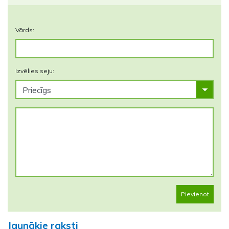
Vārds:
Izvēlies seju:
Pievienot
Jaunākie raksti