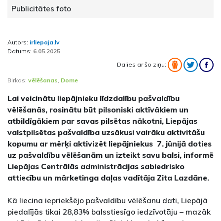
Publicitātes foto
Autors:
irliepaja.lv
Datums:
6.05.2025
Dalies ar šo ziņu:
Birkas:
vēlēšanas
,
Dome
Lai veicinātu liepājnieku līdzdalību pašvaldību
vēlēšanās, rosinātu būt pilsoniski aktīvākiem un
atbildīgākiem par savas pilsētas nākotni, Liepājas
valstpilsētas pašvaldība uzsākusi vairāku aktivitāšu
kopumu ar mērķi aktivizēt liepājniekus 7. jūnijā doties
uz pašvaldību vēlēšanām un izteikt savu balsi, informē
Liepājas Centrālās administrācijas sabiedrisko
attiecību un mārketinga daļas vadītāja Zita Lazdāne.
Kā liecina iepriekšējo pašvaldību vēlēšanu dati, Liepājā
piedalījās tikai 28,83% balsstiesīgo iedzīvotāju – mazāk