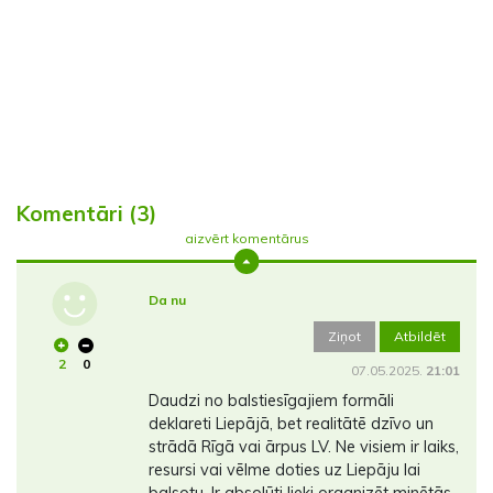
Komentāri (3)
aizvērt komentārus
Da nu
Ziņot
Atbildēt
2
0
07.05.2025.
21:01
Daudzi no balstiesīgajiem formāli
deklareti Liepājā, bet realitātē dzīvo un
strādā Rīgā vai ārpus LV. Ne visiem ir laiks,
resursi vai vēlme doties uz Liepāju lai
balsotu. Ir absolūti lieki organizēt minētās