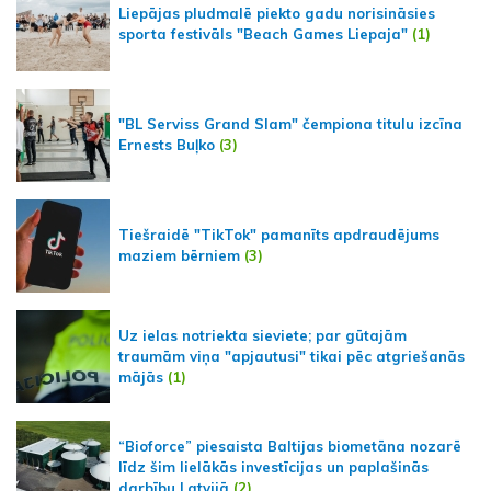
Liepājas pludmalē piekto gadu norisināsies
sporta festivāls "Beach Games Liepaja"
(1)
"BL Serviss Grand Slam" čempiona titulu izcīna
Ernests Buļko
(3)
Tiešraidē "TikTok" pamanīts apdraudējums
maziem bērniem
(3)
Uz ielas notriekta sieviete; par gūtajām
traumām viņa "apjautusi" tikai pēc atgriešanās
mājās
(1)
“Bioforce” piesaista Baltijas biometāna nozarē
līdz šim lielākās investīcijas un paplašinās
darbību Latvijā
(2)