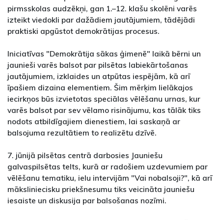
pirmsskolas audzēkņi, gan 1.–12. klašu skolēni varēs
izteikt viedokli par dažādiem jautājumiem, tādējādi
praktiski apgūstot demokrātijas procesus.
Iniciatīvas "Demokrātija sākas ģimenē" laikā bērni un
jaunieši varēs balsot par pilsētas labiekārtošanas
jautājumiem, izklaides un atpūtas iespējām, kā arī
īpašiem dizaina elementiem. Šim mērķim lielākajos
iecirkņos būs izvietotas speciālas vēlēšanu urnas, kur
varēs balsot par sev vēlamo risinājumu, kas tālāk tiks
nodots atbildīgajiem dienestiem, lai saskaņā ar
balsojuma rezultātiem to realizētu dzīvē.
7. jūnijā pilsētas centrā darbosies Jauniešu
galvaspilsētas telts, kurā ar radošiem uzdevumiem par
vēlēšanu tematiku, ielu intervijām "Vai nobalsoji?", kā arī
māksliniecisku priekšnesumu tiks veicināta jauniešu
iesaiste un diskusija par balsošanas nozīmi.