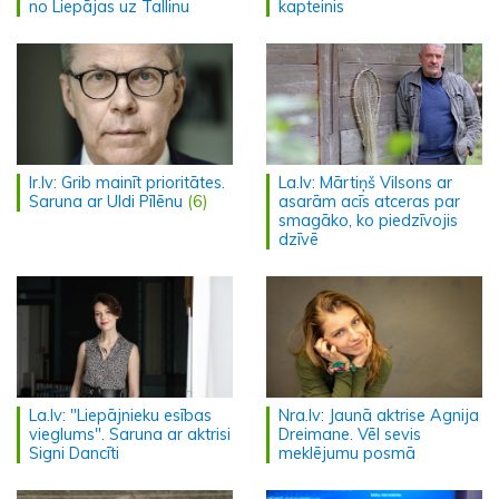
no Liepājas uz Tallinu
kapteinis
Ir.lv: Grib mainīt prioritātes.
La.lv: Mārtiņš Vilsons ar
Saruna ar Uldi Pīlēnu
(6)
asarām acīs atceras par
smagāko, ko piedzīvojis
dzīvē
La.lv: "Liepājnieku esības
Nra.lv: Jaunā aktrise Agnija
vieglums". Saruna ar aktrisi
Dreimane. Vēl sevis
Signi Dancīti
meklējumu posmā