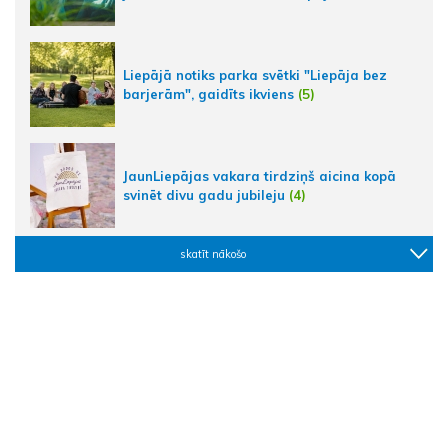
Liepājā notiks parka svētki "Liepāja bez
barjerām", gaidīts ikviens
(5)
JaunLiepājas vakara tirdziņš aicina kopā
svinēt divu gadu jubileju
(4)
skatīt nākošo