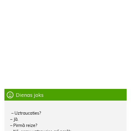
Dienas joks
– Uztraucaties?
– Jā.
– Pirmā reize?