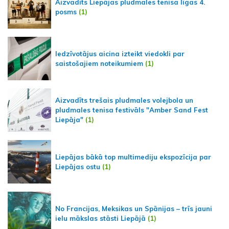
Aizvadīts Liepājas pludmales tenisa līgas 4.
posms
(1)
Iedzīvotājus aicina izteikt viedokli par
saistošajiem noteikumiem
(1)
Aizvadīts trešais pludmales volejbola un
pludmales tenisa festivāls "Amber Sand Fest
Liepāja"
(1)
Liepājas bākā top multimediju ekspozīcija par
Liepājas ostu
(1)
No Francijas, Meksikas un Spānijas – trīs jauni
ielu mākslas stāsti Liepājā
(1)