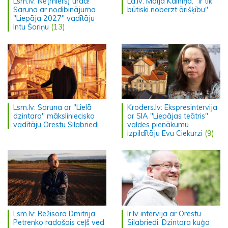
Lsm.lv: Ne(miers) urda!
La.lv: Maija Kalniņa: "Ir tik
Saruna ar nodibinājuma
būtiski noberzt ārišķību"
"Liepāja 2027" vadītāju
Intu Šoriņu
(13)
Lsm.lv: Saruna ar "Lielā
Kroders.lv: Ekspresintervija
dzintara" māksliniecisko
ar SIA "Liepājas teātris"
vadītāju Orestu Silabriedi
valdes pienākumu
izpildītāju Evu Ciekurzi
(9)
Lsm.lv: Režisora Dmitrija
Ir.lv intervija ar Orestu
Petrenko radošais ceļš ved
Silabriedi: Dzintara kuģa