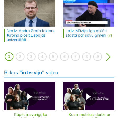
Nra.lv: Andra Grafa faktors
La.lv: Mūziķis Igo atklāti
turpina plosīt Liepājas
stāsta par savu ģimeni
(7)
universitāti
1
2
3
4
5
6
7
8
9
Birkas
"intervija"
video
Kāpēc ir svarīgi, ka
Kas ir mobilais darbs ar