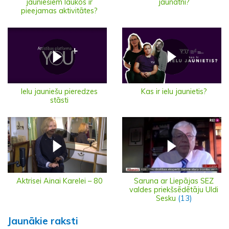
jauniešiem laukos ir
jaunatni?
pieejamas aktivitātes?
Ielu jauniešu pieredzes
Kas ir ielu jaunietis?
stāsti
Aktrisei Ainai Karelei – 80
Saruna ar Liepājas SEZ
valdes priekšsēdētāju Uldi
Sesku
(13)
Jaunākie raksti