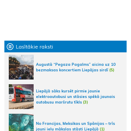
Lasītākie raksti
Augustā “Pegaza Pagalms” aicina uz 10
bezmaksas koncertiem Liepājas sirdī
(5)
Liepājā sāks kursēt pirmie jaunie
elektroautobusi un stāsies spēkā jaunais
autobusu maršrutu tīkls
(3)
No Francijas, Meksikas un Spānijas – trīs
jauni ielu mākslas stāsti Liepājā
(1)