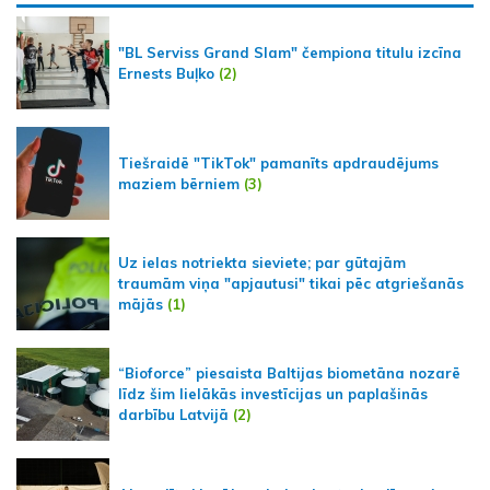
"BL Serviss Grand Slam" čempiona titulu izcīna
Ernests Buļko
(2)
Tiešraidē "TikTok" pamanīts apdraudējums
maziem bērniem
(3)
Uz ielas notriekta sieviete; par gūtajām
traumām viņa "apjautusi" tikai pēc atgriešanās
mājās
(1)
“Bioforce” piesaista Baltijas biometāna nozarē
līdz šim lielākās investīcijas un paplašinās
darbību Latvijā
(2)