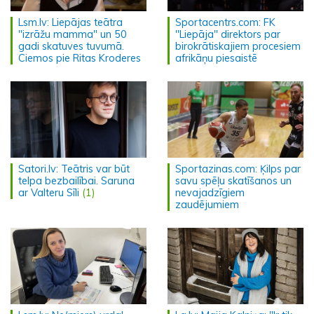
Lsm.lv: Liepājas teātra
Sportacentrs.com: FK
"izrāžu mamma" un 50
''Liepāja'' direktors par
gadi skatuves tuvumā.
birokrātiskajiem procesiem
Ciemos pie Ritas Kroderes
afrikāņu piesaistē
Satori.lv: Teātris var būt
Sportazinas.com: Ķilps par
telpa bezbailībai. Saruna
savu spēļu skatīšanos un
ar Valteru Sīli
(1)
nevajadzīgiem
zaudējumiem