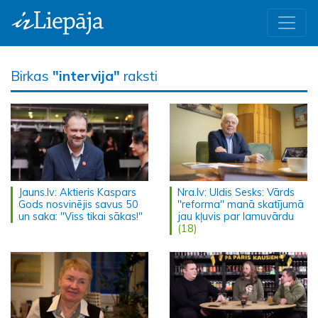
Birkas
"intervija"
raksti
Jauns.lv: Aktieris Kaspars
Nra.lv: Uldis Sesks: Vārds
Gods nosvinējis savus 50
"reforma" manā skatījumā
un saka: "Viss tikai sākas!"
jau kļuvis par lamuvārdu
(18)