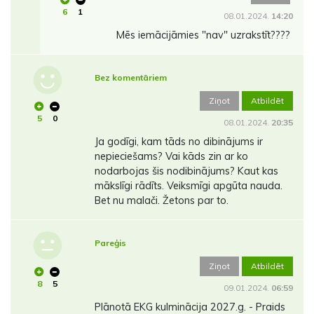
6
1
08.01.2024.
14:20
Mēs iemācijāmies "nav" uzrakstīt????
Bez komentāriem
Ziņot
Atbildēt
5
0
08.01.2024.
20:35
Ja godīgi, kam tāds no dibinājums ir
nepieciešams? Vai kāds zin ar ko
nodarbojas šis nodibinājums? Kaut kas
mākslīgi rādīts. Veiksmīgi apgūta nauda.
Bet nu malači. Žetons par to.
Pareģis
Ziņot
Atbildēt
8
5
09.01.2024.
06:59
Plānotā EKG kulminācija 2027.g. - Praids