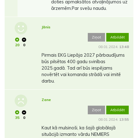
doties apmaksātos atvaļinājumos uz
ārzemēm.Par svešu naudu.
Jānis
Ziņot
Atbildēt
20
0
08.01.2024.
13:48
Pirmais EKG Liepāja 2027 pārbaudījums
būs pilsētas 400 gadu svinības
2025.gadā. Tad arī būs iespējams
novērtēt vai komanda strādā vai imitē
darbu.
Zane
Ziņot
Atbildēt
35
0
08.01.2024.
13:55
Kaut kā mulsinoši, ka šajā globālajā
situācijā izmanto vārdu NEMIERS