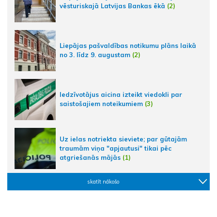
vēsturiskajā Latvijas Bankas ēkā
(2)
Liepājas pašvaldības notikumu plāns laikā
no 3. līdz 9. augustam
(2)
Iedzīvotājus aicina izteikt viedokli par
saistošajiem noteikumiem
(3)
Uz ielas notriekta sieviete; par gūtajām
traumām viņa "apjautusi" tikai pēc
atgriešanās mājās
(1)
skatīt nākošo