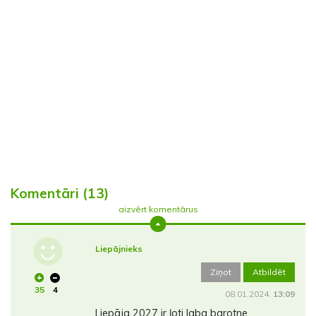
Komentāri (13)
aizvērt komentārus
Liepājnieks
Ziņot
Atbildēt
35
4
08.01.2024.
13:09
Liepāja 2027 ir ļoti laba barotne