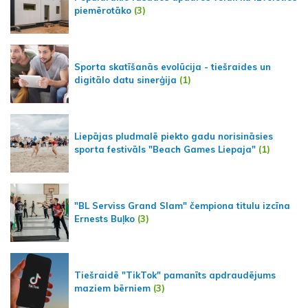
piemērotāko
(3)
Sporta skatīšanās evolūcija - tiešraides un
digitālo datu sinerģija
(1)
Liepājas pludmalē piekto gadu norisināsies
sporta festivāls "Beach Games Liepaja"
(1)
"BL Serviss Grand Slam" čempiona titulu izcīna
Ernests Buļko
(3)
Tiešraidē "TikTok" pamanīts apdraudējums
maziem bērniem
(3)