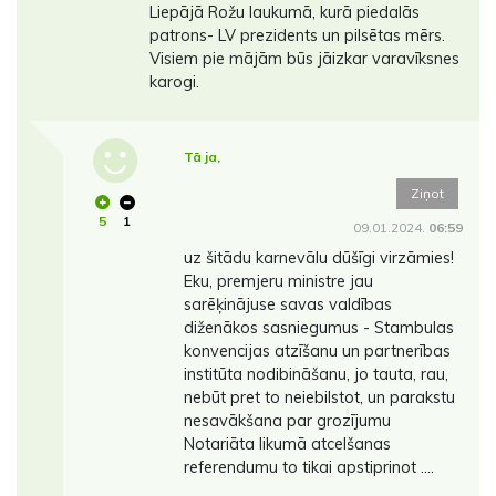
Liepājā Rožu laukumā, kurā piedalās
patrons- LV prezidents un pilsētas mērs.
Visiem pie mājām būs jāizkar varavīksnes
karogi.
Tā ja,
Ziņot
5
1
09.01.2024.
06:59
uz šitādu karnevālu dūšīgi virzāmies!
Eku, premjeru ministre jau
sarēķinājuse savas valdības
diženākos sasniegumus - Stambulas
konvencijas atzīšanu un partnerības
institūta nodibināšanu, jo tauta, rau,
nebūt pret to neiebilstot, un parakstu
nesavākšana par grozījumu
Notariāta likumā atcelšanas
referendumu to tikai apstiprinot ....