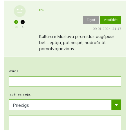
ES
Ziņot
Atbildēt
3
1
09.01.2024.
21:17
Kultūra ir Maslova piramīdas augšpusē,
bet Liepāja, pat nespēj nodrošināt
pamatvajadzības.
Vārds:
Izvēlies seju: