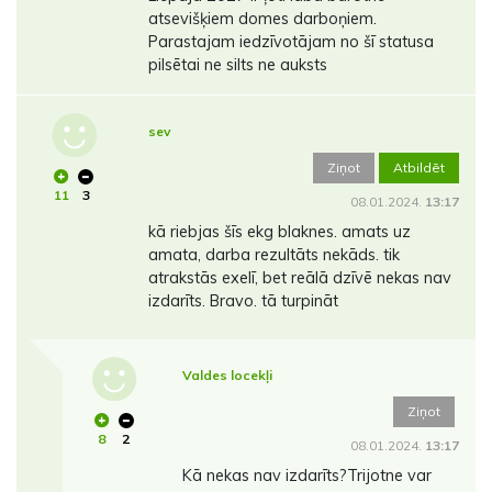
atsevišķiem domes darboņiem.
Parastajam iedzīvotājam no šī statusa
pilsētai ne silts ne auksts
sev
Ziņot
Atbildēt
11
3
08.01.2024.
13:17
kā riebjas šīs ekg blaknes. amats uz
amata, darba rezultāts nekāds. tik
atrakstās exelī, bet reālā dzīvē nekas nav
izdarīts. Bravo. tā turpināt
Valdes locekļi
Ziņot
8
2
08.01.2024.
13:17
Kā nekas nav izdarīts?Trijotne var