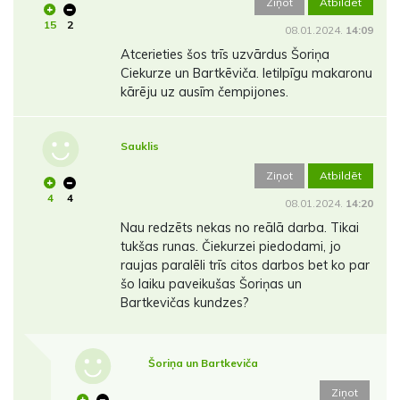
Ziņot
Atbildēt
15
2
08.01.2024.
14:09
Atcerieties šos trīs uzvārdus Šoriņa
Ciekurze un Bartkēviča. Ietilpīgu makaronu
kārēju uz ausīm čempijones.
Sauklis
Ziņot
Atbildēt
4
4
08.01.2024.
14:20
Nau redzēts nekas no reālā darba. Tikai
tukšas runas. Čiekurzei piedodami, jo
raujas paralēli trīs citos darbos bet ko par
šo laiku paveikušas Šoriņas un
Bartkevičas kundzes?
Šoriņa un Bartkeviča
Ziņot