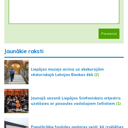
Pievienot
Jaunākie raksti
Liepājas muzejs aicina uz ekskursijām
vēsturiskajā Latvijas Bankas ēkā
(2)
Jaunajā sezonā Liepājas Simfoniskais orķestris
uzstāsies ar pasaules vadošajiem čellistiem
(1)
Populārākie fasādes apdares veidi: kā izvēlēties