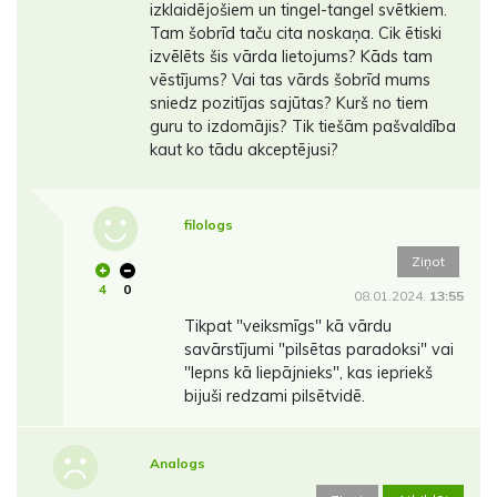
izklaidējošiem un tingel-tangel svētkiem.
Tam šobrīd taču cita noskaņa. Cik ētiski
izvēlēts šis vārda lietojums? Kāds tam
vēstījums? Vai tas vārds šobrīd mums
sniedz pozitījas sajūtas? Kurš no tiem
guru to izdomājis? Tik tiešām pašvaldība
kaut ko tādu akceptējusi?
filologs
Ziņot
4
0
08.01.2024.
13:55
Tikpat "veiksmīgs" kā vārdu
savārstījumi "pilsētas paradoksi" vai
"lepns kā liepājnieks", kas iepriekš
bijuši redzami pilsētvidē.
Analogs