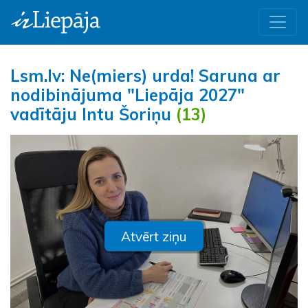
Lsm.lv: Ne(miers) urda! Saruna ar
nodibinājuma "Liepāja 2027"
vadītāju Intu Šoriņu
(13)
Atvērt ziņu