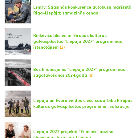
Lsm.lv: Saasinās konkurence autobusu maršrutā
Rīga–Liepāja; samazinās cenas
Rinkēvičs tiksies ar Eiropas kultūras
galvaspilsētas "Liepāja 2027" programmas
īstenotājiem
(2)
Būs finansējums "Liepāja 2027" programmas
sagatavošanai 2024.gadā
(8)
Liepāja un Evora veidos ciešu sadarbību Eiropas
kultūras galvaspilsētas programmu realizācijā
Liepāja 2027 projektā “Filmlink” apzina
filmēšanas lokācijas Liepājā