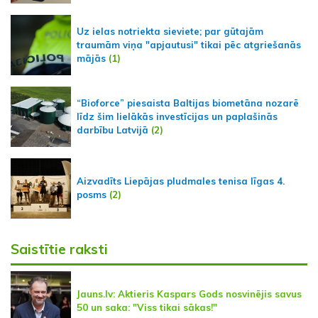
Uz ielas notriekta sieviete; par gūtajām
traumām viņa "apjautusi" tikai pēc atgriešanās
mājās
(1)
“Bioforce” piesaista Baltijas biometāna nozarē
līdz šim lielākās investīcijas un paplašinās
darbību Latvijā
(2)
Aizvadīts Liepājas pludmales tenisa līgas 4.
posms
(2)
Saistītie raksti
Jauns.lv: Aktieris Kaspars Gods nosvinējis savus
50 un saka: "Viss tikai sākas!"