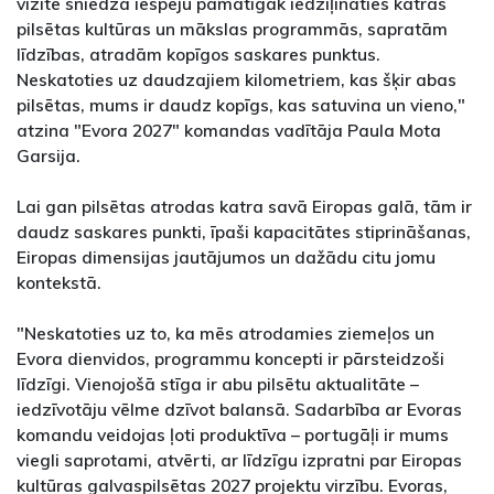
vizīte sniedza iespēju pamatīgāk iedziļināties katras
pilsētas kultūras un mākslas programmās, sapratām
līdzības, atradām kopīgos saskares punktus.
Neskatoties uz daudzajiem kilometriem, kas šķir abas
pilsētas, mums ir daudz kopīgs, kas satuvina un vieno,"
atzina "Evora 2027" komandas vadītāja Paula Mota
Garsija.
Lai gan pilsētas atrodas katra savā Eiropas galā, tām ir
daudz saskares punkti, īpaši kapacitātes stiprināšanas,
Eiropas dimensijas jautājumos un dažādu citu jomu
kontekstā.
"Neskatoties uz to, ka mēs atrodamies ziemeļos un
Evora dienvidos, programmu koncepti ir pārsteidzoši
līdzīgi. Vienojošā stīga ir abu pilsētu aktualitāte –
iedzīvotāju vēlme dzīvot balansā. Sadarbība ar Evoras
komandu veidojas ļoti produktīva – portugāļi ir mums
viegli saprotami, atvērti, ar līdzīgu izpratni par Eiropas
kultūras galvaspilsētas 2027 projektu virzību. Evoras,