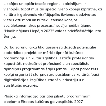
Liepājas un apkārtesošo reģionu izaicinājumi ir
vienojoši, tāpat mūs arī spēcīgi vieno kopējā izpratne, ka
kultūra ir galvenais virzītājspēks ikvienas apdzīvotas
vietas attīstībai un būtiski ietekmē kopējos
sociālekonomiskos procesus," sacīja nodibinājuma
"Nodibinājums Liepāja 2027" valdes priekšsēdētāja Inta
Šoriņa.
Darba sarunu laikā tika apspriesti dažādi potenciālie
sadarbības projekti ar mērķi stiprināt kultūras
organizāciju un kultūrizglītības iestāžu profesionālo
kapacitāti, nodrošinot profesionāļu un speciālistu
apmaiņas programmas šajās jomās. Tāpat paredzēts
kopīgi organizēt starpnozaru pasākumus kultūrā, īpaši
digitalizācijas, izglītības, radošo industriju u.c.
saistītajās nozarēs.
Plašāka informācija par abu pilsētu programmām
pieejama Eiropas kultūras galvaspilsētu 2027