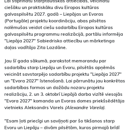
Lai stiprinātu starptautiskās attiecības, veicinātu
ciešāku un praktiskāku divu Eiropas kultūras
galvaspilsētu 2027. gadā – Liepājas un Evoras
(Portugāle) projektu koordināciju, abas pilsētas
nolēmušas veidot ciešu sadarbību Eiropas kultūras
galvaspilsētu programmu realizācijā, portālu informēja
"Liepāja 2027" Sabiedrisko attiecību un mārketinga
daļas vadītāja Zita Lazdāne.
Jau šī gada sākumā, parakstot memorandu par
sadarbību starp Liepāju un Evoru, pilsētās apņēmās
veicināt savstarpējo sadarbību projektu "Liepāja 2027"
un "Evora 2027" īstenošanā. Lai pārrunātu jau konkrētas
sadarbības formas un dažādu nozaru projektu
realizāciju, 2. un 3. oktobrī Liepājā darba vizītē viesojās
"Evora 2027" komanda un Evoras domes priekšsēdētāja
vietnieks Aleksandrs Varels
(Alexandre Varela)
.
"Esam ļoti priecīgi un saviļņoti par šo tikšanos starp
Evoru un Liepāju – divām pilsētām, kuras pirmajā brīdī