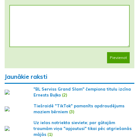
Pievienot
Jaunākie raksti
"BL Serviss Grand Slam" čempiona titulu izcīna
Ernests Buļko
(2)
Tiešraidē "TikTok" pamanīts apdraudējums
maziem bērniem
(3)
Uz ielas notriekta sieviete; par gūtajām
traumām viņa "apjautusi" tikai pēc atgriešanās
mājās
(1)