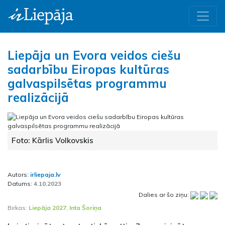
Liepāja un Evora veidos ciešu
sadarbību Eiropas kultūras
galvaspilsētas programmu
realizācijā
Foto: Kārlis Volkovskis
Autors:
irliepaja.lv
Datums:
4.10.2023
Dalies ar šo ziņu:
Birkas:
Liepāja 2027
,
Inta Šoriņa