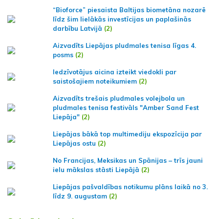
“Bioforce” piesaista Baltijas biometāna nozarē
līdz šim lielākās investīcijas un paplašinās
darbību Latvijā
(2)
Aizvadīts Liepājas pludmales tenisa līgas 4.
posms
(2)
Iedzīvotājus aicina izteikt viedokli par
saistošajiem noteikumiem
(2)
Aizvadīts trešais pludmales volejbola un
pludmales tenisa festivāls "Amber Sand Fest
Liepāja"
(2)
Liepājas bākā top multimediju ekspozīcija par
Liepājas ostu
(2)
No Francijas, Meksikas un Spānijas – trīs jauni
ielu mākslas stāsti Liepājā
(2)
Liepājas pašvaldības notikumu plāns laikā no 3.
līdz 9. augustam
(2)