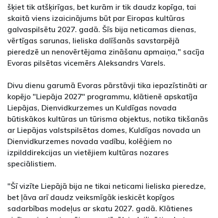
šķiet tik atšķirīgas, bet kurām ir tik daudz kopīga, tai
skaitā viens izaicinājums būt par Eiropas kultūras
galvaspilsētu 2027. gadā. Šīs bija neticamas dienas,
vērtīgas sarunas, lieliska dalīšanās savstarpējā
pieredzē un nenovērtējama zināšanu apmaiņa," sacīja
Evoras pilsētas vicemērs Aleksandrs Varels.
Divu dienu garumā Evoras pārstāvji tika iepazīstināti ar
kopējo "Liepāja 2027" programmu, klātienē apskatīja
Liepājas, Dienvidkurzemes un Kuldīgas novada
būtiskākos kultūras un tūrisma objektus, notika tikšanās
ar Liepājas valstspilsētas domes, Kuldīgas novada un
Dienvidkurzemes novada vadību, kolēģiem no
izpilddirekcijas un vietējiem kultūras nozares
speciālistiem.
"Šī vizīte Liepājā bija ne tikai neticami lieliska pieredze,
bet ļāva arī daudz veiksmīgāk ieskicēt kopīgos
sadarbības modeļus ar skatu 2027. gadā. Klātienes