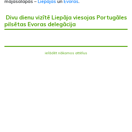
mājasalapās –
Liepājas
un
Evoras
.
Divu dienu vizītē Liepāja viesojas Portugāles
pilsētas Evoras delegācija
ielādēt nākamos attēlus