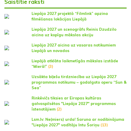
Saistītie raksti
Liepāja 2027 projektā “Filmlink” apzina
filmēšanas lokācijas Liepājā
Liepāja 2027 un scenogrāfs Reinis Dzudzilo
aicina uz kopīgu mākslas akciju
Liepāja 2027 aicina uz vasaras notikumiem
Liepājā un novados
Liepājā atklāta laikmetīgās mākslas izstāde
“Mierā!”
(3)
Uzsākta biļešu tirdzniecība uz Liepāja 2027
programmas notikumu – godalgoto operu “Sun &
Sea”
Rinkēvičs tiksies ar Eiropas kultūras
galvaspilsētas "Liepāja 2027" programmas
īstenotājiem
(2)
Lsm.lv: Ne(miers) urda! Saruna ar nodibinājuma
"Liepāja 2027" vadītāju Intu Šoriņu
(13)