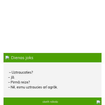
Dienas joks
– Uztraucaties?
– Jā.
– Pirmā reize?
– Nē, esmu uztraucies arī agrāk.
skatīt nākošo