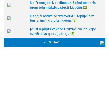
No Francijas, Meksikas un Spānijas – trīs
jauni ielu mākslas stāsti Liepājā
(2)
Liepājā notiks parka svētki "Liepāja bez
barjerām", gaidīts ikviens
(5)
JaunLiepājas vakara tirdziņš aicina kopā
svinēt divu gadu jubileju
(5)
skatīt nākošo