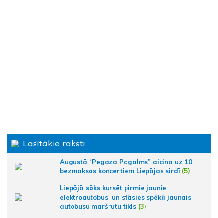
Lasītākie raksti
Augustā “Pegaza Pagalms” aicina uz 10
bezmaksas koncertiem Liepājas sirdī
(5)
Liepājā sāks kursēt pirmie jaunie
elektroautobusi un stāsies spēkā jaunais
autobusu maršrutu tīkls
(3)