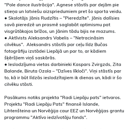
"Pole dance ilustrācija". Agnese stāstīs par dejām pie
stieņa un latviešu aizspriedumiem pret šo sporta veidu.
● Skolotājs Jānis Rudzītis – "Pieredzīte". Jānis dalīsies
savā pieredzē un prasmē saglabāt optimismu pat
visgrūtākajos brīžos, un Jānim tādu bijis ne mazums.
● Aktīvists Aleksandrs Vabelis – "Netracināsim
cilvēkus". Aleksandrs stāstīs par ceļu līdz Bučas
fotogrāfiju izstādei Liepājā un par to, ar kādiem
šķēršļiem viņš saskārās.
● Ieslodzījuma vietas darbinieki Kaspars Zvirgzds, Zita
Balande, Biruta Ozola – "Dzīves līkloči". Viņi stāstīs par
to, kā ir būt līdzās ieslodzītajiem ik dienas un, kādi ir šo
cilvēku stāsti.
Pasākums notiks projekta "Radi Liepāju pats" ietvaros.
Projektu "Radi Liepāju Pats" finansē Islande,
Lihtenšteina un Norvēģija caur EEZ un Norvēģijas grantu
programmu "Aktīvo iedzīvotāju fonds".