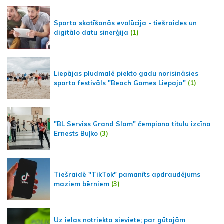
Sporta skatīšanās evolūcija - tiešraides un
digitālo datu sinerģija
(1)
Liepājas pludmalē piekto gadu norisināsies
sporta festivāls "Beach Games Liepaja"
(1)
"BL Serviss Grand Slam" čempiona titulu izcīna
Ernests Buļko
(3)
Tiešraidē "TikTok" pamanīts apdraudējums
maziem bērniem
(3)
Uz ielas notriekta sieviete; par gūtajām