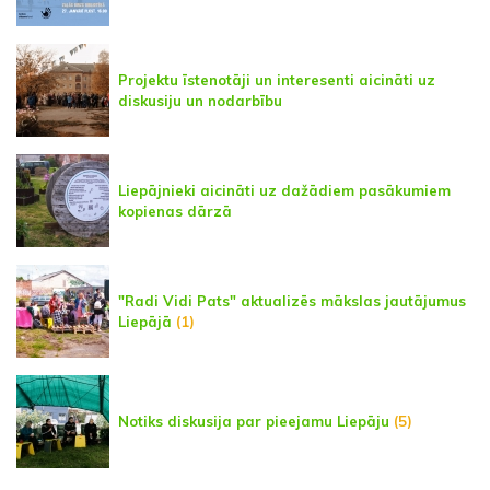
Projektu īstenotāji un interesenti aicināti uz
diskusiju un nodarbību
Liepājnieki aicināti uz dažādiem pasākumiem
kopienas dārzā
"Radi Vidi Pats" aktualizēs mākslas jautājumus
Liepājā
(1)
Notiks diskusija par pieejamu Liepāju
(5)