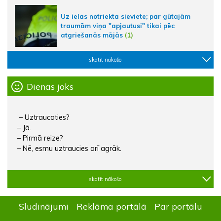
Uz ielas notriekta sieviete; par gūtajām
traumām viņa "apjautusi" tikai pēc
atgriešanās mājās
(1)
skatīt nākošo
Dienas joks
– Uztraucaties?
– Jā.
– Pirmā reize?
– Nē, esmu uztraucies arī agrāk.
skatīt nākošo
Sludinājumi
Reklāma portālā
Par portālu