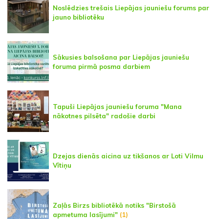
Noslēdzies trešais Liepājas jauniešu forums par
jauno bibliotēku
Sākusies balsošana par Liepājas jauniešu
foruma pirmā posma darbiem
Tapuši Liepājas jauniešu foruma "Mana
nākotnes pilsēta" radošie darbi
Dzejas dienās aicina uz tikšanos ar Loti Vilmu
Vītiņu
Zaļās Birzs bibliotēkā notiks "Birstošā
apmetuma lasījumi"
(1)