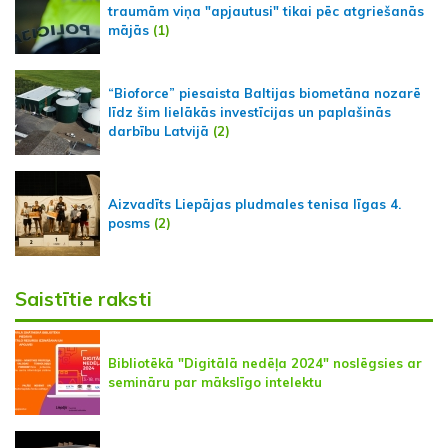
traumām viņa "apjautusi" tikai pēc atgriešanās
mājās
(1)
“Bioforce” piesaista Baltijas biometāna nozarē
līdz šim lielākās investīcijas un paplašinās
darbību Latvijā
(2)
Aizvadīts Liepājas pludmales tenisa līgas 4.
posms
(2)
Saistītie raksti
Bibliotēkā "Digitālā nedēļa 2024" noslēgsies ar
semināru par mākslīgo intelektu