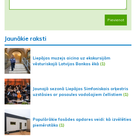
Pievienot
Jaunākie raksti
Liepājas muzejs aicina uz ekskursijām
vēsturiskajā Latvijas Bankas ēkā
(1)
Jaunajā sezonā Liepājas Simfoniskais orķestris
uzstāsies ar pasaules vadošajiem čellistiem
(1)
Populārākie fasādes apdares veidi: kā izvēlēties
piemērotāko
(1)