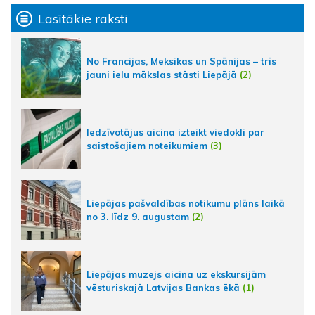
Lasītākie raksti
No Francijas, Meksikas un Spānijas – trīs
jauni ielu mākslas stāsti Liepājā
(2)
Iedzīvotājus aicina izteikt viedokli par
saistošajiem noteikumiem
(3)
Liepājas pašvaldības notikumu plāns laikā
no 3. līdz 9. augustam
(2)
Liepājas muzejs aicina uz ekskursijām
vēsturiskajā Latvijas Bankas ēkā
(1)