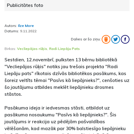
Publicitātes foto
Autors:
Ilze More
Datums:
9.11.2022
Dalies ar šo ziņu:
Birkas:
Vecliepājas rūķis
,
Radi Liepāju Pats
Sestdien, 12.novembrī, pulksten 13 bērnu bibliotēkā
"Vecliepājas rūķis" notiks jau trešais projekta "Radi
Liepāju pats" rīkotais dzīvās bibliotēkas pasākums, kas
šoreiz veltīts tēmai "Pasīvs kā liepājnieks?", cenšoties uz
šo jautājumu atbildes meklēt liepājnieku drosmes
stāstos.
Pasākuma ideja ir iedvesmas stāsti, atbildot uz
pasākuma nosaukumu "Pasīvs kā liepājnieks?". Šis
jautājums ir reakcija uz pēdējām pašvaldības
vēlēšanām, kad mazāk par 30% balstiesīgo liepājnieku