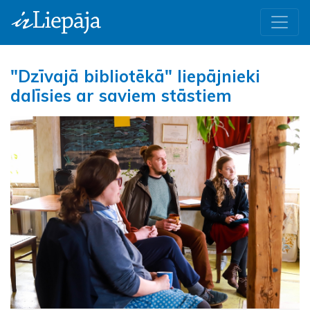
"Dzīvajā bibliotēkā" liepājnieki
dalīsies ar saviem stāstiem