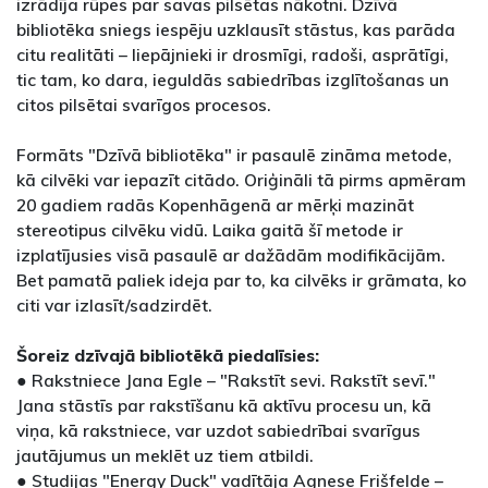
izrādīja rūpes par savas pilsētas nākotni. Dzīvā
bibliotēka sniegs iespēju uzklausīt stāstus, kas parāda
citu realitāti – liepājnieki ir drosmīgi, radoši, asprātīgi,
tic tam, ko dara, ieguldās sabiedrības izglītošanas un
citos pilsētai svarīgos procesos.
Formāts "Dzīvā bibliotēka" ir pasaulē zināma metode,
kā cilvēki var iepazīt citādo. Oriģināli tā pirms apmēram
20 gadiem radās Kopenhāgenā ar mērķi mazināt
stereotipus cilvēku vidū. Laika gaitā šī metode ir
izplatījusies visā pasaulē ar dažādām modifikācijām.
Bet pamatā paliek ideja par to, ka cilvēks ir grāmata, ko
citi var izlasīt/sadzirdēt.
Šoreiz dzīvajā bibliotēkā piedalīsies:
● Rakstniece Jana Egle – "Rakstīt sevi. Rakstīt sevī."
Jana stāstīs par rakstīšanu kā aktīvu procesu un, kā
viņa, kā rakstniece, var uzdot sabiedrībai svarīgus
jautājumus un meklēt uz tiem atbildi.
● Studijas "Energy Duck" vadītāja Agnese Frišfelde –