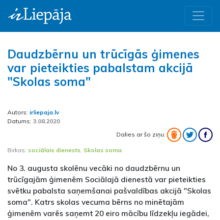
Daudzbērnu un trūcīgās ģimenes
var pieteikties pabalstam akcijā
"Skolas soma"
Autors:
irliepaja.lv
Datums:
3.08.2020
Dalies ar šo ziņu:
Birkas:
sociālais dienests
,
Skolas soma
No 3. augusta skolēnu vecāki no daudzbērnu un
trūcīgajām ģimenēm Sociālajā dienestā var pieteikties
svētku pabalsta saņemšanai pašvaldības akcijā "Skolas
soma". Katrs skolas vecuma bērns no minētajām
ģimenēm varēs saņemt 20 eiro mācību līdzekļu iegādei,