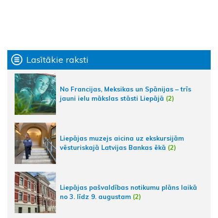
Lasītākie raksti
No Francijas, Meksikas un Spānijas – trīs
jauni ielu mākslas stāsti Liepājā
(2)
Liepājas muzejs aicina uz ekskursijām
vēsturiskajā Latvijas Bankas ēkā
(2)
Liepājas pašvaldības notikumu plāns laikā
no 3. līdz 9. augustam
(2)