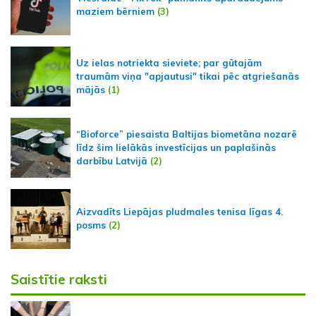
maziem bērniem
(3)
Uz ielas notriekta sieviete; par gūtajām
traumām viņa "apjautusi" tikai pēc atgriešanās
mājās
(1)
“Bioforce” piesaista Baltijas biometāna nozarē
līdz šim lielākās investīcijas un paplašinās
darbību Latvijā
(2)
Aizvadīts Liepājas pludmales tenisa līgas 4.
posms
(2)
Saistītie raksti