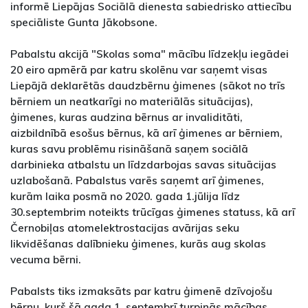
informē Liepājas Sociālā dienesta sabiedrisko attiecību
speciāliste Gunta Jākobsone.
Pabalstu akcijā "Skolas soma" mācību līdzekļu iegādei
20 eiro apmērā par katru skolēnu var saņemt visas
Liepājā deklarētās daudzbērnu ģimenes (sākot no trīs
bērniem un neatkarīgi no materiālās situācijas),
ģimenes, kuras audzina bērnus ar invaliditāti,
aizbildnībā esošus bērnus, kā arī ģimenes ar bērniem,
kuras savu problēmu risināšanā saņem sociālā
darbinieka atbalstu un līdzdarbojas savas situācijas
uzlabošanā. Pabalstus varēs saņemt arī ģimenes,
kurām laika posmā no 2020. gada 1.jūlija līdz
30.septembrim noteikts trūcīgas ģimenes statuss, kā arī
Černobiļas atomelektrostacijas avārijas seku
likvidēšanas dalībnieku ģimenes, kurās aug skolas
vecuma bērni.
Pabalsts tiks izmaksāts par katru ģimenē dzīvojošu
bērnu, kurš šā gada 1. septembrī turpinās mācības