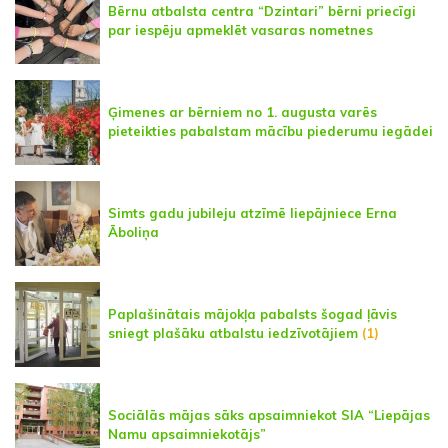
Bērnu atbalsta centra “Dzintari” bērni priecīgi
par iespēju apmeklēt vasaras nometnes
Ģimenes ar bērniem no 1. augusta varēs
pieteikties pabalstam mācību piederumu iegādei
Simts gadu jubileju atzīmē liepājniece Erna
Āboliņa
Paplašinātais mājokļa pabalsts šogad ļāvis
sniegt plašāku atbalstu iedzīvotājiem
(1)
Sociālās mājas sāks apsaimniekot SIA “Liepājas
Namu apsaimniekotājs”