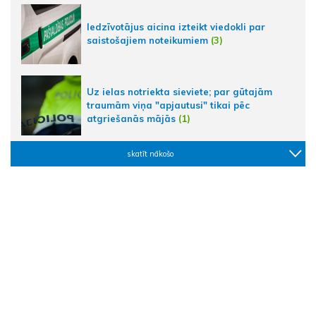
Iedzīvotājus aicina izteikt viedokli par
saistošajiem noteikumiem
(3)
Uz ielas notriekta sieviete; par gūtajām
traumām viņa "apjautusi" tikai pēc
atgriešanās mājās
(1)
skatīt nākošo