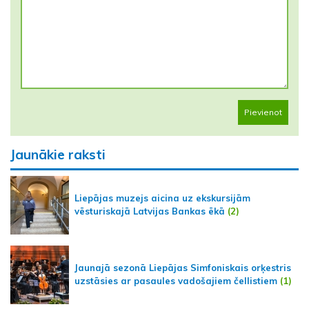
Pievienot
Jaunākie raksti
Liepājas muzejs aicina uz ekskursijām
vēsturiskajā Latvijas Bankas ēkā
(2)
Jaunajā sezonā Liepājas Simfoniskais orķestris
uzstāsies ar pasaules vadošajiem čellistiem
(1)