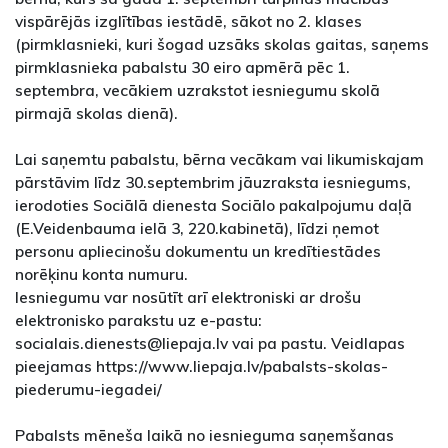
vispārējās izglītības iestādē, sākot no 2. klases
(pirmklasnieki, kuri šogad uzsāks skolas gaitas, saņems
pirmklasnieka pabalstu 30 eiro apmērā pēc 1.
septembra, vecākiem uzrakstot iesniegumu skolā
pirmajā skolas dienā).
Lai saņemtu pabalstu, bērna vecākam vai likumiskajam
pārstāvim līdz 30.septembrim jāuzraksta iesniegums,
ierodoties Sociālā dienesta Sociālo pakalpojumu daļā
(E.Veidenbauma ielā 3, 220.kabinetā), līdzi ņemot
personu apliecinošu dokumentu un kredītiestādes
norēķinu konta numuru.
Iesniegumu var nosūtīt arī elektroniski ar drošu
elektronisko parakstu uz e-pastu:
socialais.dienests@liepaja.lv vai pa pastu. Veidlapas
pieejamas https://www.liepaja.lv/pabalsts-skolas-
piederumu-iegadei/
Pabalsts mēneša laikā no iesnieguma saņemšanas