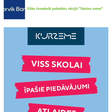
Sāks izmaksāt pabalstu akcijā "Skolas soma"