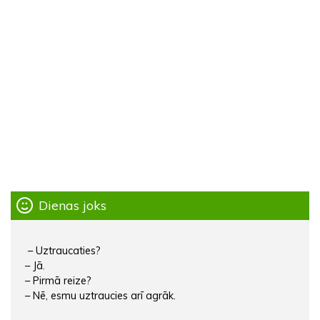
Dienas joks
– Uztraucaties?
– Jā.
– Pirmā reize?
– Nē, esmu uztraucies arī agrāk.