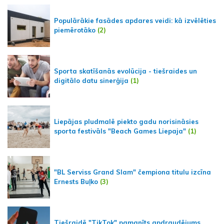
Populārākie fasādes apdares veidi: kā izvēlēties
piemērotāko
(2)
Sporta skatīšanās evolūcija - tiešraides un
digitālo datu sinerģija
(1)
Liepājas pludmalē piekto gadu norisināsies
sporta festivāls "Beach Games Liepaja"
(1)
"BL Serviss Grand Slam" čempiona titulu izcīna
Ernests Buļko
(3)
Tiešraidē "TikTok" pamanīts apdraudējums