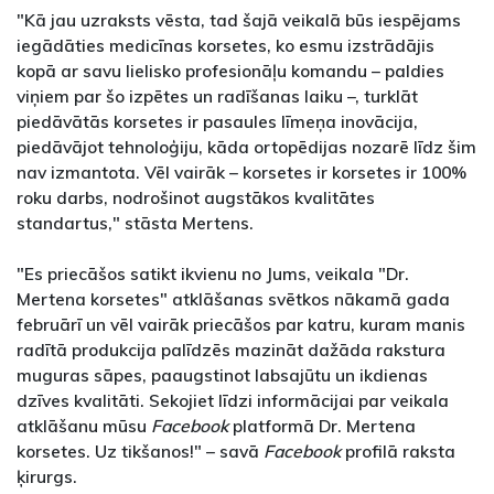
"Kā jau uzraksts vēsta, tad šajā veikalā būs iespējams
iegādāties medicīnas korsetes, ko esmu izstrādājis
kopā ar savu lielisko profesionāļu komandu – paldies
viņiem par šo izpētes un radīšanas laiku –, turklāt
piedāvātās korsetes ir pasaules līmeņa inovācija,
piedāvājot tehnoloģiju, kāda ortopēdijas nozarē līdz šim
nav izmantota. Vēl vairāk – korsetes ir
korsetes ir 100%
roku darbs, nodrošinot augstākos kvalitātes
standartus," stāsta
Mertens.
"Es priecāšos satikt ikvienu no Jums, veikala "Dr.
Mertena korsetes" atklāšanas svētkos nākamā gada
februārī un vēl vairāk priecāšos par katru, kuram manis
radītā produkcija palīdzēs mazināt dažāda rakstura
muguras sāpes, paaugstinot labsajūtu un ikdienas
dzīves kvalitāti. Sekojiet līdzi informācijai par veikala
atklāšanu mūsu
Facebook
platformā Dr. Mertena
korsetes. Uz tikšanos!" – savā
Facebook
profilā raksta
ķirurgs.