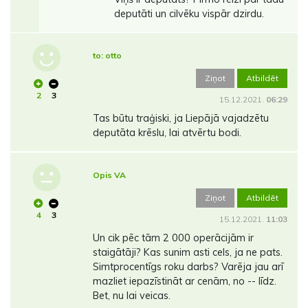
deputāti un cilvēku vispār dzirdu.
to: otto
Ziņot
Atbildēt
2
3
15.12.2021.
06:29
Tas būtu traģiski, ja Liepājā vajadzētu
deputāta krēslu, lai atvērtu bodi.
Opis VA
Ziņot
Atbildēt
4
3
15.12.2021.
11:03
Un cik pēc tām 2 000 operācijām ir
staigātāji? Kas sunim asti cels, ja ne pats.
Simtprocentīgs roku darbs? Varēja jau arī
mazliet iepazīstināt ar cenām, no -- līdz.
Bet, nu lai veicas.