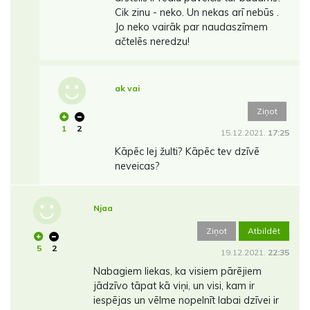
Cik zinu - neko. Un nekas arī nebūs .
Jo neko vairāk par naudaszīmem
ačtelēs neredzu!
ak vai
Ziņot
1
2
15.12.2021.
17:25
Kāpēc lej žulti? Kāpēc tev dzīvē
neveicas?
Njaa
Ziņot
Atbildēt
5
2
19.12.2021.
22:35
Nabagiem liekas, ka visiem pārējiem
jādzīvo tāpat kā viņi, un visi, kam ir
iespējas un vēlme nopelnīt labai dzīvei ir