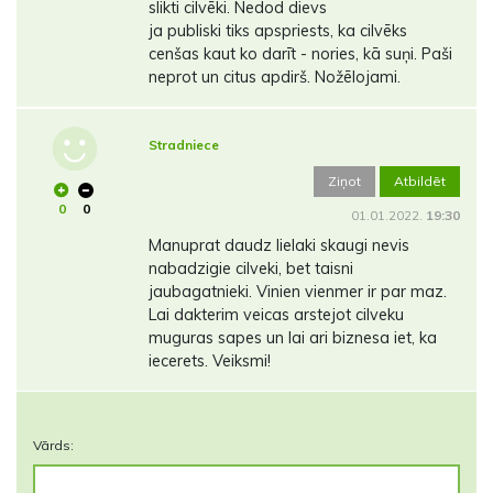
slikti cilvēki. Nedod dievs
ja publiski tiks apspriests, ka cilvēks
cenšas kaut ko darīt - nories, kā suņi. Paši
neprot un citus apdirš. Nožēlojami.
Stradniece
Ziņot
Atbildēt
0
0
01.01.2022.
19:30
Manuprat daudz lielaki skaugi nevis
nabadzigie cilveki, bet taisni
jaubagatnieki. Vinien vienmer ir par maz.
Lai dakterim veicas arstejot cilveku
muguras sapes un lai ari biznesa iet, ka
iecerets. Veiksmi!
Vārds: