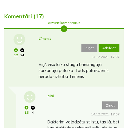
Komentāri (17)
aizvērt komentārus
Līmenis
Ziņot
Atbildēt
12
24
14.12.2021.
17:07
Viņš visu laiku staigā briesmīgajā
sarkanajā pufaikā. Tāds pufaikciems
nerada uzticību. Līmenis.
aiai
Ziņot
16
4
14.12.2021.
17:07
Dakterim vajadzētu stilistu, tas jā, bet
kad dakteris ar skalpeli stāv pie tava