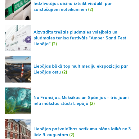
Iedzīvotājus aicina izteikt viedokli par
saistošajiem noteikumiem
(2)
Aizvadīts trešais pludmales volejbola un
pludmales tenisa festivāls "Amber Sand Fest
Liepāja"
(2)
Liepājas bākā top multimediju ekspozīcija par
Liepājas ostu
(2)
No Francijas, Meksikas un Spānijas – trīs jauni
ielu mākslas stāsti Liepājā
(2)
Liepājas pašvaldības notikumu plāns laikā no 3.
līdz 9. augustam
(2)