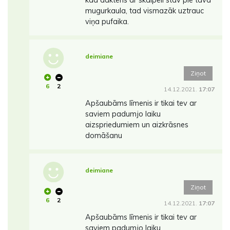
mugurkaula, tad vismazāk uztrauc
viņa pufaika.
deimiane
Ziņot
6
2
14.12.2021.
17:07
Apšaubāms līmenis ir tikai tev ar
saviem padumjo laiku
aizspriedumiem un aizkrāsnes
domāšanu
deimiane
Ziņot
6
2
14.12.2021.
17:07
Apšaubāms līmenis ir tikai tev ar
saviem padumjo laiku