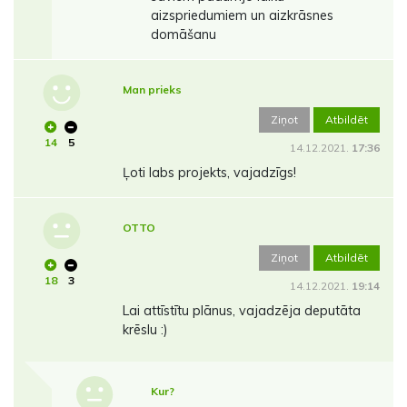
aizspriedumiem un aizkrāsnes
domāšanu
Man prieks
Ziņot
Atbildēt
14
5
14.12.2021.
17:36
Ļoti labs projekts, vajadzīgs!
OTTO
Ziņot
Atbildēt
18
3
14.12.2021.
19:14
Lai attīstītu plānus, vajadzēja deputāta
krēslu :)
Kur?