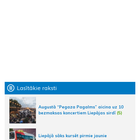
Lasītākie raksti
Augustā “Pegaza Pagalms” aicina uz 10
bezmaksas koncertiem Liepājas sirdī
(5)
Liepājā sāks kursēt pirmie jaunie