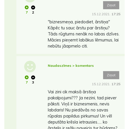
Ziņot
7
2
15.12.2021.
17:25
"biznesmeņa, piedodiet, ārstiņa"
Kāpēc tu sauc ārstu par ārstiņu?
Tāds rūgtums nenāk no labas dzīves.
Mācies pieņemt labākus lēmumus, lai
nebūtu jāapmelo citi.
Naudaszīmes > komentars
Ziņot
7
3
15.12.2021.
17:25
Vai zini cik maksā ārstiņa
pakalpojumi??? Ja nezini, tad piever
pāksti. Viņš ir biznesmenis, nevis
labdaris! Nu piedāvās no savas
rūpalas papildus pirkumus! Un vēl
deputāta krēsla ietrausies..... ko
ārstelis ir reālu paveicis tur būdams?