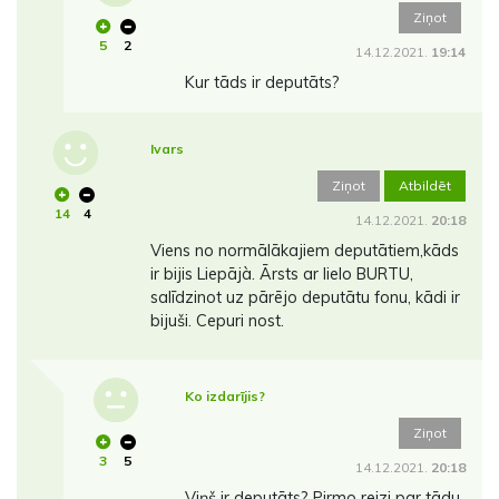
Ziņot
5
2
14.12.2021.
19:14
Kur tāds ir deputāts?
Ivars
Ziņot
Atbildēt
14
4
14.12.2021.
20:18
Viens no normālākajiem deputātiem,kāds
ir bijis Liepājà. Ārsts ar lielo BURTU,
salīdzinot uz pārējo deputātu fonu, kādi ir
bijuši. Cepuri nost.
Ko izdarījis?
Ziņot
3
5
14.12.2021.
20:18
Viņš ir deputāts? Pirmo reizi par tādu