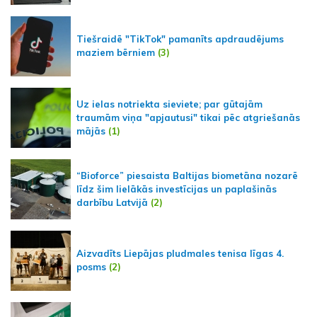
Tiešraidē "TikTok" pamanīts apdraudējums
maziem bērniem
(3)
Uz ielas notriekta sieviete; par gūtajām
traumām viņa "apjautusi" tikai pēc atgriešanās
mājās
(1)
“Bioforce” piesaista Baltijas biometāna nozarē
līdz šim lielākās investīcijas un paplašinās
darbību Latvijā
(2)
Aizvadīts Liepājas pludmales tenisa līgas 4.
posms
(2)