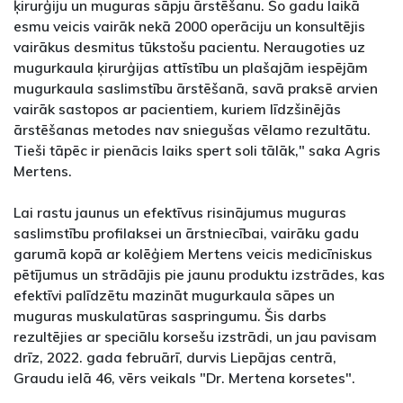
ķirurģiju un muguras sāpju ārstēšanu. Šo gadu laikā
esmu veicis vairāk nekā 2000 operāciju un konsultējis
vairākus desmitus tūkstošu pacientu. Neraugoties uz
mugurkaula ķirurģijas attīstību un plašajām iespējām
mugurkaula saslimstību ārstēšanā, savā praksē arvien
vairāk sastopos ar pacientiem, kuriem līdzšinējās
ārstēšanas metodes nav sniegušas vēlamo rezultātu.
Tieši tāpēc ir pienācis laiks spert soli tālāk," saka Agris
Mertens.
Lai rastu jaunus un efektīvus risinājumus muguras
saslimstību profilaksei un ārstniecībai, vairāku gadu
garumā kopā ar kolēģiem Mertens veicis medicīniskus
pētījumus un strādājis pie jaunu produktu izstrādes, kas
efektīvi palīdzētu mazināt mugurkaula sāpes un
muguras muskulatūras saspringumu. Šis darbs
rezultējies ar speciālu korsešu izstrādi, un jau pavisam
drīz, 2022. gada februārī, durvis Liepājas centrā,
Graudu ielā 46, vērs veikals "Dr. Mertena korsetes".