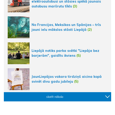
elektroautobusi un stāsies spēkā jaunais
autobusu maršrutu tīkls
(3)
No Francijas, Meksikas un Spānijas – trīs
jauni ielu mākslas stāsti Liepājā
(2)
Liepājā notiks parka svētki "Liepāja bez
barjerām", gaidīts ikviens
(5)
JaunLiepājas vakara tirdziņš aicina kopā
svinēt divu gadu jubileju
(5)
skatīt nākošo