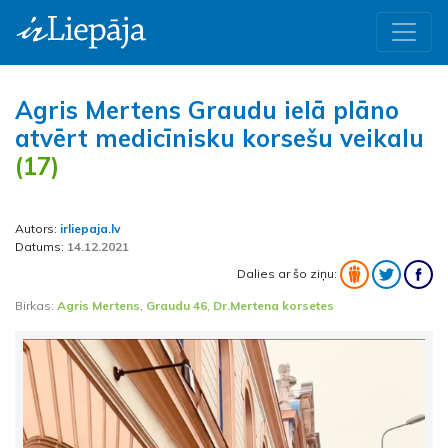
Agris Mertens Graudu ielā plāno
atvērt medicīnisku korsešu veikalu
(17)
Autors:
irliepaja.lv
Datums:
14.12.2021
Dalies ar šo ziņu:
Birkas:
Agris Mertens
,
Graudu 46
,
Dr.Mertena korsetes