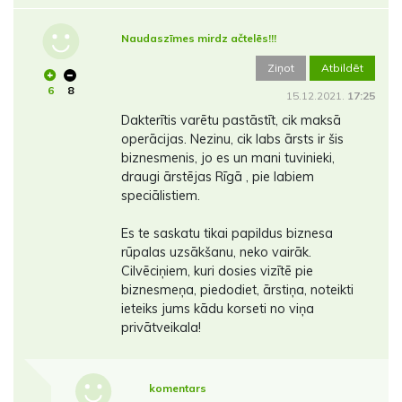
Naudaszīmes mirdz ačtelēs!!!
Ziņot
Atbildēt
6
8
15.12.2021.
17:25
Dakterītis varētu pastāstīt, cik maksā
operācijas. Nezinu, cik labs ārsts ir šis
biznesmenis, jo es un mani tuvinieki,
draugi ārstējas Rīgā , pie labiem
speciālistiem.
Es te saskatu tikai papildus biznesa
rūpalas uzsākšanu, neko vairāk.
Cilvēciņiem, kuri dosies vizītē pie
biznesmeņa, piedodiet, ārstiņa, noteikti
ieteiks jums kādu korseti no viņa
privātveikala!
komentars