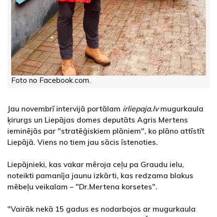
Foto no Facebook.com.
Jau novembrī intervijā portālam
irliepaja.lv
mugurkaula
ķirurgs un Liepājas domes deputāts Agris Mertens
ieminējās par "stratēģiskiem plāniem", ko plāno attīstīt
Liepājā. Viens no tiem jau sācis īstenoties.
Liepājnieki, kas vakar mēroja ceļu pa Graudu ielu,
noteikti pamanīja jaunu izkārti, kas redzama blakus
mēbeļu veikalam – "Dr.Mertena korsetes".
"Vairāk nekā 15 gadus es nodarbojos ar mugurkaula