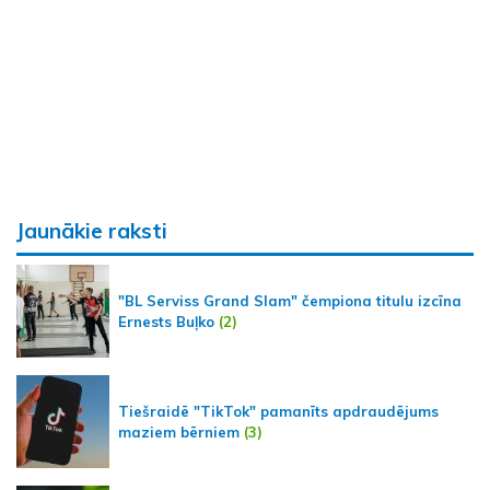
Jaunākie raksti
"BL Serviss Grand Slam" čempiona titulu izcīna
Ernests Buļko
(2)
Tiešraidē "TikTok" pamanīts apdraudējums
maziem bērniem
(3)