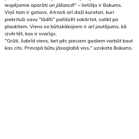
iespējamie aparāti un
jāšancē
!" – lietišķs ir Bokums.
Viņš tam ir gatavs. Atrasti arī daži kuratori, kuri
piekrituši savu "lādīti" palīdzēt sakārtot, salikt pa
plauktiem. Viens no būtiskākajiem ir arī jautājums, kā
izvērtēt, kas ir svarīgs.
"Grūti, šobrīd viens, bet pēc pieciem gadiem varbūt kaut
kas cits. Principā būtu jāsaglabā viss," uzskata Bokums.