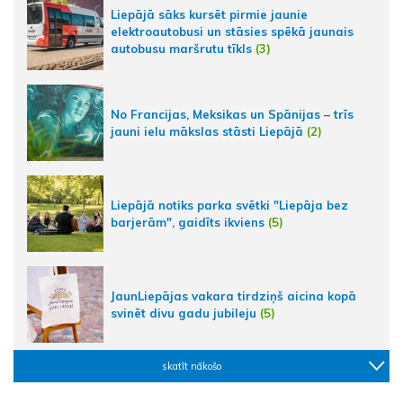
Liepājā sāks kursēt pirmie jaunie
elektroautobusi un stāsies spēkā jaunais
autobusu maršrutu tīkls
(3)
No Francijas, Meksikas un Spānijas – trīs
jauni ielu mākslas stāsti Liepājā
(2)
Liepājā notiks parka svētki "Liepāja bez
barjerām", gaidīts ikviens
(5)
JaunLiepājas vakara tirdziņš aicina kopā
svinēt divu gadu jubileju
(5)
skatīt nākošo