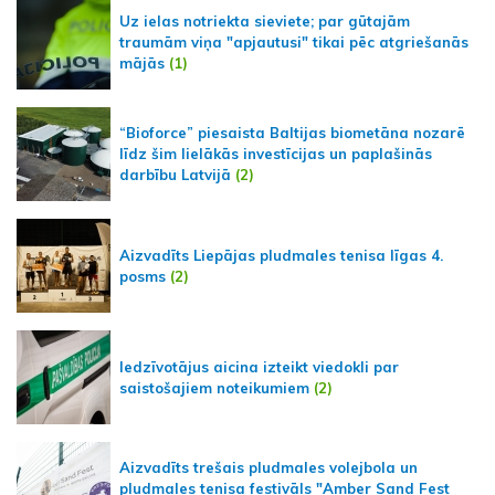
Uz ielas notriekta sieviete; par gūtajām
traumām viņa "apjautusi" tikai pēc atgriešanās
mājās
(1)
“Bioforce” piesaista Baltijas biometāna nozarē
līdz šim lielākās investīcijas un paplašinās
darbību Latvijā
(2)
Aizvadīts Liepājas pludmales tenisa līgas 4.
posms
(2)
Iedzīvotājus aicina izteikt viedokli par
saistošajiem noteikumiem
(2)
Aizvadīts trešais pludmales volejbola un
pludmales tenisa festivāls "Amber Sand Fest