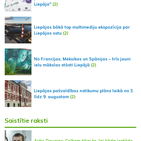
Liepāja"
(2)
Liepājas bākā top multimediju ekspozīcija par
Liepājas ostu
(2)
No Francijas, Meksikas un Spānijas – trīs jauni
ielu mākslas stāsti Liepājā
(2)
Liepājas pašvaldības notikumu plāns laikā no 3.
līdz 9. augustam
(2)
Saistītie raksti
Artis Daugins: Gribam tikai to, lai kāda iestāde