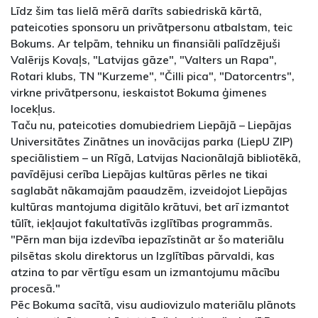
Līdz šim tas lielā mērā darīts sabiedriskā kārtā,
pateicoties sponsoru un privātpersonu atbalstam, teic
Bokums. Ar telpām, tehniku un finansiāli palīdzējuši
Valērijs Kovaļs, "Latvijas gāze", "Valters un Rapa",
Rotari klubs, TN "Kurzeme", "Čilli pica", "Datorcentrs",
virkne privātpersonu, ieskaistot Bokuma ģimenes
locekļus.
Taču nu, pateicoties domubiedriem Liepājā – Liepājas
Universitātes Zinātnes un inovācijas parka (LiepU ZIP)
speciālistiem – un Rīgā, Latvijas Nacionālajā bibliotēkā,
pavīdējusi cerība Liepājas kultūras pērles ne tikai
saglabāt nākamajām paaudzēm, izveidojot Liepājas
kultūras mantojuma digitālo krātuvi, bet arī izmantot
tūlīt, iekļaujot fakultatīvās izglītības programmās.
"Pērn man bija izdevība iepazīstināt ar šo materiālu
pilsētas skolu direktorus un Izglītības pārvaldi, kas
atzina to par vērtīgu esam un izmantojumu mācību
procesā."
Pēc Bokuma sacītā, visu audiovizulo materiālu plānots