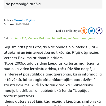
No personīgā arhīva
Autors:
Sarmīte Pujēna
Datums:
8.03.2016
Dalies ar šo ziņu:
Birkas:
Liepu ZIP
,
Verners Bokums
,
bibliotēka
,
kultūras mantojums
Sajūsmināts par Latvijas Nacionālās bibliotēkas (LNB)
attieksmi un ieinteresētību no tikšanās Rīgā atgriezies
Verners Bokums ar domubiedriem.
"Kopš 2005.gada veidoju Liepājas kultūras mantojuma
audio un video ierakstu arhīvu, taču līdz šim nespēju
ieinteresēt pašvaldības amatpersonas, ka šī informācija
ir tā vērtā, lai to saglabātu nākamajām paaudzēm,"
stāsta Bokums, kurš šo darbu dara kā "Sabiedrisko
mediju biedrības" un sabiedriskā fonda "Liepājas
teātris" pārstāvis.
Idejas autors esot bijis kādreizējais Liepājas simfoniskā