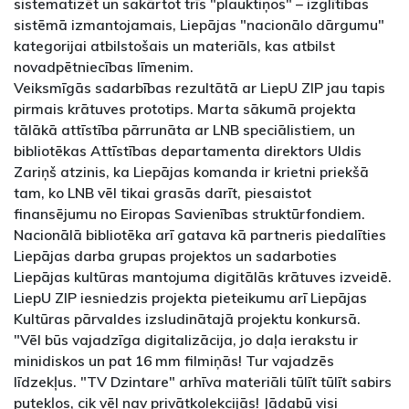
sistematizēt un sakārtot trīs "plauktiņos" – izglītības
sistēmā izmantojamais, Liepājas "nacionālo dārgumu"
kategorijai atbilstošais un materiāls, kas atbilst
novadpētniecības līmenim.
Veiksmīgās sadarbības rezultātā ar LiepU ZIP jau tapis
pirmais krātuves prototips. Marta sākumā projekta
tālākā attīstība pārrunāta ar LNB speciālistiem, un
bibliotēkas Attīstības departamenta direktors Uldis
Zariņš atzinis, ka Liepājas komanda ir krietni priekšā
tam, ko LNB vēl tikai grasās darīt, piesaistot
finansējumu no Eiropas Savienības struktūrfondiem.
Nacionālā bibliotēka arī gatava kā partneris piedalīties
Liepājas darba grupas projektos un sadarboties
Liepājas kultūras mantojuma digitālās krātuves izveidē.
LiepU ZIP iesniedzis projekta pieteikumu arī Liepājas
Kultūras pārvaldes izsludinātajā projektu konkursā.
"Vēl būs vajadzīga digitalizācija, jo daļa ierakstu ir
minidiskos un pat 16 mm filmiņās! Tur vajadzēs
līdzekļus. "TV Dzintare" arhīva materiāli tūlīt tūlīt sabirs
putekļos, cik vēl nav privātkolekcijās! Jādabū visi