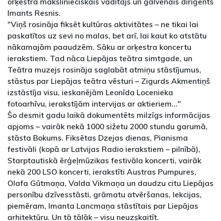
orķestra mākslinieciskais vadītājs un galvenais diriģents
Imants Resnis.
"Viņš rosināja fiksēt kultūras aktivitātes – ne tikai lai
paskatītos uz sevi no malas, bet arī, lai kaut ko atstātu
nākamajām paaudzēm. Sāku ar orķestra koncertu
ierakstiem. Tad nāca Liepājas teātra simtgade, un
Teātra muzejs rosināja saglabāt atmiņu stāstījumus,
stāstus par Liepājas teātra vēsturi – Zigurds Akmentiņš
izstāstīja visu, ieskanējām Leonīda Locenieka
fotoarhīvu, ierakstījām intervijas ar aktieriem..."
Šo desmit gadu laikā dokumentēts milzīgs informācijas
apjoms – vairāk nekā 1000 sižetu 2000 stundu garumā,
stāsta Bokums. Fiksētas Dzejas dienas, Pianisma
festivāli (kopā ar Latvijas Radio ierakstiem – pilnībā),
Starptautiskā ērģeļmūzikas festivāla koncerti, vairāk
nekā 200 LSO koncerti, ierakstīti Austras Pumpures,
Olafa Gūtmaņa, Valda Vikmaņa un daudzu citu Liepājas
personību dzīvesstāsti, grāmatu atvēršanas, lekcijas,
piemēram, Imanta Lancmaņa stāstītais par Liepājas
arhitektūru. Un tā tālāk – visu neuzskaitīt.