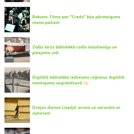
Bokums: Filma par "Credo" bija pārsteigums
mums pašiem
Zaļās birzs bibliotēkā radīs mūsdienīgu un
pieejamu vidi
Digitālā bibliotēka iedvesmo reģionus digitālā
mantojuma saglabāšanā
(1)
Dzejas dienas Liepājā aicina uz sarunām ar
autoriem