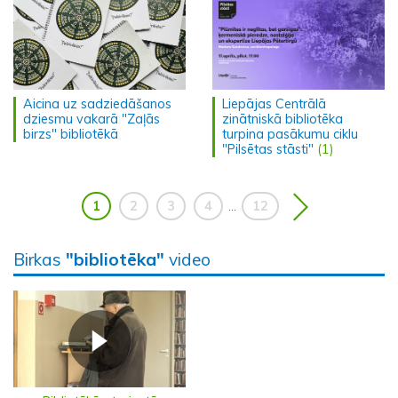
Aicina uz sadziedāšanos
Liepājas Centrālā
dziesmu vakarā "Zaļās
zinātniskā bibliotēka
birzs" bibliotēkā
turpina pasākumu ciklu
"Pilsētas stāsti"
(1)
1
2
3
4
12
...
Birkas
"bibliotēka"
video