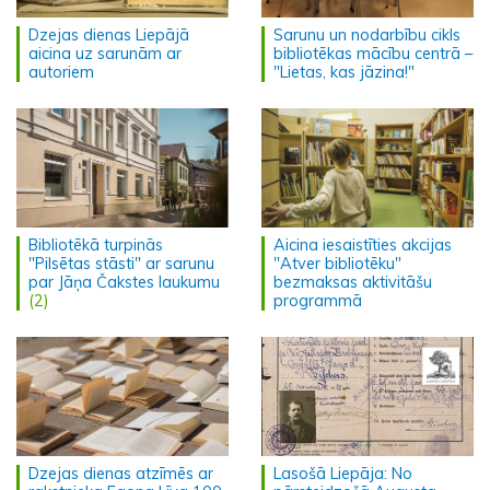
Dzejas dienas Liepājā
Sarunu un nodarbību cikls
aicina uz sarunām ar
bibliotēkas mācību centrā –
autoriem
"Lietas, kas jāzina!"
Bibliotēkā turpinās
Aicina iesaistīties akcijas
"Pilsētas stāsti" ar sarunu
"Atver bibliotēku"
par Jāņa Čakstes laukumu
bezmaksas aktivitāšu
(2)
programmā
Dzejas dienas atzīmēs ar
Lasošā Liepāja: No