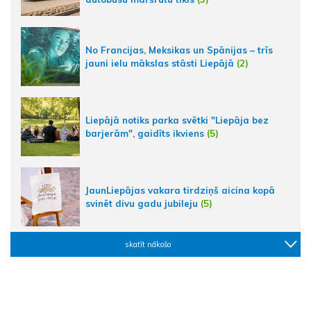
No Francijas, Meksikas un Spānijas – trīs
jauni ielu mākslas stāsti Liepājā
(2)
Liepājā notiks parka svētki "Liepāja bez
barjerām", gaidīts ikviens
(5)
JaunLiepājas vakara tirdziņš aicina kopā
svinēt divu gadu jubileju
(5)
skatīt nākošo