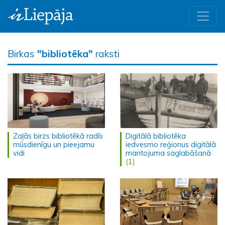
Birkas
"bibliotēka"
raksti
Zaļās birzs bibliotēkā radīs
Digitālā bibliotēka
mūsdienīgu un pieejamu
iedvesmo reģionus digitālā
vidi
mantojuma saglabāšanā
(1)