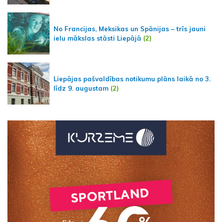
No Francijas, Meksikas un Spānijas – trīs jauni
ielu mākslas stāsti Liepājā
(2)
Liepājas pašvaldības notikumu plāns laikā no 3.
līdz 9. augustam
(2)