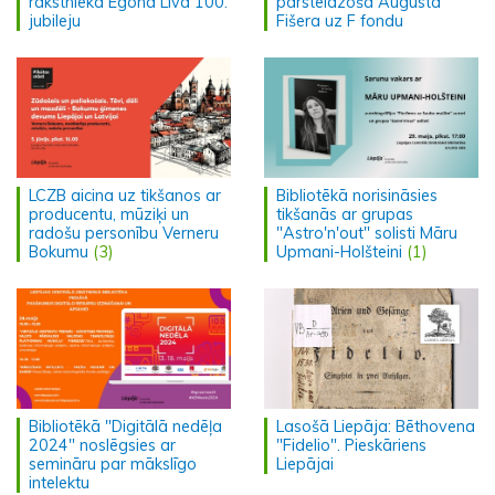
rakstnieka Egona Līva 100.
pārsteidzošā Augusta
jubileju
Fišera uz F fondu
LCZB aicina uz tikšanos ar
Bibliotēkā norisināsies
producentu, mūziķi un
tikšanās ar grupas
radošu personību Verneru
"Astro'n'out" solisti Māru
Bokumu
(3)
Upmani-Holšteini
(1)
Bibliotēkā "Digitālā nedēļa
Lasošā Liepāja: Bēthovena
2024" noslēgsies ar
"Fidelio". Pieskāriens
semināru par mākslīgo
Liepājai
intelektu