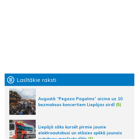
Lasītākie raksti
Augustā “Pegaza Pagalms” aicina uz 10
bezmaksas koncertiem Liepājas sirdī
(5)
Liepājā sāks kursēt pirmie jaunie
elektroautobusi un stāsies spēkā jaunais
autobusu maršrutu tīkls
(3)