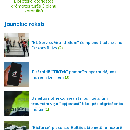
Bibliotēkā atgrieztās
grāmatas turēs 3 dienu
karantīnā
Jaunākie raksti
"BL Serviss Grand Slam" čempiona titulu izcīna
Ernests Buļko
(2)
Tiešraidē "TikTok" pamanīts apdraudējums
maziem bērniem
(3)
Uz ielas notriekta sieviete; par gūtajām
traumām viņa "apjautusi" tikai pēc atgriešanās
mājās
(1)
“Bioforce” piesaista Baltijas biometāna nozarē