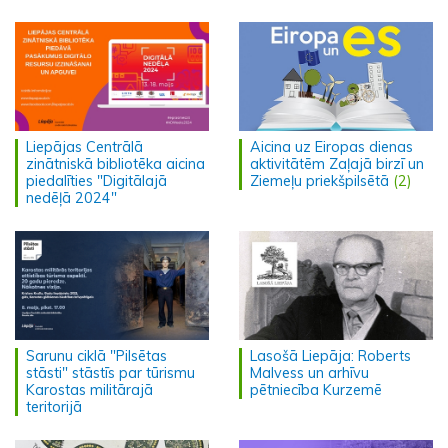
Liepājas Centrālā
Aicina uz Eiropas dienas
zinātniskā bibliotēka aicina
aktivitātēm Zaļajā birzī un
piedalīties "Digitālajā
Ziemeļu priekšpilsētā
(2)
nedēļā 2024"
Sarunu ciklā "Pilsētas
Lasošā Liepāja: Roberts
stāsti" stāstīs par tūrismu
Malvess un arhīvu
Karostas militārajā
pētniecība Kurzemē
teritorijā