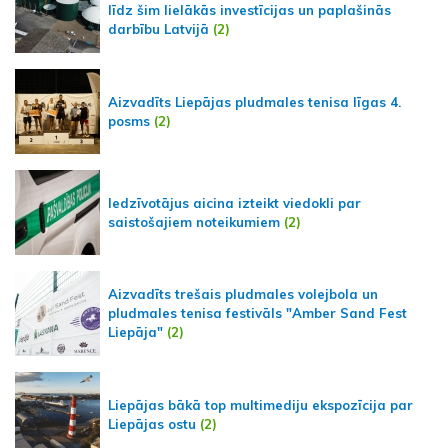
līdz šim lielākās investīcijas un paplašinās
darbību Latvijā
(2)
Aizvadīts Liepājas pludmales tenisa līgas 4.
posms
(2)
Iedzīvotājus aicina izteikt viedokli par
saistošajiem noteikumiem
(2)
Aizvadīts trešais pludmales volejbola un
pludmales tenisa festivāls "Amber Sand Fest
Liepāja"
(2)
Liepājas bākā top multimediju ekspozīcija par
Liepājas ostu
(2)