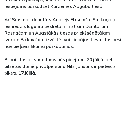
iespējams pārsūdzēt Kurzemes Apgabaltiesā.
Arī Saeimas deputāts Andrejs Elksniņš ("Saskaņa")
iesniedzis lūgumu tieslietu ministram Dzintaram
Rasnačam un Augstākās tiesas priekšsēdētājam
Ivaram Bičkovičam izvērtēt vai Liepājas tiesas tiesnesis
nav pieļāvis likuma pārkāpumus.
Pilnais tiesas spriedums būs pieejams 20.jūlijā, bet
pilsētas domē privātpersona Nils Jansons ir pieteicis
piketu 17.jūlijā.