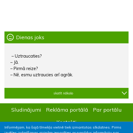
Dienas joks
– Uztraucaties?
– Jā.
– Pirmā reize?
– Nē, esmu uztraucies arī agrāk.
skatīt nākošo
Sludinājumi
Reklāma portālā
Par portālu
Kontakti
Informējam, ka šajā tīmekļa vietnē tiek izmantotas sīkdatnes. Pirms
izvēles izdarīšanas aicinām iepazīties ar papildus informāciju par