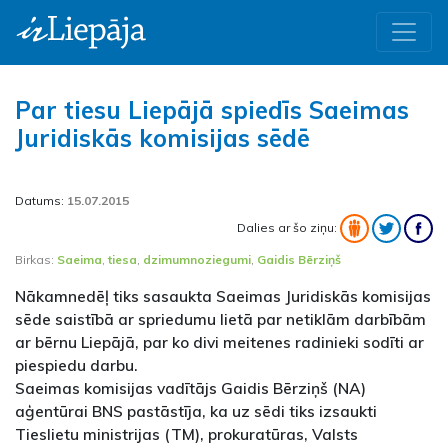
Par tiesu Liepājā spiedīs Saeimas
Juridiskās komisijas sēdē
Datums:
15.07.2015
Dalies ar šo ziņu:
Birkas:
Saeima
,
tiesa
,
dzimumnoziegumi
,
Gaidis Bērziņš
Nākamnedēļ tiks sasaukta Saeimas Juridiskās komisijas
sēde saistībā ar spriedumu lietā par netiklām darbībām
ar bērnu Liepājā, par ko divi meitenes radinieki sodīti ar
piespiedu darbu.
Saeimas komisijas vadītājs Gaidis Bērziņš (NA)
aģentūrai BNS pastāstīja, ka uz sēdi tiks izsaukti
Tieslietu ministrijas (TM), prokuratūras, Valsts