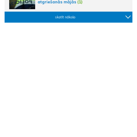
atgriešanās mājās
(1)
skatīt nākošo