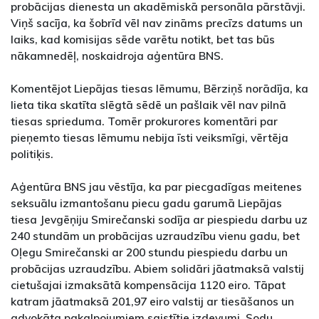
probācijas dienesta un akadēmiskā personāla pārstāvji.
Viņš sacīja, ka šobrīd vēl nav zināms precīzs datums un
laiks, kad komisijas sēde varētu notikt, bet tas būs
nākamnedēļ, noskaidroja aģentūra BNS.
Komentējot Liepājas tiesas lēmumu, Bērziņš norādīja, ka
lieta tika skatīta slēgtā sēdē un pašlaik vēl nav pilnā
tiesas sprieduma. Tomēr prokurores komentāri par
pieņemto tiesas lēmumu nebija īsti veiksmīgi, vērtēja
politiķis.
Aģentūra BNS jau vēstīja, ka par piecgadīgas meitenes
seksuālu izmantošanu piecu gadu garumā Liepājas
tiesa Jevgēņiju Smirečanski sodīja ar piespiedu darbu uz
240 stundām un probācijas uzraudzību vienu gadu, bet
Oļegu Smirečanski ar 200 stundu piespiedu darbu un
probācijas uzraudzību. Abiem solidāri jāatmaksā valstij
cietušajai izmaksātā kompensācija 1120 eiro. Tāpat
katram jāatmaksā 201,97 eiro valstij ar tiesāšanos un
advokāta pakalpojumiem saistītie izdevumi. Sodu