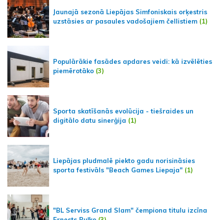
Jaunajā sezonā Liepājas Simfoniskais orķestris
uzstāsies ar pasaules vadošajiem čellistiem
(1)
Populārākie fasādes apdares veidi: kā izvēlēties
piemērotāko
(3)
Sporta skatīšanās evolūcija - tiešraides un
digitālo datu sinerģija
(1)
Liepājas pludmalē piekto gadu norisināsies
sporta festivāls "Beach Games Liepaja"
(1)
"BL Serviss Grand Slam" čempiona titulu izcīna
Ernests Buļko
(3)