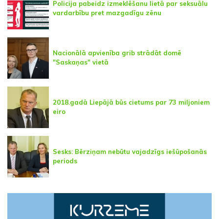
Policija pabeidz izmeklēšanu lietā par seksuālu
vardarbību pret mazgadīgu zēnu
Nacionālā apvienība grib strādāt domē
"Saskaņas" vietā
2018.gadā Liepājā būs cietums par 73 miljoniem
eiro
Sesks: Bērziņam nebūtu vajadzīgs iešūpošanās
periods