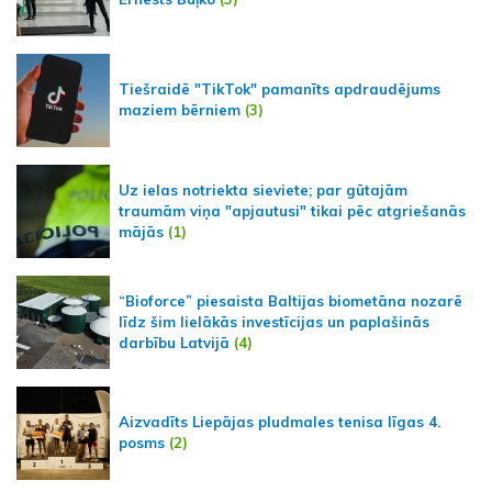
Tiešraidē "TikTok" pamanīts apdraudējums
maziem bērniem
(3)
Uz ielas notriekta sieviete; par gūtajām
traumām viņa "apjautusi" tikai pēc atgriešanās
mājās
(1)
“Bioforce” piesaista Baltijas biometāna nozarē
līdz šim lielākās investīcijas un paplašinās
darbību Latvijā
(4)
Aizvadīts Liepājas pludmales tenisa līgas 4.
posms
(2)