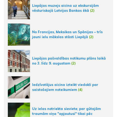
Liepājas muzejs aicina uz ekskursijām
vēsturiskajā Latvijas Bankas ēkā
(2)
No Francijas, Meksikas un Spānijas – trīs
jauni ielu mākslas stāsti Liepājā
(2)
Liepājas pašvaldības notikumu plāns laikā
no 3. līdz 9. augustam
(2)
Iedzīvotājus aicina izteikt viedokli par
saistošajiem noteikumiem
(4)
Uz ielas notriekta sieviete; par gūtajām
traumām viņa "apjautusi" tikai pēc