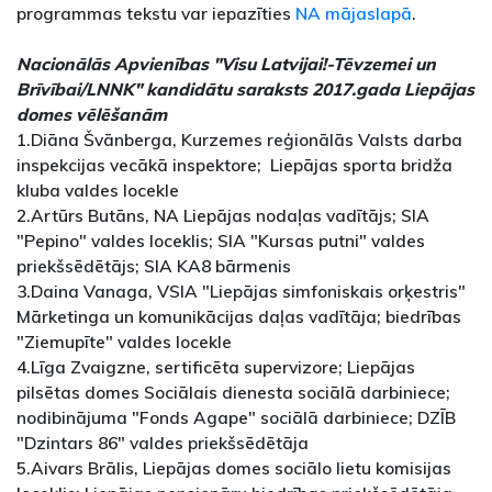
programmas tekstu var iepazīties
NA mājaslapā
.
Nacionālās Apvienības "Visu Latvijai!-Tēvzemei un
Brīvībai/LNNK" kandidātu saraksts 2017.gada Liepājas
domes vēlēšanām
1.Diāna Švānberga, Kurzemes reģionālās Valsts darba
inspekcijas vecākā inspektore; Liepājas sporta bridža
kluba valdes locekle
2.Artūrs Butāns, NA Liepājas nodaļas vadītājs; SIA
"Pepino" valdes loceklis; SIA "Kursas putni" valdes
priekšsēdētājs; SIA KA8 bārmenis
3.Daina Vanaga, VSIA "Liepājas simfoniskais orķestris"
Mārketinga un komunikācijas daļas vadītāja; biedrības
"Ziemupīte" valdes locekle
4.Līga Zvaigzne, sertificēta supervizore; Liepājas
pilsētas domes Sociālais dienesta sociālā darbiniece;
nodibinājuma "Fonds Agape" sociālā darbiniece; DZĪB
"Dzintars 86" valdes priekšsēdētāja
5.Aivars Brālis, Liepājas domes sociālo lietu komisijas