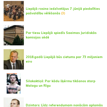
Liepājā rosina iedzīvotājus 7. jūnijā piedalīties
pašvaldību vēlēšanās
(3)
Par tiesu Liepājā spiedīs Saeimas Juridiskās
komisijas sēdē
2018.gadā Liepājā būs cietums par 73 miljoniem
eiro
Silakaktiņš: Par kādu šķērmu tikšanos starp
Malagu un Rīgu
Dzintars: Līdz referendumam nonācām aplamās