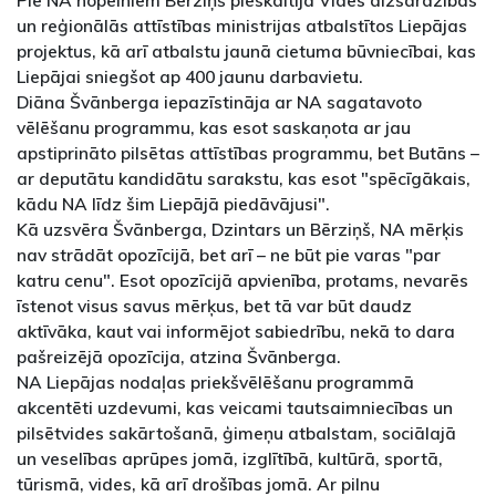
un reģionālās attīstības ministrijas atbalstītos Liepājas
projektus, kā arī atbalstu jaunā cietuma būvniecībai, kas
Liepājai sniegšot ap 400 jaunu darbavietu.
Diāna Švānberga iepazīstināja ar NA sagatavoto
vēlēšanu programmu, kas esot saskaņota ar jau
apstiprināto pilsētas attīstības programmu, bet Butāns –
ar deputātu kandidātu sarakstu, kas esot "spēcīgākais,
kādu NA līdz šim Liepājā piedāvājusi".
Kā uzsvēra Švānberga, Dzintars un Bērziņš, NA mērķis
nav strādāt opozīcijā, bet arī – ne būt pie varas "par
katru cenu". Esot opozīcijā apvienība, protams, nevarēs
īstenot visus savus mērķus, bet tā var būt daudz
aktīvāka, kaut vai informējot sabiedrību, nekā to dara
pašreizējā opozīcija, atzina Švānberga.
NA Liepājas nodaļas priekšvēlēšanu programmā
akcentēti uzdevumi, kas veicami tautsaimniecības un
pilsētvides sakārtošanā, ģimeņu atbalstam, sociālajā
un veselības aprūpes jomā, izglītībā, kultūrā, sportā,
tūrismā, vides, kā arī drošības jomā. Ar pilnu