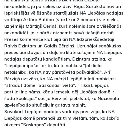
nekandidēs, jo pārcēlies uz dzīvi Rīgā. Sarakstā nav arī
iepriekšējās vēlēšanās startējušais NA Liepājas nodaļas
vadītāja Artūra Butāna (startē ar 2.numuru) vietnieks,
uzņēmējs Mārtiņš Ceriņš, kurš nolēmis šoreiz vēlēšanās
nekandidēt, jo ir pārāk aizņemts savā tiešajā darbā.
Preses konferencē klāt bija arī NA līdzpriekšsēdētāji
Raivis Dzintars un Gaidis Bērziņš. Uzrunājot sanākušos
preses pārstāvjus un daļu no klātesošajiem NA Liepājas
nodaļas deputātu kandidātiem, Dzintars atzina, ka
"Liepāja ir īpaša" ar to, ka te notikusi "ļoti liela
netaisnība, ka NA nav pārstāvēta pašvaldībā". Arī
Bērziņš uzsvēra, ka NA mērķi Liepājā ir ļoti ambiciozi –
"strādāt domē "Saskaņas" vietā". "Tikai Liepājas
partijai ir zināms, kādu iemeslu dēļ Liepājas domē ir
šāda koalīcija," sacīja Bērziņš, piebilstot, ka Nacionālā
apvienība šo situāciju ir gatava mainīt.
Savukārt Liepājas nodaļas vadītājs precizēja, ka NA
Liepājas domē pretendē uz trim vietām, tām, ko šobrīd
aizņem "Saskaņas" deputāti.