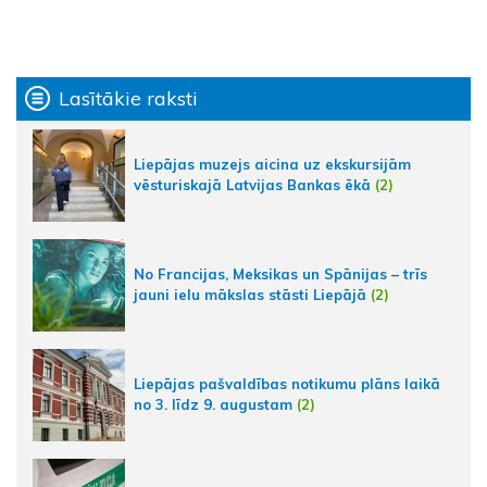
Lasītākie raksti
Liepājas muzejs aicina uz ekskursijām
vēsturiskajā Latvijas Bankas ēkā
(2)
No Francijas, Meksikas un Spānijas – trīs
jauni ielu mākslas stāsti Liepājā
(2)
Liepājas pašvaldības notikumu plāns laikā
no 3. līdz 9. augustam
(2)