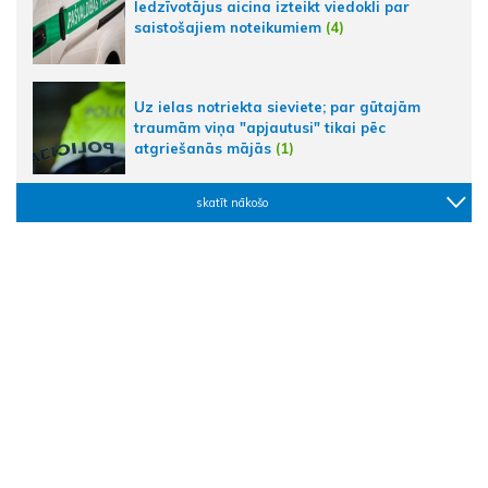
Iedzīvotājus aicina izteikt viedokli par
saistošajiem noteikumiem
(4)
Uz ielas notriekta sieviete; par gūtajām
traumām viņa "apjautusi" tikai pēc
atgriešanās mājās
(1)
skatīt nākošo