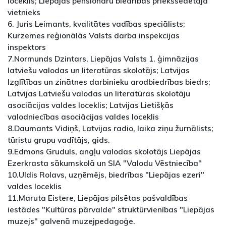
loceklis; Liepājas pensionāru biedrības priekšsēdētāja
vietnieks
6. Juris Leimants, kvalitātes vadības speciālists;
Kurzemes reģionālās Valsts darba inspekcijas
inspektors
7.Normunds Dzintars, Liepājas Valsts 1. ģimnāzijas
latviešu valodas un literatūras skolotājs; Latvijas
Izglītības un zinātnes darbinieku arodbiedrības biedrs;
Latvijas Latviešu valodas un literatūras skolotāju
asociācijas valdes loceklis; Latvijas Lietišķās
valodniecības asociācijas valdes loceklis
8.Daumants Vidiņš, Latvijas radio, laika ziņu žurnālists;
tūristu grupu vadītājs, gids.
9.Edmons Gruduls, angļu valodas skolotājs Liepājas
Ezerkrasta sākumskolā un SIA "Valodu Vēstniecība"
10.Uldis Rolavs, uzņēmējs, biedrības "Liepājas ezeri"
valdes loceklis
11.Maruta Eistere, Liepājas pilsētas pašvaldības
iestādes "Kultūras pārvalde" struktūrvienības "Liepājas
muzejs" galvenā muzejpedagoģe.