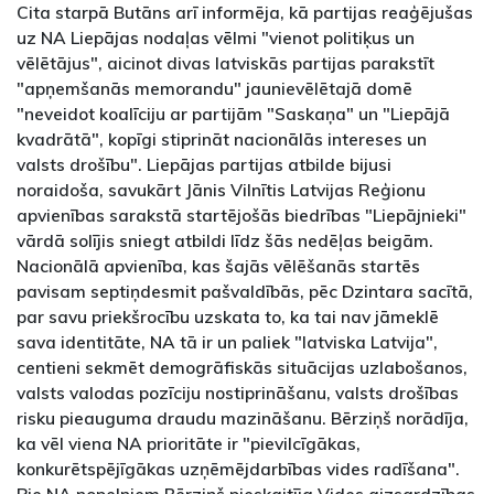
Cita starpā Butāns arī informēja, kā partijas reaģējušas
uz NA Liepājas nodaļas vēlmi "vienot politiķus un
vēlētājus", aicinot divas latviskās partijas parakstīt
"apņemšanās memorandu" jaunievēlētajā domē
"neveidot koalīciju ar partijām "Saskaņa" un "Liepājā
kvadrātā", kopīgi stiprināt nacionālās intereses un
valsts drošību". Liepājas partijas atbilde bijusi
noraidoša, savukārt Jānis Vilnītis Latvijas Reģionu
apvienības sarakstā startējošās biedrības "Liepājnieki"
vārdā solījis sniegt atbildi līdz šās nedēļas beigām.
Nacionālā apvienība, kas šajās vēlēšanās startēs
pavisam septiņdesmit pašvaldībās, pēc Dzintara sacītā,
par savu priekšrocību uzskata to, ka tai nav jāmeklē
sava identitāte, NA tā ir un paliek "latviska Latvija",
centieni sekmēt demogrāfiskās situācijas uzlabošanos,
valsts valodas pozīciju nostiprināšanu, valsts drošības
risku pieauguma draudu mazināšanu. Bērziņš norādīja,
ka vēl viena NA prioritāte ir "pievilcīgākas,
konkurētspējīgākas uzņēmējdarbības vides radīšana".
Pie NA nopelniem Bērziņš pieskaitīja Vides aizsardzības