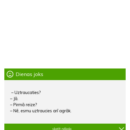
Dienas joks
– Uztraucaties?
– Jā.
– Pirmā reize?
– Nē, esmu uztraucies arī agrāk.
skatīt nākošo