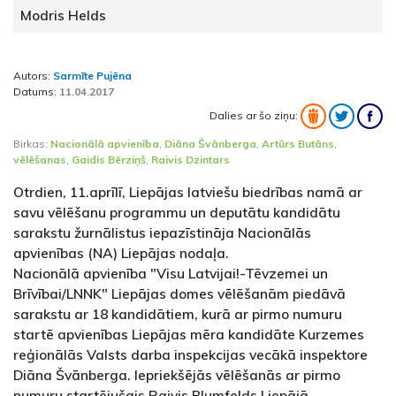
Modris Helds
Autors:
Sarmīte Pujēna
Datums:
11.04.2017
Dalies ar šo ziņu:
Birkas:
Nacionālā apvienība
,
Diāna Švānberga
,
Artūrs Butāns
,
vēlēšanas
,
Gaidis Bērziņš
,
Raivis Dzintars
Otrdien, 11.aprīlī, Liepājas latviešu biedrības namā ar
savu vēlēšanu programmu un deputātu kandidātu
sarakstu žurnālistus iepazīstināja Nacionālās
apvienības (NA) Liepājas nodaļa.
Nacionālā apvienība "Visu Latvijai!-Tēvzemei un
Brīvībai/LNNK" Liepājas domes vēlēšanām piedāvā
sarakstu ar 18 kandidātiem, kurā ar pirmo numuru
startē apvienības Liepājas mēra kandidāte Kurzemes
reģionālās Valsts darba inspekcijas vecākā inspektore
Diāna Švānberga. Iepriekšējās vēlēšanās ar pirmo
numuru startējušais Raivis Blumfelds Liepājā