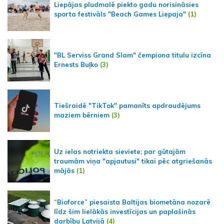
Liepājas pludmalē piekto gadu norisināsies
sporta festivāls "Beach Games Liepaja"
(1)
"BL Serviss Grand Slam" čempiona titulu izcīna
Ernests Buļko
(3)
Tiešraidē "TikTok" pamanīts apdraudējums
maziem bērniem
(3)
Uz ielas notriekta sieviete; par gūtajām
traumām viņa "apjautusi" tikai pēc atgriešanās
mājās
(1)
“Bioforce” piesaista Baltijas biometāna nozarē
līdz šim lielākās investīcijas un paplašinās
darbību Latvijā
(4)