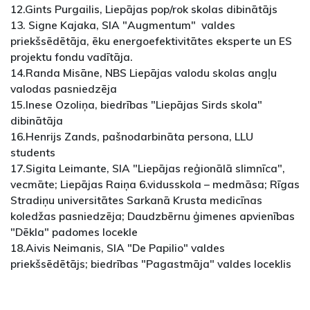
12.Gints Purgailis, Liepājas pop/rok skolas dibinātājs
13. Signe Kajaka, SIA "Augmentum" valdes
priekšsēdētāja, ēku energoefektivitātes eksperte un ES
projektu fondu vadītāja.
14.Randa Misāne, NBS Liepājas valodu skolas angļu
valodas pasniedzēja
15.Inese Ozoliņa, biedrības "Liepājas Sirds skola"
dibinātāja
16.Henrijs Zands, pašnodarbināta persona, LLU
students
17.Sigita Leimante, SIA "Liepājas reģionālā slimnīca",
vecmāte; Liepājas Raiņa 6.vidusskola – medmāsa; Rīgas
Stradiņu universitātes Sarkanā Krusta medicīnas
koledžas pasniedzēja; Daudzbērnu ģimenes apvienības
"Dēkla" padomes locekle
18.Aivis Neimanis, SIA "De Papilio" valdes
priekšsēdētājs; biedrības "Pagastmāja" valdes loceklis