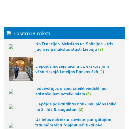
Lasītākie raksti
No Francijas, Meksikas un Spānijas – trīs
jauni ielu mākslas stāsti Liepājā
(2)
Liepājas muzejs aicina uz ekskursijām
vēsturiskajā Latvijas Bankas ēkā
(1)
Iedzīvotājus aicina izteikt viedokli par
saistošajiem noteikumiem
(3)
Liepājas pašvaldības notikumu plāns laikā
no 3. līdz 9. augustam
(2)
Uz ielas notriekta sieviete; par gūtajām
traumām viņa "apjautusi" tikai pēc