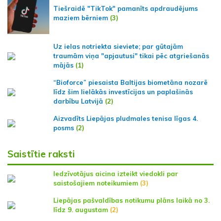
Tiešraidē "TikTok" pamanīts apdraudējums
maziem bērniem
(3)
Uz ielas notriekta sieviete; par gūtajām
traumām viņa "apjautusi" tikai pēc atgriešanās
mājās
(1)
“Bioforce” piesaista Baltijas biometāna nozarē
līdz šim lielākās investīcijas un paplašinās
darbību Latvijā
(2)
Aizvadīts Liepājas pludmales tenisa līgas 4.
posms
(2)
Saistītie raksti
Iedzīvotājus aicina izteikt viedokli par
saistošajiem noteikumiem
(3)
Liepājas pašvaldības notikumu plāns laikā no 3.
līdz 9. augustam
(2)