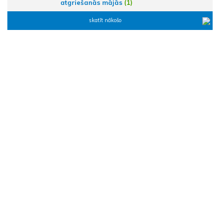
atgriešanās mājās
(1)
skatīt nākošo