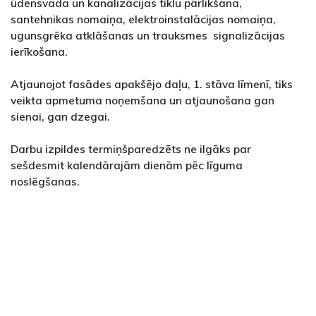
ūdensvada un kanalizācijas tīklu pārlikšana,
santehnikas nomaiņa, elektroinstalācijas nomaiņa,
ugunsgrēka atklāšanas un trauksmes signalizācijas
ierīkošana.
Atjaunojot fasādes apakšējo daļu, 1. stāva līmenī, tiks
veikta apmetuma noņemšana un atjaunošana gan
sienai, gan dzegai.
Darbu izpildes termiņšparedzēts ne ilgāks par
sešdesmit kalendārajām dienām pēc līguma
noslēgšanas.