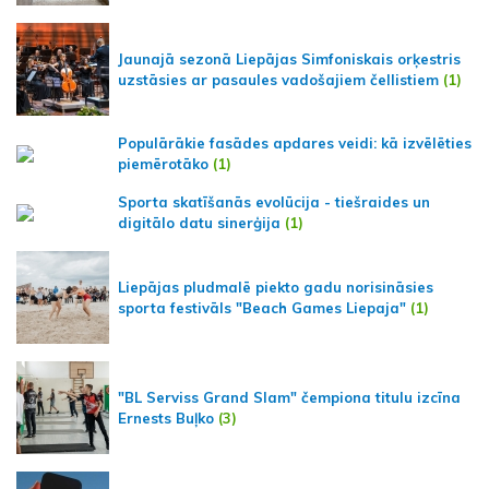
Jaunajā sezonā Liepājas Simfoniskais orķestris
uzstāsies ar pasaules vadošajiem čellistiem
(1)
Populārākie fasādes apdares veidi: kā izvēlēties
piemērotāko
(1)
Sporta skatīšanās evolūcija - tiešraides un
digitālo datu sinerģija
(1)
Liepājas pludmalē piekto gadu norisināsies
sporta festivāls "Beach Games Liepaja"
(1)
"BL Serviss Grand Slam" čempiona titulu izcīna
Ernests Buļko
(3)