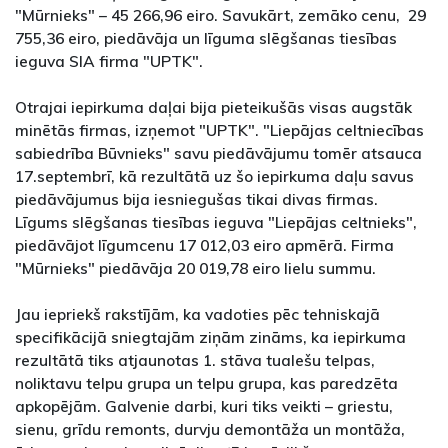
"Mūrnieks" – 45 266,96 eiro. Savukārt, zemāko cenu, 29
755,36 eiro, piedāvāja un līguma slēgšanas tiesības
ieguva SIA firma "UPTK".
Otrajai iepirkuma daļai bija pieteikušās visas augstāk
minētās firmas, izņemot "UPTK". "Liepājas celtniecības
sabiedrība Būvnieks" savu piedāvājumu tomēr atsauca
17.septembrī, kā rezultātā uz šo iepirkuma daļu savus
piedāvājumus bija iesniegušas tikai divas firmas.
Līgums slēgšanas tiesības ieguva "Liepājas celtnieks",
piedāvājot līgumcenu 17 012,03 eiro apmērā. Firma
"Mūrnieks" piedāvāja 20 019,78 eiro lielu summu.
Jau iepriekš rakstījām, ka vadoties pēc tehniskajā
specifikācijā sniegtajām ziņām zināms, ka iepirkuma
rezultātā tiks atjaunotas 1. stāva tualešu telpas,
noliktavu telpu grupa un telpu grupa, kas paredzēta
apkopējām. Galvenie darbi, kuri tiks veikti – griestu,
sienu, grīdu remonts, durvju demontāža un montāža,