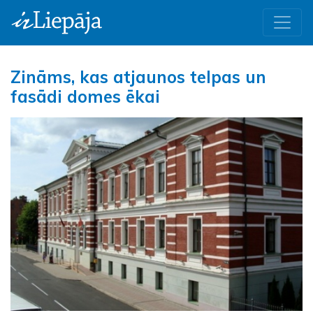
Zināms, kas atjaunos telpas un
fasādi domes ēkai