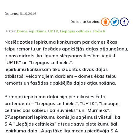
Datums:
3.10.2016
Dalies ar šo ziņu:
Birkas:
Dome
,
iepirkums
,
UPTK
,
Liepājas celtnieks
,
Rožu 6
Noslēdzoties iepirkuma konkursam par domes ēkas
telpu remontu un fasādes apakšējās daļas atjaunošanu,
ir noskaidrots, ka līguma slēgšanas tiesības iegūst
"UPTK" un "Liepājas celtnieks".
Iepirkumu konkursam tika izdalītas divas daļas
atbilstoši veicamajiem darbiem – domes ēkas telpu
remonts un fasādes apakšējās daļas atjaunošana.
Pirmajai iepirkuma daļai bija pieteikušies četri
pretendenti – "Liepājas celtnieks", "UPTK", “Liepājas
celtniecības sabiedrība Būvnieks" un "Mūrnieks".
27.septembrī iepirkumu komisija saņēmusi vēstuli, ka
SIA "Liepājas celtnieks" atsauc savu pieteikumu šai
iepirkuma daļai. Augstāko līgumcenu piedāvāja SIA