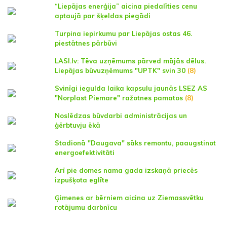
“Liepājas enerģija” aicina piedalīties cenu
aptaujā par šķeldas piegādi
Turpina iepirkumu par Liepājas ostas 46.
piestātnes pārbūvi
LASI.lv: Tēva uzņēmums pārved mājās dēlus.
Liepājas būvuzņēmums "UPTK" svin 30
(8)
Svinīgi iegulda laika kapsulu jaunās LSEZ AS
"Norplast Piemare" ražotnes pamatos
(8)
Noslēdzas būvdarbi administrācijas un
ģērbtuvju ēkā
Stadionā "Daugava" sāks remontu, paaugstinot
energoefektivitāti
Arī pie domes nama gada izskaņā priecēs
izpušķota eglīte
Ģimenes ar bērniem aicina uz Ziemassvētku
rotājumu darbnīcu