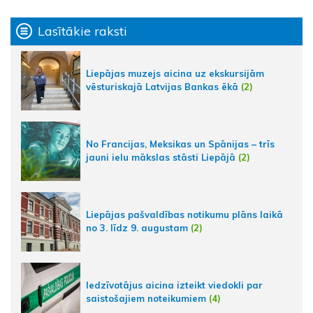
Lasītākie raksti
Liepājas muzejs aicina uz ekskursijām
vēsturiskajā Latvijas Bankas ēkā
(2)
No Francijas, Meksikas un Spānijas – trīs
jauni ielu mākslas stāsti Liepājā
(2)
Liepājas pašvaldības notikumu plāns laikā
no 3. līdz 9. augustam
(2)
Iedzīvotājus aicina izteikt viedokli par
saistošajiem noteikumiem
(4)