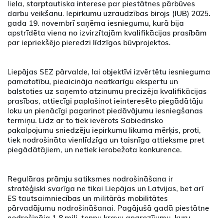
liela, starptautiska interese par piestātnes pārbūves
darbu veikšanu. Iepirkumu uzraudzības birojs (IUB) 2025.
gada 19. novembrī saņēma iesniegumu, kurā bija
apstrīdēta viena no izvirzītajām kvalifikācijas prasībām
par iepriekšējo pieredzi līdzīgos būvprojektos.
Liepājas SEZ pārvalde, lai objektīvi izvērtētu iesnieguma
pamatotību, pieaicināja neatkarīgu ekspertu un
balstoties uz saņemto atzinumu precizēja kvalifikācijas
prasības, attiecīgi paplašinot ieinteresēto piegādātāju
loku un pienācīgi pagarinot piedāvājumu iesniegšanas
termiņu. Līdz ar to tiek ievērots Sabiedrisko
pakalpojumu sniedzēju iepirkumu likuma mērķis, proti,
tiek nodrošināta vienlīdzīga un taisnīga attieksme pret
piegādātājiem, un netiek ierobežota konkurence.
Regulāras prāmju satiksmes nodrošināšana ir
stratēģiski svarīga ne tikai Liepājas un Latvijas, bet arī
ES tautsaimniecības un militārās mobilitātes
pārvadājumu nodrošināšanai. Pagājušā gadā piestātne
nodrošināja 1,8 milj. tonnu kravu apgrozījumu, kuru