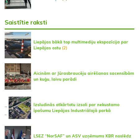
Saistītie raksti
Liepājas bākā top multimediju ekspozīcija par
Liepājas ostu
(2)
Aicinām ar Jūrasbraucēju airēšanas sacensībām
un kuģu, laivu parādi
Izsludinās atkārtotu izsoli par nekustamo
īpašumu Liepājas Industriālajā parkā
LSEZ “NorSAF” un ASV uzņēmums KBR noslēdz