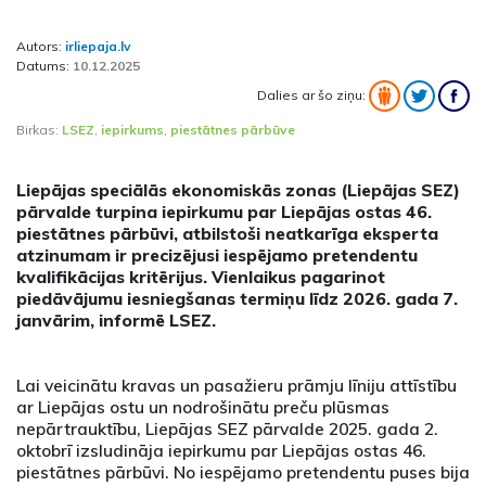
Autors:
irliepaja.lv
Datums:
10.12.2025
Dalies ar šo ziņu:
Birkas:
LSEZ
,
iepirkums
,
piestātnes pārbūve
Liepājas speciālās ekonomiskās zonas (Liepājas SEZ)
pārvalde turpina iepirkumu par Liepājas ostas 46.
piestātnes pārbūvi, atbilstoši neatkarīga eksperta
atzinumam ir precizējusi iespējamo pretendentu
kvalifikācijas kritērijus. Vienlaikus pagarinot
piedāvājumu iesniegšanas termiņu līdz 2026. gada 7.
janvārim, informē LSEZ.
Lai veicinātu kravas un pasažieru prāmju līniju attīstību
ar Liepājas ostu un nodrošinātu preču plūsmas
nepārtrauktību, Liepājas SEZ pārvalde 2025. gada 2.
oktobrī izsludināja iepirkumu par Liepājas ostas 46.
piestātnes pārbūvi. No iespējamo pretendentu puses bija