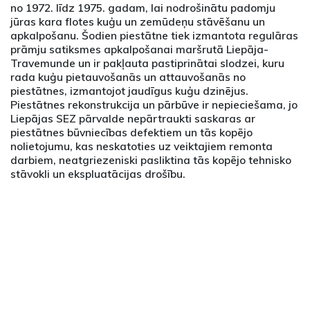
no 1972. līdz 1975. gadam, lai nodrošinātu padomju
jūras kara flotes kuģu un zemūdeņu stāvēšanu un
apkalpošanu. Šodien piestātne tiek izmantota regulāras
prāmju satiksmes apkalpošanai maršrutā Liepāja-
Travemunde un ir pakļauta pastiprinātai slodzei, kuru
rada kuģu pietauvošanās un attauvošanās no
piestātnes, izmantojot jaudīgus kuģu dzinējus.
Piestātnes rekonstrukcija un pārbūve ir nepieciešama, jo
Liepājas SEZ pārvalde nepārtraukti saskaras ar
piestātnes būvniecības defektiem un tās kopējo
nolietojumu, kas neskatoties uz veiktajiem remonta
darbiem, neatgriezeniski pasliktina tās kopējo tehnisko
stāvokli un ekspluatācijas drošību.