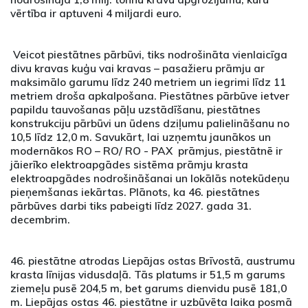
vērtība ir aptuveni 4 miljardi euro.
Veicot piestātnes pārbūvi, tiks nodrošināta vienlaicīga
divu kravas kuģu vai kravas – pasažieru prāmju ar
maksimālo garumu līdz 240 metriem un iegrimi līdz 11
metriem droša apkalpošana. Piestātnes pārbūve ietver
papildu tauvošanas pāļu uzstādīšanu, piestātnes
konstrukciju pārbūvi un ūdens dziļumu palielināšanu no
10,5 līdz 12,0 m. Savukārt, lai uzņemtu jaunākos un
modernākos RO – RO/ RO - PAX prāmjus, piestātnē ir
jāierīko elektroapgādes sistēma prāmju krasta
elektroapgādes nodrošināšanai un lokālās notekūdeņu
pieņemšanas iekārtas. Plānots, ka 46. piestātnes
pārbūves darbi tiks pabeigti līdz 2027. gada 31.
decembrim.
46. piestātne atrodas Liepājas ostas Brīvostā, austrumu
krasta līnijas vidusdaļā. Tās platums ir 51,5 m garums
ziemeļu pusē 204,5 m, bet garums dienvidu pusē 181,0
m. Liepājas ostas 46. piestātne ir uzbūvēta laika posmā