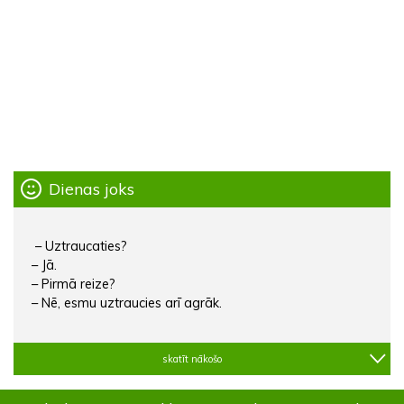
Dienas joks
– Uztraucaties?
– Jā.
– Pirmā reize?
– Nē, esmu uztraucies arī agrāk.
skatīt nākošo