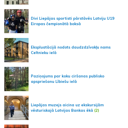
Divi Liepājas sportisti pārstāvēs Latviju U19
Eiropas čempionātā boksā
Ekspluatācijā nodots daudzdzīvokļu nams
Celtnieku ielā
Paziņojums par koku ciršanas publisko
apspriešanu Lībiešu ielā
Liepājas muzejs aicina uz ekskursijām
vēsturiskajā Latvijas Bankas ēkā
(2)