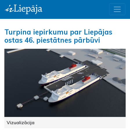
Turpina iepirkumu par Liepājas
ostas 46. piestātnes pārbūvi
Vizualizācija