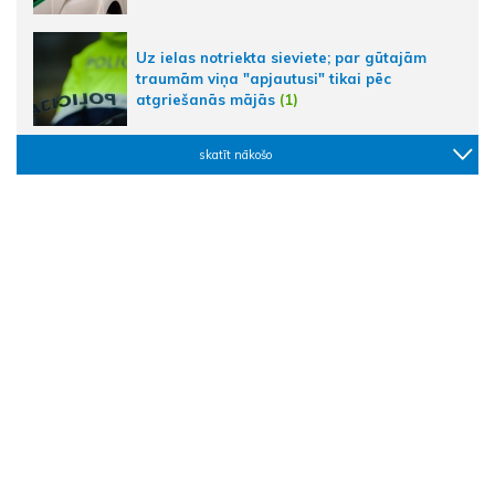
Uz ielas notriekta sieviete; par gūtajām
traumām viņa "apjautusi" tikai pēc
atgriešanās mājās
(1)
skatīt nākošo