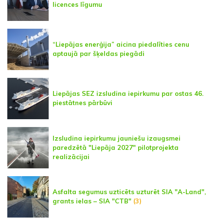
licences līgumu
“Liepājas enerģija” aicina piedalīties cenu
aptaujā par šķeldas piegādi
Liepājas SEZ izsludina iepirkumu par ostas 46.
piestātnes pārbūvi
Izsludina iepirkumu jauniešu izaugsmei
paredzētā "Liepāja 2027" pilotprojekta
realizācijai
Asfalta segumus uzticēts uzturēt SIA "A-Land",
grants ielas – SIA "CTB"
(3)