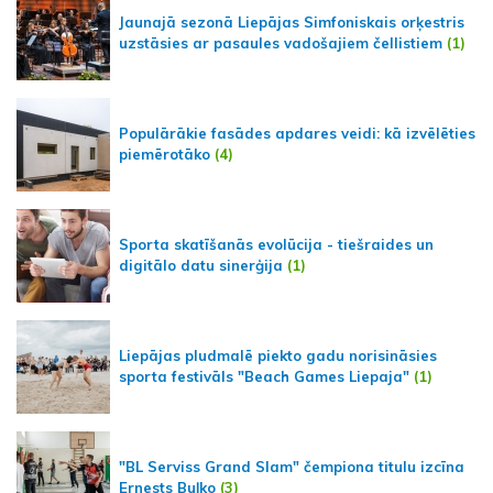
Jaunajā sezonā Liepājas Simfoniskais orķestris
uzstāsies ar pasaules vadošajiem čellistiem
(1)
Populārākie fasādes apdares veidi: kā izvēlēties
piemērotāko
(4)
Sporta skatīšanās evolūcija - tiešraides un
digitālo datu sinerģija
(1)
Liepājas pludmalē piekto gadu norisināsies
sporta festivāls "Beach Games Liepaja"
(1)
"BL Serviss Grand Slam" čempiona titulu izcīna
Ernests Buļko
(3)