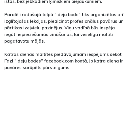
īstas, bez jebkādiem ķīmiskiem piejaukumiem.
Paralēli radošajā telpā "Ideju bode" tiks organizētas arī
izglītojošas lekcijas, pieaicinot profesionālus pavārus un
pārtikas izejvielu pazinējus. Viņu vadībā būs iespēja
iegūt nepieciešamās zināšanas, lai veselīgu maltīti
pagatavotu mājās.
Katras dienas maltītes piedāvājumam iespējams sekot
līdzi "Ideju bodes" facebook.com kontā, jo katra diena ir
pavāres sarūpēts pārsteigums.