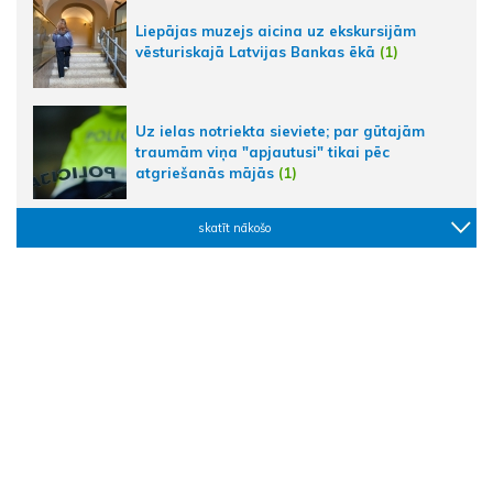
Liepājas muzejs aicina uz ekskursijām
vēsturiskajā Latvijas Bankas ēkā
(1)
Uz ielas notriekta sieviete; par gūtajām
traumām viņa "apjautusi" tikai pēc
atgriešanās mājās
(1)
skatīt nākošo