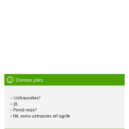
Dienas joks
– Uztraucaties?
– Jā.
– Pirmā reize?
– Nē, esmu uztraucies arī agrāk.