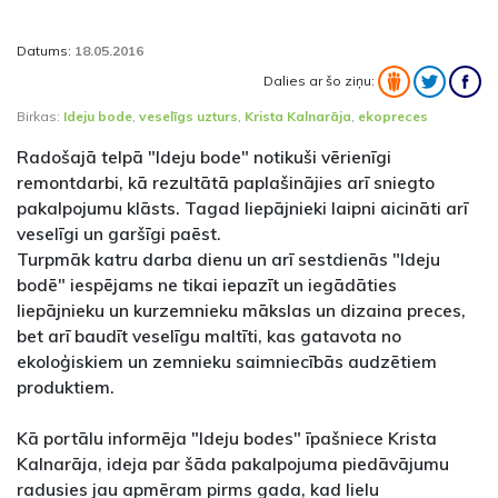
Datums:
18.05.2016
Dalies ar šo ziņu:
Birkas:
Ideju bode
,
veselīgs uzturs
,
Krista Kalnarāja
,
ekopreces
Radošajā telpā "Ideju bode" notikuši vērienīgi
remontdarbi, kā rezultātā paplašinājies arī sniegto
pakalpojumu klāsts. Tagad liepājnieki laipni aicināti arī
veselīgi un garšīgi paēst.
Turpmāk katru darba dienu un arī sestdienās "Ideju
bodē" iespējams ne tikai iepazīt un iegādāties
liepājnieku un kurzemnieku mākslas un dizaina preces,
bet arī baudīt veselīgu maltīti, kas gatavota no
ekoloģiskiem un zemnieku saimniecībās audzētiem
produktiem.
Kā portālu informēja "Ideju bodes" īpašniece Krista
Kalnarāja, ideja par šāda pakalpojuma piedāvājumu
radusies jau apmēram pirms gada, kad lielu