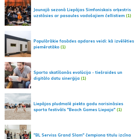
Jaunajā sezonā Liepājas Simfoniskais orķestris
uzstāsies ar pasaules vadošajiem čellistiem
(1)
Populārākie fasādes apdares veidi: kā izvēlēties
piemērotāko
(1)
Sporta skatīšanās evolūcija - tiešraides un
digitālo datu sinerģija
(1)
Liepājas pludmalē piekto gadu norisināsies
sporta festivāls "Beach Games Liepaja"
(1)
"BL Serviss Grand Slam" čempiona titulu izcīna