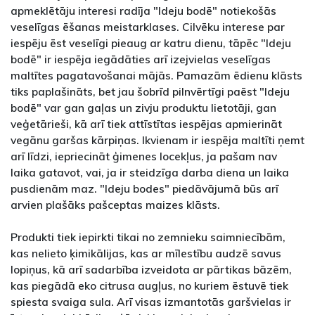
apmeklētāju interesi radīja "Ideju bodē" notiekošās
veselīgas ēšanas meistarklases. Cilvēku interese par
iespēju ēst veselīgi pieaug ar katru dienu, tāpēc "Ideju
bodē" ir iespēja iegādāties arī izejvielas veselīgas
maltītes pagatavošanai mājās. Pamazām ēdienu klāsts
tiks paplašināts, bet jau šobrīd pilnvērtīgi paēst "Ideju
bodē" var gan gaļas un zivju produktu lietotāji, gan
veģetārieši, kā arī tiek attīstītas iespējas apmierināt
vegānu garšas kārpiņas. Ikvienam ir iespēja maltīti ņemt
arī līdzi, iepriecināt ģimenes locekļus, ja pašam nav
laika gatavot, vai, ja ir steidzīga darba diena un laika
pusdienām maz. "Ideju bodes" piedāvājumā būs arī
arvien plašāks pašceptas maizes klāsts.
Produkti tiek iepirkti tikai no zemnieku saimniecībām,
kas nelieto ķimikālijas, kas ar mīlestību audzē savus
lopiņus, kā arī sadarbība izveidota ar pārtikas bāzēm,
kas piegādā eko citrusa augļus, no kuriem ēstuvē tiek
spiesta svaiga sula. Arī visas izmantotās garšvielas ir