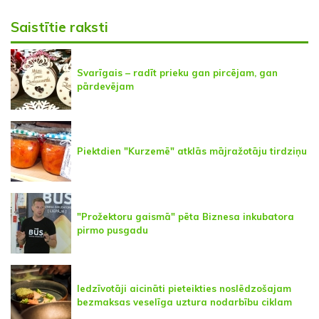
Saistītie raksti
Svarīgais – radīt prieku gan pircējam, gan
pārdevējam
Piektdien "Kurzemē" atklās mājražotāju tirdziņu
"Prožektoru gaismā" pēta Biznesa inkubatora
pirmo pusgadu
Iedzīvotāji aicināti pieteikties noslēdzošajam
bezmaksas veselīga uztura nodarbību ciklam