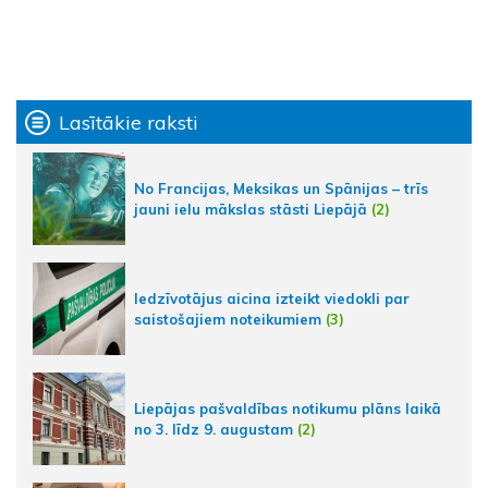
Lasītākie raksti
No Francijas, Meksikas un Spānijas – trīs
jauni ielu mākslas stāsti Liepājā
(2)
Iedzīvotājus aicina izteikt viedokli par
saistošajiem noteikumiem
(3)
Liepājas pašvaldības notikumu plāns laikā
no 3. līdz 9. augustam
(2)