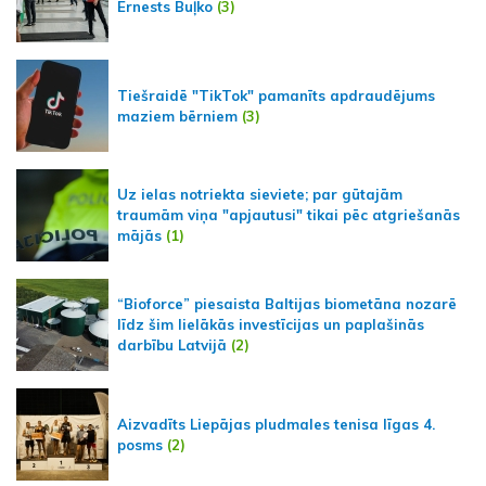
Ernests Buļko
(3)
Tiešraidē "TikTok" pamanīts apdraudējums
maziem bērniem
(3)
Uz ielas notriekta sieviete; par gūtajām
traumām viņa "apjautusi" tikai pēc atgriešanās
mājās
(1)
“Bioforce” piesaista Baltijas biometāna nozarē
līdz šim lielākās investīcijas un paplašinās
darbību Latvijā
(2)
Aizvadīts Liepājas pludmales tenisa līgas 4.
posms
(2)