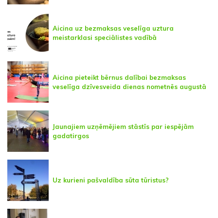
Aicina uz bezmaksas veselīga uztura
meistarklasi speciālistes vadībā
Aicina pieteikt bērnus dalībai bezmaksas
veselīga dzīvesveida dienas nometnēs augustā
Jaunajiem uzņēmējiem stāstīs par iespējām
gadatirgos
Uz kurieni pašvaldība sūta tūristus?