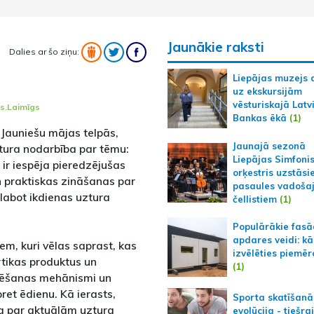
Jaunākie raksti
Dalies ar šo ziņu:
Liepājas muzejs 
uz ekskursijām
vēsturiskajā Latv
vs.Laimīgs
Bankas ēkā
(1)
 Jauniešu mājas telpās,
Jaunajā sezonā
tura nodarbība par tēmu:
Liepājas Simfoni
r iespēja pieredzējušas
orķestris uzstāsi
n praktiskas zināšanas par
pasaules vadoša
labot ikdienas uztura
čellistiem
(1)
Populārākie fas
apdares veidi: kā
em, kuri vēlas saprast, kas
izvēlēties piemēr
rtikas produktus un
(1)
di ēšanas mehānismi un
ret ēdienu. Kā ierasts,
Sporta skatīšanā
ja par aktuālām uztura
evolūcija - tiešra