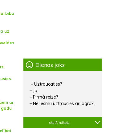
darbību
na uz
nveides
Dienas joks
as
usies.
– Uztraucaties?
– Jā.
u
– Pirmā reize?
kiem ar
– Nē, esmu uztraucies arī agrāk.
u gadu
skatīt nākošo
elībai