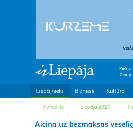
Piektdi
7.aug
Liepājnieki
Bizness
Kultūra
Koncerts
Liepāja 2027
Te
Aicina uz bezmaksas veselīg