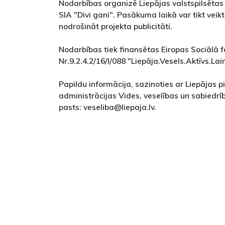
Nodarbības organizē Liepājas valstspilsētas
SIA "Divi gani". Pasākuma laikā var tikt veikt
nodrošināt projekta publicitāti.
Nodarbības tiek finansētas Eiropas Sociālā 
Nr.9.2.4.2/16/I/088 "Liepāja.Vesels.Aktīvs.Lai
Papildu informācija, sazinoties ar Liepājas p
administrācijas Vides, veselības un sabiedrīb
pasts: veseliba@liepaja.lv.