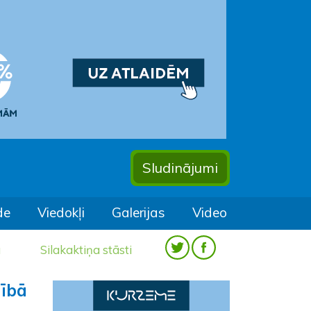
Sludinājumi
de
Viedokļi
Galerijas
Video
a
Silakaktiņa stāsti
dībā