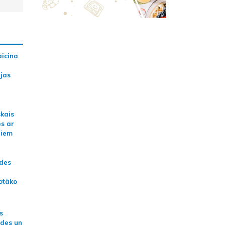
aicina
ijas
skais
es ar
jiem
ādes
otāko
s
ides un