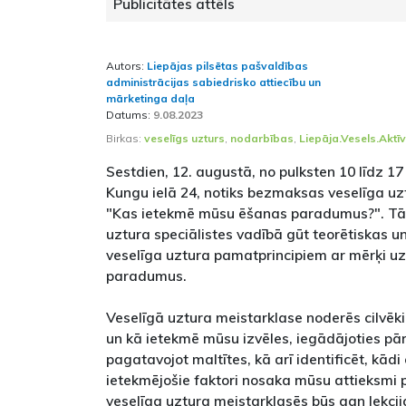
Publicitātes attēls
Autors:
Liepājas pilsētas pašvaldības
administrācijas sabiedrisko attiecību un
mārketinga daļa
Datums:
9.08.2023
Birkas:
veselīgs uzturs
,
nodarbības
,
Liepāja.Vesels.Aktī
Sestdien, 12. augustā, no pulksten 10 līdz 17
Kungu ielā 24, notiks bezmaksas veselīga uz
"Kas ietekmē mūsu ēšanas paradumus?". Tā i
uztura speciālistes vadībā gūt teorētiskas u
veselīga uztura pamatprincipiem ar mērķi uz
paradumus.
Veselīgā uztura meistarklase noderēs cilvēki
un kā ietekmē mūsu izvēles, iegādājoties pā
pagatavojot maltītes, kā arī identificēt, kā
ietekmējošie faktori nosaka mūsu attieksmi p
veselīga uztura meistarklasēs būs gan lekci