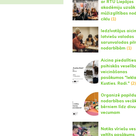
ar RTU Liepājas
akadēmiju uzsāk
mūžizglītības no
ciklu
(1)
Iedzīvotājus aici
latviešu valodas
sarunvalodas pil
nodarbībām
(1)
Aicina piedalīties
psihiskās veselīb
veicināšanas
pasākumos "Iekla
Kusties. Radi."
(2)
Organizē papild
nodarbības vecā
bērniem līdz div
vecumam
Notiks vīriešu ves
veltīts pasākums