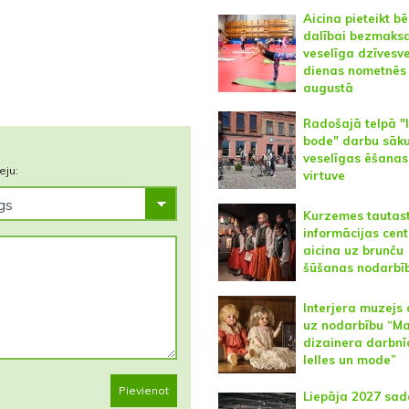
Aicina pieteikt b
dalībai bezmaks
veselīga dzīvesv
dienas nometnēs
augustā
Radošajā telpā "
bode" darbu sāku
veselīgas ēšanas
eju:
virtuve
Kurzemes tautas
informācijas cent
aicina uz brunču
šūšanas nodarbī
Interjera muzejs 
uz nodarbību “M
dizainera darbnī
lelles un mode”
Pievienot
Liepāja 2027 sad