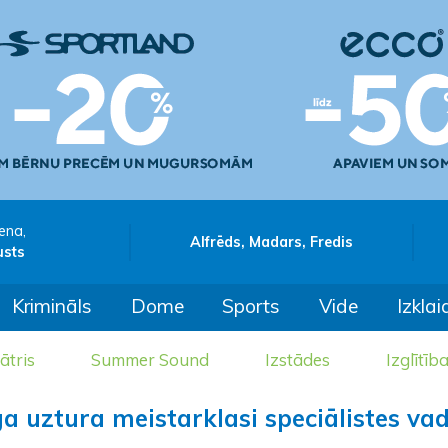
ena,
Alfrēds, Madars, Fredis
usts
Krimināls
Dome
Sports
Vide
Izklai
ātris
Summer Sound
Izstādes
Izglītīb
a uztura meistarklasi speciālistes va