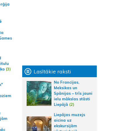
erģija
ē
ta
 Games
d
itulu
ļko
(3)
Lasītākie raksti
No Francijas,
k"
Meksikas un
Spānijas – trīs jauni
aziem
ielu mākslas stāsti
Liepājā
(2)
a
Liepājas muzejs
ajām
aicina uz
ekskursijām
pēc