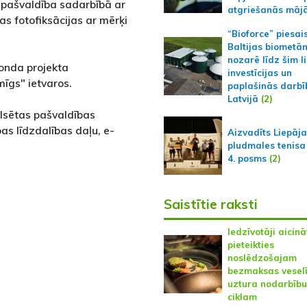
 pašvaldība sadarbībā ar
atgriešanās māj
as fotofiksācijas ar mērķi
“Bioforce” piesai
Baltijas biometā
nozarē līdz šim l
fonda projekta
investīcijas un
mīgs" ietvaros.
paplašinās darbī
Latvijā
(2)
ilsētas pašvaldības
as līdzdalības daļu, e-
Aizvadīts Liepāj
pludmales tenisa
4. posms
(2)
Saistītie raksti
Iedzīvotāji aicinā
pieteikties
noslēdzošajam
bezmaksas vesel
uztura nodarbību
ciklam