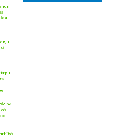
ērnus
as
eida
Ideju
si
tērpu
rs
bu
aicina
azā
ca:
arbībā