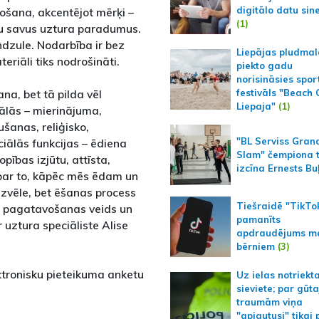
digitālo datu sin
ošana, akcentējot mērķi –
(1)
tu savus uztura paradumus.
ndzule. Nodarbība ir bez
Liepājas pludmal
riāli tiks nodrošināti.
piekto gadu
norisināsies spor
na, bet tā pilda vēl
festivāls "Beach
Liepaja"
(1)
ālās – mierinājuma,
šanas, reliģisko,
"BL Serviss Gran
ciālās funkcijas – ēdiena
Slam" čempiona t
ības izjūtu, attīsta,
izcīna Ernests Bu
s par to, kāpēc mēs ēdam un
izvēle, bet ēšanas process
Tiešraidē "TikTo
s, pagatavošanas veids un
pamanīts
 uztura speciāliste Alise
apdraudējums m
bērniem
(3)
ktronisku pieteikuma anketu
Uz ielas notriekt
sieviete; par gūt
traumām viņa
"apjautusi" tikai 