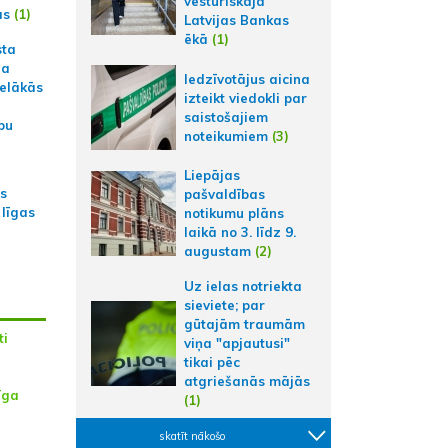
vēsturiskajā
ās
(1)
Latvijas Bankas
ēkā
(1)
sta
na
Iedzīvotājus aicina
ielākās
izteikt viedokli par
saistošajiem
bu
noteikumiem
(3)
Liepājas
as
pašvaldības
 līgas
notikumu plāns
laikā no 3. līdz 9.
augustam
(2)
Uz ielas notriekta
sieviete; par
gūtajām traumām
ti
viņa "apjautusi"
tikai pēc
atgriešanās mājās
īga
(1)
skatīt nākošo