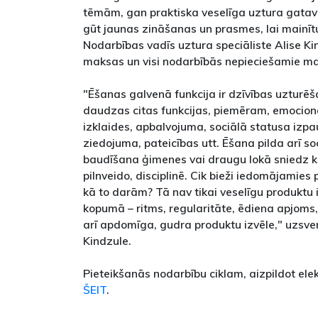
tēmām, gan praktiska veselīga uztura gatav
gūt jaunas zināšanas un prasmes, lai mainī
Nodarbības vadīs uztura speciāliste Alise Ki
maksas un visi nodarbībās nepieciešamie mate
"Ēšanas galvenā funkcija ir dzīvības uzturēša
daudzas citas funkcijas, piemēram, emocion
izklaides, apbalvojuma, sociālā statusa izpau
ziedojuma, pateicības utt. Ēšana pilda arī so
baudīšana ģimenes vai draugu lokā sniedz kop
pilnveido, disciplinē. Cik bieži iedomājamie
kā to darām? Tā nav tikai veselīgu produktu 
kopumā – ritms, regularitāte, ēdiena apjom
arī apdomīga, gudra produktu izvēle," uzsver
Kindzule.
Pieteikšanās nodarbību ciklam, aizpildot ele
ŠEIT
.